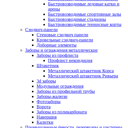
Быстровозводимые ледовые катки и
арены
Быстровозводимые спортивные залы
Быстровозводимые стадионы
Быстровозводимые теннисные корты
Сэндвич-панели
Стеновые сэндвич панели
Кровельные сэндвич-панели
Доборные элементы
Заборы и ограждения металлические
Заборы из профлиста
Профлист некондиция
Штакетник
Металлический штакетник Корса
Металлический штакетник Ривьера
3d заборы
Модульные ограждения
Заборы из профильной трубы
Заборы-жалюзи
Фотозаборы
Ворота
Заборы из поликарбоната
Навершия
Калитки
Промышленные ёмкости, резервуары и цистерны