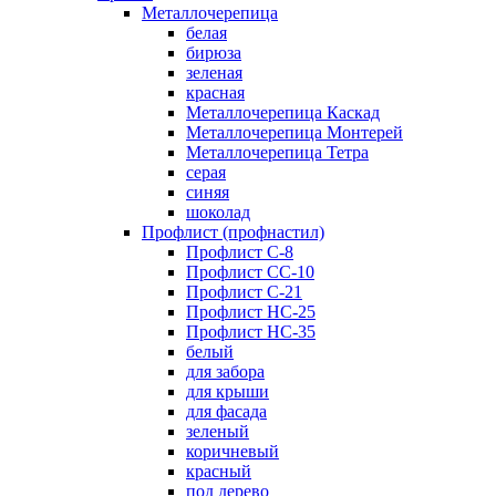
Металлочерепица
белая
бирюза
зеленая
красная
Металлочерепица Каскад
Металлочерепица Монтерей
Металлочерепица Тетра
серая
синяя
шоколад
Профлист (профнастил)
Профлист С-8
Профлист СС-10
Профлист C-21
Профлист НС-25
Профлист НС-35
белый
для забора
для крыши
для фасада
зеленый
коричневый
красный
под дерево