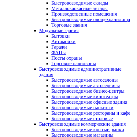
Быстровозводимые склады
Металлокаркасные ангары
Производственные помещения
Быстровозводимые овощехранилища
Торговые здания
Модульные здания
Бытовки
Автомойки
Гаражи
ФАПы
Посты охраны
Торговые павильоны
Быстровозводимые административные
здания
Быстровозводимые автосалоны
Быстровозводимые автосервисы
Быстровозводимые бизнес-центры
Быстровозводимые кинотеатры
Быстровозводимые офисные здания
Быстровозводимые паркинги
Быстровозводимые рестораны и кафе
Быстровозводимые столовые
Быстровозводимые коммерческие здания
Быстровозводимые крытые рынки
Быстровозводимые магазины