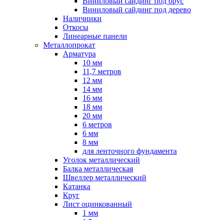
Виниловый сайдинг под брус
Виниловый сайдинг под дерево
Наличники
Откосы
Линеарные панели
Металлопрокат
Арматура
10 мм
11,7 метров
12 мм
14 мм
16 мм
18 мм
20 мм
6 метров
6 мм
8 мм
для ленточного фундамента
Уголок металлический
Балка металлическая
Швеллер металлический
Катанка
Круг
Лист оцинкованный
1 мм