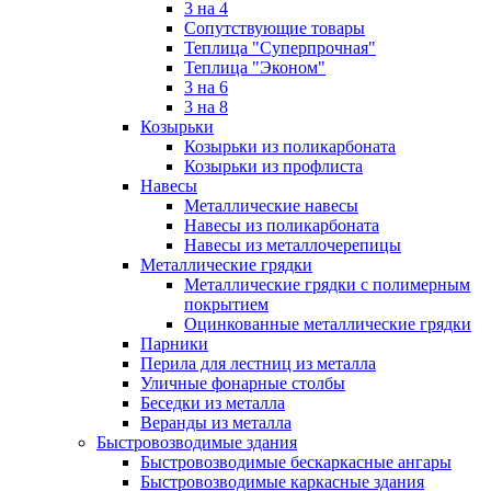
3 на 4
Сопутствующие товары
Теплица "Суперпрочная"
Теплица "Эконом"
3 на 6
3 на 8
Козырьки
Козырьки из поликарбоната
Козырьки из профлиста
Навесы
Металлические навесы
Навесы из поликарбоната
Навесы из металлочерепицы
Металлические грядки
Металлические грядки с полимерным
покрытием
Оцинкованные металлические грядки
Парники
Перила для лестниц из металла
Уличные фонарные столбы
Беседки из металла
Веранды из металла
Быстровозводимые здания
Быстровозводимые бескаркасные ангары
Быстровозводимые каркасные здания