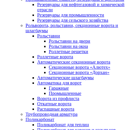
Резервуары для нефтегазовой и химической
отрасли
Резервуары для промышленности
Резервуары для сельского хозяйства
Рольворота, рольставни, секционные ворота и
шлагбаумы
Рольставни
Рольставни на двери
Рольставни на окна
Роллетные решетки
Роллетные ворота
Автоматические секционные ворота
Секционные ворота «Алютех»
Секционные ворота «Дорхан»
Автоматические шлагбаумы
Автоматика для ворот
Гаражные
Промышленные
Ворота из профлиста
Откатные ворота
Распашные ворота
Трубопроводная арматура
Поликарбонат
Поликарбонат для теплиц
Поликарбонат для навесов и козырьков