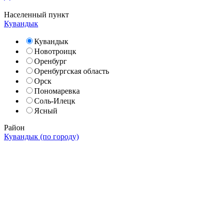
Населенный пункт
Кувандык
Кувандык
Новотроицк
Оренбург
Оренбургская область
Орск
Пономаревка
Соль-Илецк
Ясный
Район
Кувандык (по городу)