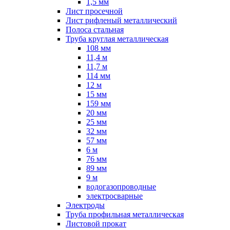
1,5 мм
Лист просечной
Лист рифленый металлический
Полоса стальная
Труба круглая металлическая
108 мм
11,4 м
11,7 м
114 мм
12 м
15 мм
159 мм
20 мм
25 мм
32 мм
57 мм
6 м
76 мм
89 мм
9 м
водогазопроводные
электросварные
Электроды
Труба профильная металлическая
Листовой прокат