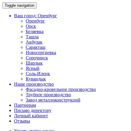
Toggle navigation
Ваш город:
Оренбург
Оренбург
Орск
Беляевка
Ташла
Акбулак
Саракташ
Новосергиевка
Сорочинск
Шарлык
Ясный
Соль-Илецк
Кувандык
Наше производство
Фасадно-кровельное производство
Трубное производство
Завод металлоконструкций
Партнерам
Письмо директору
Личный кабинет
Отзывы
Узнать статус заказа