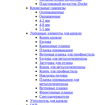
Пластиковый водосток Docke
Кровельные саморезы
Оцинкованные
Окрашенные
4,2 мм
4,8 мм
5,5 мм
Доборные элементы для кровли
Конек кровли
Ендова
Карнизные планки
Планка примыкания
Ветровая планка для профнастила
Ендова для металлочерепицы
Заглушка для отлива
Конек для металлочерепицы
Конек для профнастила
Накладка ендовы
Планка примыкания для
металлочерепицы
Ветровые планки
Фронтонные планки
Снегозадержатели
Утеплитель для кровли
OSB