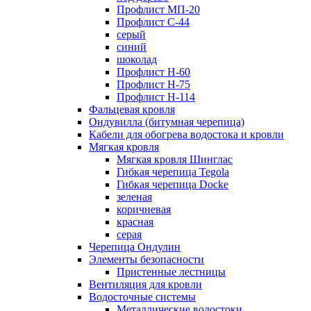
Профлист МП-20
Профлист С-44
серый
синий
шоколад
Профлист Н-60
Профлист Н-75
Профлист H-114
Фальцевая кровля
Ондувилла (битумная черепица)
Кабели для обогрева водостока и кровли
Мягкая кровля
Мягкая кровля Шинглас
Гибкая черепица Tegola
Гибкая черепица Docke
зеленая
коричневая
красная
серая
Черепица Ондулин
Элементы безопасности
Пристенные лестницы
Вентиляция для кровли
Водосточные системы
Металлические водостоки