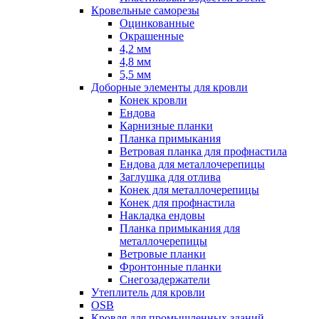
Кровельные саморезы
Оцинкованные
Окрашенные
4,2 мм
4,8 мм
5,5 мм
Доборные элементы для кровли
Конек кровли
Ендова
Карнизные планки
Планка примыкания
Ветровая планка для профнастила
Ендова для металлочерепицы
Заглушка для отлива
Конек для металлочерепицы
Конек для профнастила
Накладка ендовы
Планка примыкания для
металлочерепицы
Ветровые планки
Фронтонные планки
Снегозадержатели
Утеплитель для кровли
OSB
Кровля для промышленных зданий