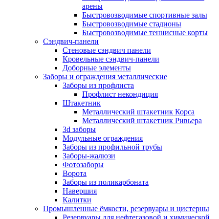
арены
Быстровозводимые спортивные залы
Быстровозводимые стадионы
Быстровозводимые теннисные корты
Сэндвич-панели
Стеновые сэндвич панели
Кровельные сэндвич-панели
Доборные элементы
Заборы и ограждения металлические
Заборы из профлиста
Профлист некондиция
Штакетник
Металлический штакетник Корса
Металлический штакетник Ривьера
3d заборы
Модульные ограждения
Заборы из профильной трубы
Заборы-жалюзи
Фотозаборы
Ворота
Заборы из поликарбоната
Навершия
Калитки
Промышленные ёмкости, резервуары и цистерны
Резервуары для нефтегазовой и химической