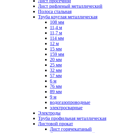
Лист просечной
Лист рифленый металлический
Полоса стальная
Труба круглая металлическая
108 мм
11,4 м
11,7 м
114 мм
12 м
15 мм
159 мм
20 мм
25 мм
32 мм
57 мм
6 м
76 мм
89 мм
9 м
водогазопроводные
электросварные
Электроды
Труба профильная металлическая
Листовой прокат
Лист горячекатаный