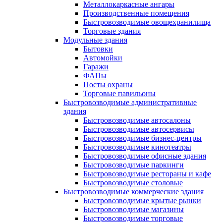
Металлокаркасные ангары
Производственные помещения
Быстровозводимые овощехранилища
Торговые здания
Модульные здания
Бытовки
Автомойки
Гаражи
ФАПы
Посты охраны
Торговые павильоны
Быстровозводимые административные
здания
Быстровозводимые автосалоны
Быстровозводимые автосервисы
Быстровозводимые бизнес-центры
Быстровозводимые кинотеатры
Быстровозводимые офисные здания
Быстровозводимые паркинги
Быстровозводимые рестораны и кафе
Быстровозводимые столовые
Быстровозводимые коммерческие здания
Быстровозводимые крытые рынки
Быстровозводимые магазины
Быстровозводимые торговые