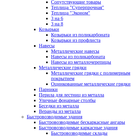
Сопутствующие товары
Теплица "Суперпрочная"
Теплица "Эконом"
3 на 6
3 на 8
Козырьки
Козырьки из поликарбоната
Козырьки из профлиста
Навесы
Металлические навесы
Навесы из поликарбоната
Навесы из металлочерепицы
Металлические грядки
Металлические грядки с полимерным
покрытием
Оцинкованные металлические грядки
Парники
Перила для лестниц из металла
Уличные фонарные столбы
Беседки из металла
Веранды из металла
Быстровозводимые здания
Быстровозводимые бескаркасные ангары
Быстровозводимые каркасные здания
Быстровозводимые склады