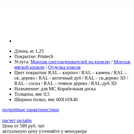
Длина, м:
1,25
Покрытие:
Printech
Услуга:
Монтаж снегозадержателей на кровлю
/
Монтаж
мягкой кровли
/
Отделка цоколя
Цвет покрытия:
RAL – кирпич / RAL – камень / RAL –
св. дерево / RAL - античный дуб / RAL – св.дерево 3D /
RAL – сосна / RAL – темное дерево / RAL-дуб 3D
Назначение:
для МС Корабельная доска
Толщина, мм:
0,5
Ширина полки, мм:
60Х10Х40
подробные характеристики
расчет онлайн
Цена от
589 руб.
/
шт
актуальную цену уточняйте у менеджера