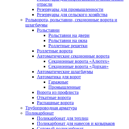
отрасли
Резервуары для промышленности
Резервуары для сельского хозяйства
Рольворота, рольставни, секционные ворота и
шлагбаумы
Рольставни
Рольставни на двери
Рольставни на окна
Роллетные решетки
Роллетные ворота
Автоматические секционные ворота
Секционные ворота «Алютех»
Секционные ворота «Дорхан»
Автоматические шлагбаумы
Автоматика для ворот
Гаражные
Промышленные
Ворота из профлиста
Откатные ворота
Распашные ворота
Трубопроводная арматура
Поликарбонат
Поликарбонат для теплиц
Поликарбонат для навесов и козырьков
Сотовый поликарбонат