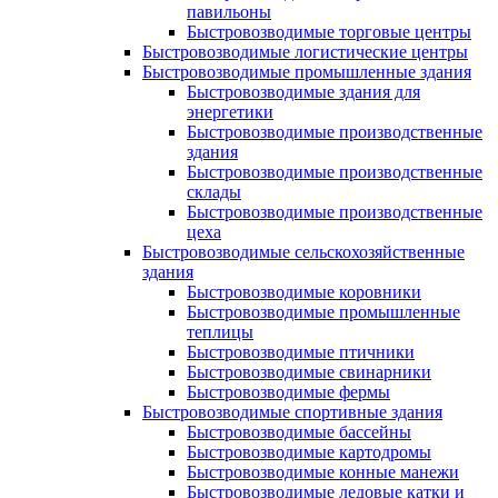
павильоны
Быстровозводимые торговые центры
Быстровозводимые логистические центры
Быстровозводимые промышленные здания
Быстровозводимые здания для
энергетики
Быстровозводимые производственные
здания
Быстровозводимые производственные
склады
Быстровозводимые производственные
цеха
Быстровозводимые сельскохозяйственные
здания
Быстровозводимые коровники
Быстровозводимые промышленные
теплицы
Быстровозводимые птичники
Быстровозводимые свинарники
Быстровозводимые фермы
Быстровозводимые спортивные здания
Быстровозводимые бассейны
Быстровозводимые картодромы
Быстровозводимые конные манежи
Быстровозводимые ледовые катки и