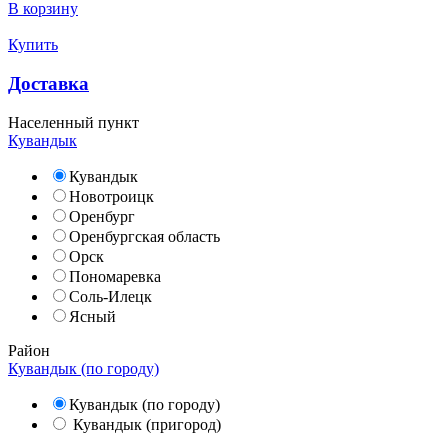
В корзину
Купить
Доставка
Населенный пункт
Кувандык
Кувандык
Новотроицк
Оренбург
Оренбургская область
Орск
Пономаревка
Соль-Илецк
Ясный
Район
Кувандык (по городу)
Кувандык (по городу)
Кувандык (пригород)