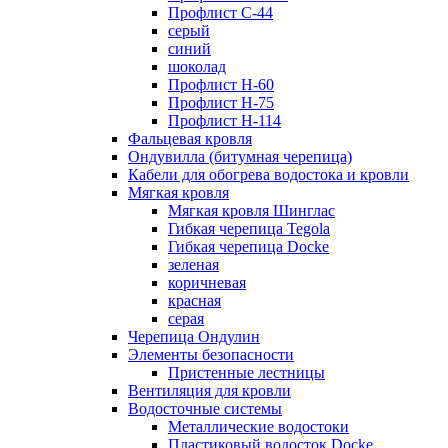
Профлист С-44
серый
синий
шоколад
Профлист Н-60
Профлист Н-75
Профлист H-114
Фальцевая кровля
Ондувилла (битумная черепица)
Кабели для обогрева водостока и кровли
Мягкая кровля
Мягкая кровля Шинглас
Гибкая черепица Tegola
Гибкая черепица Docke
зеленая
коричневая
красная
серая
Черепица Ондулин
Элементы безопасности
Пристенные лестницы
Вентиляция для кровли
Водосточные системы
Металлические водостоки
Пластиковый водосток Docke