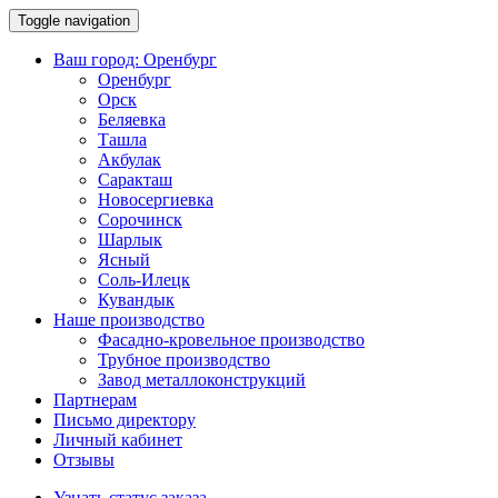
Toggle navigation
Ваш город:
Оренбург
Оренбург
Орск
Беляевка
Ташла
Акбулак
Саракташ
Новосергиевка
Сорочинск
Шарлык
Ясный
Соль-Илецк
Кувандык
Наше производство
Фасадно-кровельное производство
Трубное производство
Завод металлоконструкций
Партнерам
Письмо директору
Личный кабинет
Отзывы
Узнать статус заказа