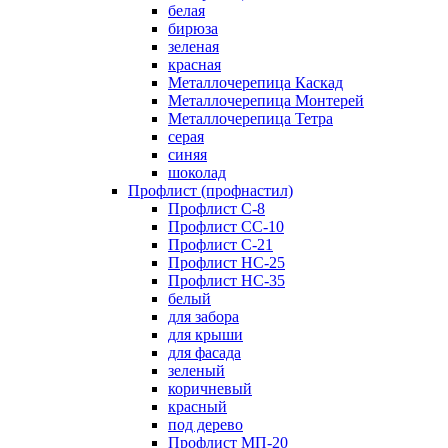
белая
бирюза
зеленая
красная
Металлочерепица Каскад
Металлочерепица Монтерей
Металлочерепица Тетра
серая
синяя
шоколад
Профлист (профнастил)
Профлист С-8
Профлист СС-10
Профлист C-21
Профлист НС-25
Профлист НС-35
белый
для забора
для крыши
для фасада
зеленый
коричневый
красный
под дерево
Профлист МП-20