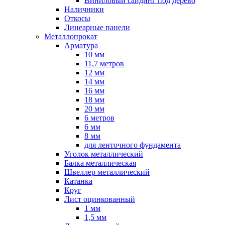
Виниловый сайдинг под дерево
Наличники
Откосы
Линеарные панели
Металлопрокат
Арматура
10 мм
11,7 метров
12 мм
14 мм
16 мм
18 мм
20 мм
6 метров
6 мм
8 мм
для ленточного фундамента
Уголок металлический
Балка металлическая
Швеллер металлический
Катанка
Круг
Лист оцинкованный
1 мм
1,5 мм