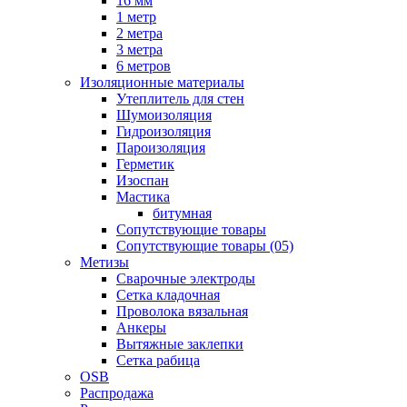
16 мм
1 метр
2 метра
3 метра
6 метров
Изоляционные материалы
Утеплитель для стен
Шумоизоляция
Гидроизоляция
Пароизоляция
Герметик
Изоспан
Мастика
битумная
Сопутствующие товары
Сопутствующие товары (05)
Метизы
Сварочные электроды
Сетка кладочная
Проволока вязальная
Анкеры
Вытяжные заклепки
Сетка рабица
OSB
Распродажа