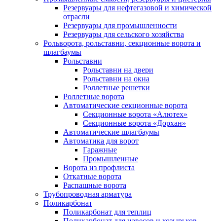
Резервуары для нефтегазовой и химической
отрасли
Резервуары для промышленности
Резервуары для сельского хозяйства
Рольворота, рольставни, секционные ворота и
шлагбаумы
Рольставни
Рольставни на двери
Рольставни на окна
Роллетные решетки
Роллетные ворота
Автоматические секционные ворота
Секционные ворота «Алютех»
Секционные ворота «Дорхан»
Автоматические шлагбаумы
Автоматика для ворот
Гаражные
Промышленные
Ворота из профлиста
Откатные ворота
Распашные ворота
Трубопроводная арматура
Поликарбонат
Поликарбонат для теплиц
Поликарбонат для навесов и козырьков