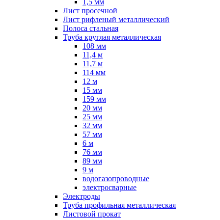
1,5 мм
Лист просечной
Лист рифленый металлический
Полоса стальная
Труба круглая металлическая
108 мм
11,4 м
11,7 м
114 мм
12 м
15 мм
159 мм
20 мм
25 мм
32 мм
57 мм
6 м
76 мм
89 мм
9 м
водогазопроводные
электросварные
Электроды
Труба профильная металлическая
Листовой прокат