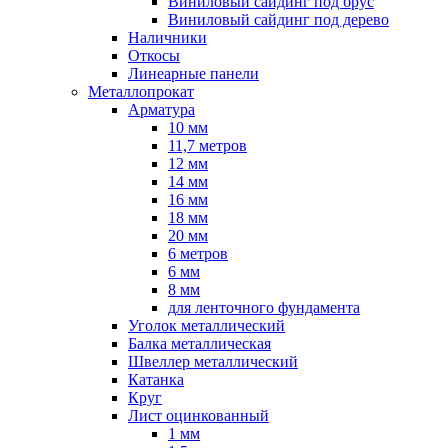
Виниловый сайдинг под брус
Виниловый сайдинг под дерево
Наличники
Откосы
Линеарные панели
Металлопрокат
Арматура
10 мм
11,7 метров
12 мм
14 мм
16 мм
18 мм
20 мм
6 метров
6 мм
8 мм
для ленточного фундамента
Уголок металлический
Балка металлическая
Швеллер металлический
Катанка
Круг
Лист оцинкованный
1 мм