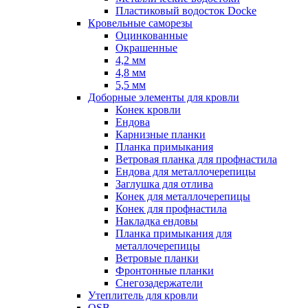
Пластиковый водосток Docke
Кровельные саморезы
Оцинкованные
Окрашенные
4,2 мм
4,8 мм
5,5 мм
Доборные элементы для кровли
Конек кровли
Ендова
Карнизные планки
Планка примыкания
Ветровая планка для профнастила
Ендова для металлочерепицы
Заглушка для отлива
Конек для металлочерепицы
Конек для профнастила
Накладка ендовы
Планка примыкания для
металлочерепицы
Ветровые планки
Фронтонные планки
Снегозадержатели
Утеплитель для кровли
OSB