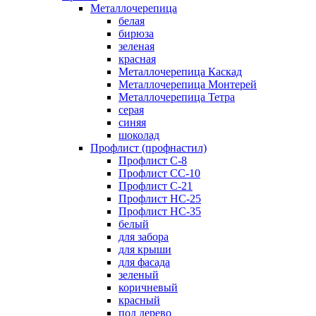
Металлочерепица
белая
бирюза
зеленая
красная
Металлочерепица Каскад
Металлочерепица Монтерей
Металлочерепица Тетра
серая
синяя
шоколад
Профлист (профнастил)
Профлист С-8
Профлист СС-10
Профлист C-21
Профлист НС-25
Профлист НС-35
белый
для забора
для крыши
для фасада
зеленый
коричневый
красный
под дерево