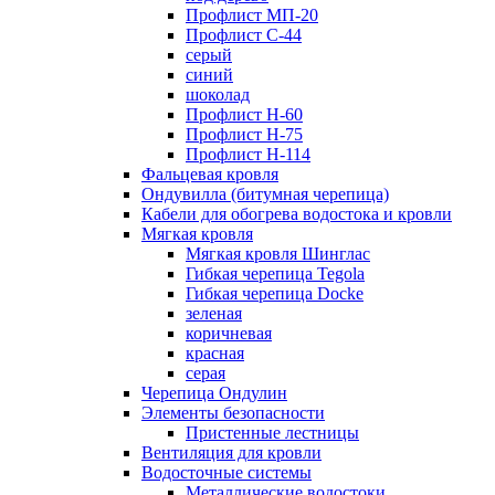
Профлист МП-20
Профлист С-44
серый
синий
шоколад
Профлист Н-60
Профлист Н-75
Профлист H-114
Фальцевая кровля
Ондувилла (битумная черепица)
Кабели для обогрева водостока и кровли
Мягкая кровля
Мягкая кровля Шинглас
Гибкая черепица Tegola
Гибкая черепица Docke
зеленая
коричневая
красная
серая
Черепица Ондулин
Элементы безопасности
Пристенные лестницы
Вентиляция для кровли
Водосточные системы
Металлические водостоки