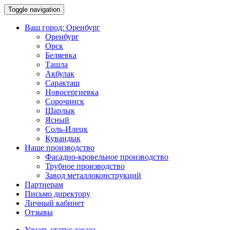
Toggle navigation
Ваш город:
Оренбург
Оренбург
Орск
Беляевка
Ташла
Акбулак
Саракташ
Новосергиевка
Сорочинск
Шарлык
Ясный
Соль-Илецк
Кувандык
Наше производство
Фасадно-кровельное производство
Трубное производство
Завод металлоконструкций
Партнерам
Письмо директору
Личный кабинет
Отзывы
Узнать статус заказа