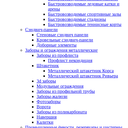
Быстровозводимые ледовые катки и
арены
Быстровозводимые спортивные залы
Быстровозводимые стадионы
Быстровозводимые теннисные корты
Сэндвич-панели
Стеновые сэндвич панели
Кровельные сэндвич-панели
Доборные элементы
Заборы и ограждения металлические
Заборы из профлиста
Профлист некондиция
Штакетник
Металлический штакетник Корса
Металлический штакетник Ривьера
3d заборы
Модульные ограждения
Заборы из профильной трубы
Заборы-жалюзи
Фотозаборы
Ворота
Заборы из поликарбоната
Навершия
Калитки
Промышленные ёмкости, резервуары и цистерны