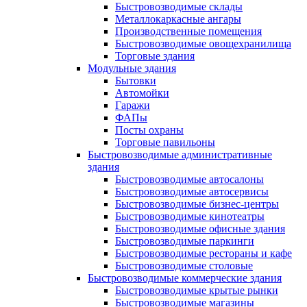
Быстровозводимые склады
Металлокаркасные ангары
Производственные помещения
Быстровозводимые овощехранилища
Торговые здания
Модульные здания
Бытовки
Автомойки
Гаражи
ФАПы
Посты охраны
Торговые павильоны
Быстровозводимые административные
здания
Быстровозводимые автосалоны
Быстровозводимые автосервисы
Быстровозводимые бизнес-центры
Быстровозводимые кинотеатры
Быстровозводимые офисные здания
Быстровозводимые паркинги
Быстровозводимые рестораны и кафе
Быстровозводимые столовые
Быстровозводимые коммерческие здания
Быстровозводимые крытые рынки
Быстровозводимые магазины