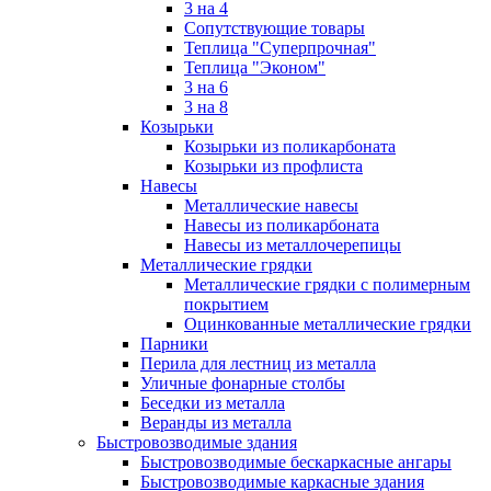
3 на 4
Сопутствующие товары
Теплица "Суперпрочная"
Теплица "Эконом"
3 на 6
3 на 8
Козырьки
Козырьки из поликарбоната
Козырьки из профлиста
Навесы
Металлические навесы
Навесы из поликарбоната
Навесы из металлочерепицы
Металлические грядки
Металлические грядки с полимерным
покрытием
Оцинкованные металлические грядки
Парники
Перила для лестниц из металла
Уличные фонарные столбы
Беседки из металла
Веранды из металла
Быстровозводимые здания
Быстровозводимые бескаркасные ангары
Быстровозводимые каркасные здания