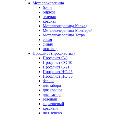
Металлочерепица
белая
бирюза
зеленая
красная
Металлочерепица Каскад
Металлочерепица Монтерей
Металлочерепица Тетра
серая
синяя
шоколад
Профлист (профнастил)
Профлист С-8
Профлист СС-10
Профлист C-21
Профлист НС-25
Профлист НС-35
белый
для забора
для крыши
для фасада
зеленый
коричневый
красный
под дерево