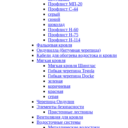
Профлист МП-20
Профлист С-44
серый
синий
шоколад
Профлист Н-60
Профлист Н-75
Профлист H-114
Фальцевая кровля
Ондувилла (битумная черепица)
Кабели для обогрева водостока и кровли
Мягкая кровля
Мягкая кровля Шинглас
Гибкая черепица Tegola
Гибкая черепица Docke
зеленая
коричневая
красная
серая
Черепица Ондулин
Элементы безопасности
Пристенные лестницы
Вентиляция для кровли
Водосточные системы
Металлические водостоки