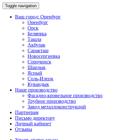
Toggle navigation
Ваш город:
Оренбург
Оренбург
Орск
Беляевка
Ташла
Акбулак
Саракташ
Новосергиевка
Сорочинск
Шарлык
Ясный
Соль-Илецк
Кувандык
Наше производство
Фасадно-кровельное производство
Трубное производство
Завод металлоконструкций
Партнерам
Письмо директору
Личный кабинет
Отзывы
Узнать статус заказа