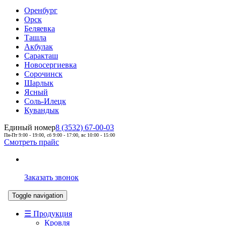
Оренбург
Орск
Беляевка
Ташла
Акбулак
Саракташ
Новосергиевка
Сорочинск
Шарлык
Ясный
Соль-Илецк
Кувандык
Единый номер
8 (3532) 67-00-03
Пн-Пт 9:00 - 19:00, сб 9:00 - 17:00, вс 10:00 - 15:00
Смотреть прайс
Заказать звонок
Toggle navigation
☰ Продукция
Кровля