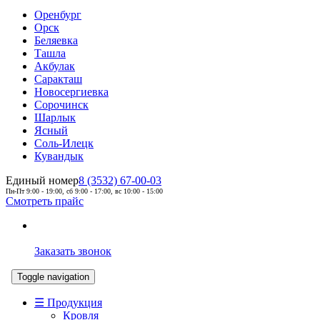
Оренбург
Орск
Беляевка
Ташла
Акбулак
Саракташ
Новосергиевка
Сорочинск
Шарлык
Ясный
Соль-Илецк
Кувандык
Единый номер
8 (3532) 67-00-03
Пн-Пт 9:00 - 19:00, сб 9:00 - 17:00, вс 10:00 - 15:00
Смотреть прайс
Заказать звонок
Toggle navigation
☰ Продукция
Кровля