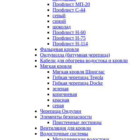
Профлист МП-20
Профлист С-44
серый
синий
шоколад
Профлист Н-60
Профлист Н-75
Профлист H-114
Фальцевая кровля
Ондувилла (битумная черепица)
Кабели для обогрева водостока и кровли
Мягкая кровля
Мягкая кровля Шинглас
Гибкая черепица Tegola
Гибкая черепица Docke
зеленая
коричневая
красная
серая
Черепица Ондулин
Элементы безопасности
Пристенные лестницы
Вентиляция для кровли
Водосточные системы
Металлические водостоки