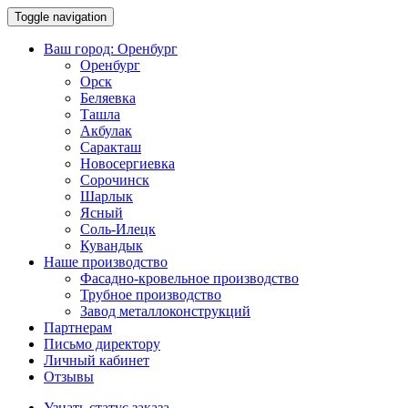
Toggle navigation
Ваш город:
Оренбург
Оренбург
Орск
Беляевка
Ташла
Акбулак
Саракташ
Новосергиевка
Сорочинск
Шарлык
Ясный
Соль-Илецк
Кувандык
Наше производство
Фасадно-кровельное производство
Трубное производство
Завод металлоконструкций
Партнерам
Письмо директору
Личный кабинет
Отзывы
Узнать статус заказа