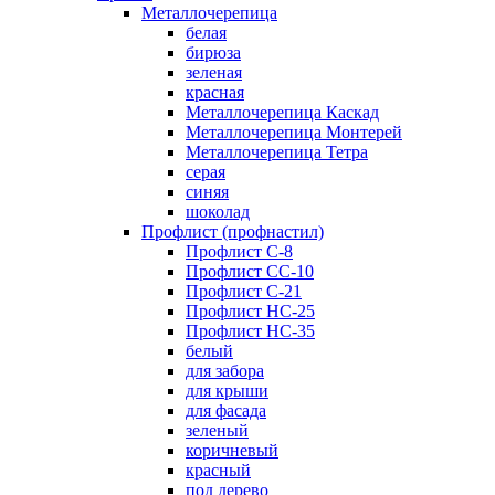
Металлочерепица
белая
бирюза
зеленая
красная
Металлочерепица Каскад
Металлочерепица Монтерей
Металлочерепица Тетра
серая
синяя
шоколад
Профлист (профнастил)
Профлист С-8
Профлист СС-10
Профлист C-21
Профлист НС-25
Профлист НС-35
белый
для забора
для крыши
для фасада
зеленый
коричневый
красный
под дерево