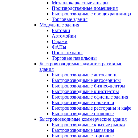
Металлокаркасные ангары
Производственные помещения
Быстровозводимые овощехранилища
Торговые здания
Модульные здания
Бытовки
Автомойки
Гаражи
ФАПы
Посты охраны
Торговые павильоны
Быстровозводимые административные
здания
Быстровозводимые автосалоны
Быстровозводимые автосервисы
Быстровозводимые бизнес-центры
Быстровозводимые кинотеатры
Быстровозводимые офисные здания
Быстровозводимые паркинги
Быстровозводимые рестораны и кафе
Быстровозводимые столовые
Быстровозводимые коммерческие здания
Быстровозводимые крытые рынки
Быстровозводимые магазины
Быстровозводимые торговые