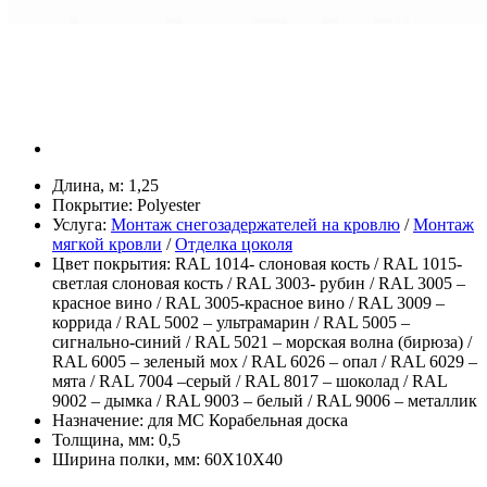
Длина, м:
1,25
Покрытие:
Polyester
Услуга:
Монтаж снегозадержателей на кровлю
/
Монтаж
мягкой кровли
/
Отделка цоколя
Цвет покрытия:
RAL 1014- слоновая кость / RAL 1015-
светлая слоновая кость / RAL 3003- рубин / RAL 3005 –
красное вино / RAL 3005-красное вино / RAL 3009 –
коррида / RAL 5002 – ультрамарин / RAL 5005 –
сигнально-синий / RAL 5021 – морская волна (бирюза) /
RAL 6005 – зеленый мох / RAL 6026 – опал / RAL 6029 –
мята / RAL 7004 –серый / RAL 8017 – шоколад / RAL
9002 – дымка / RAL 9003 – белый / RAL 9006 – металлик
Назначение:
для МС Корабельная доска
Толщина, мм:
0,5
Ширина полки, мм:
60Х10Х40