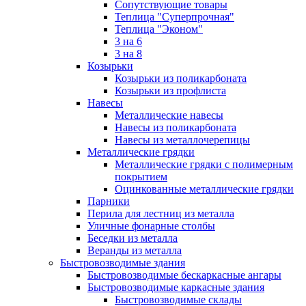
Сопутствующие товары
Теплица "Суперпрочная"
Теплица "Эконом"
3 на 6
3 на 8
Козырьки
Козырьки из поликарбоната
Козырьки из профлиста
Навесы
Металлические навесы
Навесы из поликарбоната
Навесы из металлочерепицы
Металлические грядки
Металлические грядки с полимерным
покрытием
Оцинкованные металлические грядки
Парники
Перила для лестниц из металла
Уличные фонарные столбы
Беседки из металла
Веранды из металла
Быстровозводимые здания
Быстровозводимые бескаркасные ангары
Быстровозводимые каркасные здания
Быстровозводимые склады