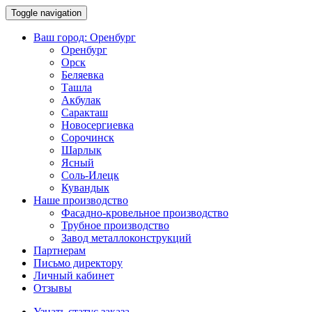
Toggle navigation
Ваш город:
Оренбург
Оренбург
Орск
Беляевка
Ташла
Акбулак
Саракташ
Новосергиевка
Сорочинск
Шарлык
Ясный
Соль-Илецк
Кувандык
Наше производство
Фасадно-кровельное производство
Трубное производство
Завод металлоконструкций
Партнерам
Письмо директору
Личный кабинет
Отзывы
Узнать статус заказа