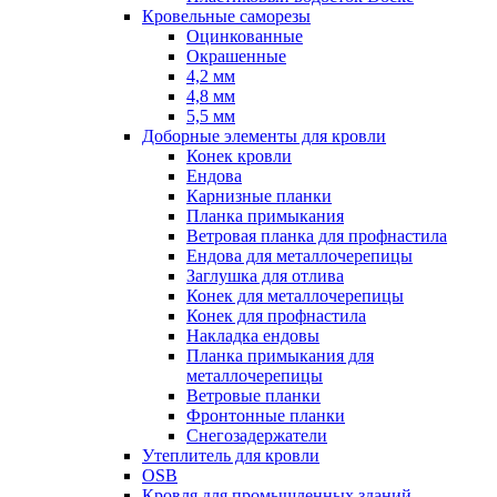
Кровельные саморезы
Оцинкованные
Окрашенные
4,2 мм
4,8 мм
5,5 мм
Доборные элементы для кровли
Конек кровли
Ендова
Карнизные планки
Планка примыкания
Ветровая планка для профнастила
Ендова для металлочерепицы
Заглушка для отлива
Конек для металлочерепицы
Конек для профнастила
Накладка ендовы
Планка примыкания для
металлочерепицы
Ветровые планки
Фронтонные планки
Снегозадержатели
Утеплитель для кровли
OSB
Кровля для промышленных зданий