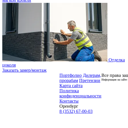
мягкой кровли
Отделка
цоколя
Заказать замер/монтаж
Портфолио
Дилерам,
Все права за
прорабам
Претензии
Информация на сайте 
Карта сайта
Политика
конфиденциальности
Контакты
Оренбург
8 (3532) 67-00-03