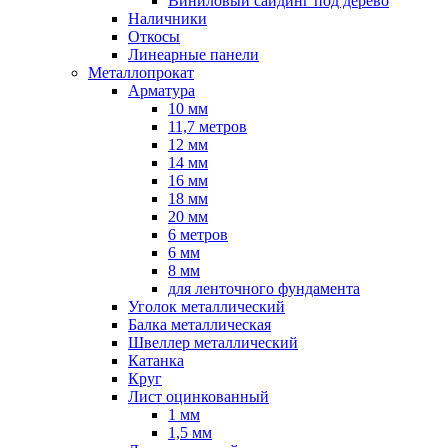
Виниловый сайдинг под дерево
Наличники
Откосы
Линеарные панели
Металлопрокат
Арматура
10 мм
11,7 метров
12 мм
14 мм
16 мм
18 мм
20 мм
6 метров
6 мм
8 мм
для ленточного фундамента
Уголок металлический
Балка металлическая
Швеллер металлический
Катанка
Круг
Лист оцинкованный
1 мм
1,5 мм