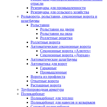
отрасли
Резервуары для промышленности
Резервуары для сельского хозяйства
Рольворота, рольставни, секционные ворота и
шлагбаумы
Рольставни
Рольставни на двери
Рольставни на окна
Роллетные решетки
Роллетные ворота
Автоматические секционные ворота
Секционные ворота «Алютех»
Секционные ворота «Дорхан»
Автоматические шлагбаумы
Автоматика для ворот
Гаражные
Промышленные
Ворота из профлиста
Откатные ворота
Распашные ворота
Трубопроводная арматура
Поликарбонат
Поликарбонат для теплиц
Поликарбонат для навесов и козырьков
Сотовый поликарбонат