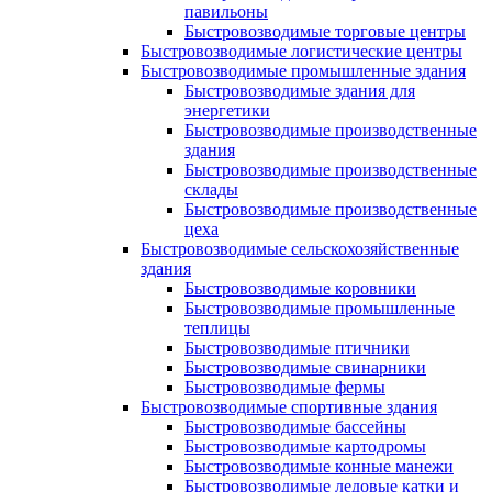
павильоны
Быстровозводимые торговые центры
Быстровозводимые логистические центры
Быстровозводимые промышленные здания
Быстровозводимые здания для
энергетики
Быстровозводимые производственные
здания
Быстровозводимые производственные
склады
Быстровозводимые производственные
цеха
Быстровозводимые сельскохозяйственные
здания
Быстровозводимые коровники
Быстровозводимые промышленные
теплицы
Быстровозводимые птичники
Быстровозводимые свинарники
Быстровозводимые фермы
Быстровозводимые спортивные здания
Быстровозводимые бассейны
Быстровозводимые картодромы
Быстровозводимые конные манежи
Быстровозводимые ледовые катки и