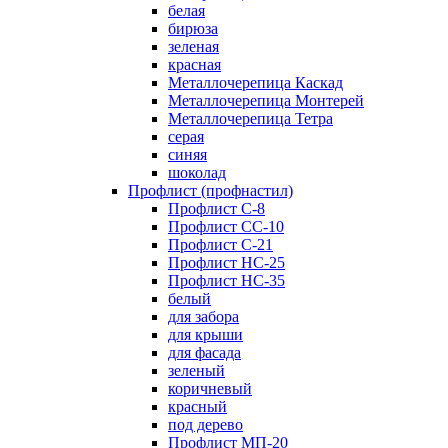
белая
бирюза
зеленая
красная
Металлочерепица Каскад
Металлочерепица Монтерей
Металлочерепица Тетра
серая
синяя
шоколад
Профлист (профнастил)
Профлист С-8
Профлист СС-10
Профлист C-21
Профлист НС-25
Профлист НС-35
белый
для забора
для крыши
для фасада
зеленый
коричневый
красный
под дерево
Профлист МП-20