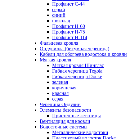
Профлист С-44
серый
синий
шоколад
Профлист Н-60
Профлист Н-75
Профлист H-114
Фальцевая кровля
Ондувилла (битумная черепица)
Кабели для обогрева водостока и кровли
Мягкая кровля
Мягкая кровля Шинглас
Гибкая черепица Tegola
Гибкая черепица Docke
зеленая
коричневая
красная
серая
Черепица Ондулин
Элементы безопасности
Пристенные лестницы
Вентиляция для кровли
Водосточные системы
Металлические водостоки
Пластиковый водосток Docke