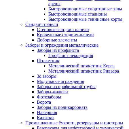
арены
Быстровозводимые спортивные залы
Быстровозводимые стадионы
Быстровозводимые теннисные корты
Сэндвич-панели
Стеновые сэндвич панели
Кровельные сэндвич-панели
Доборные элементы
Заборы и ограждения металлические
Заборы из профлиста
Профлист некондиция
Штакетник
Металлический штакетник Корса
Металлический штакетник Ривьера
3d заборы
Модульные ограждения
Заборы из профильной трубы
Заборы-жалюзи
Фотозаборы
Ворота
Заборы из поликарбоната
Навершия
Калитки
Промышленные ёмкости, резервуары и цистерны
Резервуары для нефтегазовой и химической