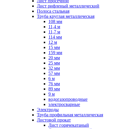
Лист просечной
Лист рифленый металлический
Полоса стальная
Труба круглая металлическая
108 мм
11,4 м
11,7 м
114 мм
12 м
15 мм
159 мм
20 мм
25 мм
32 мм
57 мм
6 м
76 мм
89 мм
9 м
водогазопроводные
электросварные
Электроды
Труба профильная металлическая
Листовой прокат
Лист горячекатаный