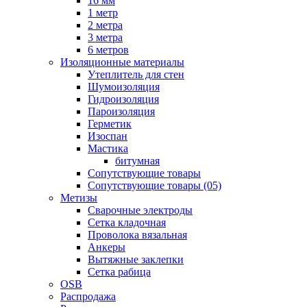
16 мм
1 метр
2 метра
3 метра
6 метров
Изоляционные материалы
Утеплитель для стен
Шумоизоляция
Гидроизоляция
Пароизоляция
Герметик
Изоспан
Мастика
битумная
Сопутствующие товары
Сопутствующие товары (05)
Метизы
Сварочные электроды
Сетка кладочная
Проволока вязальная
Анкеры
Вытяжные заклепки
Сетка рабица
OSB
Распродажа