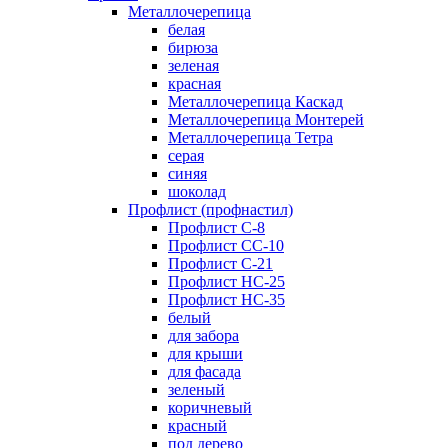
Металлочерепица
белая
бирюза
зеленая
красная
Металлочерепица Каскад
Металлочерепица Монтерей
Металлочерепица Тетра
серая
синяя
шоколад
Профлист (профнастил)
Профлист С-8
Профлист СС-10
Профлист C-21
Профлист НС-25
Профлист НС-35
белый
для забора
для крыши
для фасада
зеленый
коричневый
красный
под дерево