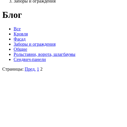
Заборы и ограждения
Блог
Все
Кровля
Фасад
Заборы и ограждения
Общие
Рольставни, ворота, шлагбаумы
Сендвич-панели
Страницы:
Пред.
1
2