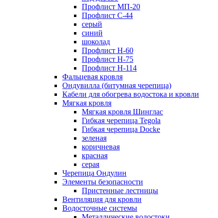
Профлист МП-20
Профлист С-44
серый
синий
шоколад
Профлист Н-60
Профлист Н-75
Профлист H-114
Фальцевая кровля
Ондувилла (битумная черепица)
Кабели для обогрева водостока и кровли
Мягкая кровля
Мягкая кровля Шинглас
Гибкая черепица Tegola
Гибкая черепица Docke
зеленая
коричневая
красная
серая
Черепица Ондулин
Элементы безопасности
Пристенные лестницы
Вентиляция для кровли
Водосточные системы
Металлические водостоки