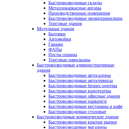
Быстровозводимые склады
Металлокаркасные ангары
Производственные помещения
Быстровозводимые овощехранилища
Торговые здания
Модульные здания
Бытовки
Автомойки
Гаражи
ФАПы
Посты охраны
Торговые павильоны
Быстровозводимые административные
здания
Быстровозводимые автосалоны
Быстровозводимые автосервисы
Быстровозводимые бизнес-центры
Быстровозводимые кинотеатры
Быстровозводимые офисные здания
Быстровозводимые паркинги
Быстровозводимые рестораны и кафе
Быстровозводимые столовые
Быстровозводимые коммерческие здания
Быстровозводимые крытые рынки
Быстровозводимые магазины