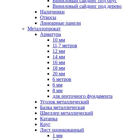
Виниловый сайдинг под брус
Виниловый сайдинг под дерево
Наличники
Откосы
Линеарные панели
Металлопрокат
Арматура
10 мм
11,7 метров
12 мм
14 мм
16 мм
18 мм
20 мм
6 метров
6 мм
8 мм
для ленточного фундамента
Уголок металлический
Балка металлическая
Швеллер металлический
Катанка
Круг
Лист оцинкованный
1 мм