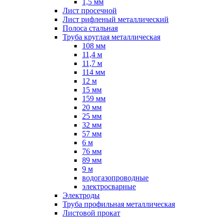
1,5 мм
Лист просечной
Лист рифленый металлический
Полоса стальная
Труба круглая металлическая
108 мм
11,4 м
11,7 м
114 мм
12 м
15 мм
159 мм
20 мм
25 мм
32 мм
57 мм
6 м
76 мм
89 мм
9 м
водогазопроводные
электросварные
Электроды
Труба профильная металлическая
Листовой прокат