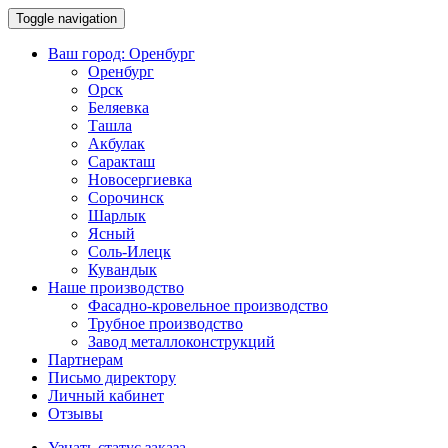
Toggle navigation
Ваш город:
Оренбург
Оренбург
Орск
Беляевка
Ташла
Акбулак
Саракташ
Новосергиевка
Сорочинск
Шарлык
Ясный
Соль-Илецк
Кувандык
Наше производство
Фасадно-кровельное производство
Трубное производство
Завод металлоконструкций
Партнерам
Письмо директору
Личный кабинет
Отзывы
Узнать статус заказа