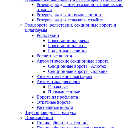
Резервуары для нефтегазовой и химической
отрасли
Резервуары для промышленности
Резервуары для сельского хозяйства
Рольворота, рольставни, секционные ворота и
шлагбаумы
Рольставни
Рольставни на двери
Рольставни на окна
Роллетные решетки
Роллетные ворота
Автоматические секционные ворота
Секционные ворота «Алютех»
Секционные ворота «Дорхан»
Автоматические шлагбаумы
Автоматика для ворот
Гаражные
Промышленные
Ворота из профлиста
Откатные ворота
Распашные ворота
Трубопроводная арматура
Поликарбонат
Поликарбонат для теплиц
Поликарбонат для навесов и козырьков