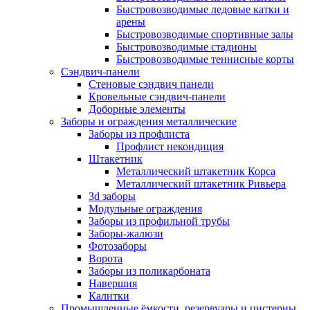
Быстровозводимые ледовые катки и
арены
Быстровозводимые спортивные залы
Быстровозводимые стадионы
Быстровозводимые теннисные корты
Сэндвич-панели
Стеновые сэндвич панели
Кровельные сэндвич-панели
Доборные элементы
Заборы и ограждения металлические
Заборы из профлиста
Профлист некондиция
Штакетник
Металлический штакетник Корса
Металлический штакетник Ривьера
3d заборы
Модульные ограждения
Заборы из профильной трубы
Заборы-жалюзи
Фотозаборы
Ворота
Заборы из поликарбоната
Навершия
Калитки
Промышленные ёмкости, резервуары и цистерны