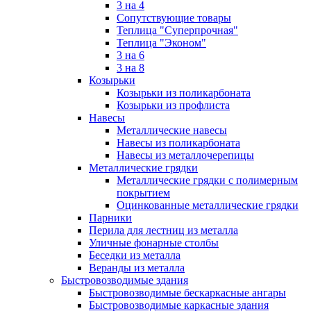
3 на 4
Сопутствующие товары
Теплица "Суперпрочная"
Теплица "Эконом"
3 на 6
3 на 8
Козырьки
Козырьки из поликарбоната
Козырьки из профлиста
Навесы
Металлические навесы
Навесы из поликарбоната
Навесы из металлочерепицы
Металлические грядки
Металлические грядки с полимерным
покрытием
Оцинкованные металлические грядки
Парники
Перила для лестниц из металла
Уличные фонарные столбы
Беседки из металла
Веранды из металла
Быстровозводимые здания
Быстровозводимые бескаркасные ангары
Быстровозводимые каркасные здания