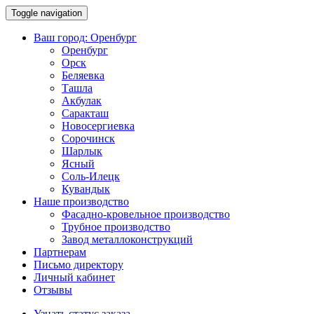
Toggle navigation
Ваш город:
Оренбург
Оренбург
Орск
Беляевка
Ташла
Акбулак
Саракташ
Новосергиевка
Сорочинск
Шарлык
Ясный
Соль-Илецк
Кувандык
Наше производство
Фасадно-кровельное производство
Трубное производство
Завод металлоконструкций
Партнерам
Письмо директору
Личный кабинет
Отзывы
Узнать статус заказа