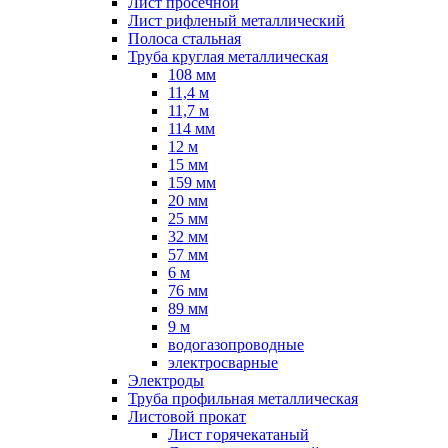
Лист просечной
Лист рифленый металлический
Полоса стальная
Труба круглая металлическая
108 мм
11,4 м
11,7 м
114 мм
12 м
15 мм
159 мм
20 мм
25 мм
32 мм
57 мм
6 м
76 мм
89 мм
9 м
водогазопроводные
электросварные
Электроды
Труба профильная металлическая
Листовой прокат
Лист горячекатаный