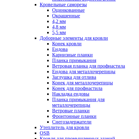
Кровельные саморезы
Оцинкованные
Окрашенные
4,2 мм
4,8 мм
5,5 мм
Доборные элементы для кровли
Конек кровли
Ендова
Карнизные планки
Планка примыкания
Ветровая планка для профнастила
Ендова для металлочерепицы
Заглушка для отлива
Конек для металлочерепицы
Конек для профнастила
Накладка ендовы
Планка примыкания для
металлочерепицы
Ветровые планки
Фронтонные планки
Снегозадержатели
Утеплитель для кровли
OSB
Кровля для промышленных зданий