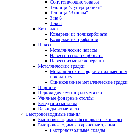
Сопутствующие товары
Теплица "Суперпрочная"
Теплица "Эконом"
3 на 6
3 на 8
Козырьки
Козырьки из поликарбоната
Козырьки из профлиста
Навесы
Металлические навесы
Навесы из поликарбоната
Навесы из металлочерепицы
Металлические грядки
Металлические грядки с полимерным
покрытием
Оцинкованные металлические грядки
Парники
Перила для лестниц из металла
Уличные фонарные столбы
Беседки из металла
Веранды из металла
Быстровозводимые здания
Быстровозводимые бескаркасные ангары
Быстровозводимые каркасные здания
Быстровозводимые склады