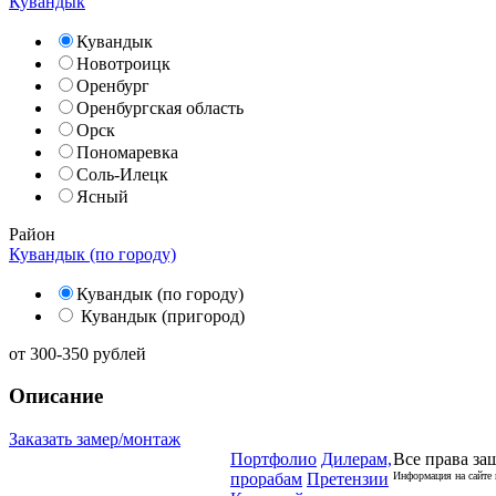
Кувандык
Кувандык
Новотроицк
Оренбург
Оренбургская область
Орск
Пономаревка
Соль-Илецк
Ясный
Район
Кувандык (по городу)
Кувандык (по городу)
Кувандык (пригород)
от
300-350
рублей
Описание
Заказать замер/монтаж
Портфолио
Дилерам,
Все права за
прорабам
Претензии
Информация на сайте 