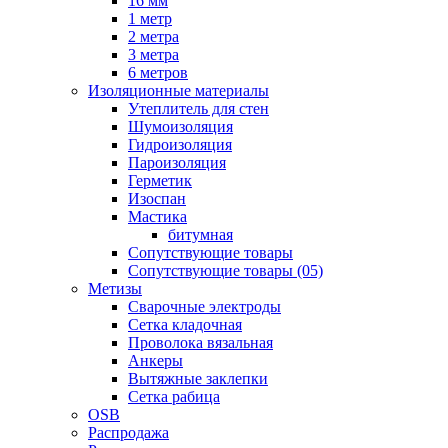
16 мм
1 метр
2 метра
3 метра
6 метров
Изоляционные материалы
Утеплитель для стен
Шумоизоляция
Гидроизоляция
Пароизоляция
Герметик
Изоспан
Мастика
битумная
Сопутствующие товары
Сопутствующие товары (05)
Метизы
Сварочные электроды
Сетка кладочная
Проволока вязальная
Анкеры
Вытяжные заклепки
Сетка рабица
OSB
Распродажа