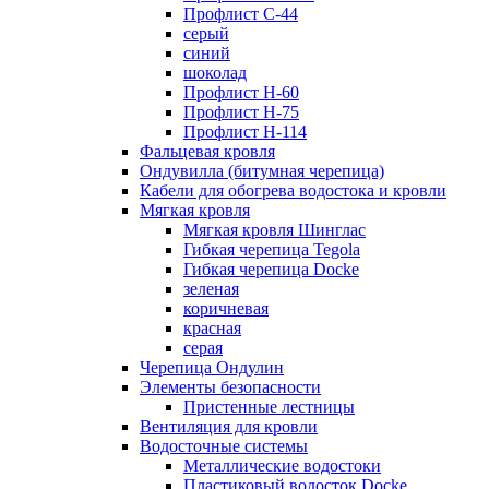
Профлист С-44
серый
синий
шоколад
Профлист Н-60
Профлист Н-75
Профлист H-114
Фальцевая кровля
Ондувилла (битумная черепица)
Кабели для обогрева водостока и кровли
Мягкая кровля
Мягкая кровля Шинглас
Гибкая черепица Tegola
Гибкая черепица Docke
зеленая
коричневая
красная
серая
Черепица Ондулин
Элементы безопасности
Пристенные лестницы
Вентиляция для кровли
Водосточные системы
Металлические водостоки
Пластиковый водосток Docke