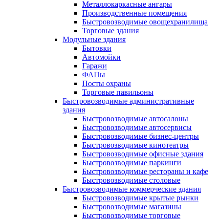
Металлокаркасные ангары
Производственные помещения
Быстровозводимые овощехранилища
Торговые здания
Модульные здания
Бытовки
Автомойки
Гаражи
ФАПы
Посты охраны
Торговые павильоны
Быстровозводимые административные
здания
Быстровозводимые автосалоны
Быстровозводимые автосервисы
Быстровозводимые бизнес-центры
Быстровозводимые кинотеатры
Быстровозводимые офисные здания
Быстровозводимые паркинги
Быстровозводимые рестораны и кафе
Быстровозводимые столовые
Быстровозводимые коммерческие здания
Быстровозводимые крытые рынки
Быстровозводимые магазины
Быстровозводимые торговые