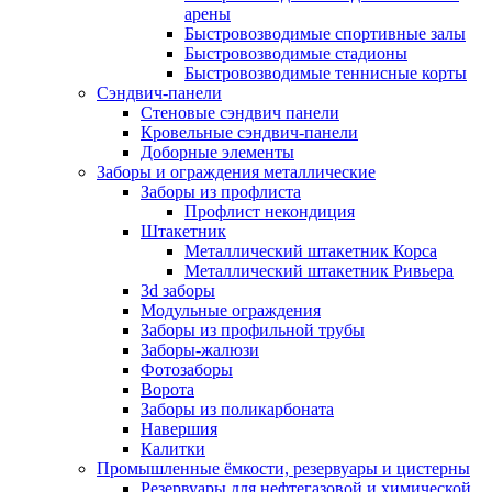
арены
Быстровозводимые спортивные залы
Быстровозводимые стадионы
Быстровозводимые теннисные корты
Сэндвич-панели
Стеновые сэндвич панели
Кровельные сэндвич-панели
Доборные элементы
Заборы и ограждения металлические
Заборы из профлиста
Профлист некондиция
Штакетник
Металлический штакетник Корса
Металлический штакетник Ривьера
3d заборы
Модульные ограждения
Заборы из профильной трубы
Заборы-жалюзи
Фотозаборы
Ворота
Заборы из поликарбоната
Навершия
Калитки
Промышленные ёмкости, резервуары и цистерны
Резервуары для нефтегазовой и химической