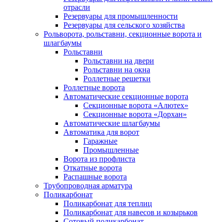
отрасли
Резервуары для промышленности
Резервуары для сельского хозяйства
Рольворота, рольставни, секционные ворота и
шлагбаумы
Рольставни
Рольставни на двери
Рольставни на окна
Роллетные решетки
Роллетные ворота
Автоматические секционные ворота
Секционные ворота «Алютех»
Секционные ворота «Дорхан»
Автоматические шлагбаумы
Автоматика для ворот
Гаражные
Промышленные
Ворота из профлиста
Откатные ворота
Распашные ворота
Трубопроводная арматура
Поликарбонат
Поликарбонат для теплиц
Поликарбонат для навесов и козырьков
Сотовый поликарбонат