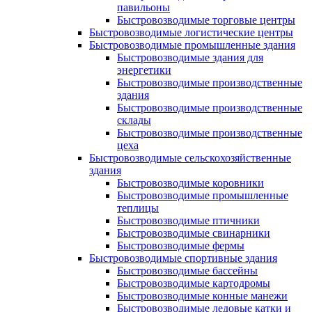
павильоны
Быстровозводимые торговые центры
Быстровозводимые логистические центры
Быстровозводимые промышленные здания
Быстровозводимые здания для
энергетики
Быстровозводимые производственные
здания
Быстровозводимые производственные
склады
Быстровозводимые производственные
цеха
Быстровозводимые сельскохозяйственные
здания
Быстровозводимые коровники
Быстровозводимые промышленные
теплицы
Быстровозводимые птичники
Быстровозводимые свинарники
Быстровозводимые фермы
Быстровозводимые спортивные здания
Быстровозводимые бассейны
Быстровозводимые картодромы
Быстровозводимые конные манежи
Быстровозводимые ледовые катки и