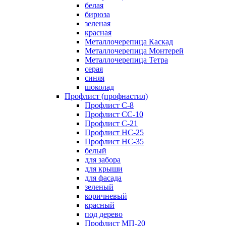
белая
бирюза
зеленая
красная
Металлочерепица Каскад
Металлочерепица Монтерей
Металлочерепица Тетра
серая
синяя
шоколад
Профлист (профнастил)
Профлист С-8
Профлист СС-10
Профлист C-21
Профлист НС-25
Профлист НС-35
белый
для забора
для крыши
для фасада
зеленый
коричневый
красный
под дерево
Профлист МП-20