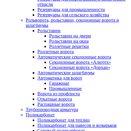
отрасли
Резервуары для промышленности
Резервуары для сельского хозяйства
Рольворота, рольставни, секционные ворота и
шлагбаумы
Рольставни
Рольставни на двери
Рольставни на окна
Роллетные решетки
Роллетные ворота
Автоматические секционные ворота
Секционные ворота «Алютех»
Секционные ворота «Дорхан»
Автоматические шлагбаумы
Автоматика для ворот
Гаражные
Промышленные
Ворота из профлиста
Откатные ворота
Распашные ворота
Трубопроводная арматура
Поликарбонат
Поликарбонат для теплиц
Поликарбонат для навесов и козырьков
Сотовый поликарбонат