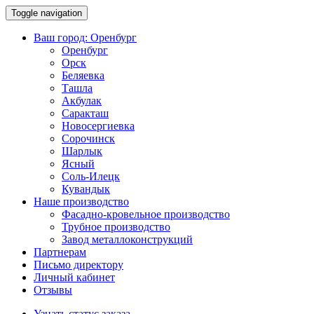
Toggle navigation
Ваш город:
Оренбург
Оренбург
Орск
Беляевка
Ташла
Акбулак
Саракташ
Новосергиевка
Сорочинск
Шарлык
Ясный
Соль-Илецк
Кувандык
Наше производство
Фасадно-кровельное производство
Трубное производство
Завод металлоконструкций
Партнерам
Письмо директору
Личный кабинет
Отзывы
Узнать статус заказа