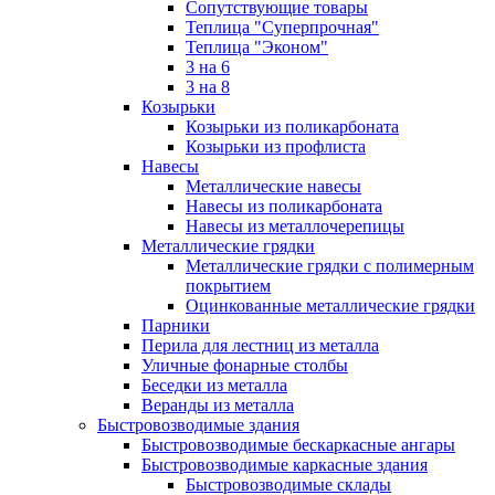
Сопутствующие товары
Теплица "Суперпрочная"
Теплица "Эконом"
3 на 6
3 на 8
Козырьки
Козырьки из поликарбоната
Козырьки из профлиста
Навесы
Металлические навесы
Навесы из поликарбоната
Навесы из металлочерепицы
Металлические грядки
Металлические грядки с полимерным
покрытием
Оцинкованные металлические грядки
Парники
Перила для лестниц из металла
Уличные фонарные столбы
Беседки из металла
Веранды из металла
Быстровозводимые здания
Быстровозводимые бескаркасные ангары
Быстровозводимые каркасные здания
Быстровозводимые склады