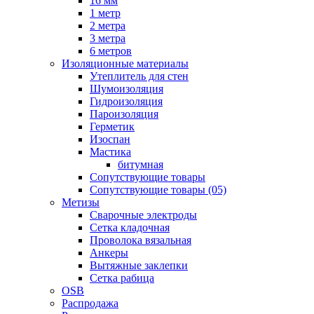
16 мм
1 метр
2 метра
3 метра
6 метров
Изоляционные материалы
Утеплитель для стен
Шумоизоляция
Гидроизоляция
Пароизоляция
Герметик
Изоспан
Мастика
битумная
Сопутствующие товары
Сопутствующие товары (05)
Метизы
Сварочные электроды
Сетка кладочная
Проволока вязальная
Анкеры
Вытяжные заклепки
Сетка рабица
OSB
Распродажа