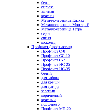
белая
бирюза
зеленая
красная
Металлочерепица Каскад
Металлочерепица Монтерей
Металлочерепица Тетра
серая
синяя
шоколад
Профлист (профнастил)
Профлист С-8
Профлист СС-10
Профлист C-21
Профлист НС-25
Профлист НС-35
белый
для забора
для крыши
для фасада
зеленый
коричневый
красный
под дерево
Профлист МП-20