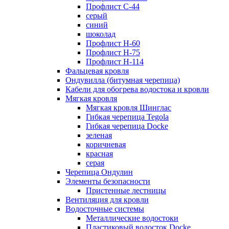
Профлист С-44
серый
синий
шоколад
Профлист Н-60
Профлист Н-75
Профлист H-114
Фальцевая кровля
Ондувилла (битумная черепица)
Кабели для обогрева водостока и кровли
Мягкая кровля
Мягкая кровля Шинглас
Гибкая черепица Tegola
Гибкая черепица Docke
зеленая
коричневая
красная
серая
Черепица Ондулин
Элементы безопасности
Пристенные лестницы
Вентиляция для кровли
Водосточные системы
Металлические водостоки
Пластиковый водосток Docke