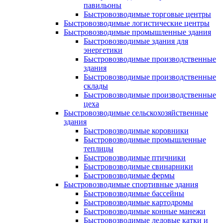
павильоны
Быстровозводимые торговые центры
Быстровозводимые логистические центры
Быстровозводимые промышленные здания
Быстровозводимые здания для
энергетики
Быстровозводимые производственные
здания
Быстровозводимые производственные
склады
Быстровозводимые производственные
цеха
Быстровозводимые сельскохозяйственные
здания
Быстровозводимые коровники
Быстровозводимые промышленные
теплицы
Быстровозводимые птичники
Быстровозводимые свинарники
Быстровозводимые фермы
Быстровозводимые спортивные здания
Быстровозводимые бассейны
Быстровозводимые картодромы
Быстровозводимые конные манежи
Быстровозводимые ледовые катки и