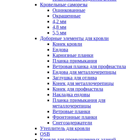
Кровельные саморезы
Оцинкованные
Окрашенные
4,2 мм
4,8 мм
5,5 мм
Доборные элементы для кровли
Конек кровли
Ендова
Карнизные планки
Планка примыкания
Ветровая планка для профнастила
Ендова для металлочерепицы
Заглушка для отлива
Конек для металлочерепицы
Конек для профнастила
Накладка ендовы
Планка примыкания для
металлочерепицы
Ветровые планки
Фронтонные планки
Снегозадержатели
Утеплитель для кровли
OSB
Кровля для промышленных зданий