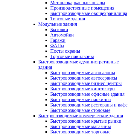
Металлокаркасные ангары
Производственные помещения
Быстровозводимые овощехранилища
Торговые здания
Модульные здания
Бытовки
Автомойки
Гаражи
ФАПы
Посты охраны
Торговые павильоны
Быстровозводимые административные
здания
Быстровозводимые автосалоны
Быстровозводимые автосервисы
Быстровозводимые бизнес-центры
Быстровозводимые кинотеатры
Быстровозводимые офисные здания
Быстровозводимые паркинги
Быстровозводимые рестораны и кафе
Быстровозводимые столовые
Быстровозводимые коммерческие здания
Быстровозводимые крытые рынки
Быстровозводимые магазины
Быстровозводимые торговые