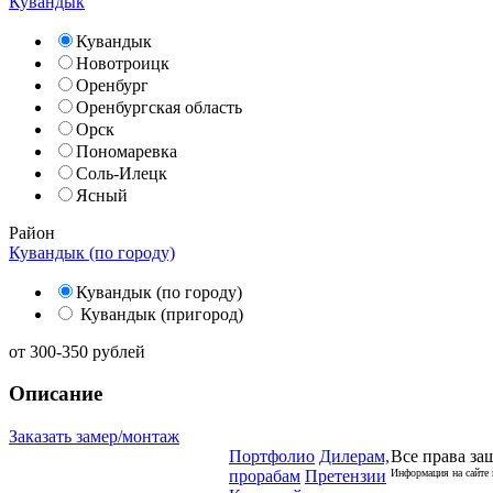
Кувандык
Кувандык
Новотроицк
Оренбург
Оренбургская область
Орск
Пономаревка
Соль-Илецк
Ясный
Район
Кувандык (по городу)
Кувандык (по городу)
Кувандык (пригород)
от
300-350
рублей
Описание
Заказать замер/монтаж
Портфолио
Дилерам,
Все права за
прорабам
Претензии
Информация на сайте 