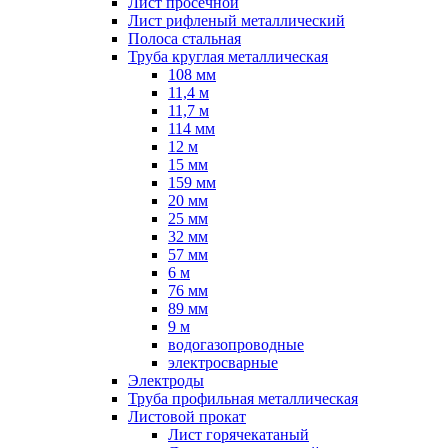
Лист просечной
Лист рифленый металлический
Полоса стальная
Труба круглая металлическая
108 мм
11,4 м
11,7 м
114 мм
12 м
15 мм
159 мм
20 мм
25 мм
32 мм
57 мм
6 м
76 мм
89 мм
9 м
водогазопроводные
электросварные
Электроды
Труба профильная металлическая
Листовой прокат
Лист горячекатаный