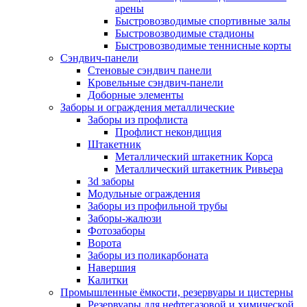
арены
Быстровозводимые спортивные залы
Быстровозводимые стадионы
Быстровозводимые теннисные корты
Сэндвич-панели
Стеновые сэндвич панели
Кровельные сэндвич-панели
Доборные элементы
Заборы и ограждения металлические
Заборы из профлиста
Профлист некондиция
Штакетник
Металлический штакетник Корса
Металлический штакетник Ривьера
3d заборы
Модульные ограждения
Заборы из профильной трубы
Заборы-жалюзи
Фотозаборы
Ворота
Заборы из поликарбоната
Навершия
Калитки
Промышленные ёмкости, резервуары и цистерны
Резервуары для нефтегазовой и химической