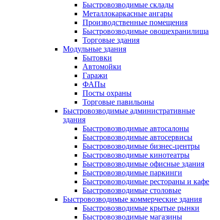
Быстровозводимые склады
Металлокаркасные ангары
Производственные помещения
Быстровозводимые овощехранилища
Торговые здания
Модульные здания
Бытовки
Автомойки
Гаражи
ФАПы
Посты охраны
Торговые павильоны
Быстровозводимые административные
здания
Быстровозводимые автосалоны
Быстровозводимые автосервисы
Быстровозводимые бизнес-центры
Быстровозводимые кинотеатры
Быстровозводимые офисные здания
Быстровозводимые паркинги
Быстровозводимые рестораны и кафе
Быстровозводимые столовые
Быстровозводимые коммерческие здания
Быстровозводимые крытые рынки
Быстровозводимые магазины