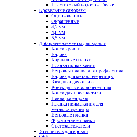
Пластиковый водосток Docke
Кровельные саморезы
Оцинкованные
Окрашенные
4,2 мм
4,8 мм
5,5 мм
Доборные элементы для кровли
Конек кровли
Ендова
Карнизные планки
Планка примыкания
Ветровая планка для профнастила
Ендова для металлочерепицы
Заглушка для отлива
Конек для металлочерепицы
Конек для профнастила
Накладка ендовы
Планка примыкания для
металлочерепицы
Ветровые планки
Фронтонные планки
Снегозадержатели
Утеплитель для кровли
OSB