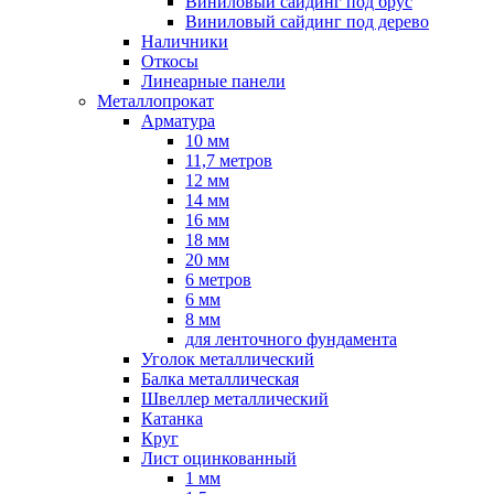
Виниловый сайдинг под брус
Виниловый сайдинг под дерево
Наличники
Откосы
Линеарные панели
Металлопрокат
Арматура
10 мм
11,7 метров
12 мм
14 мм
16 мм
18 мм
20 мм
6 метров
6 мм
8 мм
для ленточного фундамента
Уголок металлический
Балка металлическая
Швеллер металлический
Катанка
Круг
Лист оцинкованный
1 мм