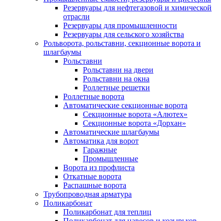
Резервуары для нефтегазовой и химической
отрасли
Резервуары для промышленности
Резервуары для сельского хозяйства
Рольворота, рольставни, секционные ворота и
шлагбаумы
Рольставни
Рольставни на двери
Рольставни на окна
Роллетные решетки
Роллетные ворота
Автоматические секционные ворота
Секционные ворота «Алютех»
Секционные ворота «Дорхан»
Автоматические шлагбаумы
Автоматика для ворот
Гаражные
Промышленные
Ворота из профлиста
Откатные ворота
Распашные ворота
Трубопроводная арматура
Поликарбонат
Поликарбонат для теплиц
Поликарбонат для навесов и козырьков