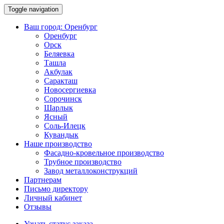
Toggle navigation
Ваш город:
Оренбург
Оренбург
Орск
Беляевка
Ташла
Акбулак
Саракташ
Новосергиевка
Сорочинск
Шарлык
Ясный
Соль-Илецк
Кувандык
Наше производство
Фасадно-кровельное производство
Трубное производство
Завод металлоконструкций
Партнерам
Письмо директору
Личный кабинет
Отзывы
Узнать статус заказа