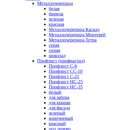
Металлочерепица
белая
бирюза
зеленая
красная
Металлочерепица Каскад
Металлочерепица Монтерей
Металлочерепица Тетра
серая
синяя
шоколад
Профлист (профнастил)
Профлист С-8
Профлист СС-10
Профлист C-21
Профлист НС-25
Профлист НС-35
белый
для забора
для крыши
для фасада
зеленый
коричневый
красный
под дерево