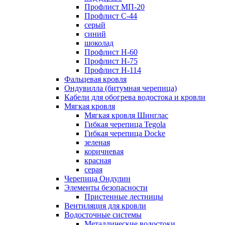
Профлист МП-20
Профлист С-44
серый
синий
шоколад
Профлист Н-60
Профлист Н-75
Профлист H-114
Фальцевая кровля
Ондувилла (битумная черепица)
Кабели для обогрева водостока и кровли
Мягкая кровля
Мягкая кровля Шинглас
Гибкая черепица Tegola
Гибкая черепица Docke
зеленая
коричневая
красная
серая
Черепица Ондулин
Элементы безопасности
Пристенные лестницы
Вентиляция для кровли
Водосточные системы
Металлические водостоки