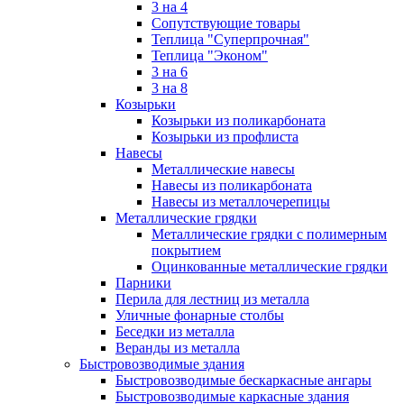
3 на 4
Сопутствующие товары
Теплица "Суперпрочная"
Теплица "Эконом"
3 на 6
3 на 8
Козырьки
Козырьки из поликарбоната
Козырьки из профлиста
Навесы
Металлические навесы
Навесы из поликарбоната
Навесы из металлочерепицы
Металлические грядки
Металлические грядки с полимерным
покрытием
Оцинкованные металлические грядки
Парники
Перила для лестниц из металла
Уличные фонарные столбы
Беседки из металла
Веранды из металла
Быстровозводимые здания
Быстровозводимые бескаркасные ангары
Быстровозводимые каркасные здания