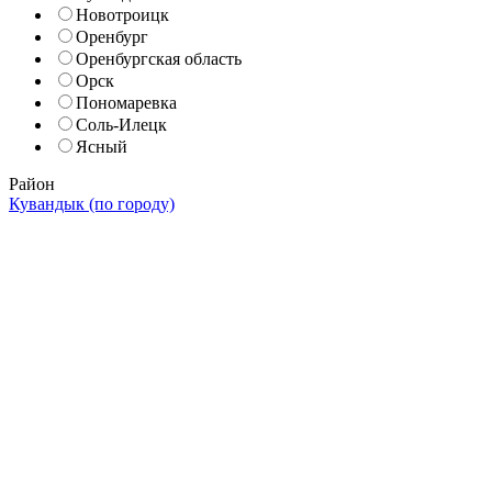
Новотроицк
Оренбург
Оренбургская область
Орск
Пономаревка
Соль-Илецк
Ясный
Район
Кувандык (по городу)