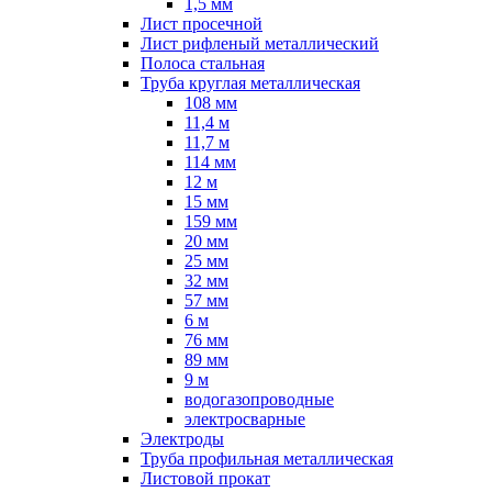
1,5 мм
Лист просечной
Лист рифленый металлический
Полоса стальная
Труба круглая металлическая
108 мм
11,4 м
11,7 м
114 мм
12 м
15 мм
159 мм
20 мм
25 мм
32 мм
57 мм
6 м
76 мм
89 мм
9 м
водогазопроводные
электросварные
Электроды
Труба профильная металлическая
Листовой прокат