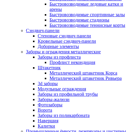
Быстровозводимые ледовые катки и
арены
Быстровозводимые спортивные залы
Быстровозводимые стадионы
Быстровозводимые теннисные корты
Сэндвич-панели
Стеновые сэндвич панели
Кровельные сэндвич-панели
Доборные элементы
Заборы и ограждения металлические
Заборы из профлиста
Профлист некондиция
Штакетник
Металлический штакетник Корса
Металлический штакетник Ривьера
3d заборы
Модульные ограждения
Заборы из профильной трубы
Заборы-жалюзи
Фотозаборы
Ворота
Заборы из поликарбоната
Навершия
Калитки
Промышленные ёмкости, резервуары и цистерны