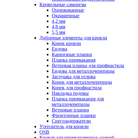
Кровельные саморезы
Оцинкованные
Окрашенные
4,2 мм
4,8 мм
5,5 мм
Доборные элементы для кровли
Конек кровли
Ендова
Карнизные планки
Планка примыкания
Ветровая планка для профнастила
Ендова для металлочерепицы
Заглушка для отлива
Конек для металлочерепицы
Конек для профнастила
Накладка ендовы
Планка примыкания для
металлочерепицы
Ветровые планки
Фронтонные планки
Снегозадержатели
Утеплитель для кровли
OSB
Кровля для промышленных зданий