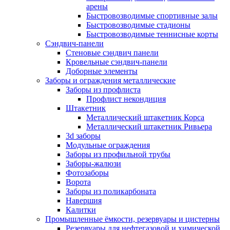
арены
Быстровозводимые спортивные залы
Быстровозводимые стадионы
Быстровозводимые теннисные корты
Сэндвич-панели
Стеновые сэндвич панели
Кровельные сэндвич-панели
Доборные элементы
Заборы и ограждения металлические
Заборы из профлиста
Профлист некондиция
Штакетник
Металлический штакетник Корса
Металлический штакетник Ривьера
3d заборы
Модульные ограждения
Заборы из профильной трубы
Заборы-жалюзи
Фотозаборы
Ворота
Заборы из поликарбоната
Навершия
Калитки
Промышленные ёмкости, резервуары и цистерны
Резервуары для нефтегазовой и химической