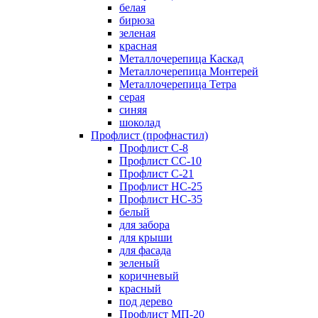
белая
бирюза
зеленая
красная
Металлочерепица Каскад
Металлочерепица Монтерей
Металлочерепица Тетра
серая
синяя
шоколад
Профлист (профнастил)
Профлист С-8
Профлист СС-10
Профлист C-21
Профлист НС-25
Профлист НС-35
белый
для забора
для крыши
для фасада
зеленый
коричневый
красный
под дерево
Профлист МП-20