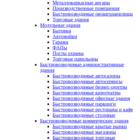
Металлокаркасные ангары
Производственные помещения
Быстровозводимые овощехранилища
Торговые здания
Модульные здания
Бытовки
Автомойки
Гаражи
ФАПы
Посты охраны
Торговые павильоны
Быстровозводимые административные
здания
Быстровозводимые автосалоны
Быстровозводимые автосервисы
Быстровозводимые бизнес-центры
Быстровозводимые кинотеатры
Быстровозводимые офисные здания
Быстровозводимые паркинги
Быстровозводимые рестораны и кафе
Быстровозводимые столовые
Быстровозводимые коммерческие здания
Быстровозводимые крытые рынки
Быстровозводимые магазины
Быстровозводимые торговые