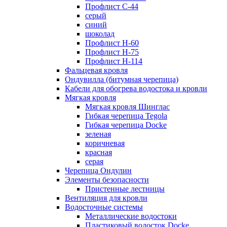
Профлист С-44
серый
синий
шоколад
Профлист Н-60
Профлист Н-75
Профлист H-114
Фальцевая кровля
Ондувилла (битумная черепица)
Кабели для обогрева водостока и кровли
Мягкая кровля
Мягкая кровля Шинглас
Гибкая черепица Tegola
Гибкая черепица Docke
зеленая
коричневая
красная
серая
Черепица Ондулин
Элементы безопасности
Пристенные лестницы
Вентиляция для кровли
Водосточные системы
Металлические водостоки
Пластиковый водосток Docke