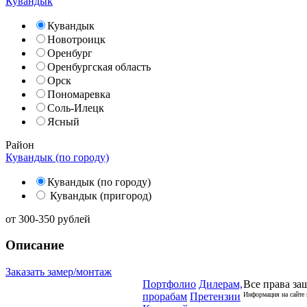
Кувандык
Кувандык
Новотроицк
Оренбург
Оренбургская область
Орск
Пономаревка
Соль-Илецк
Ясный
Район
Кувандык (по городу)
Кувандык (по городу)
Кувандык (пригород)
от
300-350
рублей
Описание
Заказать замер/монтаж
Портфолио
Дилерам,
Все права за
прорабам
Претензии
Информация на сайте 