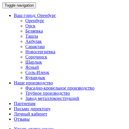
Toggle navigation
Ваш город:
Оренбург
Оренбург
Орск
Беляевка
Ташла
Акбулак
Саракташ
Новосергиевка
Сорочинск
Шарлык
Ясный
Соль-Илецк
Кувандык
Наше производство
Фасадно-кровельное производство
Трубное производство
Завод металлоконструкций
Партнерам
Письмо директору
Личный кабинет
Отзывы
Узнать статус заказа