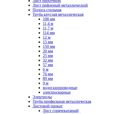
Лист просечной
Лист рифленый металлический
Полоса стальная
Труба круглая металлическая
108 мм
11,4 м
11,7 м
114 мм
12 м
15 мм
159 мм
20 мм
25 мм
32 мм
57 мм
6 м
76 мм
89 мм
9 м
водогазопроводные
электросварные
Электроды
Труба профильная металлическая
Листовой прокат
Лист горячекатаный