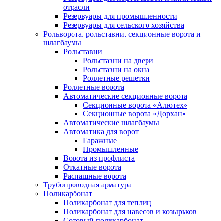
отрасли
Резервуары для промышленности
Резервуары для сельского хозяйства
Рольворота, рольставни, секционные ворота и
шлагбаумы
Рольставни
Рольставни на двери
Рольставни на окна
Роллетные решетки
Роллетные ворота
Автоматические секционные ворота
Секционные ворота «Алютех»
Секционные ворота «Дорхан»
Автоматические шлагбаумы
Автоматика для ворот
Гаражные
Промышленные
Ворота из профлиста
Откатные ворота
Распашные ворота
Трубопроводная арматура
Поликарбонат
Поликарбонат для теплиц
Поликарбонат для навесов и козырьков
Сотовый поликарбонат