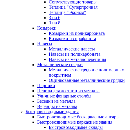
Сопутствующие товары
Теплица "Суперпрочная"
Теплица "Эконом"
3 на 6
3 на 8
Козырьки
Козырьки из поликарбоната
Козырьки из профлиста
Навесы
Металлические навесы
Навесы из поликарбоната
Навесы из металлочерепицы
Металлические грядки
Металлические грядки с полимерным
покрытием
Оцинкованные металлические грядки
Парники
Перила для лестниц из металла
Уличные фонарные столбы
Беседки из металла
Веранды из металла
Быстровозводимые здания
Быстровозводимые бескаркасные ангары
Быстровозводимые каркасные здания
Быстровозводимые склады