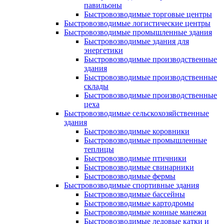
павильоны
Быстровозводимые торговые центры
Быстровозводимые логистические центры
Быстровозводимые промышленные здания
Быстровозводимые здания для
энергетики
Быстровозводимые производственные
здания
Быстровозводимые производственные
склады
Быстровозводимые производственные
цеха
Быстровозводимые сельскохозяйственные
здания
Быстровозводимые коровники
Быстровозводимые промышленные
теплицы
Быстровозводимые птичники
Быстровозводимые свинарники
Быстровозводимые фермы
Быстровозводимые спортивные здания
Быстровозводимые бассейны
Быстровозводимые картодромы
Быстровозводимые конные манежи
Быстровозводимые ледовые катки и