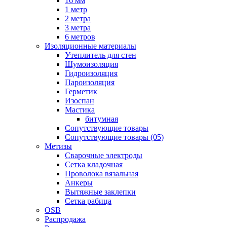
16 мм
1 метр
2 метра
3 метра
6 метров
Изоляционные материалы
Утеплитель для стен
Шумоизоляция
Гидроизоляция
Пароизоляция
Герметик
Изоспан
Мастика
битумная
Сопутствующие товары
Сопутствующие товары (05)
Метизы
Сварочные электроды
Сетка кладочная
Проволока вязальная
Анкеры
Вытяжные заклепки
Сетка рабица
OSB
Распродажа