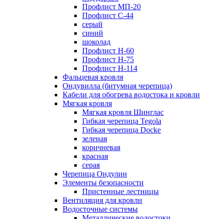
Профлист МП-20
Профлист С-44
серый
синий
шоколад
Профлист Н-60
Профлист Н-75
Профлист H-114
Фальцевая кровля
Ондувилла (битумная черепица)
Кабели для обогрева водостока и кровли
Мягкая кровля
Мягкая кровля Шинглас
Гибкая черепица Tegola
Гибкая черепица Docke
зеленая
коричневая
красная
серая
Черепица Ондулин
Элементы безопасности
Пристенные лестницы
Вентиляция для кровли
Водосточные системы
Металлические водостоки