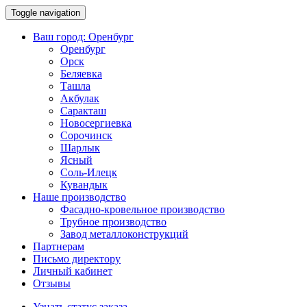
Toggle navigation
Ваш город:
Оренбург
Оренбург
Орск
Беляевка
Ташла
Акбулак
Саракташ
Новосергиевка
Сорочинск
Шарлык
Ясный
Соль-Илецк
Кувандык
Наше производство
Фасадно-кровельное производство
Трубное производство
Завод металлоконструкций
Партнерам
Письмо директору
Личный кабинет
Отзывы
Узнать статус заказа