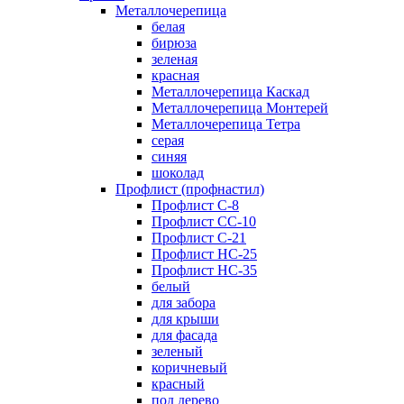
Металлочерепица
белая
бирюза
зеленая
красная
Металлочерепица Каскад
Металлочерепица Монтерей
Металлочерепица Тетра
серая
синяя
шоколад
Профлист (профнастил)
Профлист С-8
Профлист СС-10
Профлист C-21
Профлист НС-25
Профлист НС-35
белый
для забора
для крыши
для фасада
зеленый
коричневый
красный
под дерево