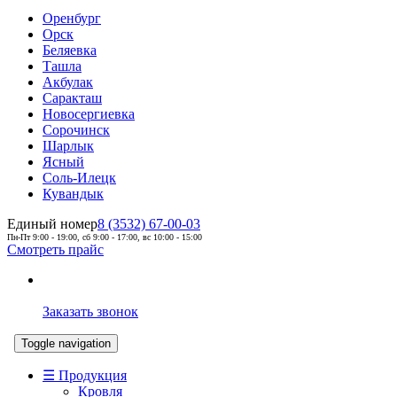
Оренбург
Орск
Беляевка
Ташла
Акбулак
Саракташ
Новосергиевка
Сорочинск
Шарлык
Ясный
Соль-Илецк
Кувандык
Единый номер
8 (3532) 67-00-03
Пн-Пт 9:00 - 19:00, сб 9:00 - 17:00, вс 10:00 - 15:00
Смотреть прайс
Заказать звонок
Toggle navigation
☰ Продукция
Кровля