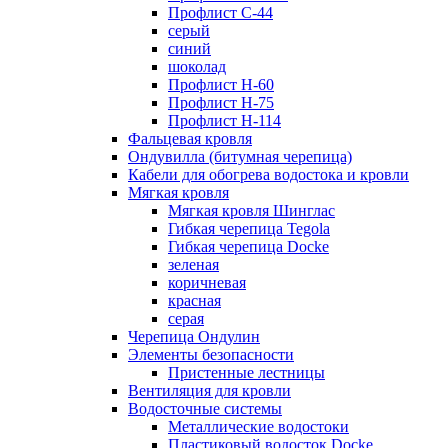
Профлист С-44
серый
синий
шоколад
Профлист Н-60
Профлист Н-75
Профлист H-114
Фальцевая кровля
Ондувилла (битумная черепица)
Кабели для обогрева водостока и кровли
Мягкая кровля
Мягкая кровля Шинглас
Гибкая черепица Tegola
Гибкая черепица Docke
зеленая
коричневая
красная
серая
Черепица Ондулин
Элементы безопасности
Пристенные лестницы
Вентиляция для кровли
Водосточные системы
Металлические водостоки
Пластиковый водосток Docke