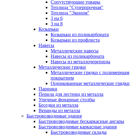
Сопутствующие товары
Теплица "Суперпрочная"
Теплица "Эконом"
3 на 6
3 на 8
Козырьки
Козырьки из поликарбоната
Козырьки из профлиста
Навесы
Металлические навесы
Навесы из поликарбоната
Навесы из металлочерепицы
Металлические грядки
Металлические грядки с полимерным
покрытием
Оцинкованные металлические грядки
Парники
Перила для лестниц из металла
Уличные фонарные столбы
Беседки из металла
Веранды из металла
Быстровозводимые здания
Быстровозводимые бескаркасные ангары
Быстровозводимые каркасные здания
Быстровозводимые склады