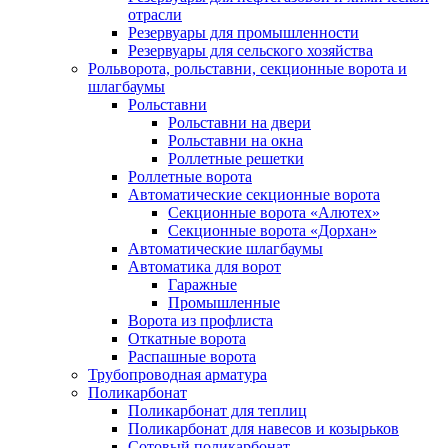
отрасли
Резервуары для промышленности
Резервуары для сельского хозяйства
Рольворота, рольставни, секционные ворота и
шлагбаумы
Рольставни
Рольставни на двери
Рольставни на окна
Роллетные решетки
Роллетные ворота
Автоматические секционные ворота
Секционные ворота «Алютех»
Секционные ворота «Дорхан»
Автоматические шлагбаумы
Автоматика для ворот
Гаражные
Промышленные
Ворота из профлиста
Откатные ворота
Распашные ворота
Трубопроводная арматура
Поликарбонат
Поликарбонат для теплиц
Поликарбонат для навесов и козырьков
Сотовый поликарбонат