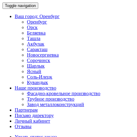
Toggle navigation
Ваш город:
Оренбург
Оренбург
Орск
Беляевка
Ташла
Акбулак
Саракташ
Новосергиевка
Сорочинск
Шарлык
Ясный
Соль-Илецк
Кувандык
Наше производство
Фасадно-кровельное производство
Трубное производство
Завод металлоконструкций
Партнерам
Письмо директору
Личный кабинет
Отзывы
Узнать статус заказа