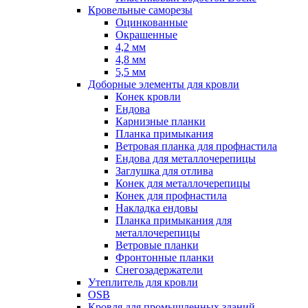
Кровельные саморезы
Оцинкованные
Окрашенные
4,2 мм
4,8 мм
5,5 мм
Доборные элементы для кровли
Конек кровли
Ендова
Карнизные планки
Планка примыкания
Ветровая планка для профнастила
Ендова для металлочерепицы
Заглушка для отлива
Конек для металлочерепицы
Конек для профнастила
Накладка ендовы
Планка примыкания для
металлочерепицы
Ветровые планки
Фронтонные планки
Снегозадержатели
Утеплитель для кровли
OSB
Кровля для промышленных зданий