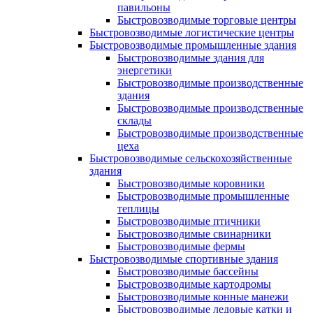
павильоны
Быстровозводимые торговые центры
Быстровозводимые логистические центры
Быстровозводимые промышленные здания
Быстровозводимые здания для
энергетики
Быстровозводимые производственные
здания
Быстровозводимые производственные
склады
Быстровозводимые производственные
цеха
Быстровозводимые сельскохозяйственные
здания
Быстровозводимые коровники
Быстровозводимые промышленные
теплицы
Быстровозводимые птичники
Быстровозводимые свинарники
Быстровозводимые фермы
Быстровозводимые спортивные здания
Быстровозводимые бассейны
Быстровозводимые картодромы
Быстровозводимые конные манежи
Быстровозводимые ледовые катки и