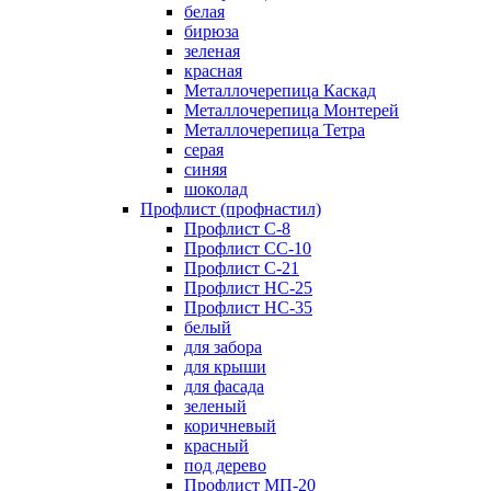
белая
бирюза
зеленая
красная
Металлочерепица Каскад
Металлочерепица Монтерей
Металлочерепица Тетра
серая
синяя
шоколад
Профлист (профнастил)
Профлист С-8
Профлист СС-10
Профлист C-21
Профлист НС-25
Профлист НС-35
белый
для забора
для крыши
для фасада
зеленый
коричневый
красный
под дерево
Профлист МП-20