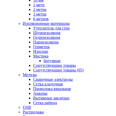
16 мм
1 метр
2 метра
3 метра
6 метров
Изоляционные материалы
Утеплитель для стен
Шумоизоляция
Гидроизоляция
Пароизоляция
Герметик
Изоспан
Мастика
битумная
Сопутствующие товары
Сопутствующие товары (05)
Метизы
Сварочные электроды
Сетка кладочная
Проволока вязальная
Анкеры
Вытяжные заклепки
Сетка рабица
OSB
Распродажа