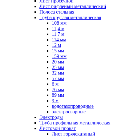
Лист просечной
Лист рифленый металлический
Полоса стальная
Труба круглая металлическая
108 мм
11,4 м
11,7 м
114 мм
12 м
15 мм
159 мм
20 мм
25 мм
32 мм
57 мм
6 м
76 мм
89 мм
9 м
водогазопроводные
электросварные
Электроды
Труба профильная металлическая
Листовой прокат
Лист горячекатаный