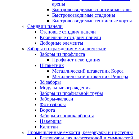
арены
Быстровозводимые спортивные залы
Быстровозводимые стадионы
Быстровозводимые теннисные корты
Сэндвич-панели
Стеновые сэндвич панели
Кровельные сэндвич-панели
Доборные элементы
Заборы и ограждения металлические
Заборы из профлиста
Профлист некондиция
Штакетник
Металлический штакетник Корса
Металлический штакетник Ривьера
3d заборы
Модульные ограждения
Заборы из профильной трубы
Заборы-жалюзи
Фотозаборы
Ворота
Заборы из поликарбоната
Навершия
Калитки
Промышленные ёмкости, резервуары и цистерны
Резервуары для нефтегазовой и химической