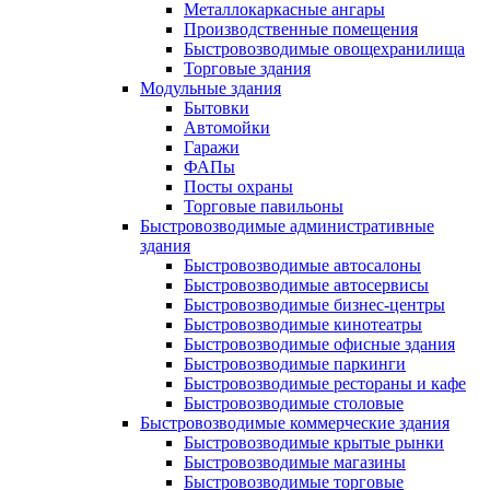
Металлокаркасные ангары
Производственные помещения
Быстровозводимые овощехранилища
Торговые здания
Модульные здания
Бытовки
Автомойки
Гаражи
ФАПы
Посты охраны
Торговые павильоны
Быстровозводимые административные
здания
Быстровозводимые автосалоны
Быстровозводимые автосервисы
Быстровозводимые бизнес-центры
Быстровозводимые кинотеатры
Быстровозводимые офисные здания
Быстровозводимые паркинги
Быстровозводимые рестораны и кафе
Быстровозводимые столовые
Быстровозводимые коммерческие здания
Быстровозводимые крытые рынки
Быстровозводимые магазины
Быстровозводимые торговые