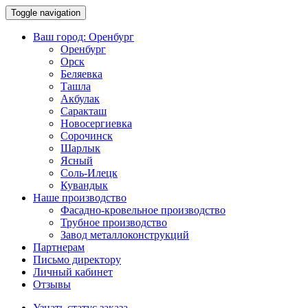
Toggle navigation
Ваш город:
Оренбург
Оренбург
Орск
Беляевка
Ташла
Акбулак
Саракташ
Новосергиевка
Сорочинск
Шарлык
Ясный
Соль-Илецк
Кувандык
Наше производство
Фасадно-кровельное производство
Трубное производство
Завод металлоконструкций
Партнерам
Письмо директору
Личный кабинет
Отзывы
Узнать статус заказа