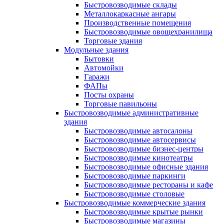
Быстровозводимые склады
Металлокаркасные ангары
Производственные помещения
Быстровозводимые овощехранилища
Торговые здания
Модульные здания
Бытовки
Автомойки
Гаражи
ФАПы
Посты охраны
Торговые павильоны
Быстровозводимые административные
здания
Быстровозводимые автосалоны
Быстровозводимые автосервисы
Быстровозводимые бизнес-центры
Быстровозводимые кинотеатры
Быстровозводимые офисные здания
Быстровозводимые паркинги
Быстровозводимые рестораны и кафе
Быстровозводимые столовые
Быстровозводимые коммерческие здания
Быстровозводимые крытые рынки
Быстровозводимые магазины