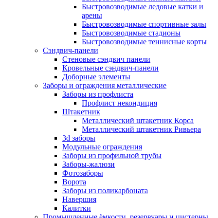
Быстровозводимые ледовые катки и
арены
Быстровозводимые спортивные залы
Быстровозводимые стадионы
Быстровозводимые теннисные корты
Сэндвич-панели
Стеновые сэндвич панели
Кровельные сэндвич-панели
Доборные элементы
Заборы и ограждения металлические
Заборы из профлиста
Профлист некондиция
Штакетник
Металлический штакетник Корса
Металлический штакетник Ривьера
3d заборы
Модульные ограждения
Заборы из профильной трубы
Заборы-жалюзи
Фотозаборы
Ворота
Заборы из поликарбоната
Навершия
Калитки
Промышленные ёмкости, резервуары и цистерны