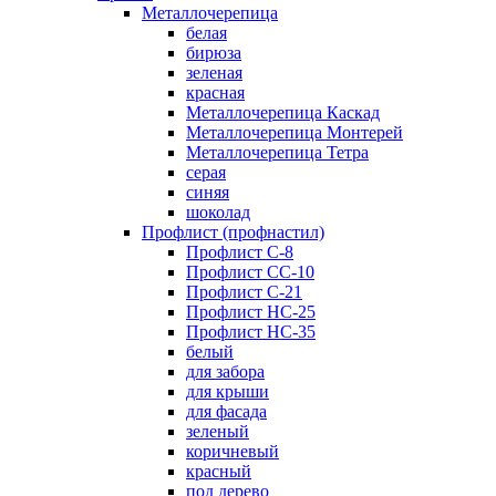
Металлочерепица
белая
бирюза
зеленая
красная
Металлочерепица Каскад
Металлочерепица Монтерей
Металлочерепица Тетра
серая
синяя
шоколад
Профлист (профнастил)
Профлист С-8
Профлист СС-10
Профлист C-21
Профлист НС-25
Профлист НС-35
белый
для забора
для крыши
для фасада
зеленый
коричневый
красный
под дерево