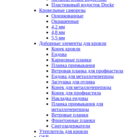
Пластиковый водосток Docke
Кровельные саморезы
Оцинкованные
Окрашенные
4,2 мм
4,8 мм
5,5 мм
Доборные элементы для кровли
Конек кровли
Ендова
Карнизные планки
Планка примыкания
Ветровая планка для профнастила
Ендова для металлочерепицы
Заглушка для отлива
Конек для металлочерепицы
Конек для профнастила
Накладка ендовы
Планка примыкания для
металлочерепицы
Ветровые планки
Фронтонные планки
Снегозадержатели
Утеплитель для кровли
OSB