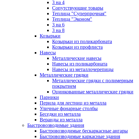
3 на 4
Сопутствующие товары
Теплица "Суперпрочная"
Теплица "Эконом"
3 на 6
3 на 8
Козырьки
Козырьки из поликарбоната
Козырьки из профлиста
Навесы
Металлические навесы
Навесы из поликарбоната
Навесы из металлочерепицы
Металлические грядки
Металлические грядки с полимерным
покрытием
Оцинкованные металлические грядки
Парники
Перила для лестниц из металла
Уличные фонарные столбы
Беседки из металла
Веранды из металла
Быстровозводимые здания
Быстровозводимые бескаркасные ангары
Быстровозводимые каркасные здания