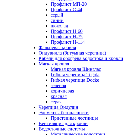
Профлист МП-20
Профлист С-44
серый
синий
шоколад
Профлист Н-60
Профлист Н-75
Профлист H-114
Фальцевая кровля
Ондувилла (битумная черепица)
Кабели для обогрева водостока и кровли
Мягкая кровля
Мягкая кровля Шинглас
Гибкая черепица Tegola
Гибкая черепица Docke
зеленая
коричневая
красная
серая
Черепица Ондулин
Элементы безопасности
Пристенные лестницы
Вентиляция для кровли
Водосточные системы
Металлические водостоки