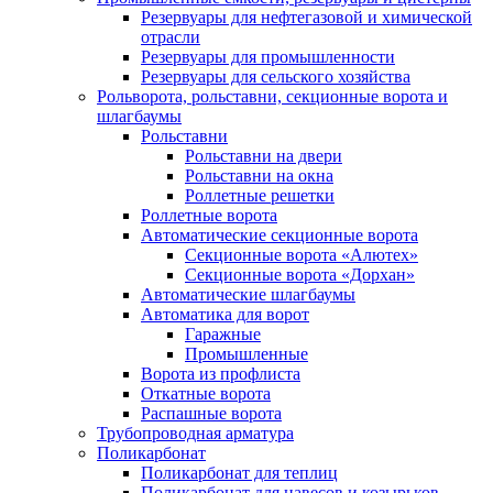
Резервуары для нефтегазовой и химической
отрасли
Резервуары для промышленности
Резервуары для сельского хозяйства
Рольворота, рольставни, секционные ворота и
шлагбаумы
Рольставни
Рольставни на двери
Рольставни на окна
Роллетные решетки
Роллетные ворота
Автоматические секционные ворота
Секционные ворота «Алютех»
Секционные ворота «Дорхан»
Автоматические шлагбаумы
Автоматика для ворот
Гаражные
Промышленные
Ворота из профлиста
Откатные ворота
Распашные ворота
Трубопроводная арматура
Поликарбонат
Поликарбонат для теплиц
Поликарбонат для навесов и козырьков