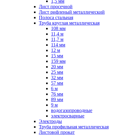
1,5 мм
Лист просечной
Лист рифленый металлический
Полоса стальная
Труба круглая металлическая
108 мм
11,4 м
11,7 м
114 мм
12 м
15 мм
159 мм
20 мм
25 мм
32 мм
57 мм
6 м
76 мм
89 мм
9 м
водогазопроводные
электросварные
Электроды
Труба профильная металлическая
Листовой прокат