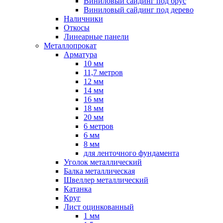
Виниловый сайдинг под брус
Виниловый сайдинг под дерево
Наличники
Откосы
Линеарные панели
Металлопрокат
Арматура
10 мм
11,7 метров
12 мм
14 мм
16 мм
18 мм
20 мм
6 метров
6 мм
8 мм
для ленточного фундамента
Уголок металлический
Балка металлическая
Швеллер металлический
Катанка
Круг
Лист оцинкованный
1 мм