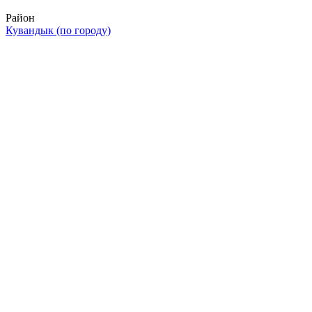
Район
Кувандык (по городу)