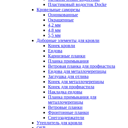
Пластиковый водосток Docke
Кровельные саморезы
Оцинкованные
Окрашенные
4,2 мм
4,8 мм
5,5 мм
Доборные элементы для кровли
Конек кровли
Ендова
Карнизные планки
Планка примыкания
Ветровая планка для профнастила
Ендова для металлочерепицы
Заглушка для отлива
Конек для металлочерепицы
Конек для профнастила
Накладка ендовы
Планка примыкания для
металлочерепицы
Ветровые планки
Фронтонные планки
Снегозадержатели
Утеплитель для кровли
OSB