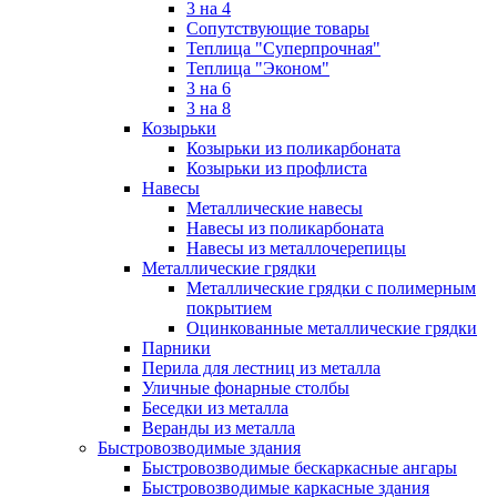
3 на 4
Сопутствующие товары
Теплица "Суперпрочная"
Теплица "Эконом"
3 на 6
3 на 8
Козырьки
Козырьки из поликарбоната
Козырьки из профлиста
Навесы
Металлические навесы
Навесы из поликарбоната
Навесы из металлочерепицы
Металлические грядки
Металлические грядки с полимерным
покрытием
Оцинкованные металлические грядки
Парники
Перила для лестниц из металла
Уличные фонарные столбы
Беседки из металла
Веранды из металла
Быстровозводимые здания
Быстровозводимые бескаркасные ангары
Быстровозводимые каркасные здания