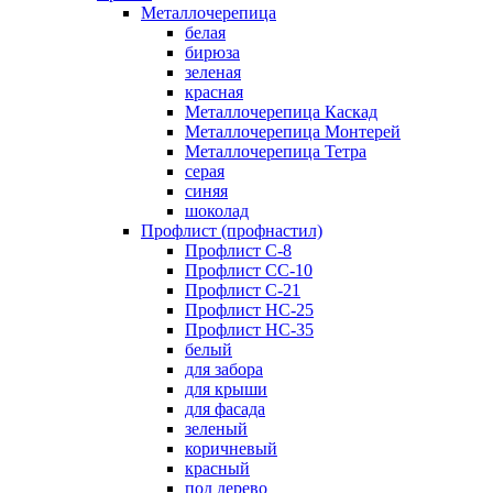
Металлочерепица
белая
бирюза
зеленая
красная
Металлочерепица Каскад
Металлочерепица Монтерей
Металлочерепица Тетра
серая
синяя
шоколад
Профлист (профнастил)
Профлист С-8
Профлист СС-10
Профлист C-21
Профлист НС-25
Профлист НС-35
белый
для забора
для крыши
для фасада
зеленый
коричневый
красный
под дерево