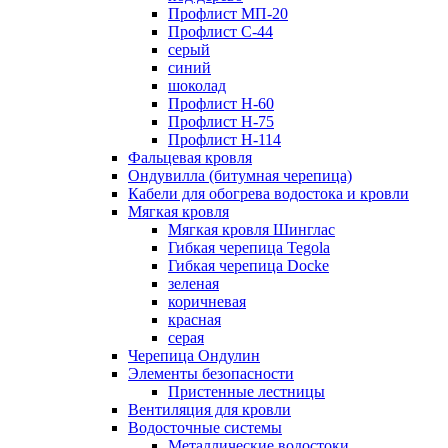
Профлист МП-20
Профлист С-44
серый
синий
шоколад
Профлист Н-60
Профлист Н-75
Профлист H-114
Фальцевая кровля
Ондувилла (битумная черепица)
Кабели для обогрева водостока и кровли
Мягкая кровля
Мягкая кровля Шинглас
Гибкая черепица Tegola
Гибкая черепица Docke
зеленая
коричневая
красная
серая
Черепица Ондулин
Элементы безопасности
Пристенные лестницы
Вентиляция для кровли
Водосточные системы
Металлические водостоки