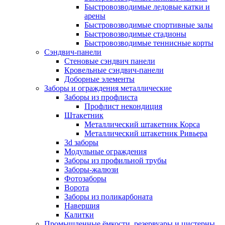
Быстровозводимые ледовые катки и
арены
Быстровозводимые спортивные залы
Быстровозводимые стадионы
Быстровозводимые теннисные корты
Сэндвич-панели
Стеновые сэндвич панели
Кровельные сэндвич-панели
Доборные элементы
Заборы и ограждения металлические
Заборы из профлиста
Профлист некондиция
Штакетник
Металлический штакетник Корса
Металлический штакетник Ривьера
3d заборы
Модульные ограждения
Заборы из профильной трубы
Заборы-жалюзи
Фотозаборы
Ворота
Заборы из поликарбоната
Навершия
Калитки
Промышленные ёмкости, резервуары и цистерны