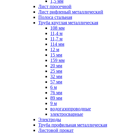
1,5 мм
Лист просечной
Лист рифленый металлический
Полоса стальная
Труба круглая металлическая
108 мм
11,4 м
11,7 м
114 мм
12 м
15 мм
159 мм
20 мм
25 мм
32 мм
57 мм
6 м
76 мм
89 мм
9 м
водогазопроводные
электросварные
Электроды
Труба профильная металлическая
Листовой прокат