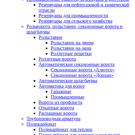
Резервуары для нефтегазовой и химической
отрасли
Резервуары для промышленности
Резервуары для сельского хозяйства
Рольворота, рольставни, секционные ворота и
шлагбаумы
Рольставни
Рольставни на двери
Рольставни на окна
Роллетные решетки
Роллетные ворота
Автоматические секционные ворота
Секционные ворота «Алютех»
Секционные ворота «Дорхан»
Автоматические шлагбаумы
Автоматика для ворот
Гаражные
Промышленные
Ворота из профлиста
Откатные ворота
Распашные ворота
Трубопроводная арматура
Поликарбонат
Поликарбонат для теплиц
Поликарбонат для навесов и козырьков