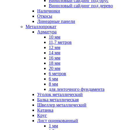
Виниловый сайдинг под брус
Виниловый сайдинг под дерево
Наличники
Откосы
Линеарные панели
Металлопрокат
Арматура
10 мм
11,7 метров
12 мм
14 мм
16 мм
18 мм
20 мм
6 метров
6 мм
8 мм
для ленточного фундамента
Уголок металлический
Балка металлическая
Швеллер металлический
Катанка
Круг
Лист оцинкованный
1 мм