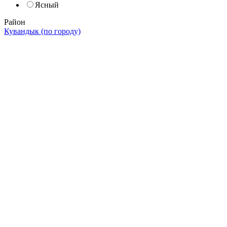
Ясный
Район
Кувандык (по городу)