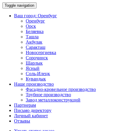
Toggle navigation
Ваш город:
Оренбург
Оренбург
Орск
Беляевка
Ташла
Акбулак
Саракташ
Новосергиевка
Сорочинск
Шарлык
Ясный
Соль-Илецк
Кувандык
Наше производство
Фасадно-кровельное производство
Трубное производство
Завод металлоконструкций
Партнерам
Письмо директору
Личный кабинет
Отзывы
Узнать статус заказа