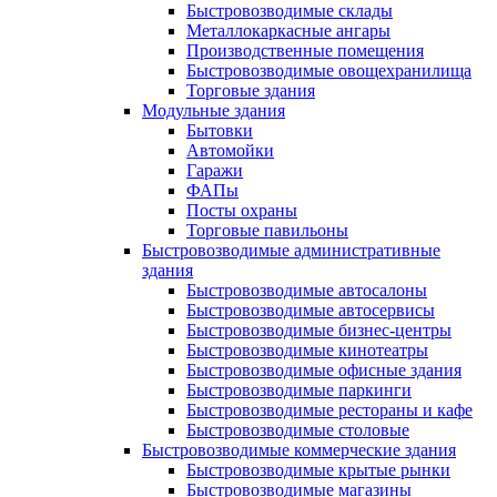
Быстровозводимые склады
Металлокаркасные ангары
Производственные помещения
Быстровозводимые овощехранилища
Торговые здания
Модульные здания
Бытовки
Автомойки
Гаражи
ФАПы
Посты охраны
Торговые павильоны
Быстровозводимые административные
здания
Быстровозводимые автосалоны
Быстровозводимые автосервисы
Быстровозводимые бизнес-центры
Быстровозводимые кинотеатры
Быстровозводимые офисные здания
Быстровозводимые паркинги
Быстровозводимые рестораны и кафе
Быстровозводимые столовые
Быстровозводимые коммерческие здания
Быстровозводимые крытые рынки
Быстровозводимые магазины