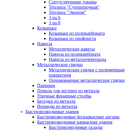
Сопутствующие товары
Теплица "Суперпрочная"
Теплица "Эконом"
3 на 6
3 на 8
Козырьки
Козырьки из поликарбоната
Козырьки из профлиста
Навесы
Металлические навесы
Навесы из поликарбоната
Навесы из металлочерепицы
Металлические грядки
Металлические грядки с полимерным
покрытием
Оцинкованные металлические грядки
Парники
Перила для лестниц из металла
Уличные фонарные столбы
Беседки из металла
Веранды из металла
Быстровозводимые здания
Быстровозводимые бескаркасные ангары
Быстровозводимые каркасные здания
Быстровозводимые склады