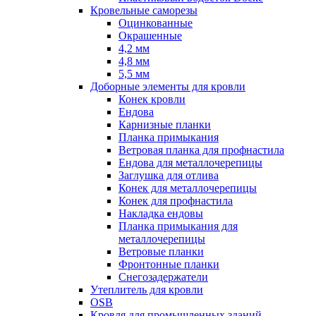
Кровельные саморезы
Оцинкованные
Окрашенные
4,2 мм
4,8 мм
5,5 мм
Доборные элементы для кровли
Конек кровли
Ендова
Карнизные планки
Планка примыкания
Ветровая планка для профнастила
Ендова для металлочерепицы
Заглушка для отлива
Конек для металлочерепицы
Конек для профнастила
Накладка ендовы
Планка примыкания для
металлочерепицы
Ветровые планки
Фронтонные планки
Снегозадержатели
Утеплитель для кровли
OSB
Кровля для промышленных зданий