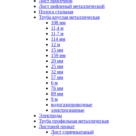
Лист просечной
Лист рифленый металлический
Полоса стальная
Труба круглая металлическая
108 мм
11,4 м
11,7 м
114 мм
12 м
15 мм
159 мм
20 мм
25 мм
32 мм
57 мм
6 м
76 мм
89 мм
9 м
водогазопроводные
электросварные
Электроды
Труба профильная металлическая
Листовой прокат
Лист горячекатаный