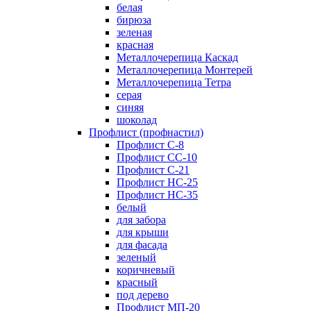
белая
бирюза
зеленая
красная
Металлочерепица Каскад
Металлочерепица Монтерей
Металлочерепица Тетра
серая
синяя
шоколад
Профлист (профнастил)
Профлист С-8
Профлист СС-10
Профлист C-21
Профлист НС-25
Профлист НС-35
белый
для забора
для крыши
для фасада
зеленый
коричневый
красный
под дерево
Профлист МП-20