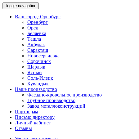
Toggle navigation
Ваш город:
Оренбург
Оренбург
Орск
Беляевка
Ташла
Акбулак
Саракташ
Новосергиевка
Сорочинск
Шарлык
Ясный
Соль-Илецк
Кувандык
Наше производство
Фасадно-кровельное производство
Трубное производство
Завод металлоконструкций
Партнерам
Письмо директору
Личный кабинет
Отзывы
Узнать статус заказа