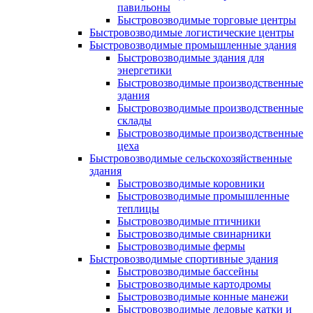
павильоны
Быстровозводимые торговые центры
Быстровозводимые логистические центры
Быстровозводимые промышленные здания
Быстровозводимые здания для
энергетики
Быстровозводимые производственные
здания
Быстровозводимые производственные
склады
Быстровозводимые производственные
цеха
Быстровозводимые сельскохозяйственные
здания
Быстровозводимые коровники
Быстровозводимые промышленные
теплицы
Быстровозводимые птичники
Быстровозводимые свинарники
Быстровозводимые фермы
Быстровозводимые спортивные здания
Быстровозводимые бассейны
Быстровозводимые картодромы
Быстровозводимые конные манежи
Быстровозводимые ледовые катки и