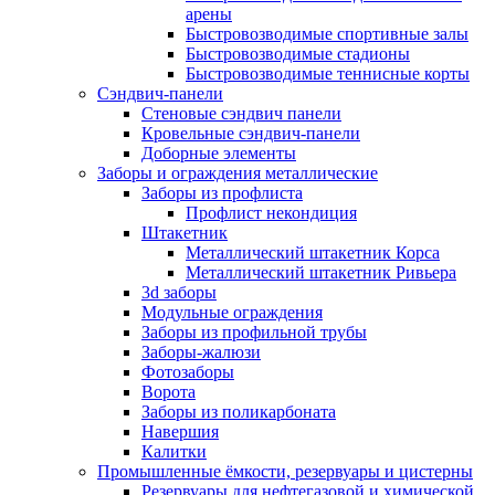
арены
Быстровозводимые спортивные залы
Быстровозводимые стадионы
Быстровозводимые теннисные корты
Сэндвич-панели
Стеновые сэндвич панели
Кровельные сэндвич-панели
Доборные элементы
Заборы и ограждения металлические
Заборы из профлиста
Профлист некондиция
Штакетник
Металлический штакетник Корса
Металлический штакетник Ривьера
3d заборы
Модульные ограждения
Заборы из профильной трубы
Заборы-жалюзи
Фотозаборы
Ворота
Заборы из поликарбоната
Навершия
Калитки
Промышленные ёмкости, резервуары и цистерны
Резервуары для нефтегазовой и химической