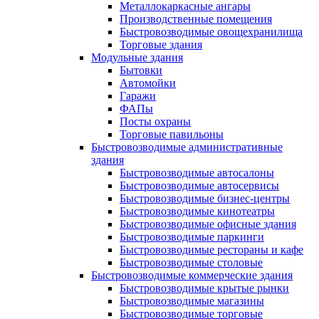
Металлокаркасные ангары
Производственные помещения
Быстровозводимые овощехранилища
Торговые здания
Модульные здания
Бытовки
Автомойки
Гаражи
ФАПы
Посты охраны
Торговые павильоны
Быстровозводимые административные
здания
Быстровозводимые автосалоны
Быстровозводимые автосервисы
Быстровозводимые бизнес-центры
Быстровозводимые кинотеатры
Быстровозводимые офисные здания
Быстровозводимые паркинги
Быстровозводимые рестораны и кафе
Быстровозводимые столовые
Быстровозводимые коммерческие здания
Быстровозводимые крытые рынки
Быстровозводимые магазины
Быстровозводимые торговые