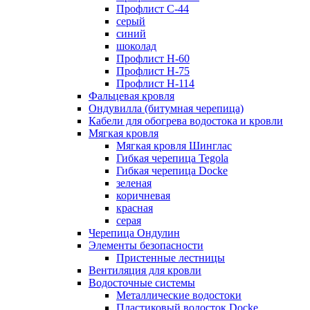
Профлист С-44
серый
синий
шоколад
Профлист Н-60
Профлист Н-75
Профлист H-114
Фальцевая кровля
Ондувилла (битумная черепица)
Кабели для обогрева водостока и кровли
Мягкая кровля
Мягкая кровля Шинглас
Гибкая черепица Tegola
Гибкая черепица Docke
зеленая
коричневая
красная
серая
Черепица Ондулин
Элементы безопасности
Пристенные лестницы
Вентиляция для кровли
Водосточные системы
Металлические водостоки
Пластиковый водосток Docke