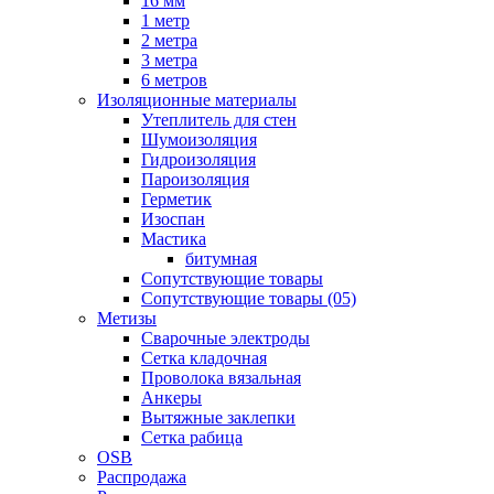
16 мм
1 метр
2 метра
3 метра
6 метров
Изоляционные материалы
Утеплитель для стен
Шумоизоляция
Гидроизоляция
Пароизоляция
Герметик
Изоспан
Мастика
битумная
Сопутствующие товары
Сопутствующие товары (05)
Метизы
Сварочные электроды
Сетка кладочная
Проволока вязальная
Анкеры
Вытяжные заклепки
Сетка рабица
OSB
Распродажа