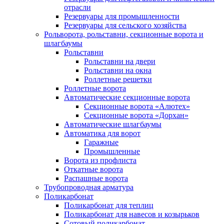
отрасли
Резервуары для промышленности
Резервуары для сельского хозяйства
Рольворота, рольставни, секционные ворота и
шлагбаумы
Рольставни
Рольставни на двери
Рольставни на окна
Роллетные решетки
Роллетные ворота
Автоматические секционные ворота
Секционные ворота «Алютех»
Секционные ворота «Дорхан»
Автоматические шлагбаумы
Автоматика для ворот
Гаражные
Промышленные
Ворота из профлиста
Откатные ворота
Распашные ворота
Трубопроводная арматура
Поликарбонат
Поликарбонат для теплиц
Поликарбонат для навесов и козырьков
Сотовый поликарбонат