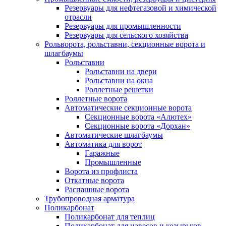
Резервуары для нефтегазовой и химической
отрасли
Резервуары для промышленности
Резервуары для сельского хозяйства
Рольворота, рольставни, секционные ворота и
шлагбаумы
Рольставни
Рольставни на двери
Рольставни на окна
Роллетные решетки
Роллетные ворота
Автоматические секционные ворота
Секционные ворота «Алютех»
Секционные ворота «Дорхан»
Автоматические шлагбаумы
Автоматика для ворот
Гаражные
Промышленные
Ворота из профлиста
Откатные ворота
Распашные ворота
Трубопроводная арматура
Поликарбонат
Поликарбонат для теплиц
Поликарбонат для навесов и козырьков