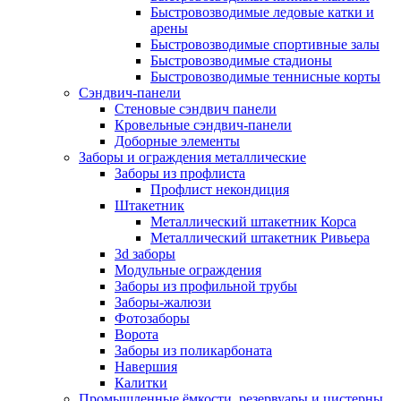
Быстровозводимые ледовые катки и
арены
Быстровозводимые спортивные залы
Быстровозводимые стадионы
Быстровозводимые теннисные корты
Сэндвич-панели
Стеновые сэндвич панели
Кровельные сэндвич-панели
Доборные элементы
Заборы и ограждения металлические
Заборы из профлиста
Профлист некондиция
Штакетник
Металлический штакетник Корса
Металлический штакетник Ривьера
3d заборы
Модульные ограждения
Заборы из профильной трубы
Заборы-жалюзи
Фотозаборы
Ворота
Заборы из поликарбоната
Навершия
Калитки
Промышленные ёмкости, резервуары и цистерны