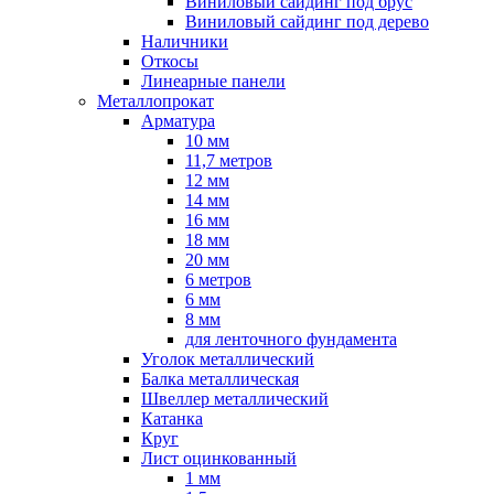
Виниловый сайдинг под брус
Виниловый сайдинг под дерево
Наличники
Откосы
Линеарные панели
Металлопрокат
Арматура
10 мм
11,7 метров
12 мм
14 мм
16 мм
18 мм
20 мм
6 метров
6 мм
8 мм
для ленточного фундамента
Уголок металлический
Балка металлическая
Швеллер металлический
Катанка
Круг
Лист оцинкованный
1 мм