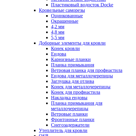
Пластиковый водосток Docke
Кровельные саморезы
Оцинкованные
Окрашенные
4,2 мм
4,8 мм
5,5 мм
Доборные элементы для кровли
Конек кровли
Ендова
Карнизные планки
Планка примыкания
Ветровая планка для профнастила
Ендова для металлочерепицы
Заглушка для отлива
Конек для металлочерепицы
Конек для профнастила
Накладка ендовы
Планка примыкания для
металлочерепицы
Ветровые планки
Фронтонные планки
Снегозадержатели
Утеплитель для кровли
OSB