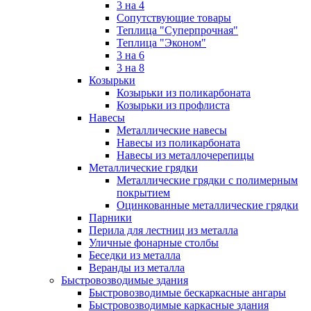
3 на 4
Сопутствующие товары
Теплица "Суперпрочная"
Теплица "Эконом"
3 на 6
3 на 8
Козырьки
Козырьки из поликарбоната
Козырьки из профлиста
Навесы
Металлические навесы
Навесы из поликарбоната
Навесы из металлочерепицы
Металлические грядки
Металлические грядки с полимерным
покрытием
Оцинкованные металлические грядки
Парники
Перила для лестниц из металла
Уличные фонарные столбы
Беседки из металла
Веранды из металла
Быстровозводимые здания
Быстровозводимые бескаркасные ангары
Быстровозводимые каркасные здания