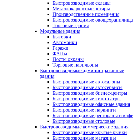
Быстровозводимые склады
Металлокаркасные ангары
Производственные помещения
Быстровозводимые овощехранилища
Торговые здания
Модульные здания
Бытовки
Автомойки
Гаражи
ФАПы
Посты охраны
Торговые павильоны
Быстровозводимые административные
здания
Быстровозводимые автосалоны
Быстровозводимые автосервисы
Быстровозводимые бизнес-центры
Быстровозводимые кинотеатры
Быстровозводимые офисные здания
Быстровозводимые паркинги
Быстровозводимые рестораны и кафе
Быстровозводимые столовые
Быстровозводимые коммерческие здания
Быстровозводимые крытые рынки
Быстровозводимые магазины