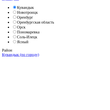
Кувандык
Новотроицк
Оренбург
Оренбургская область
Орск
Пономаревка
Соль-Илецк
Ясный
Район
Кувандык (по городу)