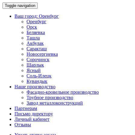
Toggle navigation
Ваш город:
Оренбург
Оренбург
Орск
Беляевка
Ташла
Акбулак
Саракташ
Новосергиевка
Сорочинск
Шарлык
Ясный
Соль-Илецк
Кувандык
Наше производство
Фасадно-кровельное производство
Трубное производство
Завод металлоконструкций
Партнерам
Письмо директору
Личный кабинет
Отзывы
Узнать статус заказа