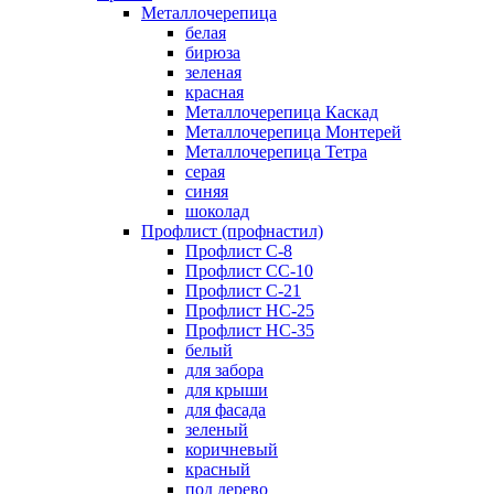
Металлочерепица
белая
бирюза
зеленая
красная
Металлочерепица Каскад
Металлочерепица Монтерей
Металлочерепица Тетра
серая
синяя
шоколад
Профлист (профнастил)
Профлист С-8
Профлист СС-10
Профлист C-21
Профлист НС-25
Профлист НС-35
белый
для забора
для крыши
для фасада
зеленый
коричневый
красный
под дерево