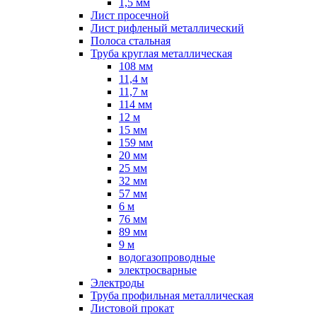
1,5 мм
Лист просечной
Лист рифленый металлический
Полоса стальная
Труба круглая металлическая
108 мм
11,4 м
11,7 м
114 мм
12 м
15 мм
159 мм
20 мм
25 мм
32 мм
57 мм
6 м
76 мм
89 мм
9 м
водогазопроводные
электросварные
Электроды
Труба профильная металлическая
Листовой прокат