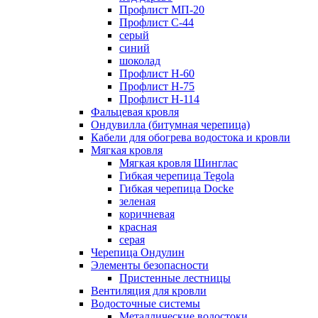
Профлист МП-20
Профлист С-44
серый
синий
шоколад
Профлист Н-60
Профлист Н-75
Профлист H-114
Фальцевая кровля
Ондувилла (битумная черепица)
Кабели для обогрева водостока и кровли
Мягкая кровля
Мягкая кровля Шинглас
Гибкая черепица Tegola
Гибкая черепица Docke
зеленая
коричневая
красная
серая
Черепица Ондулин
Элементы безопасности
Пристенные лестницы
Вентиляция для кровли
Водосточные системы
Металлические водостоки