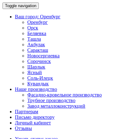
Toggle navigation
Ваш город:
Оренбург
Оренбург
Орск
Беляевка
Ташла
Акбулак
Саракташ
Новосергиевка
Сорочинск
Шарлык
Ясный
Соль-Илецк
Кувандык
Наше производство
Фасадно-кровельное производство
Трубное производство
Завод металлоконструкций
Партнерам
Письмо директору
Личный кабинет
Отзывы
Узнать статус заказа