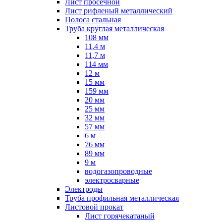
Лист просечной
Лист рифленый металлический
Полоса стальная
Труба круглая металлическая
108 мм
11,4 м
11,7 м
114 мм
12 м
15 мм
159 мм
20 мм
25 мм
32 мм
57 мм
6 м
76 мм
89 мм
9 м
водогазопроводные
электросварные
Электроды
Труба профильная металлическая
Листовой прокат
Лист горячекатаный