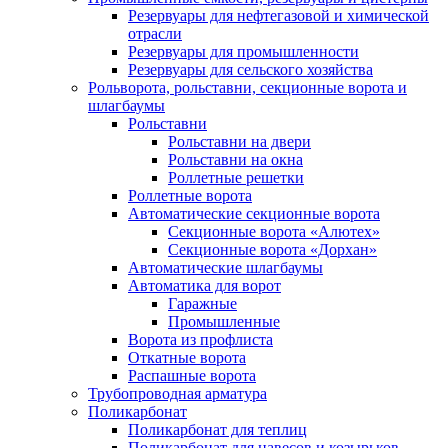
Резервуары для нефтегазовой и химической
отрасли
Резервуары для промышленности
Резервуары для сельского хозяйства
Рольворота, рольставни, секционные ворота и
шлагбаумы
Рольставни
Рольставни на двери
Рольставни на окна
Роллетные решетки
Роллетные ворота
Автоматические секционные ворота
Секционные ворота «Алютех»
Секционные ворота «Дорхан»
Автоматические шлагбаумы
Автоматика для ворот
Гаражные
Промышленные
Ворота из профлиста
Откатные ворота
Распашные ворота
Трубопроводная арматура
Поликарбонат
Поликарбонат для теплиц
Поликарбонат для навесов и козырьков