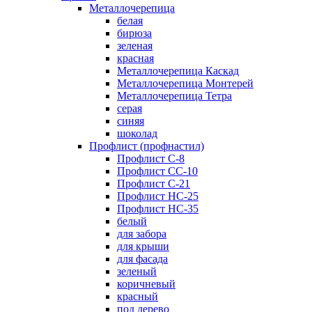
Металлочерепица
белая
бирюза
зеленая
красная
Металлочерепица Каскад
Металлочерепица Монтерей
Металлочерепица Тетра
серая
синяя
шоколад
Профлист (профнастил)
Профлист С-8
Профлист СС-10
Профлист C-21
Профлист НС-25
Профлист НС-35
белый
для забора
для крыши
для фасада
зеленый
коричневый
красный
под дерево