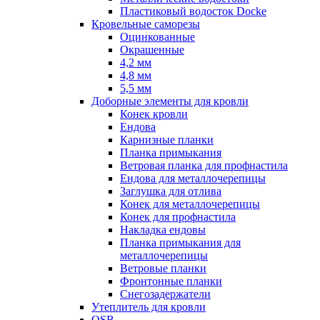
Пластиковый водосток Docke
Кровельные саморезы
Оцинкованные
Окрашенные
4,2 мм
4,8 мм
5,5 мм
Доборные элементы для кровли
Конек кровли
Ендова
Карнизные планки
Планка примыкания
Ветровая планка для профнастила
Ендова для металлочерепицы
Заглушка для отлива
Конек для металлочерепицы
Конек для профнастила
Накладка ендовы
Планка примыкания для
металлочерепицы
Ветровые планки
Фронтонные планки
Снегозадержатели
Утеплитель для кровли
OSB