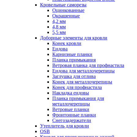
Кровельные саморезы
Оцинкованные
Окрашенные
4,2 мм
4,8 мм
5,5 мм
Доборные элементы для кровли
Конек кровли
Ендова
Карнизные планки
Планка примыкания
Ветровая планка для профнастила
Ендова для металлочерепицы
Заглушка для отлива
Конек для металлочерепицы
Конек для профнастила
Накладка ендовы
Планка примыкания для
металлочерепицы
Ветровые планки
Фронтонные планки
Снегозадержатели
Утеплитель для кровли
OSB
Кровля для промышленных зданий