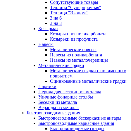
Сопутствующие товары
Теплица "Суперпрочная"
Теплица "Эконом"
3 на 6
3 на 8
Козырьки
Козырьки из поликарбоната
Козырьки из профлиста
Навесы
Металлические навесы
Навесы из поликарбоната
Навесы из металлочерепицы
Металлические грядки
Металлические грядки с полимерным
покрытием
Оцинкованные металлические грядки
Парники
Перила для лестниц из металла
Уличные фонарные столбы
Беседки из металла
Веранды из металла
Быстровозводимые здания
Быстровозводимые бескаркасные ангары
Быстровозводимые каркасные здания
Быстровозводимые склады