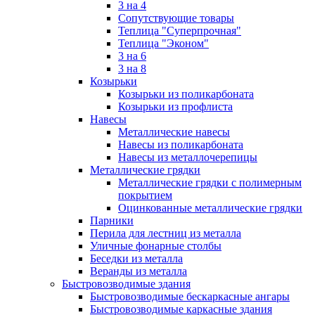
3 на 4
Сопутствующие товары
Теплица "Суперпрочная"
Теплица "Эконом"
3 на 6
3 на 8
Козырьки
Козырьки из поликарбоната
Козырьки из профлиста
Навесы
Металлические навесы
Навесы из поликарбоната
Навесы из металлочерепицы
Металлические грядки
Металлические грядки с полимерным
покрытием
Оцинкованные металлические грядки
Парники
Перила для лестниц из металла
Уличные фонарные столбы
Беседки из металла
Веранды из металла
Быстровозводимые здания
Быстровозводимые бескаркасные ангары
Быстровозводимые каркасные здания