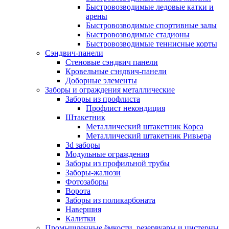
Быстровозводимые ледовые катки и
арены
Быстровозводимые спортивные залы
Быстровозводимые стадионы
Быстровозводимые теннисные корты
Сэндвич-панели
Стеновые сэндвич панели
Кровельные сэндвич-панели
Доборные элементы
Заборы и ограждения металлические
Заборы из профлиста
Профлист некондиция
Штакетник
Металлический штакетник Корса
Металлический штакетник Ривьера
3d заборы
Модульные ограждения
Заборы из профильной трубы
Заборы-жалюзи
Фотозаборы
Ворота
Заборы из поликарбоната
Навершия
Калитки
Промышленные ёмкости, резервуары и цистерны