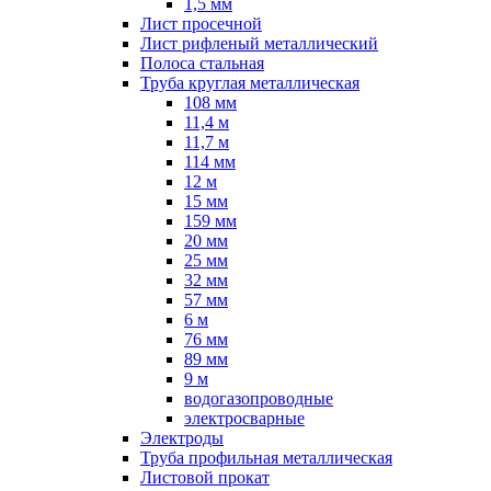
1,5 мм
Лист просечной
Лист рифленый металлический
Полоса стальная
Труба круглая металлическая
108 мм
11,4 м
11,7 м
114 мм
12 м
15 мм
159 мм
20 мм
25 мм
32 мм
57 мм
6 м
76 мм
89 мм
9 м
водогазопроводные
электросварные
Электроды
Труба профильная металлическая
Листовой прокат