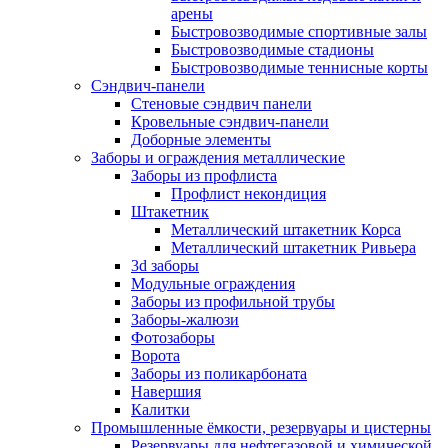
арены
Быстровозводимые спортивные залы
Быстровозводимые стадионы
Быстровозводимые теннисные корты
Сэндвич-панели
Стеновые сэндвич панели
Кровельные сэндвич-панели
Доборные элементы
Заборы и ограждения металлические
Заборы из профлиста
Профлист некондиция
Штакетник
Металлический штакетник Корса
Металлический штакетник Ривьера
3d заборы
Модульные ограждения
Заборы из профильной трубы
Заборы-жалюзи
Фотозаборы
Ворота
Заборы из поликарбоната
Навершия
Калитки
Промышленные ёмкости, резервуары и цистерны
Резервуары для нефтегазовой и химической