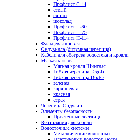
Профлист С-44
серый
синий
шоколад
Профлист Н-60
Профлист Н-75
Профлист H-114
Фальцевая кровля
Ондувилла (битумная черепица)
Кабели для обогрева водостока и кровли
Мягкая кровля
Мягкая кровля Шинглас
Гибкая черепица Tegola
Гибкая черепица Docke
зеленая
коричневая
красная
серая
Черепица Ондулин
Элементы безопасности
Пристенные лестницы
Вентиляция для кровли
Водосточные системы
Металлические водостоки
Пластиковый водосток Docke