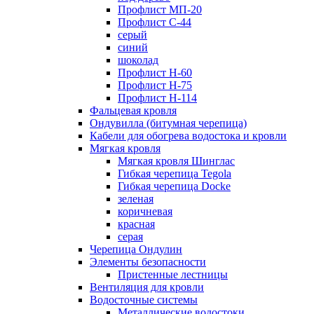
Профлист МП-20
Профлист С-44
серый
синий
шоколад
Профлист Н-60
Профлист Н-75
Профлист H-114
Фальцевая кровля
Ондувилла (битумная черепица)
Кабели для обогрева водостока и кровли
Мягкая кровля
Мягкая кровля Шинглас
Гибкая черепица Tegola
Гибкая черепица Docke
зеленая
коричневая
красная
серая
Черепица Ондулин
Элементы безопасности
Пристенные лестницы
Вентиляция для кровли
Водосточные системы
Металлические водостоки