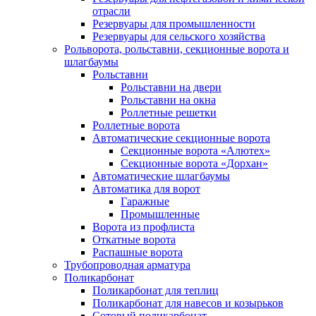
отрасли
Резервуары для промышленности
Резервуары для сельского хозяйства
Рольворота, рольставни, секционные ворота и
шлагбаумы
Рольставни
Рольставни на двери
Рольставни на окна
Роллетные решетки
Роллетные ворота
Автоматические секционные ворота
Секционные ворота «Алютех»
Секционные ворота «Дорхан»
Автоматические шлагбаумы
Автоматика для ворот
Гаражные
Промышленные
Ворота из профлиста
Откатные ворота
Распашные ворота
Трубопроводная арматура
Поликарбонат
Поликарбонат для теплиц
Поликарбонат для навесов и козырьков
Сотовый поликарбонат