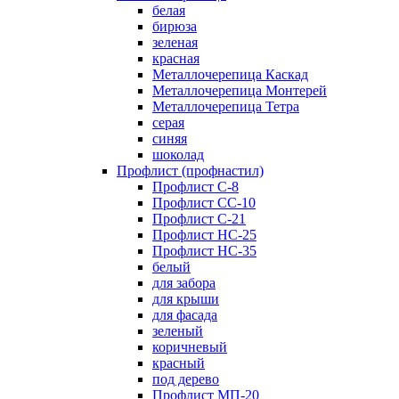
белая
бирюза
зеленая
красная
Металлочерепица Каскад
Металлочерепица Монтерей
Металлочерепица Тетра
серая
синяя
шоколад
Профлист (профнастил)
Профлист С-8
Профлист СС-10
Профлист C-21
Профлист НС-25
Профлист НС-35
белый
для забора
для крыши
для фасада
зеленый
коричневый
красный
под дерево
Профлист МП-20