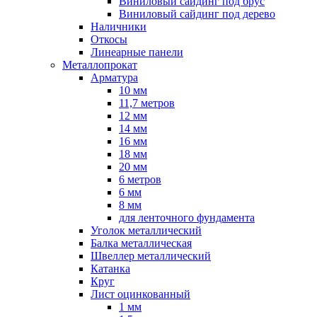
Виниловый сайдинг под брус
Виниловый сайдинг под дерево
Наличники
Откосы
Линеарные панели
Металлопрокат
Арматура
10 мм
11,7 метров
12 мм
14 мм
16 мм
18 мм
20 мм
6 метров
6 мм
8 мм
для ленточного фундамента
Уголок металлический
Балка металлическая
Швеллер металлический
Катанка
Круг
Лист оцинкованный
1 мм