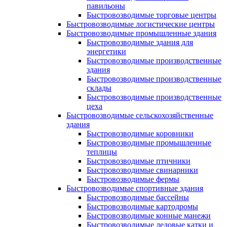
павильоны
Быстровозводимые торговые центры
Быстровозводимые логистические центры
Быстровозводимые промышленные здания
Быстровозводимые здания для
энергетики
Быстровозводимые производственные
здания
Быстровозводимые производственные
склады
Быстровозводимые производственные
цеха
Быстровозводимые сельскохозяйственные
здания
Быстровозводимые коровники
Быстровозводимые промышленные
теплицы
Быстровозводимые птичники
Быстровозводимые свинарники
Быстровозводимые фермы
Быстровозводимые спортивные здания
Быстровозводимые бассейны
Быстровозводимые картодромы
Быстровозводимые конные манежи
Быстровозводимые ледовые катки и