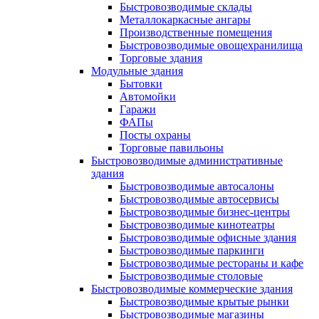
Быстровозводимые склады
Металлокаркасные ангары
Производственные помещения
Быстровозводимые овощехранилища
Торговые здания
Модульные здания
Бытовки
Автомойки
Гаражи
ФАПы
Посты охраны
Торговые павильоны
Быстровозводимые административные
здания
Быстровозводимые автосалоны
Быстровозводимые автосервисы
Быстровозводимые бизнес-центры
Быстровозводимые кинотеатры
Быстровозводимые офисные здания
Быстровозводимые паркинги
Быстровозводимые рестораны и кафе
Быстровозводимые столовые
Быстровозводимые коммерческие здания
Быстровозводимые крытые рынки
Быстровозводимые магазины