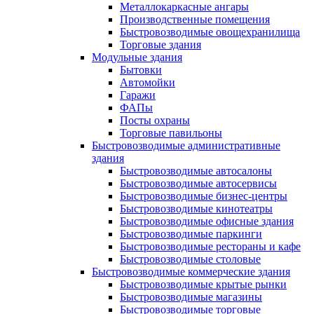
Металлокаркасные ангары
Производственные помещения
Быстровозводимые овощехранилища
Торговые здания
Модульные здания
Бытовки
Автомойки
Гаражи
ФАПы
Посты охраны
Торговые павильоны
Быстровозводимые административные
здания
Быстровозводимые автосалоны
Быстровозводимые автосервисы
Быстровозводимые бизнес-центры
Быстровозводимые кинотеатры
Быстровозводимые офисные здания
Быстровозводимые паркинги
Быстровозводимые рестораны и кафе
Быстровозводимые столовые
Быстровозводимые коммерческие здания
Быстровозводимые крытые рынки
Быстровозводимые магазины
Быстровозводимые торговые