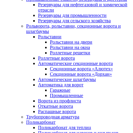
Резервуары для нефтегазовой и химической
отрасли
Резервуары для промышленности
Резервуары для сельского хозяйства
Рольворота, рольставни, секционные ворота и
шлагбаумы
Рольставни
Рольставни на двери
Рольставни на окна
Роллетные решетки
Роллетные ворота
Автоматические секционные ворота
Секционные ворота «Алютех»
Секционные ворота «Дорхан»
Автоматические шлагбаумы
Автоматика для ворот
Гаражные
Промышленные
Ворота из профлиста
Откатные ворота
Распашные ворота
Трубопроводная арматура
Поликарбонат
Поликарбонат для теплиц
Поликарбонат для навесов и козырьков