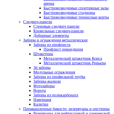
арены
Быстровозводимые спортивные залы
Быстровозводимые стадионы
Быстровозводимые теннисные корты
Сэндвич-панели
Стеновые сэндвич панели
Кровельные сэндвич-панели
Доборные элементы
Заборы и ограждения металлические
Заборы из профлиста
Профлист некондиция
Штакетник
Металлический штакетник Корса
Металлический штакетник Ривьера
3d заборы
Модульные ограждения
Заборы из профильной трубы
Заборы-жалюзи
Фотозаборы
Ворота
Заборы из поликарбоната
Навершия
Калитки
Промышленные ёмкости, резервуары и цистерны
Резервуары для нефтегазовой и химической