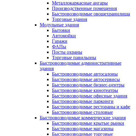
Металлокаркасные ангары
Производственные помещения
Быстровозводимые овощехранилища
Торговые здания
Модульные здания
Бытовки
Автомойки
Гаражи
ФАПы
Посты охраны
Торговые павильоны
Быстровозводимые административные
здания
Быстровозводимые автосалоны
Быстровозводимые автосервисы
Быстровозводимые бизнес-центры
Быстровозводимые кинотеатры
Быстровозводимые офисные здания
Быстровозводимые паркинги
Быстровозводимые рестораны и кафе
Быстровозводимые столовые
Быстровозводимые коммерческие здания
Быстровозводимые крытые рынки
Быстровозводимые магазины
Быстровозводимые торговые