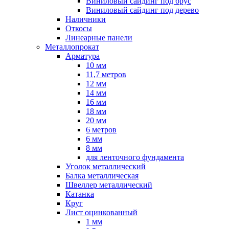
Виниловый сайдинг под брус
Виниловый сайдинг под дерево
Наличники
Откосы
Линеарные панели
Металлопрокат
Арматура
10 мм
11,7 метров
12 мм
14 мм
16 мм
18 мм
20 мм
6 метров
6 мм
8 мм
для ленточного фундамента
Уголок металлический
Балка металлическая
Швеллер металлический
Катанка
Круг
Лист оцинкованный
1 мм