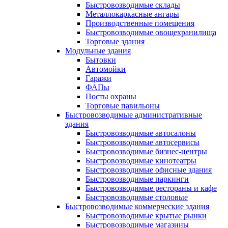
Быстровозводимые склады
Металлокаркасные ангары
Производственные помещения
Быстровозводимые овощехранилища
Торговые здания
Модульные здания
Бытовки
Автомойки
Гаражи
ФАПы
Посты охраны
Торговые павильоны
Быстровозводимые административные
здания
Быстровозводимые автосалоны
Быстровозводимые автосервисы
Быстровозводимые бизнес-центры
Быстровозводимые кинотеатры
Быстровозводимые офисные здания
Быстровозводимые паркинги
Быстровозводимые рестораны и кафе
Быстровозводимые столовые
Быстровозводимые коммерческие здания
Быстровозводимые крытые рынки
Быстровозводимые магазины