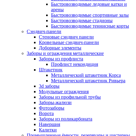
Быстровозводимые ледовые катки и
арены
Быстровозводимые спортивные залы
Быстровозводимые стадионы
Быстровозводимые теннисные корты
Сэндвич-панели
Стеновые сэндвич панели
Кровельные сэндвич-панели
Доборные элементы
Заборы и ограждения металлические
Заборы из профлиста
Профлист некондиция
Штакетник
Металлический штакетник Корса
Металлический штакетник Ривьера
3d заборы
Модульные ограждения
Заборы из профильной трубы
Заборы-жалюзи
Фотозаборы
Ворота
Заборы из поликарбоната
Навершия
Калитки
Промышленные ёмкости, резервуары и цистерны