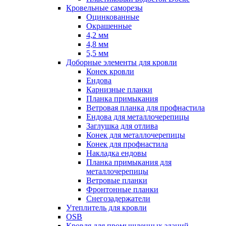
Кровельные саморезы
Оцинкованные
Окрашенные
4,2 мм
4,8 мм
5,5 мм
Доборные элементы для кровли
Конек кровли
Ендова
Карнизные планки
Планка примыкания
Ветровая планка для профнастила
Ендова для металлочерепицы
Заглушка для отлива
Конек для металлочерепицы
Конек для профнастила
Накладка ендовы
Планка примыкания для
металлочерепицы
Ветровые планки
Фронтонные планки
Снегозадержатели
Утеплитель для кровли
OSB
Кровля для промышленных зданий