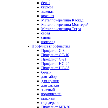
белая
бирюза
зеленая
красная
Металлочерепица Каскад
Металлочерепица Монтерей
Металлочерепица Тетра
серая
синяя
шоколад
Профлист (профнастил)
Профлист С-8
Профлист СС-10
Профлист C-21
Профлист НС-25
Профлист НС-35
белый
для забора
для крыши
для фасада
зеленый
коричневый
красный
под дерево
Профлист МП-20