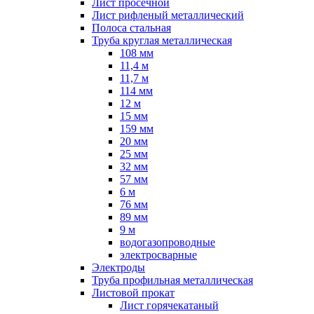
Лист просечной
Лист рифленый металлический
Полоса стальная
Труба круглая металлическая
108 мм
11,4 м
11,7 м
114 мм
12 м
15 мм
159 мм
20 мм
25 мм
32 мм
57 мм
6 м
76 мм
89 мм
9 м
водогазопроводные
электросварные
Электроды
Труба профильная металлическая
Листовой прокат
Лист горячекатаный