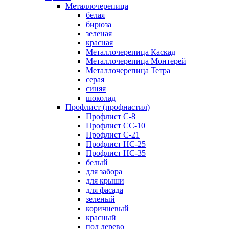
Металлочерепица
белая
бирюза
зеленая
красная
Металлочерепица Каскад
Металлочерепица Монтерей
Металлочерепица Тетра
серая
синяя
шоколад
Профлист (профнастил)
Профлист С-8
Профлист СС-10
Профлист C-21
Профлист НС-25
Профлист НС-35
белый
для забора
для крыши
для фасада
зеленый
коричневый
красный
под дерево