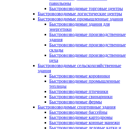
павильоны
Быстровозводимые торговые центры
Быстровозводимые логистические центры
Быстровозводимые промышленные здания
Быстровозводимые здания для
энергетики
Быстровозводимые производственные
здания
Быстровозводимые производственные
склады
Быстровозводимые производственные
цеха
Быстровозводимые сельскохозяйственные
здания
Быстровозводимые коровники
Быстровозводимые промышленные
теплицы
Быстровозводимые птичники
Быстровозводимые свинарники
Быстровозводимые фермы
Быстровозводимые спортивные здания
Быстровозводимые бассейны
Быстровозводимые картодромы
Быстровозводимые конные манежи
Быстровозводимые ледовые катки и