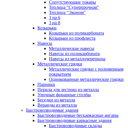
Сопутствующие товары
Теплица "Суперпрочная"
Теплица "Эконом"
3 на 6
3 на 8
Козырьки
Козырьки из поликарбоната
Козырьки из профлиста
Навесы
Металлические навесы
Навесы из поликарбоната
Навесы из металлочерепицы
Металлические грядки
Металлические грядки с полимерным
покрытием
Оцинкованные металлические грядки
Парники
Перила для лестниц из металла
Уличные фонарные столбы
Беседки из металла
Веранды из металла
Быстровозводимые здания
Быстровозводимые бескаркасные ангары
Быстровозводимые каркасные здания
Быстровозводимые склады