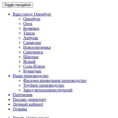
Toggle navigation
Ваш город:
Оренбург
Оренбург
Орск
Беляевка
Ташла
Акбулак
Саракташ
Новосергиевка
Сорочинск
Шарлык
Ясный
Соль-Илецк
Кувандык
Наше производство
Фасадно-кровельное производство
Трубное производство
Завод металлоконструкций
Партнерам
Письмо директору
Личный кабинет
Отзывы
Узнать статус заказа