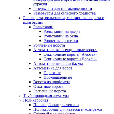
отрасли
Резервуары для промышленности
Резервуары для сельского хозяйства
Рольворота, рольставни, секционные ворота и
шлагбаумы
Рольставни
Рольставни на двери
Рольставни на окна
Роллетные решетки
Роллетные ворота
Автоматические секционные ворота
Секционные ворота «Алютех»
Секционные ворота «Дорхан»
Автоматические шлагбаумы
Автоматика для ворот
Гаражные
Промышленные
Ворота из профлиста
Откатные ворота
Распашные ворота
Трубопроводная арматура
Поликарбонат
Поликарбонат для теплиц
Поликарбонат для навесов и козырьков
Сотовый поликарбонат