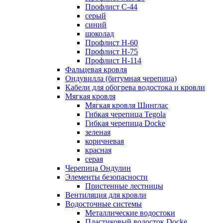
Профлист С-44
серый
синий
шоколад
Профлист Н-60
Профлист Н-75
Профлист H-114
Фальцевая кровля
Ондувилла (битумная черепица)
Кабели для обогрева водостока и кровли
Мягкая кровля
Мягкая кровля Шинглас
Гибкая черепица Tegola
Гибкая черепица Docke
зеленая
коричневая
красная
серая
Черепица Ондулин
Элементы безопасности
Пристенные лестницы
Вентиляция для кровли
Водосточные системы
Металлические водостоки
Пластиковый водосток Docke