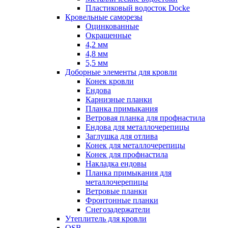
Пластиковый водосток Docke
Кровельные саморезы
Оцинкованные
Окрашенные
4,2 мм
4,8 мм
5,5 мм
Доборные элементы для кровли
Конек кровли
Ендова
Карнизные планки
Планка примыкания
Ветровая планка для профнастила
Ендова для металлочерепицы
Заглушка для отлива
Конек для металлочерепицы
Конек для профнастила
Накладка ендовы
Планка примыкания для
металлочерепицы
Ветровые планки
Фронтонные планки
Снегозадержатели
Утеплитель для кровли
OSB