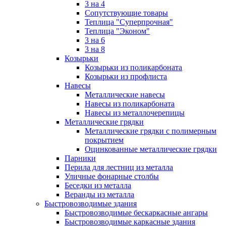
3 на 4
Сопутствующие товары
Теплица "Суперпрочная"
Теплица "Эконом"
3 на 6
3 на 8
Козырьки
Козырьки из поликарбоната
Козырьки из профлиста
Навесы
Металлические навесы
Навесы из поликарбоната
Навесы из металлочерепицы
Металлические грядки
Металлические грядки с полимерным
покрытием
Оцинкованные металлические грядки
Парники
Перила для лестниц из металла
Уличные фонарные столбы
Беседки из металла
Веранды из металла
Быстровозводимые здания
Быстровозводимые бескаркасные ангары
Быстровозводимые каркасные здания