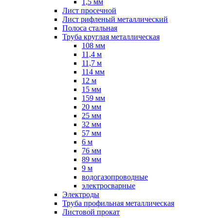
1,5 мм
Лист просечной
Лист рифленый металлический
Полоса стальная
Труба круглая металлическая
108 мм
11,4 м
11,7 м
114 мм
12 м
15 мм
159 мм
20 мм
25 мм
32 мм
57 мм
6 м
76 мм
89 мм
9 м
водогазопроводные
электросварные
Электроды
Труба профильная металлическая
Листовой прокат