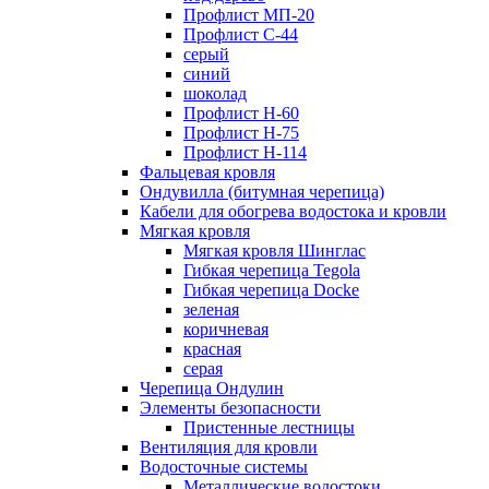
Профлист МП-20
Профлист С-44
серый
синий
шоколад
Профлист Н-60
Профлист Н-75
Профлист H-114
Фальцевая кровля
Ондувилла (битумная черепица)
Кабели для обогрева водостока и кровли
Мягкая кровля
Мягкая кровля Шинглас
Гибкая черепица Tegola
Гибкая черепица Docke
зеленая
коричневая
красная
серая
Черепица Ондулин
Элементы безопасности
Пристенные лестницы
Вентиляция для кровли
Водосточные системы
Металлические водостоки