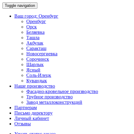
Toggle navigation
Ваш город:
Оренбург
Оренбург
Орск
Беляевка
Ташла
Акбулак
Саракташ
Новосергиевка
Сорочинск
Шарлык
Ясный
Соль-Илецк
Кувандык
Наше производство
Фасадно-кровельное производство
Трубное производство
Завод металлоконструкций
Партнерам
Письмо директору
Личный кабинет
Отзывы
Узнать статус заказа