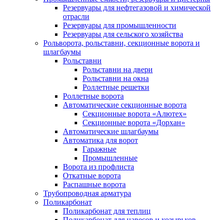
Резервуары для нефтегазовой и химической
отрасли
Резервуары для промышленности
Резервуары для сельского хозяйства
Рольворота, рольставни, секционные ворота и
шлагбаумы
Рольставни
Рольставни на двери
Рольставни на окна
Роллетные решетки
Роллетные ворота
Автоматические секционные ворота
Секционные ворота «Алютех»
Секционные ворота «Дорхан»
Автоматические шлагбаумы
Автоматика для ворот
Гаражные
Промышленные
Ворота из профлиста
Откатные ворота
Распашные ворота
Трубопроводная арматура
Поликарбонат
Поликарбонат для теплиц
Поликарбонат для навесов и козырьков