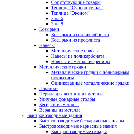
Сопутствующие товары
Теплица "Суперпрочная"
Теплица "Эконом"
3 на 6
3 на 8
Козырьки
Козырьки из поликарбоната
Козырьки из профлиста
Навесы
Металлические навесы
Навесы из поликарбоната
Навесы из металлочерепицы
Металлические грядки
Металлические грядки с полимерным
покрытием
Оцинкованные металлические грядки
Парники
Перила для лестниц из металла
Уличные фонарные столбы
Беседки из металла
Веранды из металла
Быстровозводимые здания
Быстровозводимые бескаркасные ангары
Быстровозводимые каркасные здания
Быстровозводимые склады