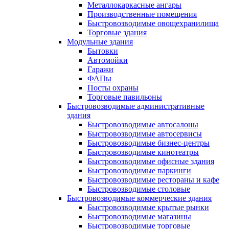
Металлокаркасные ангары
Производственные помещения
Быстровозводимые овощехранилища
Торговые здания
Модульные здания
Бытовки
Автомойки
Гаражи
ФАПы
Посты охраны
Торговые павильоны
Быстровозводимые административные
здания
Быстровозводимые автосалоны
Быстровозводимые автосервисы
Быстровозводимые бизнес-центры
Быстровозводимые кинотеатры
Быстровозводимые офисные здания
Быстровозводимые паркинги
Быстровозводимые рестораны и кафе
Быстровозводимые столовые
Быстровозводимые коммерческие здания
Быстровозводимые крытые рынки
Быстровозводимые магазины
Быстровозводимые торговые