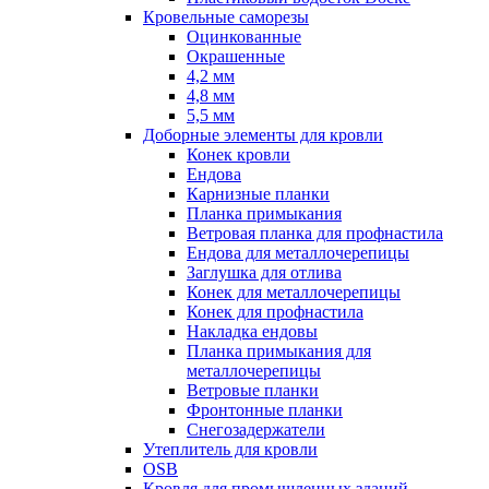
Кровельные саморезы
Оцинкованные
Окрашенные
4,2 мм
4,8 мм
5,5 мм
Доборные элементы для кровли
Конек кровли
Ендова
Карнизные планки
Планка примыкания
Ветровая планка для профнастила
Ендова для металлочерепицы
Заглушка для отлива
Конек для металлочерепицы
Конек для профнастила
Накладка ендовы
Планка примыкания для
металлочерепицы
Ветровые планки
Фронтонные планки
Снегозадержатели
Утеплитель для кровли
OSB
Кровля для промышленных зданий