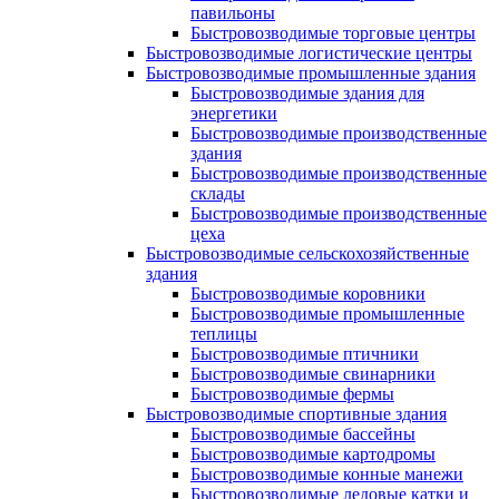
павильоны
Быстровозводимые торговые центры
Быстровозводимые логистические центры
Быстровозводимые промышленные здания
Быстровозводимые здания для
энергетики
Быстровозводимые производственные
здания
Быстровозводимые производственные
склады
Быстровозводимые производственные
цеха
Быстровозводимые сельскохозяйственные
здания
Быстровозводимые коровники
Быстровозводимые промышленные
теплицы
Быстровозводимые птичники
Быстровозводимые свинарники
Быстровозводимые фермы
Быстровозводимые спортивные здания
Быстровозводимые бассейны
Быстровозводимые картодромы
Быстровозводимые конные манежи
Быстровозводимые ледовые катки и