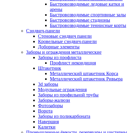
Быстровозводимые ледовые катки и
арены
Быстровозводимые спортивные залы
Быстровозводимые стадионы
Быстровозводимые теннисные корты
Сэндвич-панели
Стеновые сэндвич панели
Кровельные сэндвич-панели
Доборные элементы
Заборы и ограждения металлические
Заборы из профлиста
Профлист некондиция
Штакетник
Металлический штакетник Корса
Металлический штакетник Ривьера
3d заборы
Модульные ограждения
Заборы из профильной трубы
Заборы-жалюзи
Фотозаборы
Ворота
Заборы из поликарбоната
Навершия
Калитки
Промышленные ёмкости, резервуары и цистерны