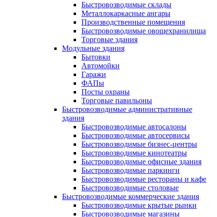
Быстровозводимые склады
Металлокаркасные ангары
Производственные помещения
Быстровозводимые овощехранилища
Торговые здания
Модульные здания
Бытовки
Автомойки
Гаражи
ФАПы
Посты охраны
Торговые павильоны
Быстровозводимые административные
здания
Быстровозводимые автосалоны
Быстровозводимые автосервисы
Быстровозводимые бизнес-центры
Быстровозводимые кинотеатры
Быстровозводимые офисные здания
Быстровозводимые паркинги
Быстровозводимые рестораны и кафе
Быстровозводимые столовые
Быстровозводимые коммерческие здания
Быстровозводимые крытые рынки
Быстровозводимые магазины