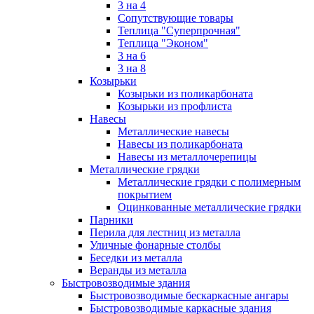
3 на 4
Сопутствующие товары
Теплица "Суперпрочная"
Теплица "Эконом"
3 на 6
3 на 8
Козырьки
Козырьки из поликарбоната
Козырьки из профлиста
Навесы
Металлические навесы
Навесы из поликарбоната
Навесы из металлочерепицы
Металлические грядки
Металлические грядки с полимерным
покрытием
Оцинкованные металлические грядки
Парники
Перила для лестниц из металла
Уличные фонарные столбы
Беседки из металла
Веранды из металла
Быстровозводимые здания
Быстровозводимые бескаркасные ангары
Быстровозводимые каркасные здания