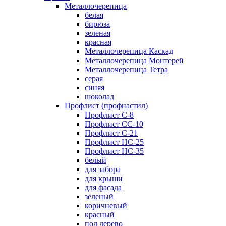
Металлочерепица
белая
бирюза
зеленая
красная
Металлочерепица Каскад
Металлочерепица Монтерей
Металлочерепица Тетра
серая
синяя
шоколад
Профлист (профнастил)
Профлист С-8
Профлист СС-10
Профлист C-21
Профлист НС-25
Профлист НС-35
белый
для забора
для крыши
для фасада
зеленый
коричневый
красный
под дерево