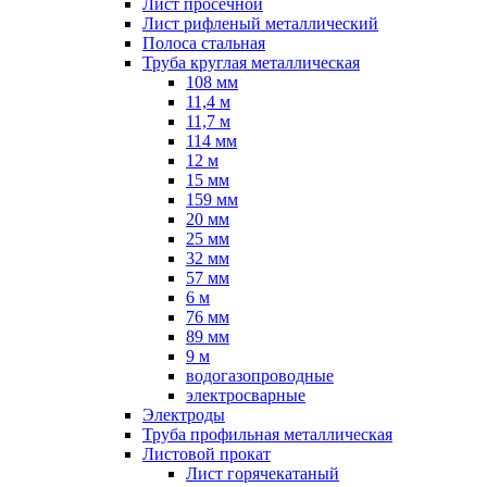
Лист просечной
Лист рифленый металлический
Полоса стальная
Труба круглая металлическая
108 мм
11,4 м
11,7 м
114 мм
12 м
15 мм
159 мм
20 мм
25 мм
32 мм
57 мм
6 м
76 мм
89 мм
9 м
водогазопроводные
электросварные
Электроды
Труба профильная металлическая
Листовой прокат
Лист горячекатаный