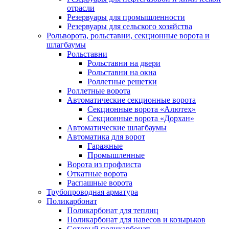
отрасли
Резервуары для промышленности
Резервуары для сельского хозяйства
Рольворота, рольставни, секционные ворота и
шлагбаумы
Рольставни
Рольставни на двери
Рольставни на окна
Роллетные решетки
Роллетные ворота
Автоматические секционные ворота
Секционные ворота «Алютех»
Секционные ворота «Дорхан»
Автоматические шлагбаумы
Автоматика для ворот
Гаражные
Промышленные
Ворота из профлиста
Откатные ворота
Распашные ворота
Трубопроводная арматура
Поликарбонат
Поликарбонат для теплиц
Поликарбонат для навесов и козырьков
Сотовый поликарбонат