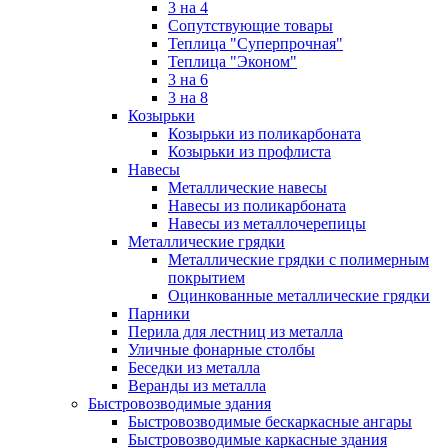
3 на 4
Сопутствующие товары
Теплица "Суперпрочная"
Теплица "Эконом"
3 на 6
3 на 8
Козырьки
Козырьки из поликарбоната
Козырьки из профлиста
Навесы
Металлические навесы
Навесы из поликарбоната
Навесы из металлочерепицы
Металлические грядки
Металлические грядки с полимерным
покрытием
Оцинкованные металлические грядки
Парники
Перила для лестниц из металла
Уличные фонарные столбы
Беседки из металла
Веранды из металла
Быстровозводимые здания
Быстровозводимые бескаркасные ангары
Быстровозводимые каркасные здания