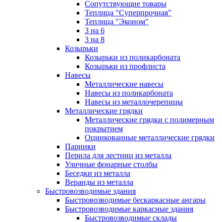
Сопутствующие товары
Теплица "Суперпрочная"
Теплица "Эконом"
3 на 6
3 на 8
Козырьки
Козырьки из поликарбоната
Козырьки из профлиста
Навесы
Металлические навесы
Навесы из поликарбоната
Навесы из металлочерепицы
Металлические грядки
Металлические грядки с полимерным
покрытием
Оцинкованные металлические грядки
Парники
Перила для лестниц из металла
Уличные фонарные столбы
Беседки из металла
Веранды из металла
Быстровозводимые здания
Быстровозводимые бескаркасные ангары
Быстровозводимые каркасные здания
Быстровозводимые склады