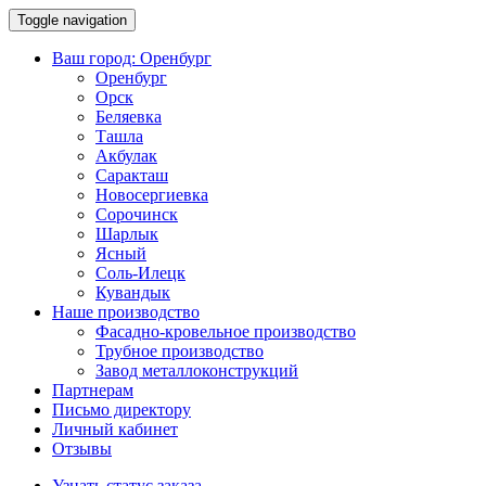
Toggle navigation
Ваш город:
Оренбург
Оренбург
Орск
Беляевка
Ташла
Акбулак
Саракташ
Новосергиевка
Сорочинск
Шарлык
Ясный
Соль-Илецк
Кувандык
Наше производство
Фасадно-кровельное производство
Трубное производство
Завод металлоконструкций
Партнерам
Письмо директору
Личный кабинет
Отзывы
Узнать статус заказа