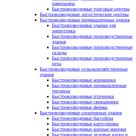
павильоны
Быстровозводимые торговые центры
Быстровозводимые логистические центры
Быстровозводимые промышленные здания
Быстровозводимые здания для
энергетики
Быстровозводимые производственные
здания
Быстровозводимые производственные
склады
Быстровозводимые производственные
цеха
Быстровозводимые сельскохозяйственные
здания
Быстровозводимые коровники
Быстровозводимые промышленные
теплицы
Быстровозводимые птичники
Быстровозводимые свинарники
Быстровозводимые фермы
Быстровозводимые спортивные здания
Быстровозводимые бассейны
Быстровозводимые картодромы
Быстровозводимые конные манежи
Быстровозводимые ледовые катки и