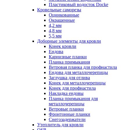
Пластиковый водосток Docke
Кровельные саморезы
Оцинкованные
Окрашенные
4,2 мм
4,8 мм
5,5 мм
Доборные элементы для кровли
Конек кровли
Ендова
Карнизные планки
Планка примыкания
Ветровая планка для профнастила
Ендова для металлочерепицы
Заглушка для отлива
Конек для металлочерепицы
Конек для профнастила
Накладка ендовы
Планка примыкания для
металлочерепицы
Ветровые планки
Фронтонные планки
Снегозадержатели
Утеплитель для кровли
OSB