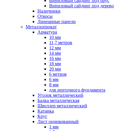
Виниловый сайдинг под брус
Виниловый сайдинг под дерево
Наличники
Откосы
Линеарные панели
Металлопрокат
Арматура
10 мм
11,7 метров
12 мм
14 мм
16 мм
18 мм
20 мм
6 метров
6 мм
8 мм
для ленточного фундамента
Уголок металлический
Балка металлическая
Швеллер металлический
Катанка
Круг
Лист оцинкованный
1 мм