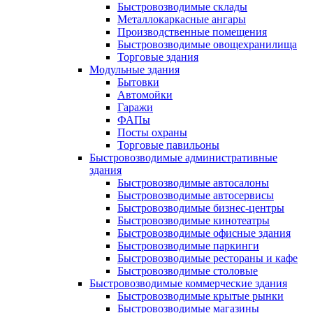
Быстровозводимые склады
Металлокаркасные ангары
Производственные помещения
Быстровозводимые овощехранилища
Торговые здания
Модульные здания
Бытовки
Автомойки
Гаражи
ФАПы
Посты охраны
Торговые павильоны
Быстровозводимые административные
здания
Быстровозводимые автосалоны
Быстровозводимые автосервисы
Быстровозводимые бизнес-центры
Быстровозводимые кинотеатры
Быстровозводимые офисные здания
Быстровозводимые паркинги
Быстровозводимые рестораны и кафе
Быстровозводимые столовые
Быстровозводимые коммерческие здания
Быстровозводимые крытые рынки
Быстровозводимые магазины