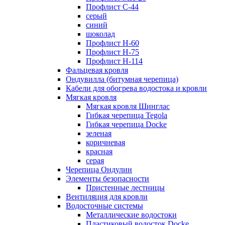
Профлист С-44
серый
синий
шоколад
Профлист Н-60
Профлист Н-75
Профлист H-114
Фальцевая кровля
Ондувилла (битумная черепица)
Кабели для обогрева водостока и кровли
Мягкая кровля
Мягкая кровля Шинглас
Гибкая черепица Tegola
Гибкая черепица Docke
зеленая
коричневая
красная
серая
Черепица Ондулин
Элементы безопасности
Пристенные лестницы
Вентиляция для кровли
Водосточные системы
Металлические водостоки
Пластиковый водосток Docke