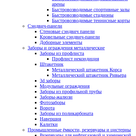
арены
Быстровозводимые спортивные залы
Быстровозводимые стадионы
Быстровозводимые теннисные корты
Сэндвич-панели
Стеновые сэндвич панели
Кровельные сэндвич-панели
Доборные элементы
Заборы и ограждения металлические
Заборы из профлиста
Профлист некондиция
Штакетник
Металлический штакетник Корса
Металлический штакетник Ривьера
3d заборы
Модульные ограждения
Заборы из профильной трубы
Заборы-жалюзи
Фотозаборы
Ворота
Заборы из поликарбоната
Навершия
Калитки
Промышленные ёмкости, резервуары и цистерны
Резервуары для нефтегазовой и химической