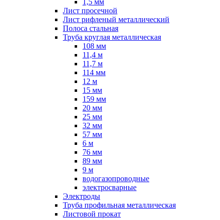
1,5 мм
Лист просечной
Лист рифленый металлический
Полоса стальная
Труба круглая металлическая
108 мм
11,4 м
11,7 м
114 мм
12 м
15 мм
159 мм
20 мм
25 мм
32 мм
57 мм
6 м
76 мм
89 мм
9 м
водогазопроводные
электросварные
Электроды
Труба профильная металлическая
Листовой прокат