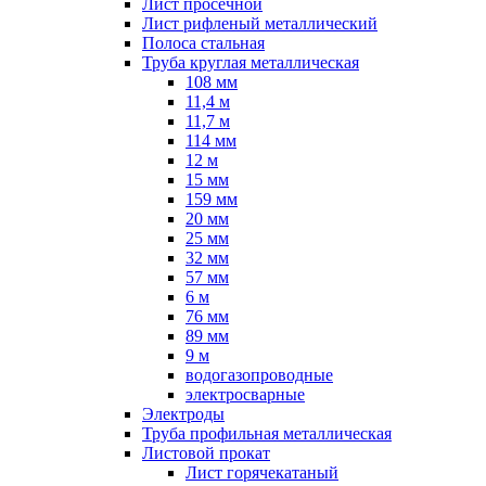
Лист просечной
Лист рифленый металлический
Полоса стальная
Труба круглая металлическая
108 мм
11,4 м
11,7 м
114 мм
12 м
15 мм
159 мм
20 мм
25 мм
32 мм
57 мм
6 м
76 мм
89 мм
9 м
водогазопроводные
электросварные
Электроды
Труба профильная металлическая
Листовой прокат
Лист горячекатаный