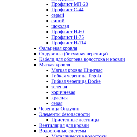
Профлист МП-20
Профлист С-44
серый
синий
шоколад
Профлист Н-60
Профлист Н-75
Профлист H-114
Фальцевая кровля
Ондувилла (битумная черепица)
Кабели для обогрева водостока и кровли
Мягкая кровля
Мягкая кровля Шинглас
Гибкая черепица Tegola
Гибкая черепица Docke
зеленая
коричневая
красная
серая
Черепица Ондулин
Элементы безопасности
Пристенные лестницы
Вентиляция для кровли
Водосточные системы
Металлические водостоки