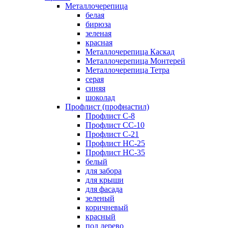
Металлочерепица
белая
бирюза
зеленая
красная
Металлочерепица Каскад
Металлочерепица Монтерей
Металлочерепица Тетра
серая
синяя
шоколад
Профлист (профнастил)
Профлист С-8
Профлист СС-10
Профлист C-21
Профлист НС-25
Профлист НС-35
белый
для забора
для крыши
для фасада
зеленый
коричневый
красный
под дерево