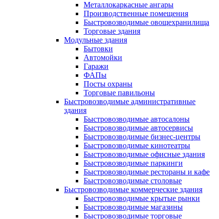
Металлокаркасные ангары
Производственные помещения
Быстровозводимые овощехранилища
Торговые здания
Модульные здания
Бытовки
Автомойки
Гаражи
ФАПы
Посты охраны
Торговые павильоны
Быстровозводимые административные
здания
Быстровозводимые автосалоны
Быстровозводимые автосервисы
Быстровозводимые бизнес-центры
Быстровозводимые кинотеатры
Быстровозводимые офисные здания
Быстровозводимые паркинги
Быстровозводимые рестораны и кафе
Быстровозводимые столовые
Быстровозводимые коммерческие здания
Быстровозводимые крытые рынки
Быстровозводимые магазины
Быстровозводимые торговые