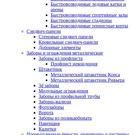
Быстровозводимые ледовые катки и
арены
Быстровозводимые спортивные залы
Быстровозводимые стадионы
Быстровозводимые теннисные корты
Сэндвич-панели
Стеновые сэндвич панели
Кровельные сэндвич-панели
Доборные элементы
Заборы и ограждения металлические
Заборы из профлиста
Профлист некондиция
Штакетник
Металлический штакетник Корса
Металлический штакетник Ривьера
3d заборы
Модульные ограждения
Заборы из профильной трубы
Заборы-жалюзи
Фотозаборы
Ворота
Заборы из поликарбоната
Навершия
Калитки
Промышленные ёмкости, резервуары и цистерны