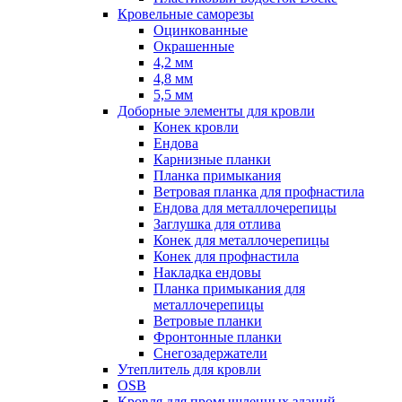
Кровельные саморезы
Оцинкованные
Окрашенные
4,2 мм
4,8 мм
5,5 мм
Доборные элементы для кровли
Конек кровли
Ендова
Карнизные планки
Планка примыкания
Ветровая планка для профнастила
Ендова для металлочерепицы
Заглушка для отлива
Конек для металлочерепицы
Конек для профнастила
Накладка ендовы
Планка примыкания для
металлочерепицы
Ветровые планки
Фронтонные планки
Снегозадержатели
Утеплитель для кровли
OSB
Кровля для промышленных зданий