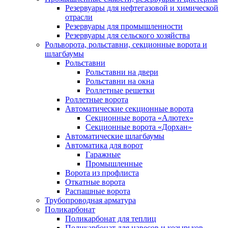
Резервуары для нефтегазовой и химической
отрасли
Резервуары для промышленности
Резервуары для сельского хозяйства
Рольворота, рольставни, секционные ворота и
шлагбаумы
Рольставни
Рольставни на двери
Рольставни на окна
Роллетные решетки
Роллетные ворота
Автоматические секционные ворота
Секционные ворота «Алютех»
Секционные ворота «Дорхан»
Автоматические шлагбаумы
Автоматика для ворот
Гаражные
Промышленные
Ворота из профлиста
Откатные ворота
Распашные ворота
Трубопроводная арматура
Поликарбонат
Поликарбонат для теплиц
Поликарбонат для навесов и козырьков