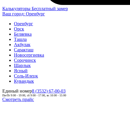
Калькуляторы
Бесплатный замер
Ваш город:
Оренбург
Оренбург
Орск
Беляевка
Ташла
Акбулак
Саракташ
Новосергиевка
Сорочинск
Шарлык
Ясный
Соль-Илецк
Кувандык
Единый номер
8 (3532) 67-00-03
Пн-Пт 9:00 - 19:00, сб 9:00 - 17:00, вс 10:00 - 15:00
Смотреть прайс