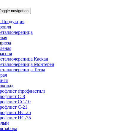
Toggle navigation
 Продукция
ровля
еталлочерепица
елая
ирюза
еленая
расная
еталлочерепица Каскад
еталлочерепица Монтерей
еталлочерепица Тетра
ерая
иняя
околад
рофлист (профнастил)
рофлист С-8
рофлист СС-10
рофлист C-21
рофлист НС-25
рофлист НС-35
елый
ля забора