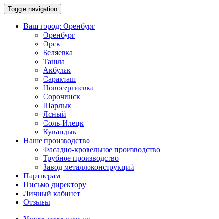
Toggle navigation
Ваш город:
Оренбург
Оренбург
Орск
Беляевка
Ташла
Акбулак
Саракташ
Новосергиевка
Сорочинск
Шарлык
Ясный
Соль-Илецк
Кувандык
Наше производство
Фасадно-кровельное производство
Трубное производство
Завод металлоконструкций
Партнерам
Письмо директору
Личный кабинет
Отзывы
Узнать статус заказа