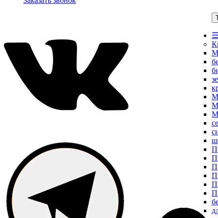
Заказать звонок
☰
К
М
б
б
з
к
М
М
М
с
с
ш
П
П
П
П
П
П
б
д