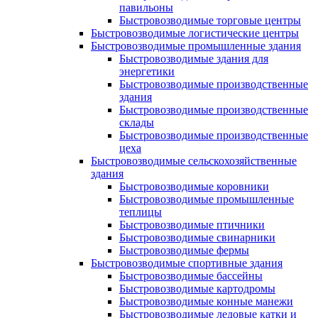
павильоны
Быстровозводимые торговые центры
Быстровозводимые логистические центры
Быстровозводимые промышленные здания
Быстровозводимые здания для
энергетики
Быстровозводимые производственные
здания
Быстровозводимые производственные
склады
Быстровозводимые производственные
цеха
Быстровозводимые сельскохозяйственные
здания
Быстровозводимые коровники
Быстровозводимые промышленные
теплицы
Быстровозводимые птичники
Быстровозводимые свинарники
Быстровозводимые фермы
Быстровозводимые спортивные здания
Быстровозводимые бассейны
Быстровозводимые картодромы
Быстровозводимые конные манежи
Быстровозводимые ледовые катки и