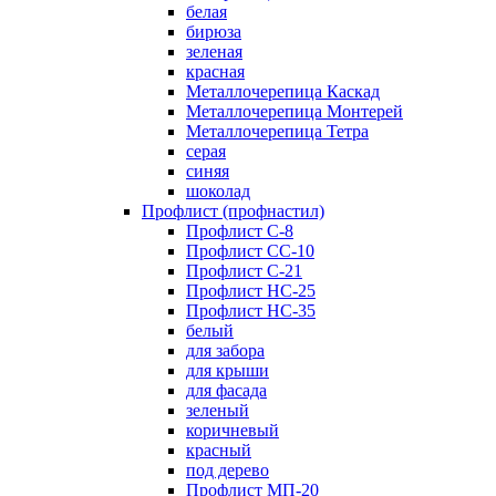
белая
бирюза
зеленая
красная
Металлочерепица Каскад
Металлочерепица Монтерей
Металлочерепица Тетра
серая
синяя
шоколад
Профлист (профнастил)
Профлист С-8
Профлист СС-10
Профлист C-21
Профлист НС-25
Профлист НС-35
белый
для забора
для крыши
для фасада
зеленый
коричневый
красный
под дерево
Профлист МП-20