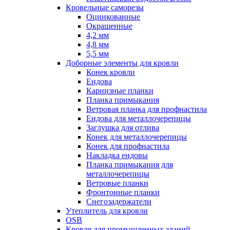
Кровельные саморезы
Оцинкованные
Окрашенные
4,2 мм
4,8 мм
5,5 мм
Доборные элементы для кровли
Конек кровли
Ендова
Карнизные планки
Планка примыкания
Ветровая планка для профнастила
Ендова для металлочерепицы
Заглушка для отлива
Конек для металлочерепицы
Конек для профнастила
Накладка ендовы
Планка примыкания для
металлочерепицы
Ветровые планки
Фронтонные планки
Снегозадержатели
Утеплитель для кровли
OSB
Кровля для промышленных зданий