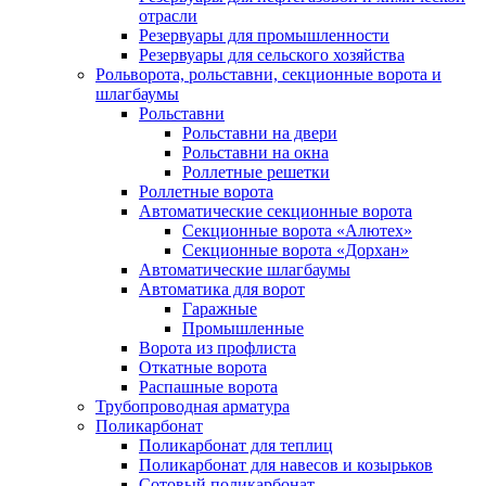
отрасли
Резервуары для промышленности
Резервуары для сельского хозяйства
Рольворота, рольставни, секционные ворота и
шлагбаумы
Рольставни
Рольставни на двери
Рольставни на окна
Роллетные решетки
Роллетные ворота
Автоматические секционные ворота
Секционные ворота «Алютех»
Секционные ворота «Дорхан»
Автоматические шлагбаумы
Автоматика для ворот
Гаражные
Промышленные
Ворота из профлиста
Откатные ворота
Распашные ворота
Трубопроводная арматура
Поликарбонат
Поликарбонат для теплиц
Поликарбонат для навесов и козырьков
Сотовый поликарбонат