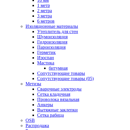
16 мм
1 метр
2 метра
3 метра
6 метров
Изоляционные материалы
Утеплитель для стен
Шумоизоляция
Гидроизоляция
Пароизоляция
Герметик
Изоспан
Мастика
битумная
Сопутствующие товары
Сопутствующие товары (05)
Метизы
Сварочные электроды
Сетка кладочная
Проволока вязальная
Анкеры
Вытяжные заклепки
Сетка рабица
OSB
Распродажа