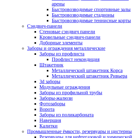
арены
Быстровозводимые спортивные залы
Быстровозводимые стадионы
Быстровозводимые теннисные корты
Сэндвич-панели
Стеновые сэндвич панели
Кровельные сэндвич-панели
Доборные элементы
Заборы и ограждения металлические
Заборы из профлиста
Профлист некондиция
Штакетник
Металлический штакетник Корса
Металлический штакетник Ривьера
3d заборы
Модульные ограждения
Заборы из профильной трубы
Заборы-жалюзи
Фотозаборы
Ворота
Заборы из поликарбоната
Навершия
Калитки
Промышленные ёмкости, резервуары и цистерны
Резервуары для нефтегазовой и химической