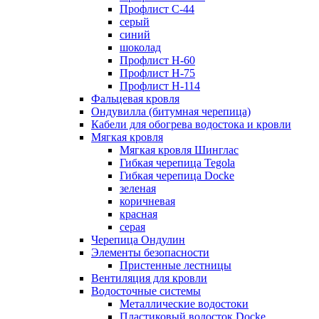
Профлист С-44
серый
синий
шоколад
Профлист Н-60
Профлист Н-75
Профлист H-114
Фальцевая кровля
Ондувилла (битумная черепица)
Кабели для обогрева водостока и кровли
Мягкая кровля
Мягкая кровля Шинглас
Гибкая черепица Tegola
Гибкая черепица Docke
зеленая
коричневая
красная
серая
Черепица Ондулин
Элементы безопасности
Пристенные лестницы
Вентиляция для кровли
Водосточные системы
Металлические водостоки
Пластиковый водосток Docke