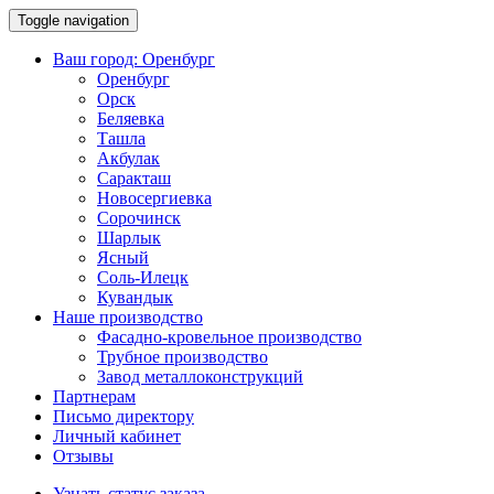
Toggle navigation
Ваш город:
Оренбург
Оренбург
Орск
Беляевка
Ташла
Акбулак
Саракташ
Новосергиевка
Сорочинск
Шарлык
Ясный
Соль-Илецк
Кувандык
Наше производство
Фасадно-кровельное производство
Трубное производство
Завод металлоконструкций
Партнерам
Письмо директору
Личный кабинет
Отзывы
Узнать статус заказа