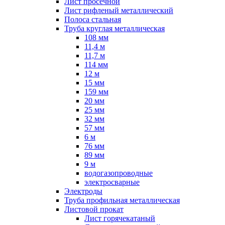
Лист просечной
Лист рифленый металлический
Полоса стальная
Труба круглая металлическая
108 мм
11,4 м
11,7 м
114 мм
12 м
15 мм
159 мм
20 мм
25 мм
32 мм
57 мм
6 м
76 мм
89 мм
9 м
водогазопроводные
электросварные
Электроды
Труба профильная металлическая
Листовой прокат
Лист горячекатаный