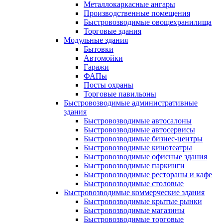
Металлокаркасные ангары
Производственные помещения
Быстровозводимые овощехранилища
Торговые здания
Модульные здания
Бытовки
Автомойки
Гаражи
ФАПы
Посты охраны
Торговые павильоны
Быстровозводимые административные
здания
Быстровозводимые автосалоны
Быстровозводимые автосервисы
Быстровозводимые бизнес-центры
Быстровозводимые кинотеатры
Быстровозводимые офисные здания
Быстровозводимые паркинги
Быстровозводимые рестораны и кафе
Быстровозводимые столовые
Быстровозводимые коммерческие здания
Быстровозводимые крытые рынки
Быстровозводимые магазины
Быстровозводимые торговые