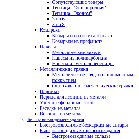
Сопутствующие товары
Теплица "Суперпрочная"
Теплица "Эконом"
3 на 6
3 на 8
Козырьки
Козырьки из поликарбоната
Козырьки из профлиста
Навесы
Металлические навесы
Навесы из поликарбоната
Навесы из металлочерепицы
Металлические грядки
Металлические грядки с полимерным
покрытием
Оцинкованные металлические грядки
Парники
Перила для лестниц из металла
Уличные фонарные столбы
Беседки из металла
Веранды из металла
Быстровозводимые здания
Быстровозводимые бескаркасные ангары
Быстровозводимые каркасные здания
Быстровозводимые склады