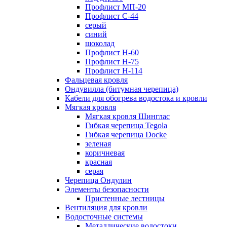
Профлист МП-20
Профлист С-44
серый
синий
шоколад
Профлист Н-60
Профлист Н-75
Профлист H-114
Фальцевая кровля
Ондувилла (битумная черепица)
Кабели для обогрева водостока и кровли
Мягкая кровля
Мягкая кровля Шинглас
Гибкая черепица Tegola
Гибкая черепица Docke
зеленая
коричневая
красная
серая
Черепица Ондулин
Элементы безопасности
Пристенные лестницы
Вентиляция для кровли
Водосточные системы
Металлические водостоки