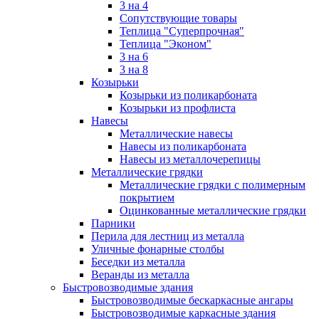
3 на 4
Сопутствующие товары
Теплица "Суперпрочная"
Теплица "Эконом"
3 на 6
3 на 8
Козырьки
Козырьки из поликарбоната
Козырьки из профлиста
Навесы
Металлические навесы
Навесы из поликарбоната
Навесы из металлочерепицы
Металлические грядки
Металлические грядки с полимерным
покрытием
Оцинкованные металлические грядки
Парники
Перила для лестниц из металла
Уличные фонарные столбы
Беседки из металла
Веранды из металла
Быстровозводимые здания
Быстровозводимые бескаркасные ангары
Быстровозводимые каркасные здания