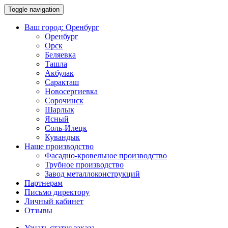
Toggle navigation
Ваш город:
Оренбург
Оренбург
Орск
Беляевка
Ташла
Акбулак
Саракташ
Новосергиевка
Сорочинск
Шарлык
Ясный
Соль-Илецк
Кувандык
Наше производство
Фасадно-кровельное производство
Трубное производство
Завод металлоконструкций
Партнерам
Письмо директору
Личный кабинет
Отзывы
Узнать статус заказа