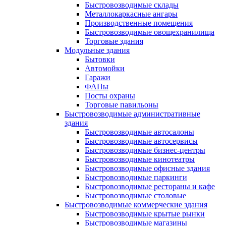
Быстровозводимые склады
Металлокаркасные ангары
Производственные помещения
Быстровозводимые овощехранилища
Торговые здания
Модульные здания
Бытовки
Автомойки
Гаражи
ФАПы
Посты охраны
Торговые павильоны
Быстровозводимые административные
здания
Быстровозводимые автосалоны
Быстровозводимые автосервисы
Быстровозводимые бизнес-центры
Быстровозводимые кинотеатры
Быстровозводимые офисные здания
Быстровозводимые паркинги
Быстровозводимые рестораны и кафе
Быстровозводимые столовые
Быстровозводимые коммерческие здания
Быстровозводимые крытые рынки
Быстровозводимые магазины