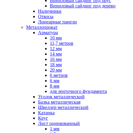
Виниловый сайдинг под брус
Виниловый сайдинг под дерево
Наличники
Откосы
Линеарные панели
Металлопрокат
Арматура
10 мм
11,7 метров
12 мм
14 мм
16 мм
18 мм
20 мм
6 метров
6 мм
8 мм
для ленточного фундамента
Уголок металлический
Балка металлическая
Швеллер металлический
Катанка
Круг
Лист оцинкованный
1 мм