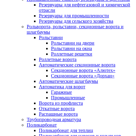
Резервуары для нефтегазовой и химической
отрасли
Резервуары для промышленности
Резервуары для сельского хозяйства
Рольворота, рольставни, секционные ворота и
шлагбаумы
Рольставни
Рольставни на двери
Рольставни на окна
Роллетные решетки
Роллетные ворота
Автоматические секционные ворота
Секционные ворота «Алютех»
Секционные ворота «Дорхан»
Автоматические шлагбаумы
Автоматика для ворот
Гаражные
Промышленные
Ворота из профлиста
Откатные ворота
Распашные ворота
Трубопроводная арматура
Поликарбонат
Поликарбонат для теплиц
Поликарбонат для навесов и козырьков