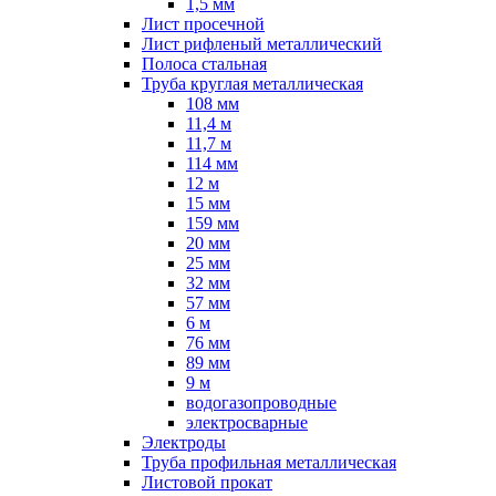
1,5 мм
Лист просечной
Лист рифленый металлический
Полоса стальная
Труба круглая металлическая
108 мм
11,4 м
11,7 м
114 мм
12 м
15 мм
159 мм
20 мм
25 мм
32 мм
57 мм
6 м
76 мм
89 мм
9 м
водогазопроводные
электросварные
Электроды
Труба профильная металлическая
Листовой прокат