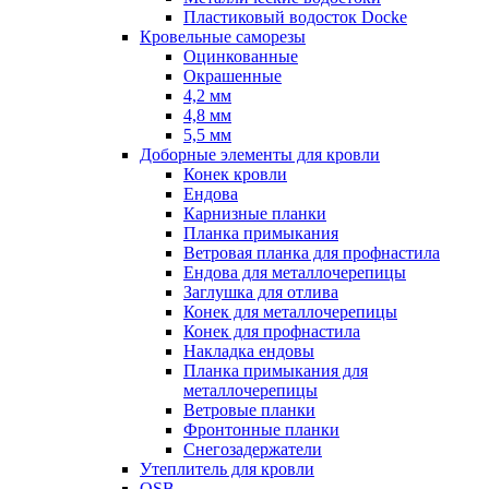
Пластиковый водосток Docke
Кровельные саморезы
Оцинкованные
Окрашенные
4,2 мм
4,8 мм
5,5 мм
Доборные элементы для кровли
Конек кровли
Ендова
Карнизные планки
Планка примыкания
Ветровая планка для профнастила
Ендова для металлочерепицы
Заглушка для отлива
Конек для металлочерепицы
Конек для профнастила
Накладка ендовы
Планка примыкания для
металлочерепицы
Ветровые планки
Фронтонные планки
Снегозадержатели
Утеплитель для кровли
OSB