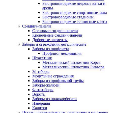
Быстровозводимые ледовые катки и
арены
Быстровозводимые спортивные залы
Быстровозводимые стадионы
Быстровозводимые теннисные корты
Сэндвич-панели
Стеновые сэндвич панели
Кровельные сэндвич-панели
Доборные элементы
Заборы и ограждения металлические
Заборы из профлиста
Профлист некондиция
Штакетник
Металлический штакетник Корса
Металлический штакетник Ривьера
3d заборы
Модульные ограждения
Заборы из профильной трубы
Заборы-жалюзи
Фотозаборы
Ворота
Заборы из поликарбоната
Навершия
Калитки
Промышленные ёмкости, резервуары и цистерны