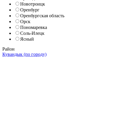
Новотроицк
Оренбург
Оренбургская область
Орск
Пономаревка
Соль-Илецк
Ясный
Район
Кувандык (по городу)