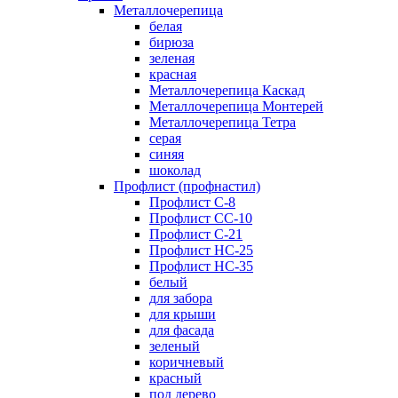
Металлочерепица
белая
бирюза
зеленая
красная
Металлочерепица Каскад
Металлочерепица Монтерей
Металлочерепица Тетра
серая
синяя
шоколад
Профлист (профнастил)
Профлист С-8
Профлист СС-10
Профлист C-21
Профлист НС-25
Профлист НС-35
белый
для забора
для крыши
для фасада
зеленый
коричневый
красный
под дерево