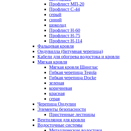
Профлист МП-20
Профлист С-44
серый
синий
шоколад
Профлист Н-60
Профлист Н-75
Профлист H-114
Фальцевая кровля
Ондувилла (битумная черепица)
Кабели для обогрева водостока и кровли
Мягкая кровля
Мягкая кровля Шинглас
Гибкая черепица Tegola
Гибкая черепица Docke
зеленая
коричневая
красная
серая
Черепица Ондулин
Элементы безопасности
Пристенные лестницы
Вентиляция для кровли
Водосточные системы
Металлические водостоки