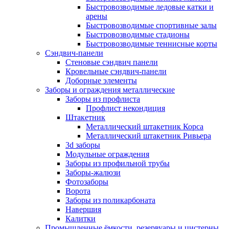
Быстровозводимые ледовые катки и
арены
Быстровозводимые спортивные залы
Быстровозводимые стадионы
Быстровозводимые теннисные корты
Сэндвич-панели
Стеновые сэндвич панели
Кровельные сэндвич-панели
Доборные элементы
Заборы и ограждения металлические
Заборы из профлиста
Профлист некондиция
Штакетник
Металлический штакетник Корса
Металлический штакетник Ривьера
3d заборы
Модульные ограждения
Заборы из профильной трубы
Заборы-жалюзи
Фотозаборы
Ворота
Заборы из поликарбоната
Навершия
Калитки
Промышленные ёмкости, резервуары и цистерны