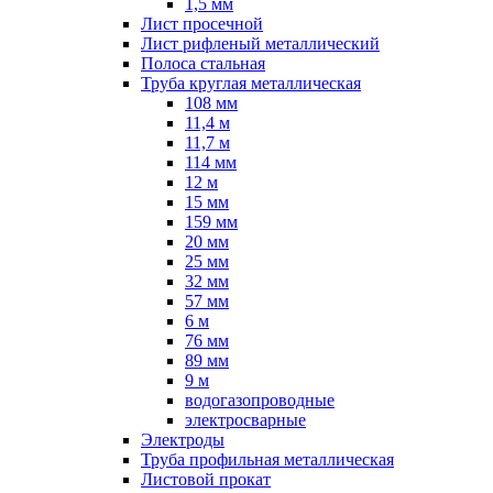
1,5 мм
Лист просечной
Лист рифленый металлический
Полоса стальная
Труба круглая металлическая
108 мм
11,4 м
11,7 м
114 мм
12 м
15 мм
159 мм
20 мм
25 мм
32 мм
57 мм
6 м
76 мм
89 мм
9 м
водогазопроводные
электросварные
Электроды
Труба профильная металлическая
Листовой прокат