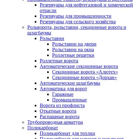
Резервуары для нефтегазовой и химической
отрасли
Резервуары для промышленности
Резервуары для сельского хозяйства
Рольворота, рольставни, секционные ворота и
шлагбаумы
Рольставни
Рольставни на двери
Рольставни на окна
Роллетные решетки
Роллетные ворота
Автоматические секционные ворота
Секционные ворота «Алютех»
Секционные ворота «Дорхан»
Автоматические шлагбаумы
Автоматика для ворот
Гаражные
Промышленные
Ворота из профлиста
Откатные ворота
Распашные ворота
Трубопроводная арматура
Поликарбонат
Поликарбонат для теплиц
Поликарбонат для навесов и козырьков