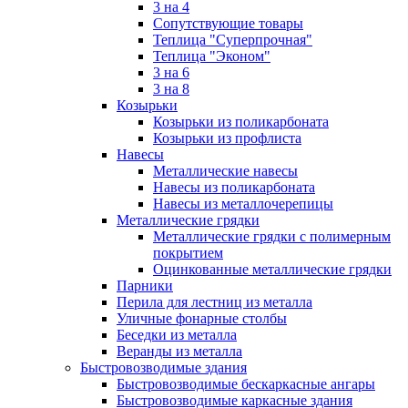
3 на 4
Сопутствующие товары
Теплица "Суперпрочная"
Теплица "Эконом"
3 на 6
3 на 8
Козырьки
Козырьки из поликарбоната
Козырьки из профлиста
Навесы
Металлические навесы
Навесы из поликарбоната
Навесы из металлочерепицы
Металлические грядки
Металлические грядки с полимерным
покрытием
Оцинкованные металлические грядки
Парники
Перила для лестниц из металла
Уличные фонарные столбы
Беседки из металла
Веранды из металла
Быстровозводимые здания
Быстровозводимые бескаркасные ангары
Быстровозводимые каркасные здания