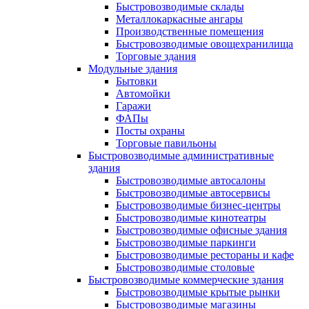
Быстровозводимые склады
Металлокаркасные ангары
Производственные помещения
Быстровозводимые овощехранилища
Торговые здания
Модульные здания
Бытовки
Автомойки
Гаражи
ФАПы
Посты охраны
Торговые павильоны
Быстровозводимые административные
здания
Быстровозводимые автосалоны
Быстровозводимые автосервисы
Быстровозводимые бизнес-центры
Быстровозводимые кинотеатры
Быстровозводимые офисные здания
Быстровозводимые паркинги
Быстровозводимые рестораны и кафе
Быстровозводимые столовые
Быстровозводимые коммерческие здания
Быстровозводимые крытые рынки
Быстровозводимые магазины