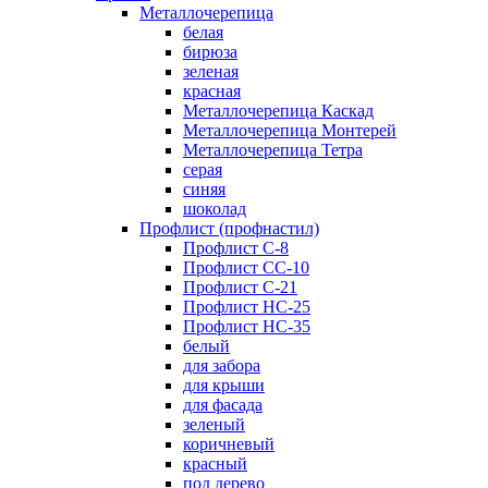
Металлочерепица
белая
бирюза
зеленая
красная
Металлочерепица Каскад
Металлочерепица Монтерей
Металлочерепица Тетра
серая
синяя
шоколад
Профлист (профнастил)
Профлист С-8
Профлист СС-10
Профлист C-21
Профлист НС-25
Профлист НС-35
белый
для забора
для крыши
для фасада
зеленый
коричневый
красный
под дерево