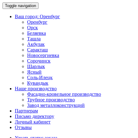
Toggle navigation
Ваш город:
Оренбург
Оренбург
Орск
Беляевка
Ташла
Акбулак
Саракташ
Новосергиевка
Сорочинск
Шарлык
Ясный
Соль-Илецк
Кувандык
Наше производство
Фасадно-кровельное производство
Трубное производство
Завод металлоконструкций
Партнерам
Письмо директору
Личный кабинет
Отзывы
Узнать статус заказа