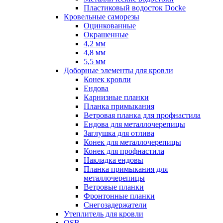
Пластиковый водосток Docke
Кровельные саморезы
Оцинкованные
Окрашенные
4,2 мм
4,8 мм
5,5 мм
Доборные элементы для кровли
Конек кровли
Ендова
Карнизные планки
Планка примыкания
Ветровая планка для профнастила
Ендова для металлочерепицы
Заглушка для отлива
Конек для металлочерепицы
Конек для профнастила
Накладка ендовы
Планка примыкания для
металлочерепицы
Ветровые планки
Фронтонные планки
Снегозадержатели
Утеплитель для кровли
OSB