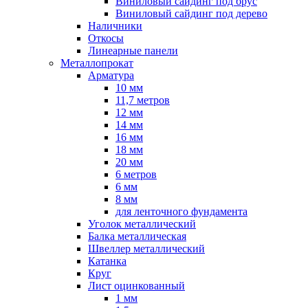
Виниловый сайдинг под брус
Виниловый сайдинг под дерево
Наличники
Откосы
Линеарные панели
Металлопрокат
Арматура
10 мм
11,7 метров
12 мм
14 мм
16 мм
18 мм
20 мм
6 метров
6 мм
8 мм
для ленточного фундамента
Уголок металлический
Балка металлическая
Швеллер металлический
Катанка
Круг
Лист оцинкованный
1 мм