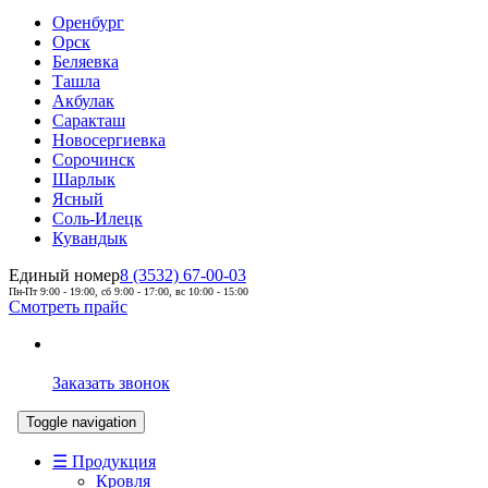
Оренбург
Орск
Беляевка
Ташла
Акбулак
Саракташ
Новосергиевка
Сорочинск
Шарлык
Ясный
Соль-Илецк
Кувандык
Единый номер
8 (3532) 67-00-03
Пн-Пт 9:00 - 19:00, сб 9:00 - 17:00, вс 10:00 - 15:00
Смотреть прайс
Заказать звонок
Toggle navigation
☰ Продукция
Кровля