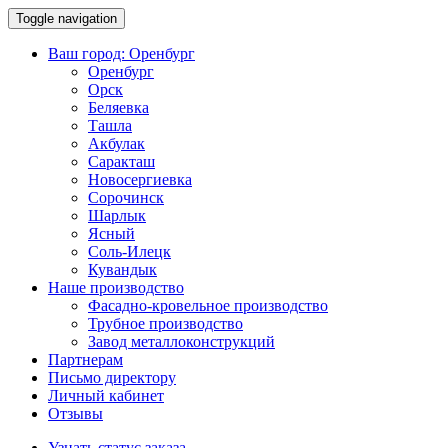
Toggle navigation
Ваш город:
Оренбург
Оренбург
Орск
Беляевка
Ташла
Акбулак
Саракташ
Новосергиевка
Сорочинск
Шарлык
Ясный
Соль-Илецк
Кувандык
Наше производство
Фасадно-кровельное производство
Трубное производство
Завод металлоконструкций
Партнерам
Письмо директору
Личный кабинет
Отзывы
Узнать статус заказа