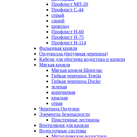
Профлист МП-20
Профлист С-44
серый
синий
шоколад
Профлист Н-60
Профлист Н-75
Профлист H-114
Фальцевая кровля
Ондувилла (битумная черепица)
Кабели для обогрева водостока и кровли
Мягкая кровля
Мягкая кровля Шинглас
Гибкая черепица Tegola
Гибкая черепица Docke
зеленая
коричневая
красная
серая
Черепица Ондулин
Элементы безопасности
Пристенные лестницы
Вентиляция для кровли
Водосточные системы
Металлические водостоки