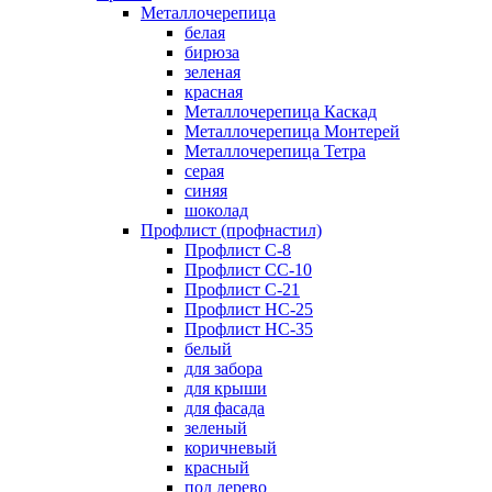
Металлочерепица
белая
бирюза
зеленая
красная
Металлочерепица Каскад
Металлочерепица Монтерей
Металлочерепица Тетра
серая
синяя
шоколад
Профлист (профнастил)
Профлист С-8
Профлист СС-10
Профлист C-21
Профлист НС-25
Профлист НС-35
белый
для забора
для крыши
для фасада
зеленый
коричневый
красный
под дерево