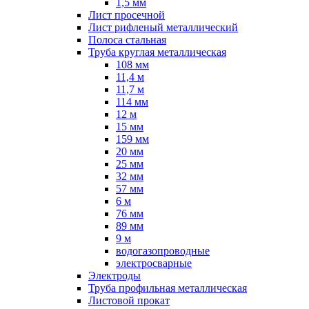
1,5 мм
Лист просечной
Лист рифленый металлический
Полоса стальная
Труба круглая металлическая
108 мм
11,4 м
11,7 м
114 мм
12 м
15 мм
159 мм
20 мм
25 мм
32 мм
57 мм
6 м
76 мм
89 мм
9 м
водогазопроводные
электросварные
Электроды
Труба профильная металлическая
Листовой прокат