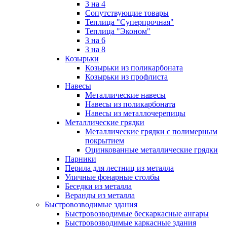
3 на 4
Сопутствующие товары
Теплица "Суперпрочная"
Теплица "Эконом"
3 на 6
3 на 8
Козырьки
Козырьки из поликарбоната
Козырьки из профлиста
Навесы
Металлические навесы
Навесы из поликарбоната
Навесы из металлочерепицы
Металлические грядки
Металлические грядки с полимерным
покрытием
Оцинкованные металлические грядки
Парники
Перила для лестниц из металла
Уличные фонарные столбы
Беседки из металла
Веранды из металла
Быстровозводимые здания
Быстровозводимые бескаркасные ангары
Быстровозводимые каркасные здания