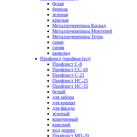
белая
бирюза
зеленая
красная
Металлочерепица Каскад
Металлочерепица Монтерей
Металлочерепица Тетра
серая
синяя
шоколад
Профлист (профнастил)
Профлист С-8
Профлист СС-10
Профлист C-21
Профлист НС-25
Профлист НС-35
белый
для забора
для крыши
для фасада
зеленый
коричневый
красный
под дерево
Профлист МП-20