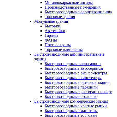
Металлокаркасные ангары
Производственные помещения
Быстровозводимые овощехранилища
Торговые здания
Модульные здания
Бытовки
Автомойки
Гаражи
ФАПы
Посты охраны
Торговые павильоны
Быстровозводимые административные
здания
Быстровозводимые автосалоны
Быстровозводимые автосервисы
Быстровозводимые бизнес-центры
Быстровозводимые кинотеатры
Быстровозводимые офисные здания
Быстровозводимые паркинги
Быстровозводимые рестораны и кафе
Быстровозводимые столовые
Быстровозводимые коммерческие здания
Быстровозводимые крытые рынки
Быстровозводимые магазины
Быстровозводимые торговые