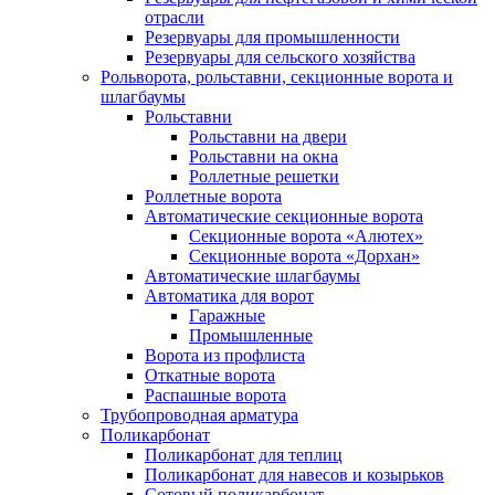
отрасли
Резервуары для промышленности
Резервуары для сельского хозяйства
Рольворота, рольставни, секционные ворота и
шлагбаумы
Рольставни
Рольставни на двери
Рольставни на окна
Роллетные решетки
Роллетные ворота
Автоматические секционные ворота
Секционные ворота «Алютех»
Секционные ворота «Дорхан»
Автоматические шлагбаумы
Автоматика для ворот
Гаражные
Промышленные
Ворота из профлиста
Откатные ворота
Распашные ворота
Трубопроводная арматура
Поликарбонат
Поликарбонат для теплиц
Поликарбонат для навесов и козырьков
Сотовый поликарбонат