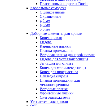
Пластиковый водосток Docke
Кровельные саморезы
Оцинкованные
Окрашенные
4,2 мм
4,8 мм
5,5 мм
Доборные элементы для кровли
Конек кровли
Ендова
Карнизные планки
Планка примыкания
Ветровая планка для профнастила
Ендова для металлочерепицы
Заглушка для отлива
Конек для металлочерепицы
Конек для профнастила
Накладка ендовы
Планка примыкания для
металлочерепицы
Ветровые планки
Фронтонные планки
Снегозадержатели
Утеплитель для кровли
OSB