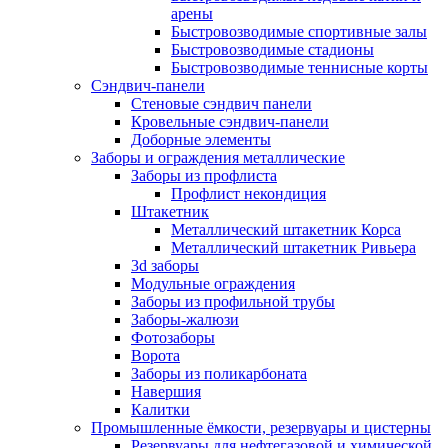
арены
Быстровозводимые спортивные залы
Быстровозводимые стадионы
Быстровозводимые теннисные корты
Сэндвич-панели
Стеновые сэндвич панели
Кровельные сэндвич-панели
Доборные элементы
Заборы и ограждения металлические
Заборы из профлиста
Профлист некондиция
Штакетник
Металлический штакетник Корса
Металлический штакетник Ривьера
3d заборы
Модульные ограждения
Заборы из профильной трубы
Заборы-жалюзи
Фотозаборы
Ворота
Заборы из поликарбоната
Навершия
Калитки
Промышленные ёмкости, резервуары и цистерны
Резервуары для нефтегазовой и химической