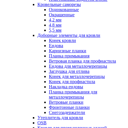
Кровельные саморезы
Оцинкованные
Окрашенные
4,2 мм
4,8 мм
5,5 мм
Доборные элементы для кровли
Конек кровли
Ендова
Карнизные планки
Планка примыкания
Ветровая планка для профнастила
Ендова для металлочерепицы
Заглушка для отлива
Конек для металлочерепицы
Конек для профнастила
Накладка ендовы
Планка примыкания для
металлочерепицы
Ветровые планки
Фронтонные планки
Снегозадержатели
Утеплитель для кровли
OSB
Кровля для промышленных зданий