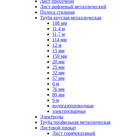
Лист просечной
Лист рифленый металлический
Полоса стальная
Труба круглая металлическая
108 мм
11,4 м
11,7 м
114 мм
12 м
15 мм
159 мм
20 мм
25 мм
32 мм
57 мм
6 м
76 мм
89 мм
9 м
водогазопроводные
электросварные
Электроды
Труба профильная металлическая
Листовой прокат
Лист горячекатаный