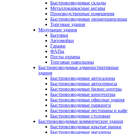
Быстровозводимые склады
Металлокаркасные ангары
Производственные помещения
Быстровозводимые овощехранилища
Торговые здания
Модульные здания
Бытовки
Автомойки
Гаражи
ФАПы
Посты охраны
Торговые павильоны
Быстровозводимые административные
здания
Быстровозводимые автосалоны
Быстровозводимые автосервисы
Быстровозводимые бизнес-центры
Быстровозводимые кинотеатры
Быстровозводимые офисные здания
Быстровозводимые паркинги
Быстровозводимые рестораны и кафе
Быстровозводимые столовые
Быстровозводимые коммерческие здания
Быстровозводимые крытые рынки
Быстровозводимые магазины