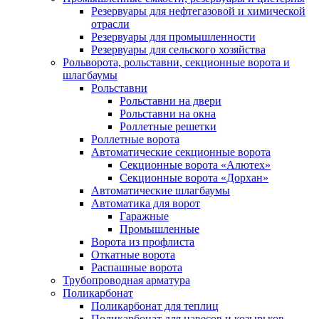
Резервуары для нефтегазовой и химической
отрасли
Резервуары для промышленности
Резервуары для сельского хозяйства
Рольворота, рольставни, секционные ворота и
шлагбаумы
Рольставни
Рольставни на двери
Рольставни на окна
Роллетные решетки
Роллетные ворота
Автоматические секционные ворота
Секционные ворота «Алютех»
Секционные ворота «Дорхан»
Автоматические шлагбаумы
Автоматика для ворот
Гаражные
Промышленные
Ворота из профлиста
Откатные ворота
Распашные ворота
Трубопроводная арматура
Поликарбонат
Поликарбонат для теплиц
Поликарбонат для навесов и козырьков