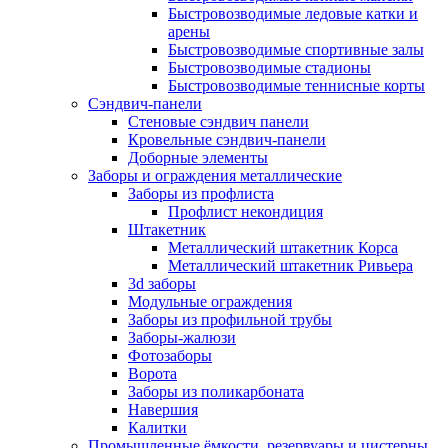
Быстровозводимые ледовые катки и
арены
Быстровозводимые спортивные залы
Быстровозводимые стадионы
Быстровозводимые теннисные корты
Сэндвич-панели
Стеновые сэндвич панели
Кровельные сэндвич-панели
Доборные элементы
Заборы и ограждения металлические
Заборы из профлиста
Профлист некондиция
Штакетник
Металлический штакетник Корса
Металлический штакетник Ривьера
3d заборы
Модульные ограждения
Заборы из профильной трубы
Заборы-жалюзи
Фотозаборы
Ворота
Заборы из поликарбоната
Навершия
Калитки
Промышленные ёмкости, резервуары и цистерны