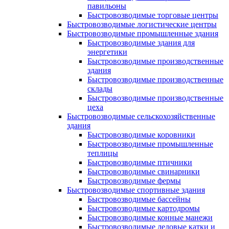
павильоны
Быстровозводимые торговые центры
Быстровозводимые логистические центры
Быстровозводимые промышленные здания
Быстровозводимые здания для
энергетики
Быстровозводимые производственные
здания
Быстровозводимые производственные
склады
Быстровозводимые производственные
цеха
Быстровозводимые сельскохозяйственные
здания
Быстровозводимые коровники
Быстровозводимые промышленные
теплицы
Быстровозводимые птичники
Быстровозводимые свинарники
Быстровозводимые фермы
Быстровозводимые спортивные здания
Быстровозводимые бассейны
Быстровозводимые картодромы
Быстровозводимые конные манежи
Быстровозводимые ледовые катки и