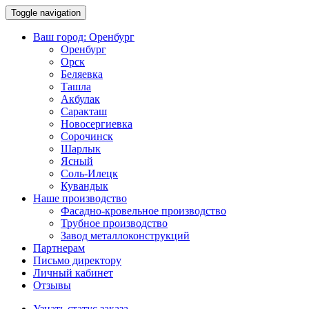
Toggle navigation
Ваш город:
Оренбург
Оренбург
Орск
Беляевка
Ташла
Акбулак
Саракташ
Новосергиевка
Сорочинск
Шарлык
Ясный
Соль-Илецк
Кувандык
Наше производство
Фасадно-кровельное производство
Трубное производство
Завод металлоконструкций
Партнерам
Письмо директору
Личный кабинет
Отзывы
Узнать статус заказа