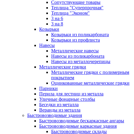
Сопутствующие товары
Теплица "Суперпрочная"
Теплица "Эконом"
3 на 6
3 на 8
Козырьки
Козырьки из поликарбоната
Козырьки из профлиста
Навесы
Металлические навесы
Навесы из поликарбоната
Навесы из металлочерепицы
Металлические грядки
Металлические грядки с полимерным
покрытием
Оцинкованные металлические грядки
Парники
Перила для лестниц из металла
Уличные фонарные столбы
Беседки из металла
Веранды из металла
Быстровозводимые здания
Быстровозводимые бескаркасные ангары
Быстровозводимые каркасные здания
Быстровозводимые склады