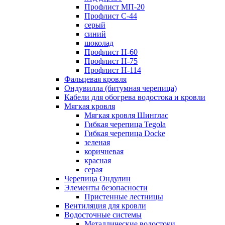
Профлист МП-20
Профлист С-44
серый
синий
шоколад
Профлист Н-60
Профлист Н-75
Профлист H-114
Фальцевая кровля
Ондувилла (битумная черепица)
Кабели для обогрева водостока и кровли
Мягкая кровля
Мягкая кровля Шинглас
Гибкая черепица Tegola
Гибкая черепица Docke
зеленая
коричневая
красная
серая
Черепица Ондулин
Элементы безопасности
Пристенные лестницы
Вентиляция для кровли
Водосточные системы
Металлические водостоки