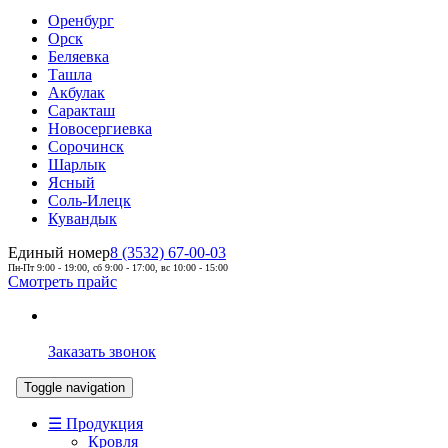
Оренбург
Орск
Беляевка
Ташла
Акбулак
Саракташ
Новосергиевка
Сорочинск
Шарлык
Ясный
Соль-Илецк
Кувандык
Единый номер
8 (3532) 67-00-03
Пн-Пт 9:00 - 19:00, сб 9:00 - 17:00, вс 10:00 - 15:00
Смотреть прайс
Заказать звонок
Toggle navigation
☰ Продукция
Кровля