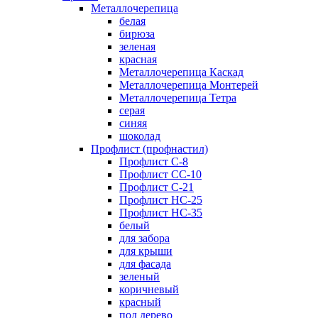
Металлочерепица
белая
бирюза
зеленая
красная
Металлочерепица Каскад
Металлочерепица Монтерей
Металлочерепица Тетра
серая
синяя
шоколад
Профлист (профнастил)
Профлист С-8
Профлист СС-10
Профлист C-21
Профлист НС-25
Профлист НС-35
белый
для забора
для крыши
для фасада
зеленый
коричневый
красный
под дерево