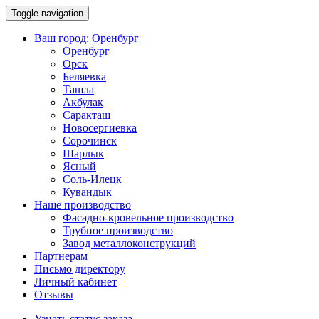
Toggle navigation
Ваш город:
Оренбург
Оренбург
Орск
Беляевка
Ташла
Акбулак
Саракташ
Новосергиевка
Сорочинск
Шарлык
Ясный
Соль-Илецк
Кувандык
Наше производство
Фасадно-кровельное производство
Трубное производство
Завод металлоконструкций
Партнерам
Письмо директору
Личный кабинет
Отзывы
Узнать статус заказа