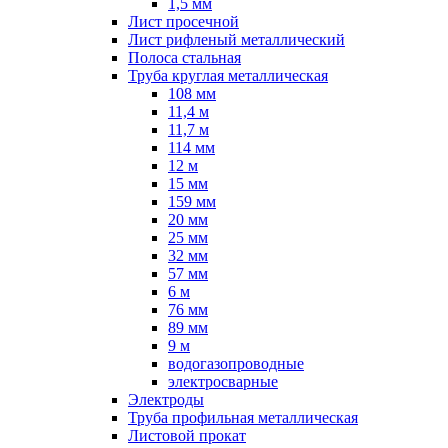
1,5 мм
Лист просечной
Лист рифленый металлический
Полоса стальная
Труба круглая металлическая
108 мм
11,4 м
11,7 м
114 мм
12 м
15 мм
159 мм
20 мм
25 мм
32 мм
57 мм
6 м
76 мм
89 мм
9 м
водогазопроводные
электросварные
Электроды
Труба профильная металлическая
Листовой прокат