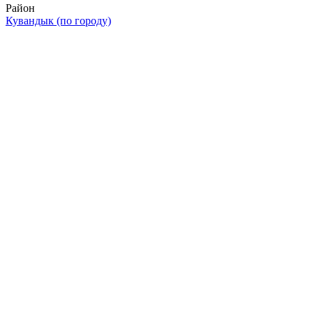
Район
Кувандык (по городу)