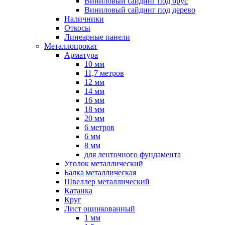
Виниловый сайдинг под брус
Виниловый сайдинг под дерево
Наличники
Откосы
Линеарные панели
Металлопрокат
Арматура
10 мм
11,7 метров
12 мм
14 мм
16 мм
18 мм
20 мм
6 метров
6 мм
8 мм
для ленточного фундамента
Уголок металлический
Балка металлическая
Швеллер металлический
Катанка
Круг
Лист оцинкованный
1 мм