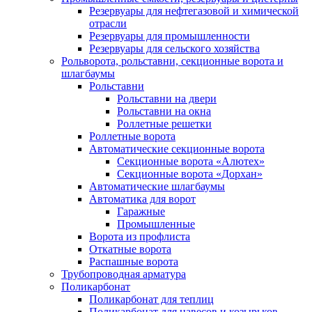
Резервуары для нефтегазовой и химической
отрасли
Резервуары для промышленности
Резервуары для сельского хозяйства
Рольворота, рольставни, секционные ворота и
шлагбаумы
Рольставни
Рольставни на двери
Рольставни на окна
Роллетные решетки
Роллетные ворота
Автоматические секционные ворота
Секционные ворота «Алютех»
Секционные ворота «Дорхан»
Автоматические шлагбаумы
Автоматика для ворот
Гаражные
Промышленные
Ворота из профлиста
Откатные ворота
Распашные ворота
Трубопроводная арматура
Поликарбонат
Поликарбонат для теплиц
Поликарбонат для навесов и козырьков