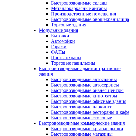
Быстровозводимые склады
Металлокаркасные ангары
Производственные помещения
Быстровозводимые овощехранилища
Торговые здания
Модульные здания
Бытовки
Автомойки
Гаражи
ФАПы
Посты охраны
Торговые павильоны
Быстровозводимые административные
здания
Быстровозводимые автосалоны
Быстровозводимые автосервисы
Быстровозводимые бизнес-центры
Быстровозводимые кинотеатры
Быстровозводимые офисные здания
Быстровозводимые паркинги
Быстровозводимые рестораны и кафе
Быстровозводимые столовые
Быстровозводимые коммерческие здания
Быстровозводимые крытые рынки
Быстровозводимые магазины