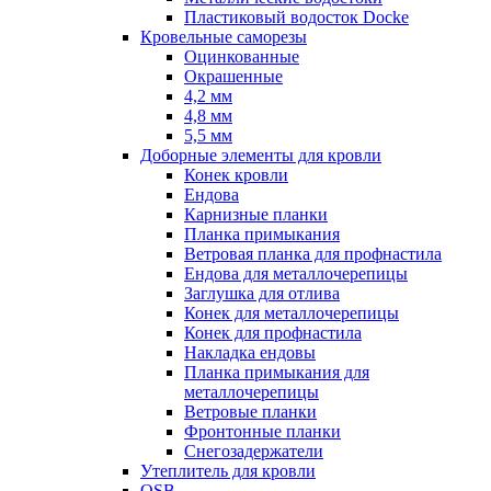
Пластиковый водосток Docke
Кровельные саморезы
Оцинкованные
Окрашенные
4,2 мм
4,8 мм
5,5 мм
Доборные элементы для кровли
Конек кровли
Ендова
Карнизные планки
Планка примыкания
Ветровая планка для профнастила
Ендова для металлочерепицы
Заглушка для отлива
Конек для металлочерепицы
Конек для профнастила
Накладка ендовы
Планка примыкания для
металлочерепицы
Ветровые планки
Фронтонные планки
Снегозадержатели
Утеплитель для кровли
OSB