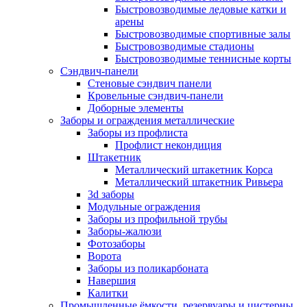
Быстровозводимые ледовые катки и
арены
Быстровозводимые спортивные залы
Быстровозводимые стадионы
Быстровозводимые теннисные корты
Сэндвич-панели
Стеновые сэндвич панели
Кровельные сэндвич-панели
Доборные элементы
Заборы и ограждения металлические
Заборы из профлиста
Профлист некондиция
Штакетник
Металлический штакетник Корса
Металлический штакетник Ривьера
3d заборы
Модульные ограждения
Заборы из профильной трубы
Заборы-жалюзи
Фотозаборы
Ворота
Заборы из поликарбоната
Навершия
Калитки
Промышленные ёмкости, резервуары и цистерны