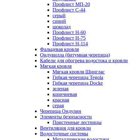
Профлист МП-20
Профлист С-44
серый
синий
шоколад
Профлист Н-60
Профлист Н-75
Профлист H-114
Фальцевая кровля
Ондувилла (битумная черепица)
Кабели для обогрева водостока и кровли
Мягкая кровля
Мягкая кровля Шинглас
Гибкая черепица Tegola
Гибкая черепица Docke
зеленая
коричневая
красная
серая
Черепица Ондулин
Элементы безопасности
Пристенные лестницы
Вентиляция для кровли
Водосточные системы
Металлические водостоки