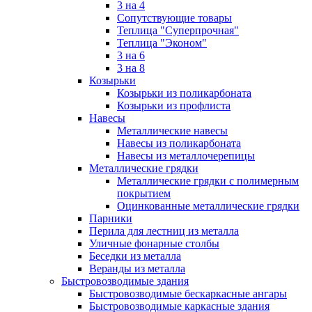
3 на 4
Сопутствующие товары
Теплица "Суперпрочная"
Теплица "Эконом"
3 на 6
3 на 8
Козырьки
Козырьки из поликарбоната
Козырьки из профлиста
Навесы
Металлические навесы
Навесы из поликарбоната
Навесы из металлочерепицы
Металлические грядки
Металлические грядки с полимерным
покрытием
Оцинкованные металлические грядки
Парники
Перила для лестниц из металла
Уличные фонарные столбы
Беседки из металла
Веранды из металла
Быстровозводимые здания
Быстровозводимые бескаркасные ангары
Быстровозводимые каркасные здания