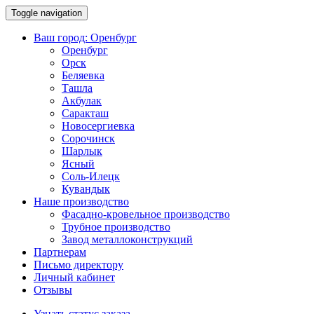
Toggle navigation
Ваш город:
Оренбург
Оренбург
Орск
Беляевка
Ташла
Акбулак
Саракташ
Новосергиевка
Сорочинск
Шарлык
Ясный
Соль-Илецк
Кувандык
Наше производство
Фасадно-кровельное производство
Трубное производство
Завод металлоконструкций
Партнерам
Письмо директору
Личный кабинет
Отзывы
Узнать статус заказа