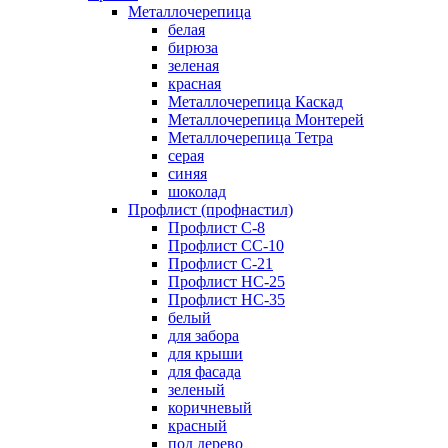
Металлочерепица
белая
бирюза
зеленая
красная
Металлочерепица Каскад
Металлочерепица Монтерей
Металлочерепица Тетра
серая
синяя
шоколад
Профлист (профнастил)
Профлист С-8
Профлист СС-10
Профлист C-21
Профлист НС-25
Профлист НС-35
белый
для забора
для крыши
для фасада
зеленый
коричневый
красный
под дерево