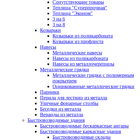
Сопутствующие товары
Теплица "Суперпрочная"
Теплица "Эконом"
3 на 6
3 на 8
Козырьки
Козырьки из поликарбоната
Козырьки из профлиста
Навесы
Металлические навесы
Навесы из поликарбоната
Навесы из металлочерепицы
Металлические грядки
Металлические грядки с полимерным
покрытием
Оцинкованные металлические грядки
Парники
Перила для лестниц из металла
Уличные фонарные столбы
Беседки из металла
Веранды из металла
Быстровозводимые здания
Быстровозводимые бескаркасные ангары
Быстровозводимые каркасные здания
Быстровозводимые склады