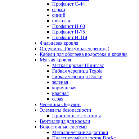
Профлист С-44
серый
синий
шоколад
Профлист Н-60
Профлист Н-75
Профлист H-114
Фальцевая кровля
Ондувилла (битумная черепица)
Кабели для обогрева водостока и кровли
Мягкая кровля
Мягкая кровля Шинглас
Гибкая черепица Tegola
Гибкая черепица Docke
зеленая
коричневая
красная
серая
Черепица Ондулин
Элементы безопасности
Пристенные лестницы
Вентиляция для кровли
Водосточные системы
Металлические водостоки
Пластиковый водосток Docke