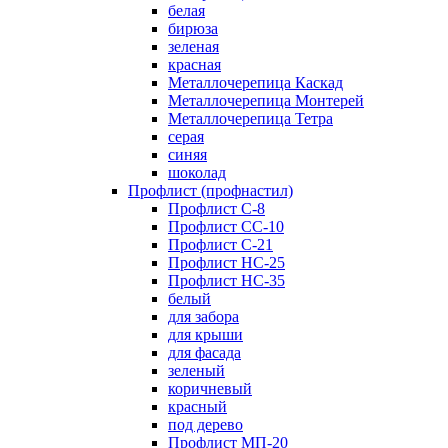
белая
бирюза
зеленая
красная
Металлочерепица Каскад
Металлочерепица Монтерей
Металлочерепица Тетра
серая
синяя
шоколад
Профлист (профнастил)
Профлист С-8
Профлист СС-10
Профлист C-21
Профлист НС-25
Профлист НС-35
белый
для забора
для крыши
для фасада
зеленый
коричневый
красный
под дерево
Профлист МП-20