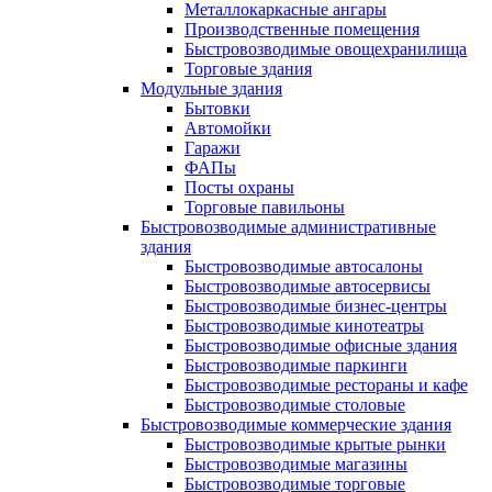
Металлокаркасные ангары
Производственные помещения
Быстровозводимые овощехранилища
Торговые здания
Модульные здания
Бытовки
Автомойки
Гаражи
ФАПы
Посты охраны
Торговые павильоны
Быстровозводимые административные
здания
Быстровозводимые автосалоны
Быстровозводимые автосервисы
Быстровозводимые бизнес-центры
Быстровозводимые кинотеатры
Быстровозводимые офисные здания
Быстровозводимые паркинги
Быстровозводимые рестораны и кафе
Быстровозводимые столовые
Быстровозводимые коммерческие здания
Быстровозводимые крытые рынки
Быстровозводимые магазины
Быстровозводимые торговые