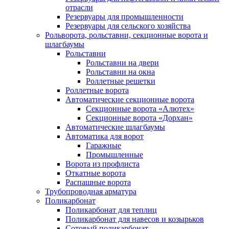
отрасли
Резервуары для промышленности
Резервуары для сельского хозяйства
Рольворота, рольставни, секционные ворота и
шлагбаумы
Рольставни
Рольставни на двери
Рольставни на окна
Роллетные решетки
Роллетные ворота
Автоматические секционные ворота
Секционные ворота «Алютех»
Секционные ворота «Дорхан»
Автоматические шлагбаумы
Автоматика для ворот
Гаражные
Промышленные
Ворота из профлиста
Откатные ворота
Распашные ворота
Трубопроводная арматура
Поликарбонат
Поликарбонат для теплиц
Поликарбонат для навесов и козырьков
Сотовый поликарбонат