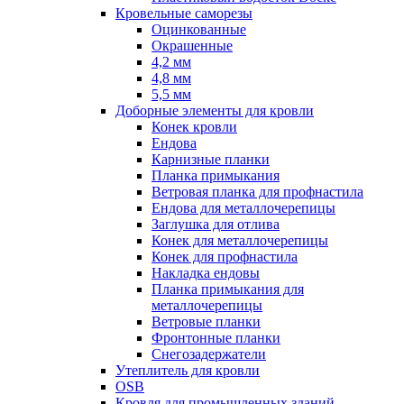
Кровельные саморезы
Оцинкованные
Окрашенные
4,2 мм
4,8 мм
5,5 мм
Доборные элементы для кровли
Конек кровли
Ендова
Карнизные планки
Планка примыкания
Ветровая планка для профнастила
Ендова для металлочерепицы
Заглушка для отлива
Конек для металлочерепицы
Конек для профнастила
Накладка ендовы
Планка примыкания для
металлочерепицы
Ветровые планки
Фронтонные планки
Снегозадержатели
Утеплитель для кровли
OSB
Кровля для промышленных зданий