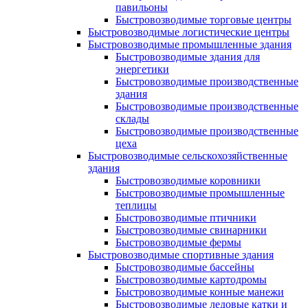
павильоны
Быстровозводимые торговые центры
Быстровозводимые логистические центры
Быстровозводимые промышленные здания
Быстровозводимые здания для
энергетики
Быстровозводимые производственные
здания
Быстровозводимые производственные
склады
Быстровозводимые производственные
цеха
Быстровозводимые сельскохозяйственные
здания
Быстровозводимые коровники
Быстровозводимые промышленные
теплицы
Быстровозводимые птичники
Быстровозводимые свинарники
Быстровозводимые фермы
Быстровозводимые спортивные здания
Быстровозводимые бассейны
Быстровозводимые картодромы
Быстровозводимые конные манежи
Быстровозводимые ледовые катки и