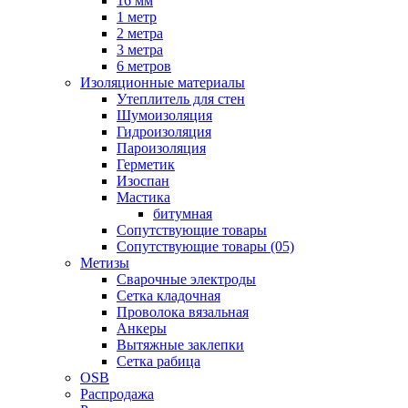
16 мм
1 метр
2 метра
3 метра
6 метров
Изоляционные материалы
Утеплитель для стен
Шумоизоляция
Гидроизоляция
Пароизоляция
Герметик
Изоспан
Мастика
битумная
Сопутствующие товары
Сопутствующие товары (05)
Метизы
Сварочные электроды
Сетка кладочная
Проволока вязальная
Анкеры
Вытяжные заклепки
Сетка рабица
OSB
Распродажа