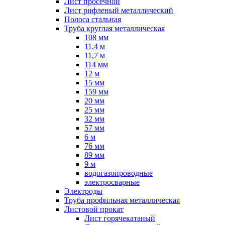
Лист просечной
Лист рифленый металлический
Полоса стальная
Труба круглая металлическая
108 мм
11,4 м
11,7 м
114 мм
12 м
15 мм
159 мм
20 мм
25 мм
32 мм
57 мм
6 м
76 мм
89 мм
9 м
водогазопроводные
электросварные
Электроды
Труба профильная металлическая
Листовой прокат
Лист горячекатаный