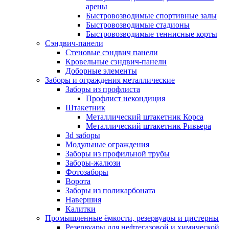
арены
Быстровозводимые спортивные залы
Быстровозводимые стадионы
Быстровозводимые теннисные корты
Сэндвич-панели
Стеновые сэндвич панели
Кровельные сэндвич-панели
Доборные элементы
Заборы и ограждения металлические
Заборы из профлиста
Профлист некондиция
Штакетник
Металлический штакетник Корса
Металлический штакетник Ривьера
3d заборы
Модульные ограждения
Заборы из профильной трубы
Заборы-жалюзи
Фотозаборы
Ворота
Заборы из поликарбоната
Навершия
Калитки
Промышленные ёмкости, резервуары и цистерны
Резервуары для нефтегазовой и химической