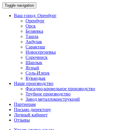
Toggle navigation
Ваш город:
Оренбург
Оренбург
Орск
Беляевка
Ташла
Акбулак
Саракташ
Новосергиевка
Сорочинск
Шарлык
Ясный
Соль-Илецк
Кувандык
Наше производство
Фасадно-кровельное производство
Трубное производство
Завод металлоконструкций
Партнерам
Письмо директору
Личный кабинет
Отзывы
Узнать статус заказа