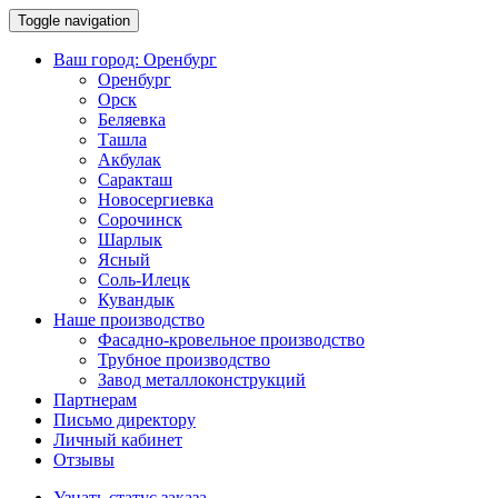
Toggle navigation
Ваш город:
Оренбург
Оренбург
Орск
Беляевка
Ташла
Акбулак
Саракташ
Новосергиевка
Сорочинск
Шарлык
Ясный
Соль-Илецк
Кувандык
Наше производство
Фасадно-кровельное производство
Трубное производство
Завод металлоконструкций
Партнерам
Письмо директору
Личный кабинет
Отзывы
Узнать статус заказа