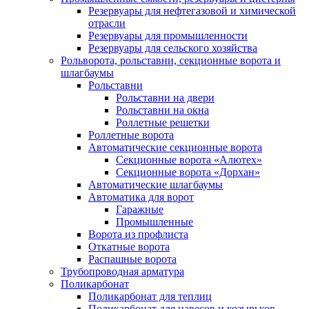
Резервуары для нефтегазовой и химической
отрасли
Резервуары для промышленности
Резервуары для сельского хозяйства
Рольворота, рольставни, секционные ворота и
шлагбаумы
Рольставни
Рольставни на двери
Рольставни на окна
Роллетные решетки
Роллетные ворота
Автоматические секционные ворота
Секционные ворота «Алютех»
Секционные ворота «Дорхан»
Автоматические шлагбаумы
Автоматика для ворот
Гаражные
Промышленные
Ворота из профлиста
Откатные ворота
Распашные ворота
Трубопроводная арматура
Поликарбонат
Поликарбонат для теплиц
Поликарбонат для навесов и козырьков