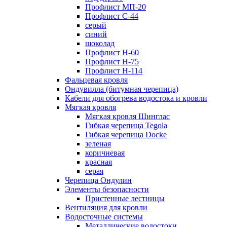
Профлист МП-20
Профлист С-44
серый
синий
шоколад
Профлист Н-60
Профлист Н-75
Профлист H-114
Фальцевая кровля
Ондувилла (битумная черепица)
Кабели для обогрева водостока и кровли
Мягкая кровля
Мягкая кровля Шинглас
Гибкая черепица Tegola
Гибкая черепица Docke
зеленая
коричневая
красная
серая
Черепица Ондулин
Элементы безопасности
Пристенные лестницы
Вентиляция для кровли
Водосточные системы
Металлические водостоки