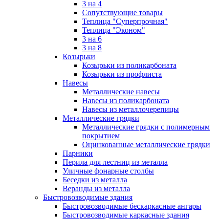
3 на 4
Сопутствующие товары
Теплица "Суперпрочная"
Теплица "Эконом"
3 на 6
3 на 8
Козырьки
Козырьки из поликарбоната
Козырьки из профлиста
Навесы
Металлические навесы
Навесы из поликарбоната
Навесы из металлочерепицы
Металлические грядки
Металлические грядки с полимерным
покрытием
Оцинкованные металлические грядки
Парники
Перила для лестниц из металла
Уличные фонарные столбы
Беседки из металла
Веранды из металла
Быстровозводимые здания
Быстровозводимые бескаркасные ангары
Быстровозводимые каркасные здания