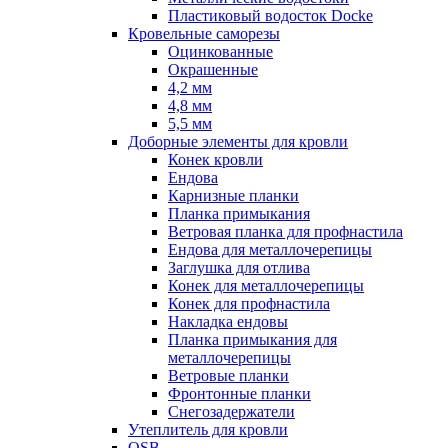
Пластиковый водосток Docke
Кровельные саморезы
Оцинкованные
Окрашенные
4,2 мм
4,8 мм
5,5 мм
Доборные элементы для кровли
Конек кровли
Ендова
Карнизные планки
Планка примыкания
Ветровая планка для профнастила
Ендова для металлочерепицы
Заглушка для отлива
Конек для металлочерепицы
Конек для профнастила
Накладка ендовы
Планка примыкания для
металлочерепицы
Ветровые планки
Фронтонные планки
Снегозадержатели
Утеплитель для кровли
OSB