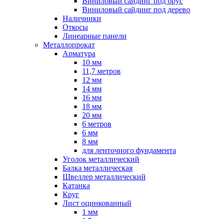
Виниловый сайдинг под брус
Виниловый сайдинг под дерево
Наличники
Откосы
Линеарные панели
Металлопрокат
Арматура
10 мм
11,7 метров
12 мм
14 мм
16 мм
18 мм
20 мм
6 метров
6 мм
8 мм
для ленточного фундамента
Уголок металлический
Балка металлическая
Швеллер металлический
Катанка
Круг
Лист оцинкованный
1 мм