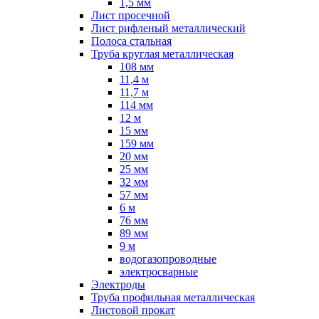
1,5 мм
Лист просечной
Лист рифленый металлический
Полоса стальная
Труба круглая металлическая
108 мм
11,4 м
11,7 м
114 мм
12 м
15 мм
159 мм
20 мм
25 мм
32 мм
57 мм
6 м
76 мм
89 мм
9 м
водогазопроводные
электросварные
Электроды
Труба профильная металлическая
Листовой прокат