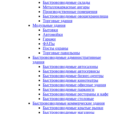
Быстровозводимые склады
Металлокаркасные ангары
Производственные помещения
Быстровозводимые овощехранилища
Торговые здания
Модульные здания
Бытовки
Автомойки
Гаражи
ФАПы
Посты охраны
Торговые павильоны
Быстровозводимые административные
здания
Быстровозводимые автосалоны
Быстровозводимые автосервисы
Быстровозводимые бизнес-центры
Быстровозводимые кинотеатры
Быстровозводимые офисные здания
Быстровозводимые паркинги
Быстровозводимые рестораны и кафе
Быстровозводимые столовые
Быстровозводимые коммерческие здания
Быстровозводимые крытые рынки
Быстровозводимые магазины