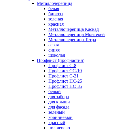
Металлочерепица
белая
бирюза
зеленая
красная
Металлочерепица Каскад
Металлочерепица Монтерей
Металлочерепица Тетра
серая
синяя
шоколад
Профлист (профнастил)
Профлист С-8
Профлист СС-10
Профлист C-21
Профлист НС-25
Профлист НС-35
белый
для забора
для крыши
для фасада
зеленый
коричневый
красный
под дерево