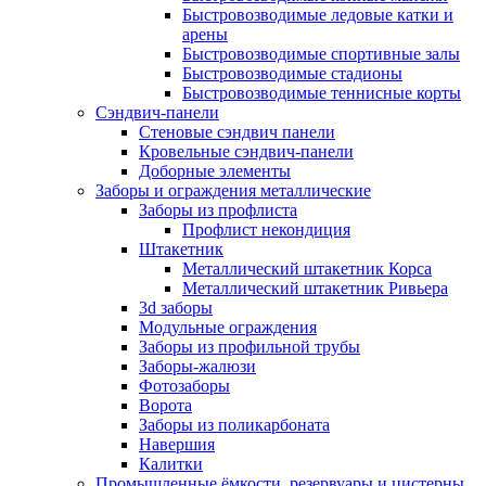
Быстровозводимые ледовые катки и
арены
Быстровозводимые спортивные залы
Быстровозводимые стадионы
Быстровозводимые теннисные корты
Сэндвич-панели
Стеновые сэндвич панели
Кровельные сэндвич-панели
Доборные элементы
Заборы и ограждения металлические
Заборы из профлиста
Профлист некондиция
Штакетник
Металлический штакетник Корса
Металлический штакетник Ривьера
3d заборы
Модульные ограждения
Заборы из профильной трубы
Заборы-жалюзи
Фотозаборы
Ворота
Заборы из поликарбоната
Навершия
Калитки
Промышленные ёмкости, резервуары и цистерны