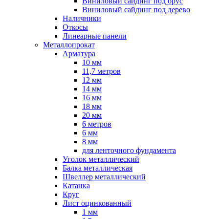
Виниловый сайдинг под брус
Виниловый сайдинг под дерево
Наличники
Откосы
Линеарные панели
Металлопрокат
Арматура
10 мм
11,7 метров
12 мм
14 мм
16 мм
18 мм
20 мм
6 метров
6 мм
8 мм
для ленточного фундамента
Уголок металлический
Балка металлическая
Швеллер металлический
Катанка
Круг
Лист оцинкованный
1 мм