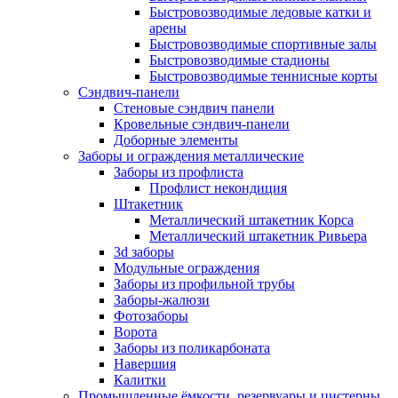
Быстровозводимые ледовые катки и
арены
Быстровозводимые спортивные залы
Быстровозводимые стадионы
Быстровозводимые теннисные корты
Сэндвич-панели
Стеновые сэндвич панели
Кровельные сэндвич-панели
Доборные элементы
Заборы и ограждения металлические
Заборы из профлиста
Профлист некондиция
Штакетник
Металлический штакетник Корса
Металлический штакетник Ривьера
3d заборы
Модульные ограждения
Заборы из профильной трубы
Заборы-жалюзи
Фотозаборы
Ворота
Заборы из поликарбоната
Навершия
Калитки
Промышленные ёмкости, резервуары и цистерны