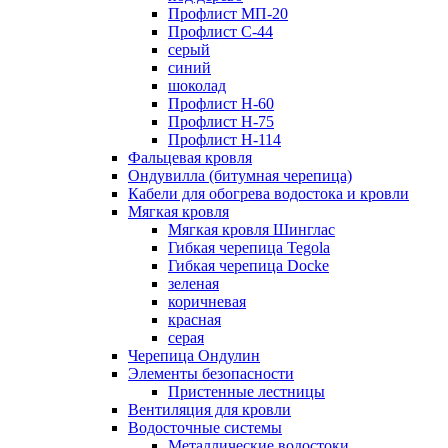
Профлист МП-20
Профлист С-44
серый
синий
шоколад
Профлист Н-60
Профлист Н-75
Профлист H-114
Фальцевая кровля
Ондувилла (битумная черепица)
Кабели для обогрева водостока и кровли
Мягкая кровля
Мягкая кровля Шинглас
Гибкая черепица Tegola
Гибкая черепица Docke
зеленая
коричневая
красная
серая
Черепица Ондулин
Элементы безопасности
Пристенные лестницы
Вентиляция для кровли
Водосточные системы
Металлические водостоки