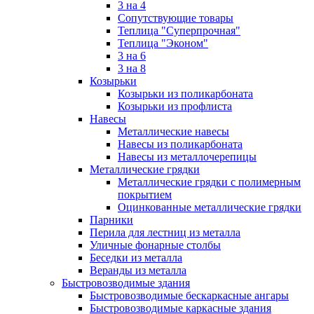
3 на 4
Сопутствующие товары
Теплица "Суперпрочная"
Теплица "Эконом"
3 на 6
3 на 8
Козырьки
Козырьки из поликарбоната
Козырьки из профлиста
Навесы
Металлические навесы
Навесы из поликарбоната
Навесы из металлочерепицы
Металлические грядки
Металлические грядки с полимерным
покрытием
Оцинкованные металлические грядки
Парники
Перила для лестниц из металла
Уличные фонарные столбы
Беседки из металла
Веранды из металла
Быстровозводимые здания
Быстровозводимые бескаркасные ангары
Быстровозводимые каркасные здания