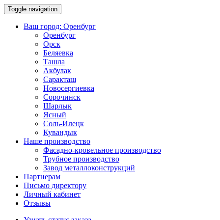
Toggle navigation
Ваш город:
Оренбург
Оренбург
Орск
Беляевка
Ташла
Акбулак
Саракташ
Новосергиевка
Сорочинск
Шарлык
Ясный
Соль-Илецк
Кувандык
Наше производство
Фасадно-кровельное производство
Трубное производство
Завод металлоконструкций
Партнерам
Письмо директору
Личный кабинет
Отзывы
Узнать статус заказа