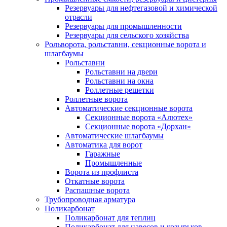
Резервуары для нефтегазовой и химической
отрасли
Резервуары для промышленности
Резервуары для сельского хозяйства
Рольворота, рольставни, секционные ворота и
шлагбаумы
Рольставни
Рольставни на двери
Рольставни на окна
Роллетные решетки
Роллетные ворота
Автоматические секционные ворота
Секционные ворота «Алютех»
Секционные ворота «Дорхан»
Автоматические шлагбаумы
Автоматика для ворот
Гаражные
Промышленные
Ворота из профлиста
Откатные ворота
Распашные ворота
Трубопроводная арматура
Поликарбонат
Поликарбонат для теплиц
Поликарбонат для навесов и козырьков