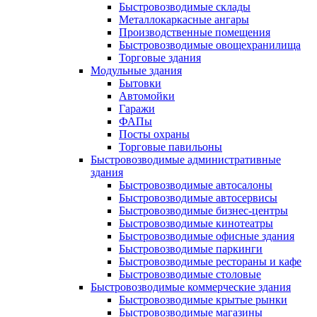
Быстровозводимые склады
Металлокаркасные ангары
Производственные помещения
Быстровозводимые овощехранилища
Торговые здания
Модульные здания
Бытовки
Автомойки
Гаражи
ФАПы
Посты охраны
Торговые павильоны
Быстровозводимые административные
здания
Быстровозводимые автосалоны
Быстровозводимые автосервисы
Быстровозводимые бизнес-центры
Быстровозводимые кинотеатры
Быстровозводимые офисные здания
Быстровозводимые паркинги
Быстровозводимые рестораны и кафе
Быстровозводимые столовые
Быстровозводимые коммерческие здания
Быстровозводимые крытые рынки
Быстровозводимые магазины