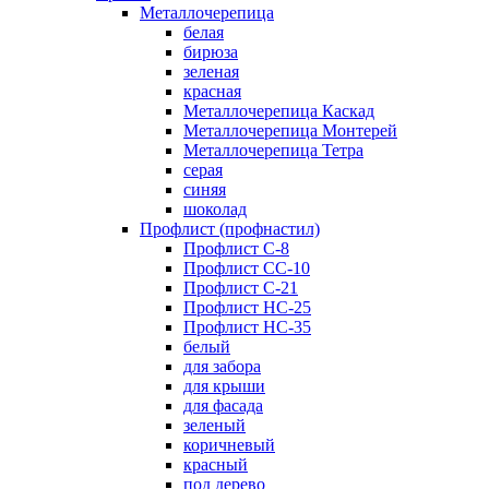
Металлочерепица
белая
бирюза
зеленая
красная
Металлочерепица Каскад
Металлочерепица Монтерей
Металлочерепица Тетра
серая
синяя
шоколад
Профлист (профнастил)
Профлист С-8
Профлист СС-10
Профлист C-21
Профлист НС-25
Профлист НС-35
белый
для забора
для крыши
для фасада
зеленый
коричневый
красный
под дерево