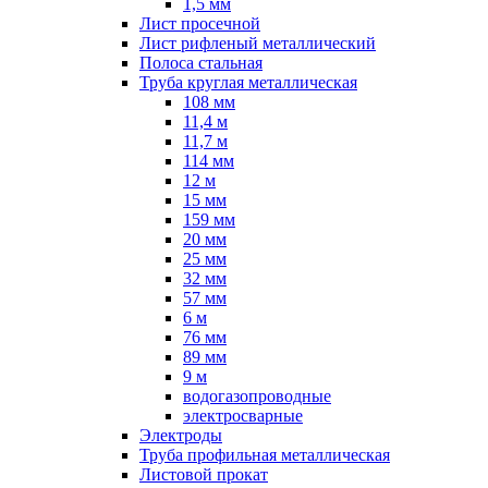
1,5 мм
Лист просечной
Лист рифленый металлический
Полоса стальная
Труба круглая металлическая
108 мм
11,4 м
11,7 м
114 мм
12 м
15 мм
159 мм
20 мм
25 мм
32 мм
57 мм
6 м
76 мм
89 мм
9 м
водогазопроводные
электросварные
Электроды
Труба профильная металлическая
Листовой прокат