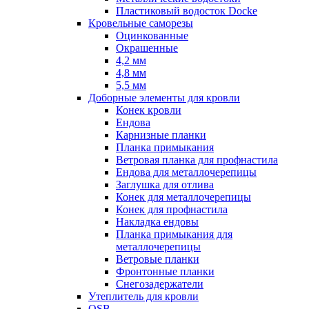
Пластиковый водосток Docke
Кровельные саморезы
Оцинкованные
Окрашенные
4,2 мм
4,8 мм
5,5 мм
Доборные элементы для кровли
Конек кровли
Ендова
Карнизные планки
Планка примыкания
Ветровая планка для профнастила
Ендова для металлочерепицы
Заглушка для отлива
Конек для металлочерепицы
Конек для профнастила
Накладка ендовы
Планка примыкания для
металлочерепицы
Ветровые планки
Фронтонные планки
Снегозадержатели
Утеплитель для кровли
OSB