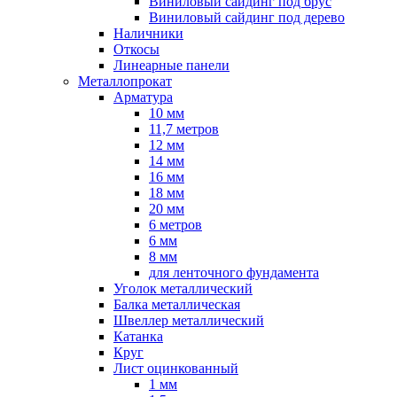
Виниловый сайдинг под брус
Виниловый сайдинг под дерево
Наличники
Откосы
Линеарные панели
Металлопрокат
Арматура
10 мм
11,7 метров
12 мм
14 мм
16 мм
18 мм
20 мм
6 метров
6 мм
8 мм
для ленточного фундамента
Уголок металлический
Балка металлическая
Швеллер металлический
Катанка
Круг
Лист оцинкованный
1 мм