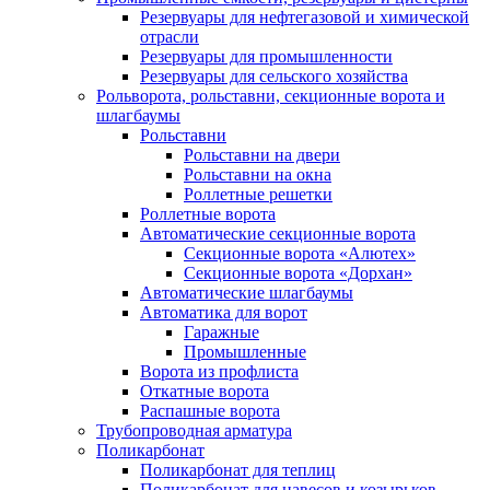
Резервуары для нефтегазовой и химической
отрасли
Резервуары для промышленности
Резервуары для сельского хозяйства
Рольворота, рольставни, секционные ворота и
шлагбаумы
Рольставни
Рольставни на двери
Рольставни на окна
Роллетные решетки
Роллетные ворота
Автоматические секционные ворота
Секционные ворота «Алютех»
Секционные ворота «Дорхан»
Автоматические шлагбаумы
Автоматика для ворот
Гаражные
Промышленные
Ворота из профлиста
Откатные ворота
Распашные ворота
Трубопроводная арматура
Поликарбонат
Поликарбонат для теплиц
Поликарбонат для навесов и козырьков