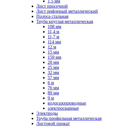
1,5 мм
Лист просечной
Лист рифленый металлический
Полоса стальная
Труба круглая металлическая
108 мм
11,4 м
11,7 м
114 мм
12 м
15 мм
159 мм
20 мм
25 мм
32 мм
57 мм
6 м
76 мм
89 мм
9 м
водогазопроводные
электросварные
Электроды
Труба профильная металлическая
Листовой прокат