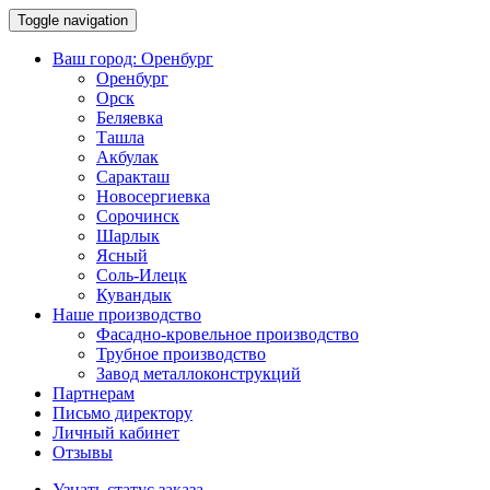
Toggle navigation
Ваш город:
Оренбург
Оренбург
Орск
Беляевка
Ташла
Акбулак
Саракташ
Новосергиевка
Сорочинск
Шарлык
Ясный
Соль-Илецк
Кувандык
Наше производство
Фасадно-кровельное производство
Трубное производство
Завод металлоконструкций
Партнерам
Письмо директору
Личный кабинет
Отзывы
Узнать статус заказа