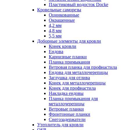
Пластиковый водосток Docke
Кровельные саморезы
Оцинкованные
Окрашенные
4,2 мм
4,8 мм
5,5 мм
Доборные элементы для кровли
Конек кровли
Ендова
Карнизные планки
Планка примыкания
Ветровая планка для профнастила
Ендова для металлочерепицы
Заглушка для отлива
Конек для металлочерепицы
Конек для профнастила
Накладка ендовы
Планка примыкания для
металлочерепицы
Ветровые планки
Фронтонные планки
Снегозадержатели
Утеплитель для кровли
OSB