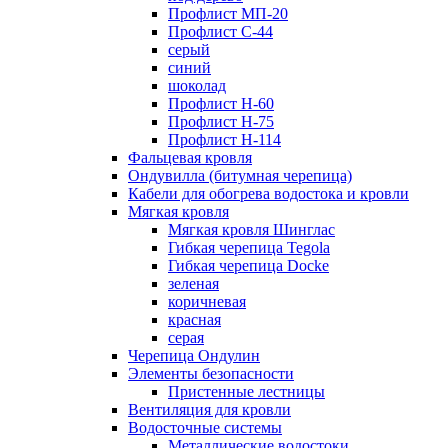
Профлист МП-20
Профлист С-44
серый
синий
шоколад
Профлист Н-60
Профлист Н-75
Профлист H-114
Фальцевая кровля
Ондувилла (битумная черепица)
Кабели для обогрева водостока и кровли
Мягкая кровля
Мягкая кровля Шинглас
Гибкая черепица Tegola
Гибкая черепица Docke
зеленая
коричневая
красная
серая
Черепица Ондулин
Элементы безопасности
Пристенные лестницы
Вентиляция для кровли
Водосточные системы
Металлические водостоки