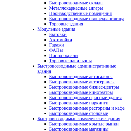
Быстровозводимые склады
Металлокаркасные ангары
Производственные помещения
Быстровозводимые овощехранилища
Торговые здания
Модульные здания
Бытовки
Автомойки
Гаражи
ФАПы
Посты охраны
Торговые павильоны
Быстровозводимые административные
здания
Быстровозводимые автосалоны
Быстровозводимые автосервисы
Быстровозводимые бизнес-центры
Быстровозводимые кинотеатры
Быстровозводимые офисные здания
Быстровозводимые паркинги
Быстровозводимые рестораны и кафе
Быстровозводимые столовые
Быстровозводимые коммерческие здания
Быстровозводимые крытые рынки
Быстровозводимые магазины