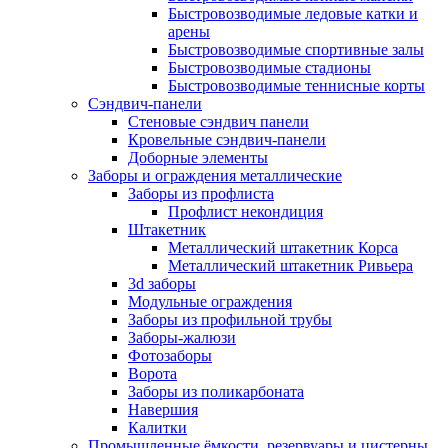
Быстровозводимые ледовые катки и
арены
Быстровозводимые спортивные залы
Быстровозводимые стадионы
Быстровозводимые теннисные корты
Сэндвич-панели
Стеновые сэндвич панели
Кровельные сэндвич-панели
Доборные элементы
Заборы и ограждения металлические
Заборы из профлиста
Профлист некондиция
Штакетник
Металлический штакетник Корса
Металлический штакетник Ривьера
3d заборы
Модульные ограждения
Заборы из профильной трубы
Заборы-жалюзи
Фотозаборы
Ворота
Заборы из поликарбоната
Навершия
Калитки
Промышленные ёмкости, резервуары и цистерны