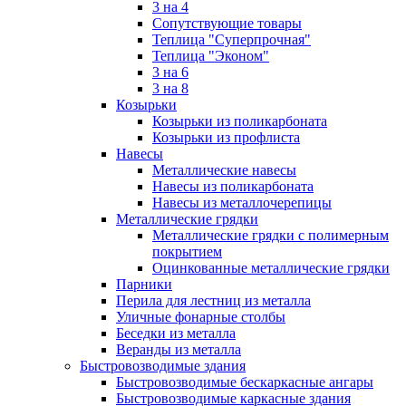
3 на 4
Сопутствующие товары
Теплица "Суперпрочная"
Теплица "Эконом"
3 на 6
3 на 8
Козырьки
Козырьки из поликарбоната
Козырьки из профлиста
Навесы
Металлические навесы
Навесы из поликарбоната
Навесы из металлочерепицы
Металлические грядки
Металлические грядки с полимерным
покрытием
Оцинкованные металлические грядки
Парники
Перила для лестниц из металла
Уличные фонарные столбы
Беседки из металла
Веранды из металла
Быстровозводимые здания
Быстровозводимые бескаркасные ангары
Быстровозводимые каркасные здания