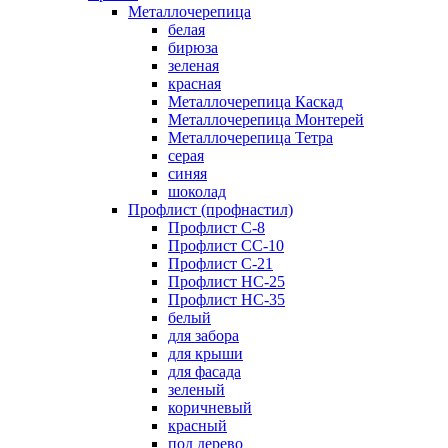
Металлочерепица
белая
бирюза
зеленая
красная
Металлочерепица Каскад
Металлочерепица Монтерей
Металлочерепица Тетра
серая
синяя
шоколад
Профлист (профнастил)
Профлист С-8
Профлист СС-10
Профлист C-21
Профлист НС-25
Профлист НС-35
белый
для забора
для крыши
для фасада
зеленый
коричневый
красный
под дерево