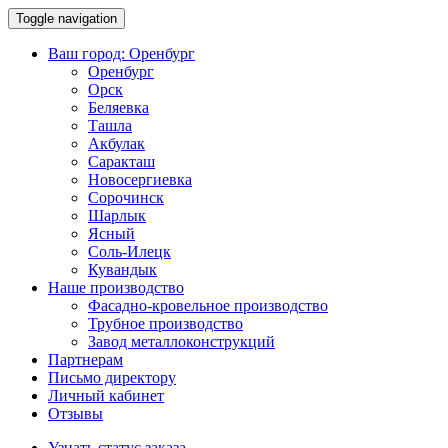
Toggle navigation
Ваш город:
Оренбург
Оренбург
Орск
Беляевка
Ташла
Акбулак
Саракташ
Новосергиевка
Сорочинск
Шарлык
Ясный
Соль-Илецк
Кувандык
Наше производство
Фасадно-кровельное производство
Трубное производство
Завод металлоконструкций
Партнерам
Письмо директору
Личный кабинет
Отзывы
Узнать статус заказа