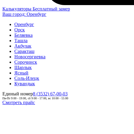
Калькуляторы
Бесплатный замер
Ваш город:
Оренбург
Оренбург
Орск
Беляевка
Ташла
Акбулак
Саракташ
Новосергиевка
Сорочинск
Шарлык
Ясный
Соль-Илецк
Кувандык
Единый номер
8 (3532) 67-00-03
Пн-Пт 9:00 - 19:00, сб 9:00 - 17:00, вс 10:00 - 15:00
Смотреть прайс