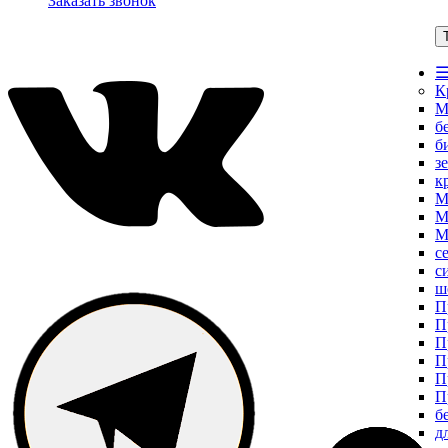
Заказать звонок
☰
К
М
б
б
з
к
М
М
М
с
с
ш
П
П
П
П
П
П
б
д