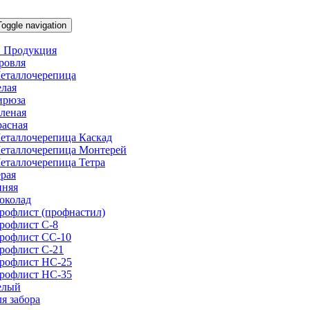
Toggle navigation
 Продукция
ровля
еталлочерепица
елая
ирюза
еленая
расная
еталлочерепица Каскад
еталлочерепица Монтерей
еталлочерепица Тетра
ерая
иняя
околад
рофлист (профнастил)
рофлист С-8
рофлист СС-10
рофлист C-21
рофлист НС-25
рофлист НС-35
елый
ля забора