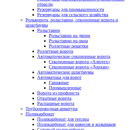
отрасли
Резервуары для промышленности
Резервуары для сельского хозяйства
Рольворота, рольставни, секционные ворота и
шлагбаумы
Рольставни
Рольставни на двери
Рольставни на окна
Роллетные решетки
Роллетные ворота
Автоматические секционные ворота
Секционные ворота «Алютех»
Секционные ворота «Дорхан»
Автоматические шлагбаумы
Автоматика для ворот
Гаражные
Промышленные
Ворота из профлиста
Откатные ворота
Распашные ворота
Трубопроводная арматура
Поликарбонат
Поликарбонат для теплиц
Поликарбонат для навесов и козырьков
Сотовый поликарбонат