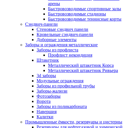
арены
Быстровозводимые спортивные залы
Быстровозводимые стадионы
Быстровозводимые теннисные корты
Сэндвич-панели
Стеновые сэндвич панели
Кровельные сэндвич-панели
Доборные элементы
Заборы и ограждения металлические
Заборы из профлиста
Профлист некондиция
Штакетник
Металлический штакетник Корса
Металлический штакетник Ривьера
3d заборы
Модульные ограждения
Заборы из профильной трубы
Заборы-жалюзи
Фотозаборы
Ворота
Заборы из поликарбоната
Навершия
Калитки
Промышленные ёмкости, резервуары и цистерны
Резервуары для нефтегазовой и химической