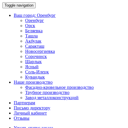
Toggle navigation
Ваш город:
Оренбург
Оренбург
Орск
Беляевка
Ташла
Акбулак
Саракташ
Новосергиевка
Сорочинск
Шарлык
Ясный
Соль-Илецк
Кувандык
Наше производство
Фасадно-кровельное производство
Трубное производство
Завод металлоконструкций
Партнерам
Письмо директору
Личный кабинет
Отзывы
Узнать статус заказа