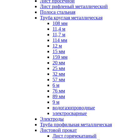
Лист просечной
Лист рифленый металлический
Полоса стальная
Труба круглая металлическая
108 мм
11,4 м
11,7 м
114 мм
12 м
15 мм
159 мм
20 мм
25 мм
32 мм
57 мм
6 м
76 мм
89 мм
9 м
водогазопроводные
электросварные
Электроды
Труба профильная металлическая
Листовой прокат
Лист горячекатаный