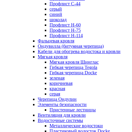
Профлист С-44
серый
синий
шоколад
Профлист Н-60
Профлист Н-75
Профлист H-114
Фальцевая кровля
Ондувилла (битумная черепица)
Кабели для обогрева водостока и кровли
Мягкая кровля
Мягкая кровля Шинглас
Гибкая черепица Tegola
Гибкая черепица Docke
зеленая
коричневая
красная
серая
Черепица Ондулин
Элементы безопасности
Пристенные лестницы
Вентиляция для кровли
Водосточные системы
Металлические водостоки
Пластиковый водосток Docke