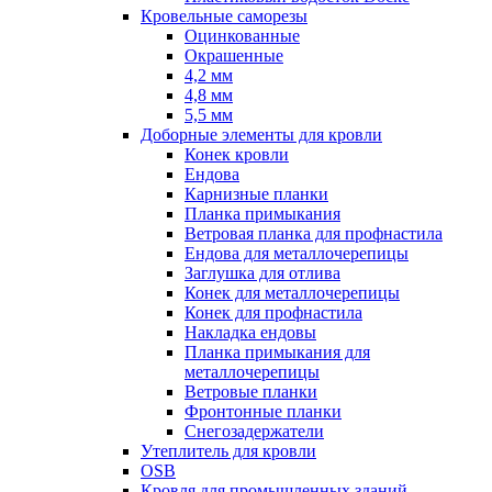
Кровельные саморезы
Оцинкованные
Окрашенные
4,2 мм
4,8 мм
5,5 мм
Доборные элементы для кровли
Конек кровли
Ендова
Карнизные планки
Планка примыкания
Ветровая планка для профнастила
Ендова для металлочерепицы
Заглушка для отлива
Конек для металлочерепицы
Конек для профнастила
Накладка ендовы
Планка примыкания для
металлочерепицы
Ветровые планки
Фронтонные планки
Снегозадержатели
Утеплитель для кровли
OSB
Кровля для промышленных зданий