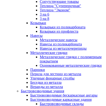
Сопутствующие товары
Теплица "Суперпрочная"
Теплица "Эконом"
3 на 6
3 на 8
Козырьки
Козырьки из поликарбоната
Козырьки из профлиста
Навесы
Металлические навесы
Навесы из поликарбоната
Навесы из металлочерепицы
Металлические грядки
Металлические грядки с полимерным
покрытием
Оцинкованные металлические грядки
Парники
Перила для лестниц из металла
Уличные фонарные столбы
Беседки из металла
Веранды из металла
Быстровозводимые здания
Быстровозводимые бескаркасные ангары
Быстровозводимые каркасные здания
Быстровозводимые склады