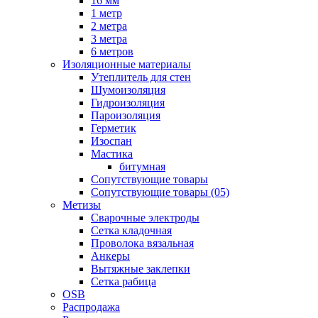
16 мм
1 метр
2 метра
3 метра
6 метров
Изоляционные материалы
Утеплитель для стен
Шумоизоляция
Гидроизоляция
Пароизоляция
Герметик
Изоспан
Мастика
битумная
Сопутствующие товары
Сопутствующие товары (05)
Метизы
Сварочные электроды
Сетка кладочная
Проволока вязальная
Анкеры
Вытяжные заклепки
Сетка рабица
OSB
Распродажа