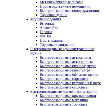
Металлокаркасные ангары
Производственные помещения
Быстровозводимые овощехранилища
Торговые здания
Модульные здания
Бытовки
Автомойки
Гаражи
ФАПы
Посты охраны
Торговые павильоны
Быстровозводимые административные
здания
Быстровозводимые автосалоны
Быстровозводимые автосервисы
Быстровозводимые бизнес-центры
Быстровозводимые кинотеатры
Быстровозводимые офисные здания
Быстровозводимые паркинги
Быстровозводимые рестораны и кафе
Быстровозводимые столовые
Быстровозводимые коммерческие здания
Быстровозводимые крытые рынки
Быстровозводимые магазины
Быстровозводимые торговые