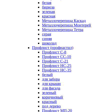
белая
бирюза
зеленая
красная
Металлочерепица Каскад
Металлочерепица Монтерей
Металлочерепица Тетра
серая
синяя
шоколад
Профлист (профнастил)
Профлист С-8
Профлист СС-10
Профлист C-21
Профлист НС-25
Профлист НС-35
белый
для забора
для крыши
для фасада
зеленый
коричневый
красный
под дерево
Профлист МП-20