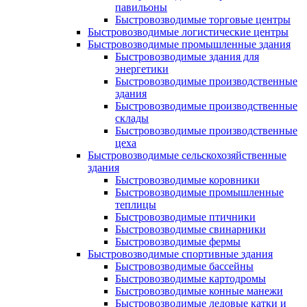
павильоны
Быстровозводимые торговые центры
Быстровозводимые логистические центры
Быстровозводимые промышленные здания
Быстровозводимые здания для
энергетики
Быстровозводимые производственные
здания
Быстровозводимые производственные
склады
Быстровозводимые производственные
цеха
Быстровозводимые сельскохозяйственные
здания
Быстровозводимые коровники
Быстровозводимые промышленные
теплицы
Быстровозводимые птичники
Быстровозводимые свинарники
Быстровозводимые фермы
Быстровозводимые спортивные здания
Быстровозводимые бассейны
Быстровозводимые картодромы
Быстровозводимые конные манежи
Быстровозводимые ледовые катки и