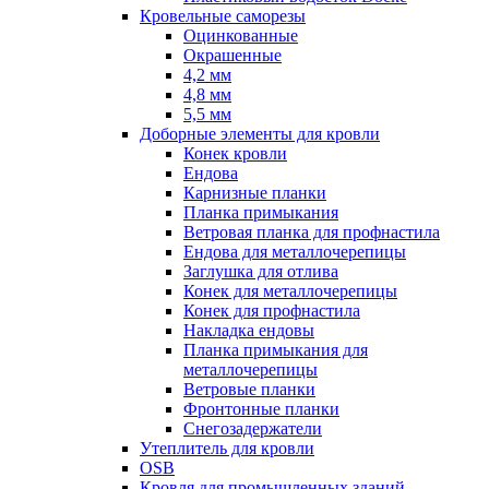
Кровельные саморезы
Оцинкованные
Окрашенные
4,2 мм
4,8 мм
5,5 мм
Доборные элементы для кровли
Конек кровли
Ендова
Карнизные планки
Планка примыкания
Ветровая планка для профнастила
Ендова для металлочерепицы
Заглушка для отлива
Конек для металлочерепицы
Конек для профнастила
Накладка ендовы
Планка примыкания для
металлочерепицы
Ветровые планки
Фронтонные планки
Снегозадержатели
Утеплитель для кровли
OSB
Кровля для промышленных зданий