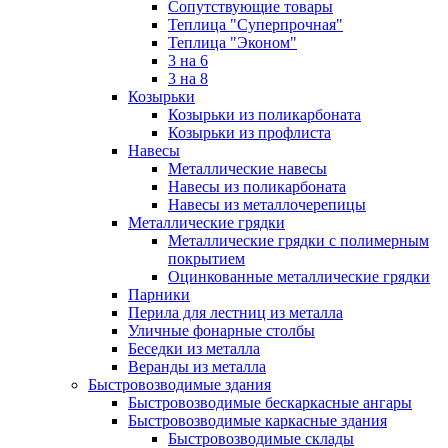
Сопутствующие товары
Теплица "Суперпрочная"
Теплица "Эконом"
3 на 6
3 на 8
Козырьки
Козырьки из поликарбоната
Козырьки из профлиста
Навесы
Металлические навесы
Навесы из поликарбоната
Навесы из металлочерепицы
Металлические грядки
Металлические грядки с полимерным
покрытием
Оцинкованные металлические грядки
Парники
Перила для лестниц из металла
Уличные фонарные столбы
Беседки из металла
Веранды из металла
Быстровозводимые здания
Быстровозводимые бескаркасные ангары
Быстровозводимые каркасные здания
Быстровозводимые склады