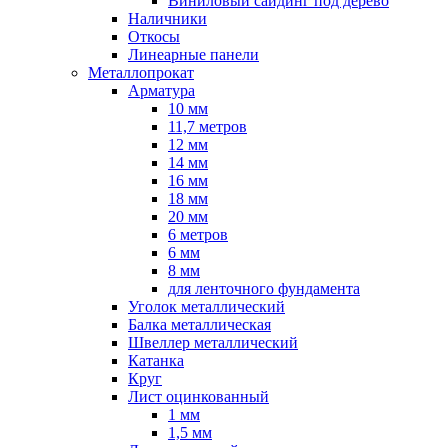
Виниловый сайдинг под дерево
Наличники
Откосы
Линеарные панели
Металлопрокат
Арматура
10 мм
11,7 метров
12 мм
14 мм
16 мм
18 мм
20 мм
6 метров
6 мм
8 мм
для ленточного фундамента
Уголок металлический
Балка металлическая
Швеллер металлический
Катанка
Круг
Лист оцинкованный
1 мм
1,5 мм