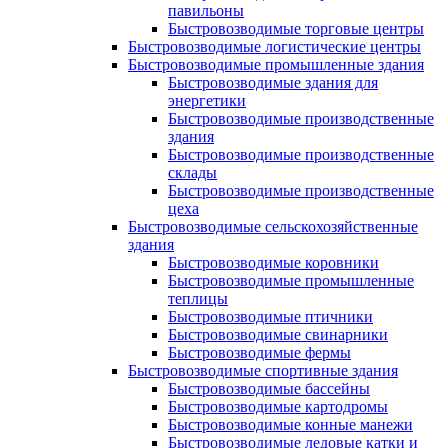
павильоны
Быстровозводимые торговые центры
Быстровозводимые логистические центры
Быстровозводимые промышленные здания
Быстровозводимые здания для
энергетики
Быстровозводимые производственные
здания
Быстровозводимые производственные
склады
Быстровозводимые производственные
цеха
Быстровозводимые сельскохозяйственные
здания
Быстровозводимые коровники
Быстровозводимые промышленные
теплицы
Быстровозводимые птичники
Быстровозводимые свинарники
Быстровозводимые фермы
Быстровозводимые спортивные здания
Быстровозводимые бассейны
Быстровозводимые картодромы
Быстровозводимые конные манежи
Быстровозводимые ледовые катки и