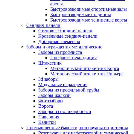
арены
Быстровозводимые спортивные залы
Быстровозводимые стадионы
Быстровозводимые теннисные корты
Сэндвич-панели
Стеновые сэндвич панели
Кровельные сэндвич-панели
Доборные элементы
Заборы и ограждения металлические
Заборы из профлиста
Профлист некондиция
Штакетник
Металлический штакетник Корса
Металлический штакетник Ривьера
3d заборы
Модульные ограждения
Заборы из профильной трубы
Заборы-жалюзи
Фотозаборы
Ворота
Заборы из поликарбоната
Навершия
Калитки
Промышленные ёмкости, резервуары и цистерны
Резервуары для нефтегазовой и химической