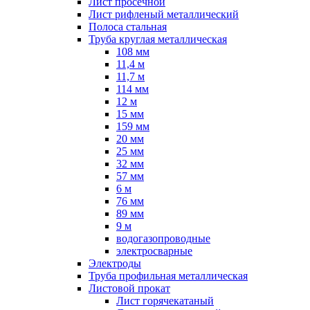
Лист просечной
Лист рифленый металлический
Полоса стальная
Труба круглая металлическая
108 мм
11,4 м
11,7 м
114 мм
12 м
15 мм
159 мм
20 мм
25 мм
32 мм
57 мм
6 м
76 мм
89 мм
9 м
водогазопроводные
электросварные
Электроды
Труба профильная металлическая
Листовой прокат
Лист горячекатаный