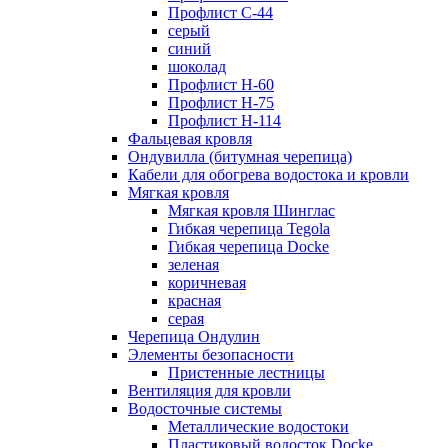
Профлист С-44
серый
синий
шоколад
Профлист Н-60
Профлист Н-75
Профлист H-114
Фальцевая кровля
Ондувилла (битумная черепица)
Кабели для обогрева водостока и кровли
Мягкая кровля
Мягкая кровля Шинглас
Гибкая черепица Tegola
Гибкая черепица Docke
зеленая
коричневая
красная
серая
Черепица Ондулин
Элементы безопасности
Пристенные лестницы
Вентиляция для кровли
Водосточные системы
Металлические водостоки
Пластиковый водосток Docke