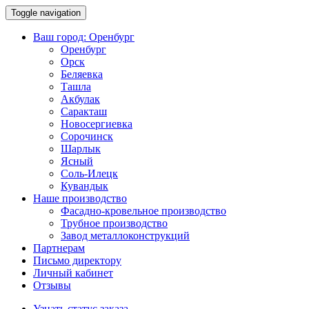
Toggle navigation
Ваш город:
Оренбург
Оренбург
Орск
Беляевка
Ташла
Акбулак
Саракташ
Новосергиевка
Сорочинск
Шарлык
Ясный
Соль-Илецк
Кувандык
Наше производство
Фасадно-кровельное производство
Трубное производство
Завод металлоконструкций
Партнерам
Письмо директору
Личный кабинет
Отзывы
Узнать статус заказа