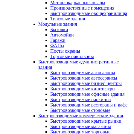
Металлокаркасные ангары
Производственные помещения
Быстровозводимые овощехранилища
Торговые здания
Модульные здания
Бытовки
Автомойки
Гаражи
ФАПы
Посты охраны
Торговые павильоны
Быстровозводимые административные
здания
Быстровозводимые автосалоны
Быстровозводимые автосервисы
Быстровозводимые бизнес-центры
Быстровозводимые кинотеатры
Быстровозводимые офисные здания
Быстровозводимые паркинги
Быстровозводимые рестораны и кафе
Быстровозводимые столовые
Быстровозводимые коммерческие здания
Быстровозводимые крытые рынки
Быстровозводимые магазины
Быстровозводимые торговые