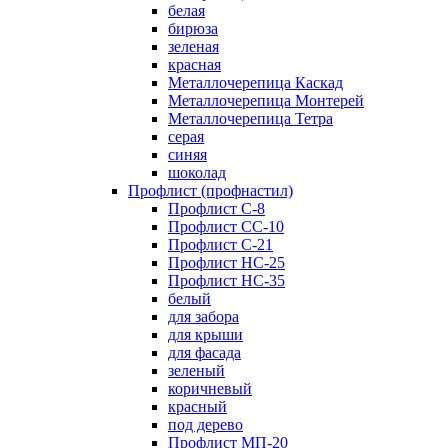
белая
бирюза
зеленая
красная
Металлочерепица Каскад
Металлочерепица Монтерей
Металлочерепица Тетра
серая
синяя
шоколад
Профлист (профнастил)
Профлист С-8
Профлист СС-10
Профлист C-21
Профлист НС-25
Профлист НС-35
белый
для забора
для крыши
для фасада
зеленый
коричневый
красный
под дерево
Профлист МП-20