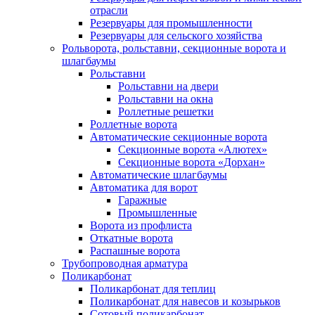
отрасли
Резервуары для промышленности
Резервуары для сельского хозяйства
Рольворота, рольставни, секционные ворота и
шлагбаумы
Рольставни
Рольставни на двери
Рольставни на окна
Роллетные решетки
Роллетные ворота
Автоматические секционные ворота
Секционные ворота «Алютех»
Секционные ворота «Дорхан»
Автоматические шлагбаумы
Автоматика для ворот
Гаражные
Промышленные
Ворота из профлиста
Откатные ворота
Распашные ворота
Трубопроводная арматура
Поликарбонат
Поликарбонат для теплиц
Поликарбонат для навесов и козырьков
Сотовый поликарбонат