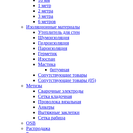
16 мм
1 метр
2 метра
3 метра
6 метров
Изоляционные материалы
Утеплитель для стен
Шумоизоляция
Гидроизоляция
Пароизоляция
Герметик
Изоспан
Мастика
битумная
Сопутствующие товары
Сопутствующие товары (05)
Метизы
Сварочные электроды
Сетка кладочная
Проволока вязальная
Анкеры
Вытяжные заклепки
Сетка рабица
OSB
Распродажа