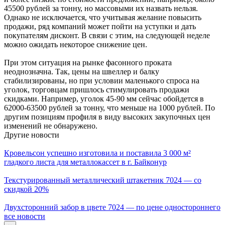
45500 рублей за тонну, но массовыми их назвать нельзя.
Однако не исключается, что учитывая желание повысить
продажи, ряд компаний может пойти на уступки и дать
покупателям дисконт. В связи с этим, на следующей неделе
можно ожидать некоторое снижение цен.
При этом ситуация на рынке фасонного проката
неоднозначна. Так, цены на швеллер и балку
стабилизированы, но при условии маленького спроса на
уголок, торговцам пришлось стимулировать продажи
скидками. Например, уголок 45-90 мм сейчас обойдется в
62000-63500 рублей за тонну, что меньше на 1000 рублей. По
другим позициям профиля в виду высоких закупочных цен
изменений не обнаружено.
Другие новости
Кровельсон успешно изготовила и поставила 3 000 м²
гладкого листа для металлокассет в г. Байконур
Текстурированный металлический штакетник 7024 — со
скидкой 20%
Двухсторонний забор в цвете 7024 — по цене одностороннего
все новости