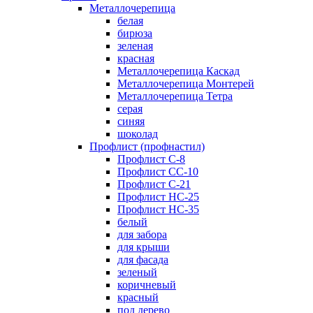
Металлочерепица
белая
бирюза
зеленая
красная
Металлочерепица Каскад
Металлочерепица Монтерей
Металлочерепица Тетра
серая
синяя
шоколад
Профлист (профнастил)
Профлист С-8
Профлист СС-10
Профлист C-21
Профлист НС-25
Профлист НС-35
белый
для забора
для крыши
для фасада
зеленый
коричневый
красный
под дерево