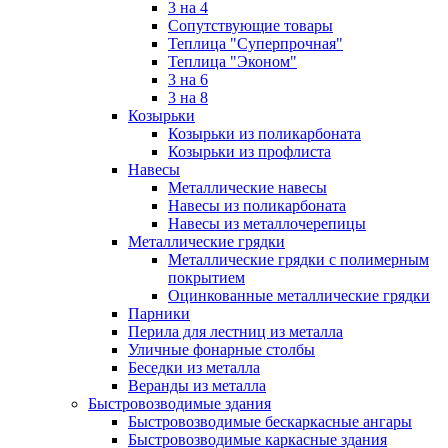
3 на 4
Сопутствующие товары
Теплица "Суперпрочная"
Теплица "Эконом"
3 на 6
3 на 8
Козырьки
Козырьки из поликарбоната
Козырьки из профлиста
Навесы
Металлические навесы
Навесы из поликарбоната
Навесы из металлочерепицы
Металлические грядки
Металлические грядки с полимерным
покрытием
Оцинкованные металлические грядки
Парники
Перила для лестниц из металла
Уличные фонарные столбы
Беседки из металла
Веранды из металла
Быстровозводимые здания
Быстровозводимые бескаркасные ангары
Быстровозводимые каркасные здания