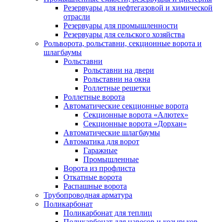
Резервуары для нефтегазовой и химической
отрасли
Резервуары для промышленности
Резервуары для сельского хозяйства
Рольворота, рольставни, секционные ворота и
шлагбаумы
Рольставни
Рольставни на двери
Рольставни на окна
Роллетные решетки
Роллетные ворота
Автоматические секционные ворота
Секционные ворота «Алютех»
Секционные ворота «Дорхан»
Автоматические шлагбаумы
Автоматика для ворот
Гаражные
Промышленные
Ворота из профлиста
Откатные ворота
Распашные ворота
Трубопроводная арматура
Поликарбонат
Поликарбонат для теплиц
Поликарбонат для навесов и козырьков