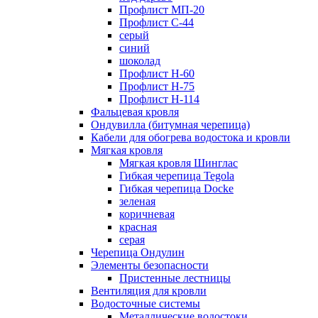
Профлист МП-20
Профлист С-44
серый
синий
шоколад
Профлист Н-60
Профлист Н-75
Профлист H-114
Фальцевая кровля
Ондувилла (битумная черепица)
Кабели для обогрева водостока и кровли
Мягкая кровля
Мягкая кровля Шинглас
Гибкая черепица Tegola
Гибкая черепица Docke
зеленая
коричневая
красная
серая
Черепица Ондулин
Элементы безопасности
Пристенные лестницы
Вентиляция для кровли
Водосточные системы
Металлические водостоки