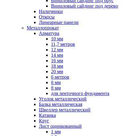
Виниловый сайдинг под брус
Виниловый сайдинг под дерево
Наличники
Откосы
Линеарные панели
Металлопрокат
Арматура
10 мм
11,7 метров
12 мм
14 мм
16 мм
18 мм
20 мм
6 метров
6 мм
8 мм
для ленточного фундамента
Уголок металлический
Балка металлическая
Швеллер металлический
Катанка
Круг
Лист оцинкованный
1 мм