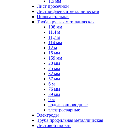
1,5 мм
Лист просечной
Лист рифленый металлический
Полоса стальная
Труба круглая металлическая
108 мм
11,4 м
11,7 м
114 мм
12 м
15 мм
159 мм
20 мм
25 мм
32 мм
57 мм
6 м
76 мм
89 мм
9 м
водогазопроводные
электросварные
Электроды
Труба профильная металлическая
Листовой прокат