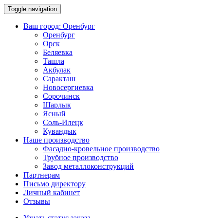
Toggle navigation
Ваш город:
Оренбург
Оренбург
Орск
Беляевка
Ташла
Акбулак
Саракташ
Новосергиевка
Сорочинск
Шарлык
Ясный
Соль-Илецк
Кувандык
Наше производство
Фасадно-кровельное производство
Трубное производство
Завод металлоконструкций
Партнерам
Письмо директору
Личный кабинет
Отзывы
Узнать статус заказа