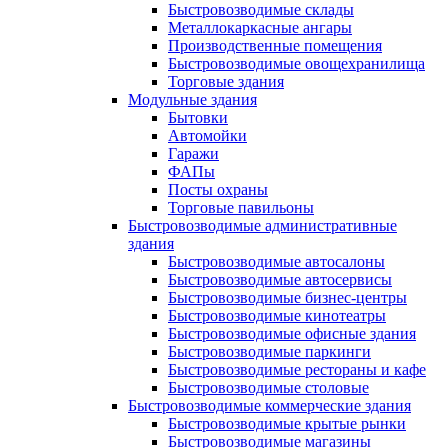
Быстровозводимые склады
Металлокаркасные ангары
Производственные помещения
Быстровозводимые овощехранилища
Торговые здания
Модульные здания
Бытовки
Автомойки
Гаражи
ФАПы
Посты охраны
Торговые павильоны
Быстровозводимые административные
здания
Быстровозводимые автосалоны
Быстровозводимые автосервисы
Быстровозводимые бизнес-центры
Быстровозводимые кинотеатры
Быстровозводимые офисные здания
Быстровозводимые паркинги
Быстровозводимые рестораны и кафе
Быстровозводимые столовые
Быстровозводимые коммерческие здания
Быстровозводимые крытые рынки
Быстровозводимые магазины