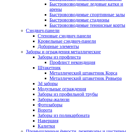
Быстровозводимые ледовые катки и
арены
Быстровозводимые спортивные залы
Быстровозводимые стадионы
Быстровозводимые теннисные корты
Сэндвич-панели
Стеновые сэндвич панели
Кровельные сэндвич-панели
Доборные элементы
Заборы и ограждения металлические
Заборы из профлиста
Профлист некондиция
Штакетник
Металлический штакетник Корса
Металлический штакетник Ривьера
3d заборы
Модульные ограждения
Заборы из профильной трубы
Заборы-жалюзи
Фотозаборы
Ворота
Заборы из поликарбоната
Навершия
Калитки
Промышленные ёмкости, резервуары и цистерны