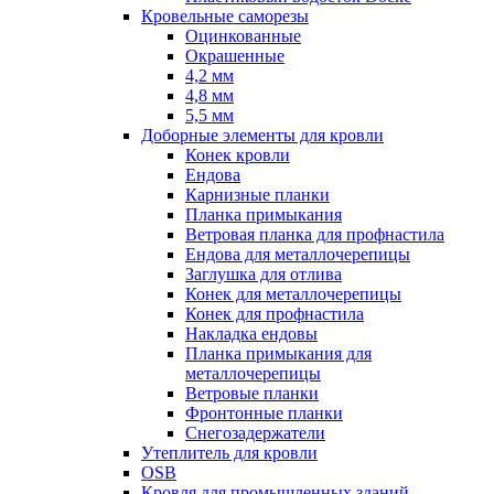
Кровельные саморезы
Оцинкованные
Окрашенные
4,2 мм
4,8 мм
5,5 мм
Доборные элементы для кровли
Конек кровли
Ендова
Карнизные планки
Планка примыкания
Ветровая планка для профнастила
Ендова для металлочерепицы
Заглушка для отлива
Конек для металлочерепицы
Конек для профнастила
Накладка ендовы
Планка примыкания для
металлочерепицы
Ветровые планки
Фронтонные планки
Снегозадержатели
Утеплитель для кровли
OSB
Кровля для промышленных зданий