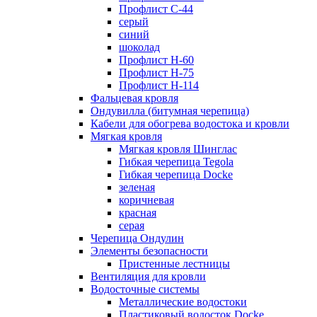
Профлист С-44
серый
синий
шоколад
Профлист Н-60
Профлист Н-75
Профлист H-114
Фальцевая кровля
Ондувилла (битумная черепица)
Кабели для обогрева водостока и кровли
Мягкая кровля
Мягкая кровля Шинглас
Гибкая черепица Tegola
Гибкая черепица Docke
зеленая
коричневая
красная
серая
Черепица Ондулин
Элементы безопасности
Пристенные лестницы
Вентиляция для кровли
Водосточные системы
Металлические водостоки
Пластиковый водосток Docke