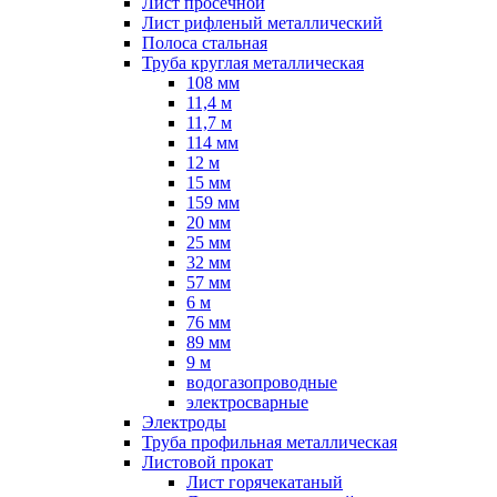
Лист просечной
Лист рифленый металлический
Полоса стальная
Труба круглая металлическая
108 мм
11,4 м
11,7 м
114 мм
12 м
15 мм
159 мм
20 мм
25 мм
32 мм
57 мм
6 м
76 мм
89 мм
9 м
водогазопроводные
электросварные
Электроды
Труба профильная металлическая
Листовой прокат
Лист горячекатаный