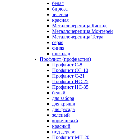
белая
бирюза
зеленая
красная
Металлочерепица Каскад
Металлочерепица Монтерей
Металлочерепица Тетра
серая
синяя
шоколад
Профлист (профнастил)
Профлист С-8
Профлист СС-10
Профлист C-21
Профлист НС-25
Профлист НС-35
белый
для забора
для крыши
для фасада
зеленый
коричневый
красный
под дерево
Профлист МП-20