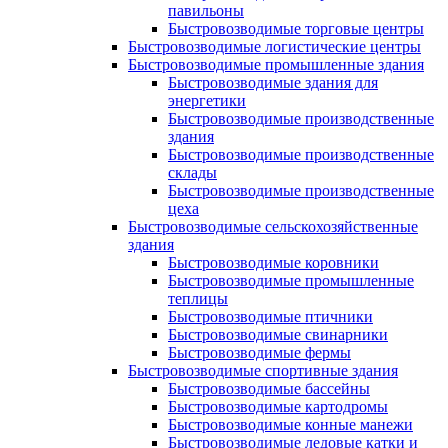
павильоны
Быстровозводимые торговые центры
Быстровозводимые логистические центры
Быстровозводимые промышленные здания
Быстровозводимые здания для
энергетики
Быстровозводимые производственные
здания
Быстровозводимые производственные
склады
Быстровозводимые производственные
цеха
Быстровозводимые сельскохозяйственные
здания
Быстровозводимые коровники
Быстровозводимые промышленные
теплицы
Быстровозводимые птичники
Быстровозводимые свинарники
Быстровозводимые фермы
Быстровозводимые спортивные здания
Быстровозводимые бассейны
Быстровозводимые картодромы
Быстровозводимые конные манежи
Быстровозводимые ледовые катки и