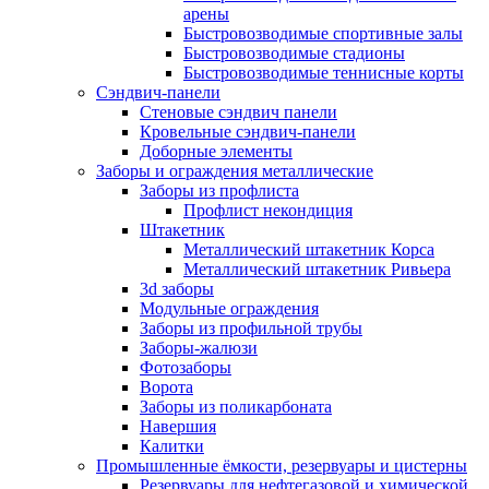
арены
Быстровозводимые спортивные залы
Быстровозводимые стадионы
Быстровозводимые теннисные корты
Сэндвич-панели
Стеновые сэндвич панели
Кровельные сэндвич-панели
Доборные элементы
Заборы и ограждения металлические
Заборы из профлиста
Профлист некондиция
Штакетник
Металлический штакетник Корса
Металлический штакетник Ривьера
3d заборы
Модульные ограждения
Заборы из профильной трубы
Заборы-жалюзи
Фотозаборы
Ворота
Заборы из поликарбоната
Навершия
Калитки
Промышленные ёмкости, резервуары и цистерны
Резервуары для нефтегазовой и химической