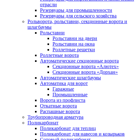
отрасли
Резервуары для промышленности
Резервуары для сельского хозяйства
Рольворота, рольставни, секционные ворота и
шлагбаумы
Рольставни
Рольставни на двери
Рольставни на окна
Роллетные решетки
Роллетные ворота
Автоматические секционные ворота
Секционные ворота «Алютех»
Секционные ворота «Дорхан»
Автоматические шлагбаумы
Автоматика для ворот
Гаражные
Промышленные
Ворота из профлиста
Откатные ворота
Распашные ворота
Трубопроводная арматура
Поликарбонат
Поликарбонат для теплиц
Поликарбонат для навесов и козырьков
Сотовый поликарбонат