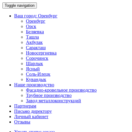
Toggle navigation
Ваш город:
Оренбург
Оренбург
Орск
Беляевка
Ташла
Акбулак
Саракташ
Новосергиевка
Сорочинск
Шарлык
Ясный
Соль-Илецк
Кувандык
Наше производство
Фасадно-кровельное производство
Трубное производство
Завод металлоконструкций
Партнерам
Письмо директору
Личный кабинет
Отзывы
Узнать статус заказа