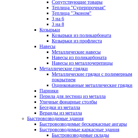
Сопутствующие товары
Теплица "Суперпрочная"
Теплица "Эконом"
3 на 6
3 на 8
Козырьки
Козырьки из поликарбоната
Козырьки из профлиста
Навесы
Металлические навесы
Навесы из поликарбоната
Навесы из металлочерепицы
Металлические грядки
Металлические грядки с полимерным
покрытием
Оцинкованные металлические грядки
Парники
Перила для лестниц из металла
Уличные фонарные столбы
Беседки из металла
Веранды из металла
Быстровозводимые здания
Быстровозводимые бескаркасные ангары
Быстровозводимые каркасные здания
Быстровозводимые склады