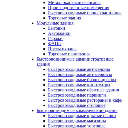
Металлокаркасные ангары
Производственные помещения
Быстровозводимые овощехранилища
Торговые здания
Модульные здания
Бытовки
Автомойки
Гаражи
ФАПы
Посты охраны
Торговые павильоны
Быстровозводимые административные
здания
Быстровозводимые автосалоны
Быстровозводимые автосервисы
Быстровозводимые бизнес-центры
Быстровозводимые кинотеатры
Быстровозводимые офисные здания
Быстровозводимые паркинги
Быстровозводимые рестораны и кафе
Быстровозводимые столовые
Быстровозводимые коммерческие здания
Быстровозводимые крытые рынки
Быстровозводимые магазины
Быстровозводимые торговые