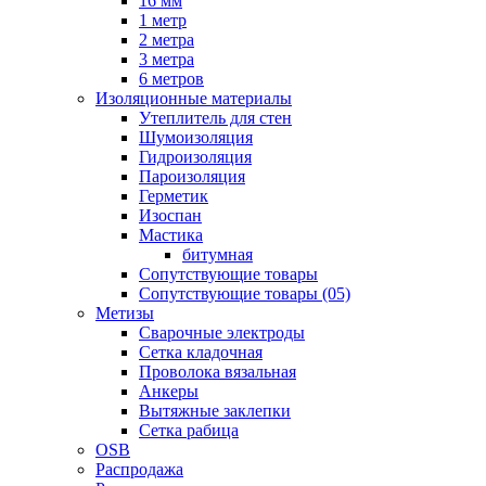
16 мм
1 метр
2 метра
3 метра
6 метров
Изоляционные материалы
Утеплитель для стен
Шумоизоляция
Гидроизоляция
Пароизоляция
Герметик
Изоспан
Мастика
битумная
Сопутствующие товары
Сопутствующие товары (05)
Метизы
Сварочные электроды
Сетка кладочная
Проволока вязальная
Анкеры
Вытяжные заклепки
Сетка рабица
OSB
Распродажа