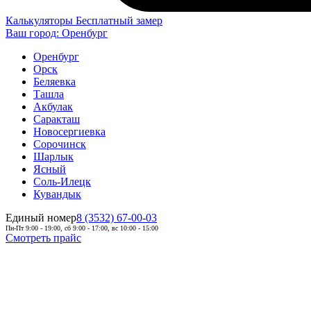
Калькуляторы
Бесплатный замер
Ваш город:
Оренбург
Оренбург
Орск
Беляевка
Ташла
Акбулак
Саракташ
Новосергиевка
Сорочинск
Шарлык
Ясный
Соль-Илецк
Кувандык
Единый номер
8 (3532) 67-00-03
Пн-Пт 9:00 - 19:00, сб 9:00 - 17:00, вс 10:00 - 15:00
Смотреть прайс