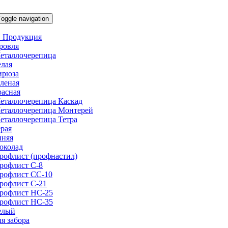
Toggle navigation
 Продукция
ровля
еталлочерепица
елая
ирюза
еленая
расная
еталлочерепица Каскад
еталлочерепица Монтерей
еталлочерепица Тетра
ерая
иняя
околад
рофлист (профнастил)
рофлист С-8
рофлист СС-10
рофлист C-21
рофлист НС-25
рофлист НС-35
елый
ля забора