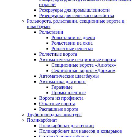
отрасли
Резервуары для промышленности
Резервуары для сельского хозяйства
Рольворота, рольставни, секционные ворота и
шлагбаумы
Рольставни
Рольставни на двери
Рольставни на окна
Роллетные решетки
Роллетные ворота
Автоматические секционные ворота
Секционные ворота «Алютех»
Секционные ворота «Дорхан»
Автоматические шлагбаумы
Автоматика для ворот
Гаражные
Промышленные
Ворота из профлиста
Откатные ворота
Распашные ворота
Трубопроводная арматура
Поликарбонат
Поликарбонат для теплиц
Поликарбонат для навесов и козырьков
Сотовый поликарбонат