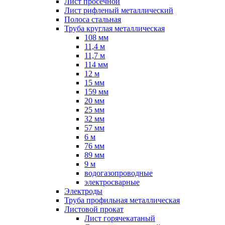
Лист просечной
Лист рифленый металлический
Полоса стальная
Труба круглая металлическая
108 мм
11,4 м
11,7 м
114 мм
12 м
15 мм
159 мм
20 мм
25 мм
32 мм
57 мм
6 м
76 мм
89 мм
9 м
водогазопроводные
электросварные
Электроды
Труба профильная металлическая
Листовой прокат
Лист горячекатаный