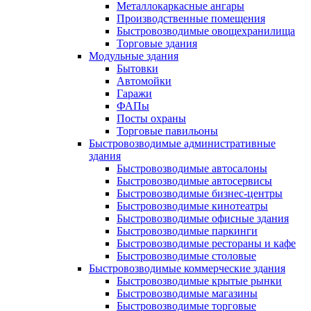
Металлокаркасные ангары
Производственные помещения
Быстровозводимые овощехранилища
Торговые здания
Модульные здания
Бытовки
Автомойки
Гаражи
ФАПы
Посты охраны
Торговые павильоны
Быстровозводимые административные
здания
Быстровозводимые автосалоны
Быстровозводимые автосервисы
Быстровозводимые бизнес-центры
Быстровозводимые кинотеатры
Быстровозводимые офисные здания
Быстровозводимые паркинги
Быстровозводимые рестораны и кафе
Быстровозводимые столовые
Быстровозводимые коммерческие здания
Быстровозводимые крытые рынки
Быстровозводимые магазины
Быстровозводимые торговые