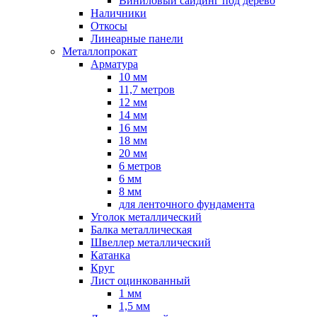
Виниловый сайдинг под дерево
Наличники
Откосы
Линеарные панели
Металлопрокат
Арматура
10 мм
11,7 метров
12 мм
14 мм
16 мм
18 мм
20 мм
6 метров
6 мм
8 мм
для ленточного фундамента
Уголок металлический
Балка металлическая
Швеллер металлический
Катанка
Круг
Лист оцинкованный
1 мм
1,5 мм