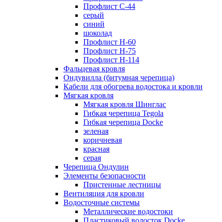
Профлист С-44
серый
синий
шоколад
Профлист Н-60
Профлист Н-75
Профлист H-114
Фальцевая кровля
Ондувилла (битумная черепица)
Кабели для обогрева водостока и кровли
Мягкая кровля
Мягкая кровля Шинглас
Гибкая черепица Tegola
Гибкая черепица Docke
зеленая
коричневая
красная
серая
Черепица Ондулин
Элементы безопасности
Пристенные лестницы
Вентиляция для кровли
Водосточные системы
Металлические водостоки
Пластиковый водосток Docke