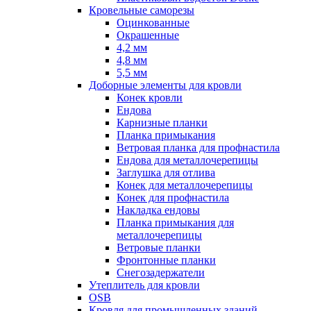
Кровельные саморезы
Оцинкованные
Окрашенные
4,2 мм
4,8 мм
5,5 мм
Доборные элементы для кровли
Конек кровли
Ендова
Карнизные планки
Планка примыкания
Ветровая планка для профнастила
Ендова для металлочерепицы
Заглушка для отлива
Конек для металлочерепицы
Конек для профнастила
Накладка ендовы
Планка примыкания для
металлочерепицы
Ветровые планки
Фронтонные планки
Снегозадержатели
Утеплитель для кровли
OSB
Кровля для промышленных зданий