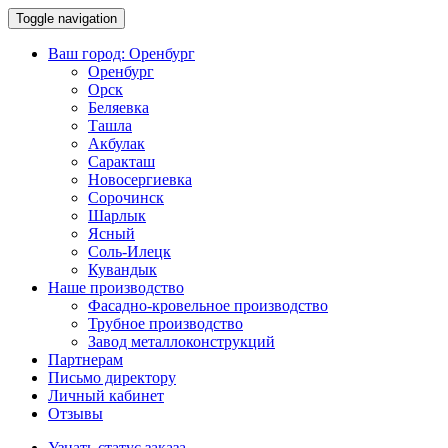
Toggle navigation
Ваш город:
Оренбург
Оренбург
Орск
Беляевка
Ташла
Акбулак
Саракташ
Новосергиевка
Сорочинск
Шарлык
Ясный
Соль-Илецк
Кувандык
Наше производство
Фасадно-кровельное производство
Трубное производство
Завод металлоконструкций
Партнерам
Письмо директору
Личный кабинет
Отзывы
Узнать статус заказа