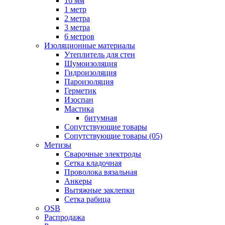
16 мм
1 метр
2 метра
3 метра
6 метров
Изоляционные материалы
Утеплитель для стен
Шумоизоляция
Гидроизоляция
Пароизоляция
Герметик
Изоспан
Мастика
битумная
Сопутствующие товары
Сопутствующие товары (05)
Метизы
Сварочные электроды
Сетка кладочная
Проволока вязальная
Анкеры
Вытяжные заклепки
Сетка рабица
OSB
Распродажа