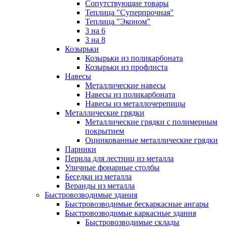
Сопутствующие товары
Теплица "Суперпрочная"
Теплица "Эконом"
3 на 6
3 на 8
Козырьки
Козырьки из поликарбоната
Козырьки из профлиста
Навесы
Металлические навесы
Навесы из поликарбоната
Навесы из металлочерепицы
Металлические грядки
Металлические грядки с полимерным
покрытием
Оцинкованные металлические грядки
Парники
Перила для лестниц из металла
Уличные фонарные столбы
Беседки из металла
Веранды из металла
Быстровозводимые здания
Быстровозводимые бескаркасные ангары
Быстровозводимые каркасные здания
Быстровозводимые склады