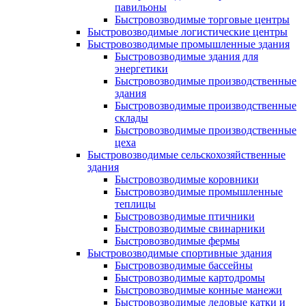
павильоны
Быстровозводимые торговые центры
Быстровозводимые логистические центры
Быстровозводимые промышленные здания
Быстровозводимые здания для
энергетики
Быстровозводимые производственные
здания
Быстровозводимые производственные
склады
Быстровозводимые производственные
цеха
Быстровозводимые сельскохозяйственные
здания
Быстровозводимые коровники
Быстровозводимые промышленные
теплицы
Быстровозводимые птичники
Быстровозводимые свинарники
Быстровозводимые фермы
Быстровозводимые спортивные здания
Быстровозводимые бассейны
Быстровозводимые картодромы
Быстровозводимые конные манежи
Быстровозводимые ледовые катки и