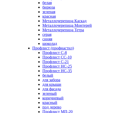
белая
бирюза
зеленая
красная
Металлочерепица Каскад
Металлочерепица Монтерей
Металлочерепица Тетра
серая
синяя
шоколад
Профлист (профнастил)
Профлист С-8
Профлист СС-10
Профлист C-21
Профлист НС-25
Профлист НС-35
белый
для забора
для крыши
для фасада
зеленый
коричневый
красный
под дерево
Профлист МП-20