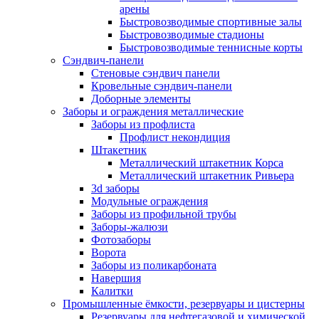
арены
Быстровозводимые спортивные залы
Быстровозводимые стадионы
Быстровозводимые теннисные корты
Сэндвич-панели
Стеновые сэндвич панели
Кровельные сэндвич-панели
Доборные элементы
Заборы и ограждения металлические
Заборы из профлиста
Профлист некондиция
Штакетник
Металлический штакетник Корса
Металлический штакетник Ривьера
3d заборы
Модульные ограждения
Заборы из профильной трубы
Заборы-жалюзи
Фотозаборы
Ворота
Заборы из поликарбоната
Навершия
Калитки
Промышленные ёмкости, резервуары и цистерны
Резервуары для нефтегазовой и химической