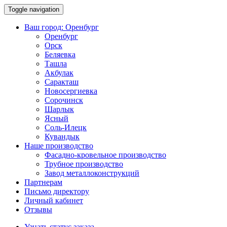
Toggle navigation
Ваш город:
Оренбург
Оренбург
Орск
Беляевка
Ташла
Акбулак
Саракташ
Новосергиевка
Сорочинск
Шарлык
Ясный
Соль-Илецк
Кувандык
Наше производство
Фасадно-кровельное производство
Трубное производство
Завод металлоконструкций
Партнерам
Письмо директору
Личный кабинет
Отзывы
Узнать статус заказа