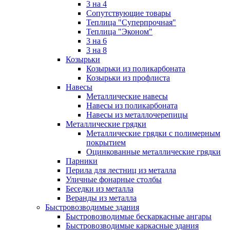
3 на 4
Сопутствующие товары
Теплица "Суперпрочная"
Теплица "Эконом"
3 на 6
3 на 8
Козырьки
Козырьки из поликарбоната
Козырьки из профлиста
Навесы
Металлические навесы
Навесы из поликарбоната
Навесы из металлочерепицы
Металлические грядки
Металлические грядки с полимерным
покрытием
Оцинкованные металлические грядки
Парники
Перила для лестниц из металла
Уличные фонарные столбы
Беседки из металла
Веранды из металла
Быстровозводимые здания
Быстровозводимые бескаркасные ангары
Быстровозводимые каркасные здания