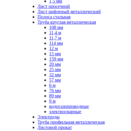
1,5 мм
Лист просечной
Лист рифленый металлический
Полоса стальная
Труба круглая металлическая
108 мм
11,4 м
11,7 м
114 мм
12 м
15 мм
159 мм
20 мм
25 мм
32 мм
57 мм
6 м
76 мм
89 мм
9 м
водогазопроводные
электросварные
Электроды
Труба профильная металлическая
Листовой прокат