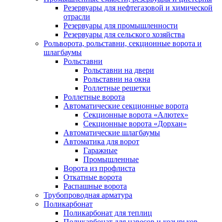
Резервуары для нефтегазовой и химической
отрасли
Резервуары для промышленности
Резервуары для сельского хозяйства
Рольворота, рольставни, секционные ворота и
шлагбаумы
Рольставни
Рольставни на двери
Рольставни на окна
Роллетные решетки
Роллетные ворота
Автоматические секционные ворота
Секционные ворота «Алютех»
Секционные ворота «Дорхан»
Автоматические шлагбаумы
Автоматика для ворот
Гаражные
Промышленные
Ворота из профлиста
Откатные ворота
Распашные ворота
Трубопроводная арматура
Поликарбонат
Поликарбонат для теплиц
Поликарбонат для навесов и козырьков