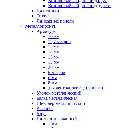
Виниловый сайдинг под брус
Виниловый сайдинг под дерево
Наличники
Откосы
Линеарные панели
Металлопрокат
Арматура
10 мм
11,7 метров
12 мм
14 мм
16 мм
18 мм
20 мм
6 метров
6 мм
8 мм
для ленточного фундамента
Уголок металлический
Балка металлическая
Швеллер металлический
Катанка
Круг
Лист оцинкованный
1 мм