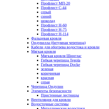
Профлист МП-20
Профлист С-44
серый
синий
шоколад
Профлист Н-60
Профлист Н-75
Профлист H-114
Фальцевая кровля
Ондувилла (битумная черепица)
Кабели для обогрева водостока и кровли
Мягкая кровля
Мягкая кровля Шинглас
Гибкая черепица Tegola
Гибкая черепица Docke
зеленая
коричневая
красная
серая
Черепица Ондулин
Элементы безопасности
Пристенные лестницы
Вентиляция для кровли
Водосточные системы
Металлические водостоки