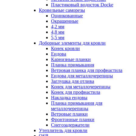
Пластиковый водосток Docke
Кровельные саморезы
Оцинкованные
Окрашенные
4,2 мм
4,8 мм
5,5 мм
Доборные элементы для кровли
Конек кровли
Ендова
Карнизные планки
Планка примыкания
Ветровая планка для профнастила
Ендова для металлочерепицы
Заглушка для отлива
Конек для металлочерепицы
Конек для профнастила
Накладка ендовы
Планка примыкания для
металлочерепицы
Ветровые планки
Фронтонные планки
Снегозадержатели
Утеплитель для кровли
OSB