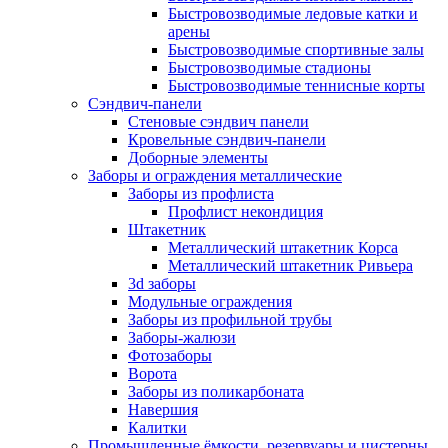
Быстровозводимые ледовые катки и
арены
Быстровозводимые спортивные залы
Быстровозводимые стадионы
Быстровозводимые теннисные корты
Сэндвич-панели
Стеновые сэндвич панели
Кровельные сэндвич-панели
Доборные элементы
Заборы и ограждения металлические
Заборы из профлиста
Профлист некондиция
Штакетник
Металлический штакетник Корса
Металлический штакетник Ривьера
3d заборы
Модульные ограждения
Заборы из профильной трубы
Заборы-жалюзи
Фотозаборы
Ворота
Заборы из поликарбоната
Навершия
Калитки
Промышленные ёмкости, резервуары и цистерны