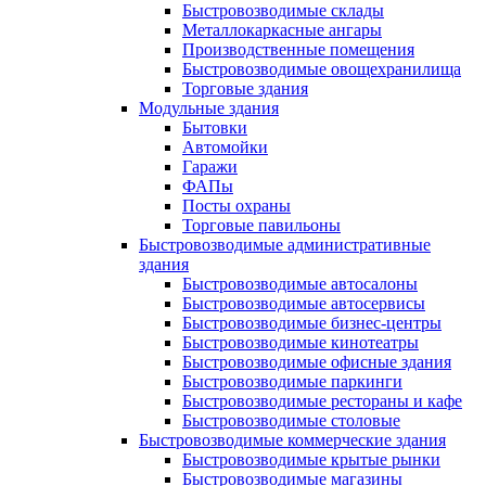
Быстровозводимые склады
Металлокаркасные ангары
Производственные помещения
Быстровозводимые овощехранилища
Торговые здания
Модульные здания
Бытовки
Автомойки
Гаражи
ФАПы
Посты охраны
Торговые павильоны
Быстровозводимые административные
здания
Быстровозводимые автосалоны
Быстровозводимые автосервисы
Быстровозводимые бизнес-центры
Быстровозводимые кинотеатры
Быстровозводимые офисные здания
Быстровозводимые паркинги
Быстровозводимые рестораны и кафе
Быстровозводимые столовые
Быстровозводимые коммерческие здания
Быстровозводимые крытые рынки
Быстровозводимые магазины