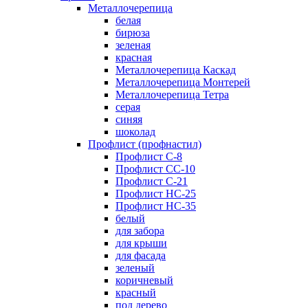
Металлочерепица
белая
бирюза
зеленая
красная
Металлочерепица Каскад
Металлочерепица Монтерей
Металлочерепица Тетра
серая
синяя
шоколад
Профлист (профнастил)
Профлист С-8
Профлист СС-10
Профлист C-21
Профлист НС-25
Профлист НС-35
белый
для забора
для крыши
для фасада
зеленый
коричневый
красный
под дерево