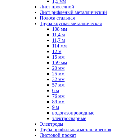
1,5 мм
Лист просечной
Лист рифленый металлический
Полоса стальная
Труба круглая металлическая
108 мм
11,4 м
11,7 м
114 мм
12 м
15 мм
159 мм
20 мм
25 мм
32 мм
57 мм
6 м
76 мм
89 мм
9 м
водогазопроводные
электросварные
Электроды
Труба профильная металлическая
Листовой прокат