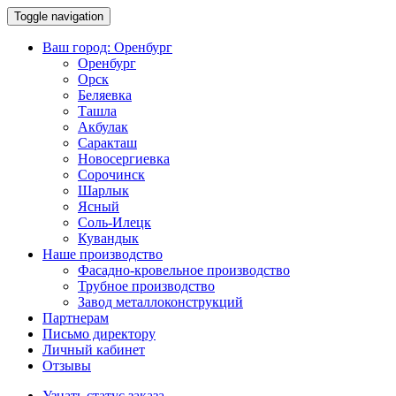
Toggle navigation
Ваш город:
Оренбург
Оренбург
Орск
Беляевка
Ташла
Акбулак
Саракташ
Новосергиевка
Сорочинск
Шарлык
Ясный
Соль-Илецк
Кувандык
Наше производство
Фасадно-кровельное производство
Трубное производство
Завод металлоконструкций
Партнерам
Письмо директору
Личный кабинет
Отзывы
Узнать статус заказа