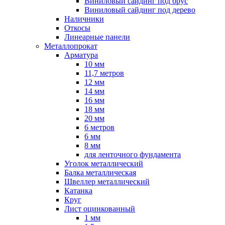
Виниловый сайдинг под брус
Виниловый сайдинг под дерево
Наличники
Откосы
Линеарные панели
Металлопрокат
Арматура
10 мм
11,7 метров
12 мм
14 мм
16 мм
18 мм
20 мм
6 метров
6 мм
8 мм
для ленточного фундамента
Уголок металлический
Балка металлическая
Швеллер металлический
Катанка
Круг
Лист оцинкованный
1 мм