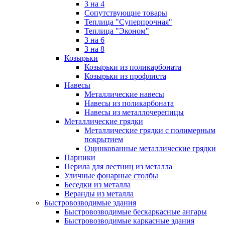
3 на 4
Сопутствующие товары
Теплица "Суперпрочная"
Теплица "Эконом"
3 на 6
3 на 8
Козырьки
Козырьки из поликарбоната
Козырьки из профлиста
Навесы
Металлические навесы
Навесы из поликарбоната
Навесы из металлочерепицы
Металлические грядки
Металлические грядки с полимерным
покрытием
Оцинкованные металлические грядки
Парники
Перила для лестниц из металла
Уличные фонарные столбы
Беседки из металла
Веранды из металла
Быстровозводимые здания
Быстровозводимые бескаркасные ангары
Быстровозводимые каркасные здания