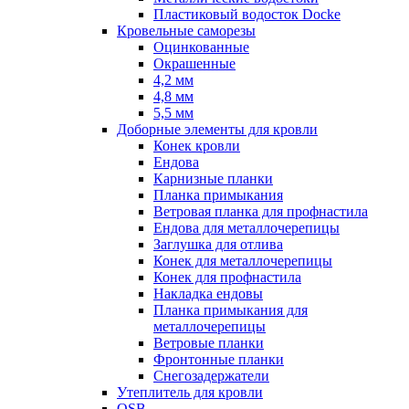
Пластиковый водосток Docke
Кровельные саморезы
Оцинкованные
Окрашенные
4,2 мм
4,8 мм
5,5 мм
Доборные элементы для кровли
Конек кровли
Ендова
Карнизные планки
Планка примыкания
Ветровая планка для профнастила
Ендова для металлочерепицы
Заглушка для отлива
Конек для металлочерепицы
Конек для профнастила
Накладка ендовы
Планка примыкания для
металлочерепицы
Ветровые планки
Фронтонные планки
Снегозадержатели
Утеплитель для кровли
OSB