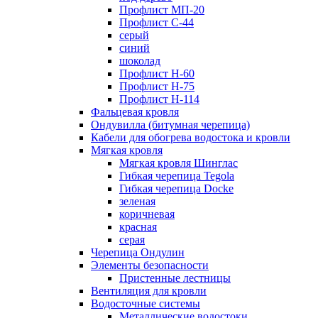
Профлист МП-20
Профлист С-44
серый
синий
шоколад
Профлист Н-60
Профлист Н-75
Профлист H-114
Фальцевая кровля
Ондувилла (битумная черепица)
Кабели для обогрева водостока и кровли
Мягкая кровля
Мягкая кровля Шинглас
Гибкая черепица Tegola
Гибкая черепица Docke
зеленая
коричневая
красная
серая
Черепица Ондулин
Элементы безопасности
Пристенные лестницы
Вентиляция для кровли
Водосточные системы
Металлические водостоки