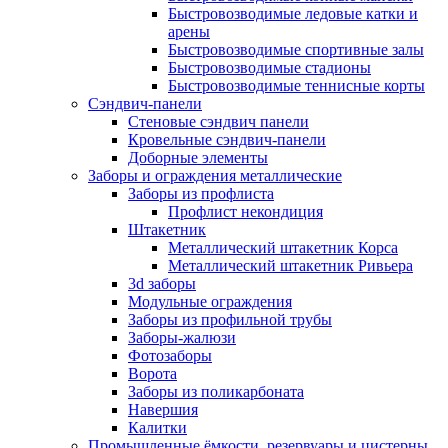
Быстровозводимые ледовые катки и
арены
Быстровозводимые спортивные залы
Быстровозводимые стадионы
Быстровозводимые теннисные корты
Сэндвич-панели
Стеновые сэндвич панели
Кровельные сэндвич-панели
Доборные элементы
Заборы и ограждения металлические
Заборы из профлиста
Профлист некондиция
Штакетник
Металлический штакетник Корса
Металлический штакетник Ривьера
3d заборы
Модульные ограждения
Заборы из профильной трубы
Заборы-жалюзи
Фотозаборы
Ворота
Заборы из поликарбоната
Навершия
Калитки
Промышленные ёмкости, резервуары и цистерны