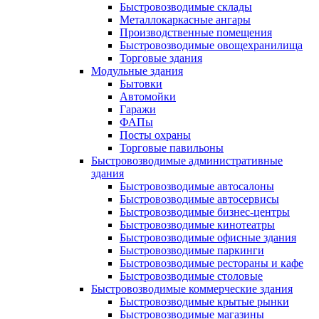
Быстровозводимые склады
Металлокаркасные ангары
Производственные помещения
Быстровозводимые овощехранилища
Торговые здания
Модульные здания
Бытовки
Автомойки
Гаражи
ФАПы
Посты охраны
Торговые павильоны
Быстровозводимые административные
здания
Быстровозводимые автосалоны
Быстровозводимые автосервисы
Быстровозводимые бизнес-центры
Быстровозводимые кинотеатры
Быстровозводимые офисные здания
Быстровозводимые паркинги
Быстровозводимые рестораны и кафе
Быстровозводимые столовые
Быстровозводимые коммерческие здания
Быстровозводимые крытые рынки
Быстровозводимые магазины