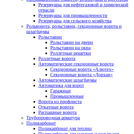
Резервуары для нефтегазовой и химической
отрасли
Резервуары для промышленности
Резервуары для сельского хозяйства
Рольворота, рольставни, секционные ворота и
шлагбаумы
Рольставни
Рольставни на двери
Рольставни на окна
Роллетные решетки
Роллетные ворота
Автоматические секционные ворота
Секционные ворота «Алютех»
Секционные ворота «Дорхан»
Автоматические шлагбаумы
Автоматика для ворот
Гаражные
Промышленные
Ворота из профлиста
Откатные ворота
Распашные ворота
Трубопроводная арматура
Поликарбонат
Поликарбонат для теплиц
Поликарбонат для навесов и козырьков