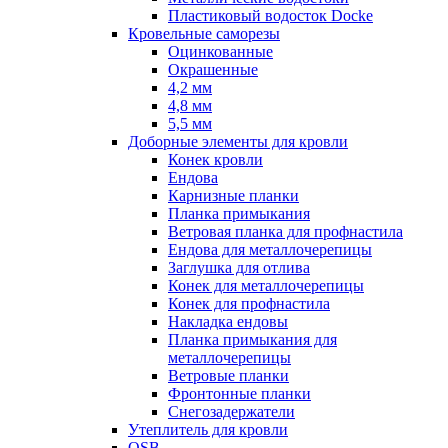
Пластиковый водосток Docke
Кровельные саморезы
Оцинкованные
Окрашенные
4,2 мм
4,8 мм
5,5 мм
Доборные элементы для кровли
Конек кровли
Ендова
Карнизные планки
Планка примыкания
Ветровая планка для профнастила
Ендова для металлочерепицы
Заглушка для отлива
Конек для металлочерепицы
Конек для профнастила
Накладка ендовы
Планка примыкания для
металлочерепицы
Ветровые планки
Фронтонные планки
Снегозадержатели
Утеплитель для кровли
OSB