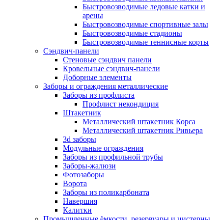
Быстровозводимые ледовые катки и
арены
Быстровозводимые спортивные залы
Быстровозводимые стадионы
Быстровозводимые теннисные корты
Сэндвич-панели
Стеновые сэндвич панели
Кровельные сэндвич-панели
Доборные элементы
Заборы и ограждения металлические
Заборы из профлиста
Профлист некондиция
Штакетник
Металлический штакетник Корса
Металлический штакетник Ривьера
3d заборы
Модульные ограждения
Заборы из профильной трубы
Заборы-жалюзи
Фотозаборы
Ворота
Заборы из поликарбоната
Навершия
Калитки
Промышленные ёмкости, резервуары и цистерны