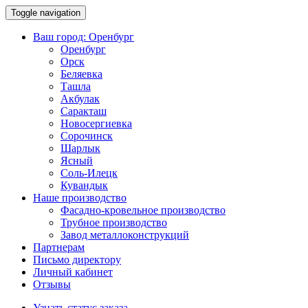
Toggle navigation
Ваш город:
Оренбург
Оренбург
Орск
Беляевка
Ташла
Акбулак
Саракташ
Новосергиевка
Сорочинск
Шарлык
Ясный
Соль-Илецк
Кувандык
Наше производство
Фасадно-кровельное производство
Трубное производство
Завод металлоконструкций
Партнерам
Письмо директору
Личный кабинет
Отзывы
Узнать статус заказа