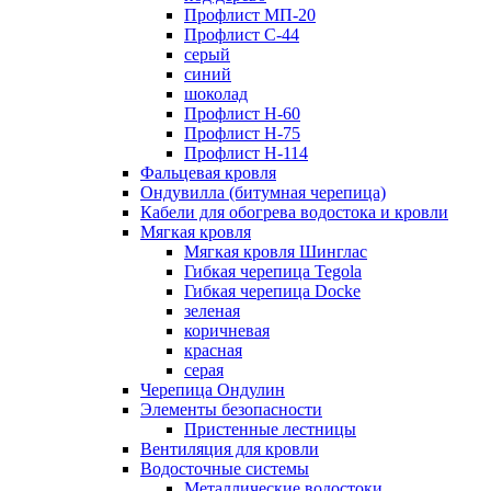
Профлист МП-20
Профлист С-44
серый
синий
шоколад
Профлист Н-60
Профлист Н-75
Профлист H-114
Фальцевая кровля
Ондувилла (битумная черепица)
Кабели для обогрева водостока и кровли
Мягкая кровля
Мягкая кровля Шинглас
Гибкая черепица Tegola
Гибкая черепица Docke
зеленая
коричневая
красная
серая
Черепица Ондулин
Элементы безопасности
Пристенные лестницы
Вентиляция для кровли
Водосточные системы
Металлические водостоки