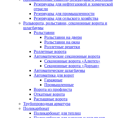
Резервуары для нефтегазовой и химической
отрасли
Резервуары для промышленности
Резервуары для сельского хозяйства
Рольворота, рольставни, секционные ворота и
шлагбаумы
Рольставни
Рольставни на двери
Рольставни на окна
Роллетные решетки
Роллетные ворота
Автоматические секционные ворота
Секционные ворота «Алютех»
Секционные ворота «Дорхан»
Автоматические шлагбаумы
Автоматика для ворот
Гаражные
Промышленные
Ворота из профлиста
Откатные ворота
Распашные ворота
Трубопроводная арматура
Поликарбонат
Поликарбонат для теплиц
Поликарбонат для навесов и козырьков