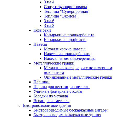
3 на 4
Сопутствующие товары
Теплица "Суперпрочная"
Теплица "Эконом"
3 на 6
3 на 8
Козырьки
Козырьки из поликарбоната
Козырьки из профлиста
Навесы
Металлические навесы
Навесы из поликарбоната
Навесы из металлочерепицы
Металлические грядки
Металлические грядки с полимерным
покрытием
Оцинкованные металлические грядки
Парники
Перила для лестниц из металла
Уличные фонарные столбы
Беседки из металла
Веранды из металла
Быстровозводимые здания
Быстровозводимые бескаркасные ангары
Быстровозводимые каркасные здания