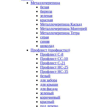
Металлочерепица
белая
бирюза
зеленая
красная
Металлочерепица Каскад
Металлочерепица Монтерей
Металлочерепица Тетра
серая
синяя
шоколад
Профлист (профнастил)
Профлист С-8
Профлист СС-10
Профлист C-21
Профлист НС-25
Профлист НС-35
белый
для забора
для крыши
для фасада
зеленый
коричневый
красный
под дерево