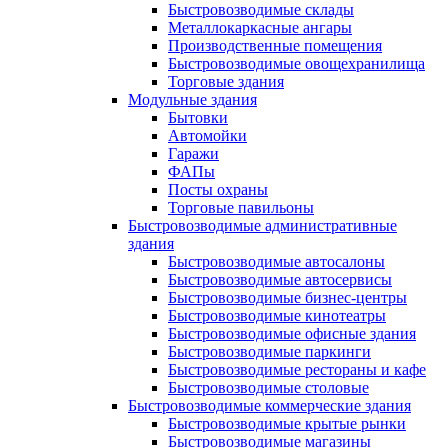
Быстровозводимые склады
Металлокаркасные ангары
Производственные помещения
Быстровозводимые овощехранилища
Торговые здания
Модульные здания
Бытовки
Автомойки
Гаражи
ФАПы
Посты охраны
Торговые павильоны
Быстровозводимые административные
здания
Быстровозводимые автосалоны
Быстровозводимые автосервисы
Быстровозводимые бизнес-центры
Быстровозводимые кинотеатры
Быстровозводимые офисные здания
Быстровозводимые паркинги
Быстровозводимые рестораны и кафе
Быстровозводимые столовые
Быстровозводимые коммерческие здания
Быстровозводимые крытые рынки
Быстровозводимые магазины