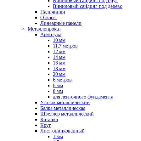
Виниловый сайдинг под брус
Виниловый сайдинг под дерево
Наличники
Откосы
Линеарные панели
Металлопрокат
Арматура
10 мм
11,7 метров
12 мм
14 мм
16 мм
18 мм
20 мм
6 метров
6 мм
8 мм
для ленточного фундамента
Уголок металлический
Балка металлическая
Швеллер металлический
Катанка
Круг
Лист оцинкованный
1 мм