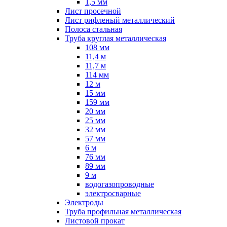
1,5 мм
Лист просечной
Лист рифленый металлический
Полоса стальная
Труба круглая металлическая
108 мм
11,4 м
11,7 м
114 мм
12 м
15 мм
159 мм
20 мм
25 мм
32 мм
57 мм
6 м
76 мм
89 мм
9 м
водогазопроводные
электросварные
Электроды
Труба профильная металлическая
Листовой прокат