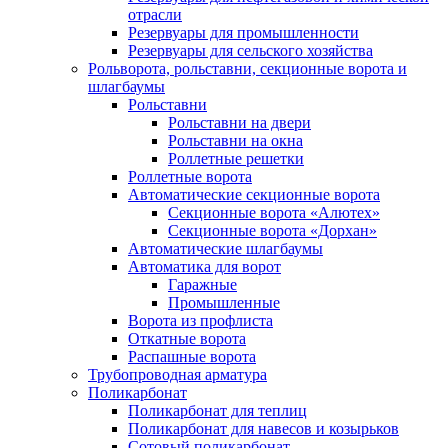
отрасли
Резервуары для промышленности
Резервуары для сельского хозяйства
Рольворота, рольставни, секционные ворота и
шлагбаумы
Рольставни
Рольставни на двери
Рольставни на окна
Роллетные решетки
Роллетные ворота
Автоматические секционные ворота
Секционные ворота «Алютех»
Секционные ворота «Дорхан»
Автоматические шлагбаумы
Автоматика для ворот
Гаражные
Промышленные
Ворота из профлиста
Откатные ворота
Распашные ворота
Трубопроводная арматура
Поликарбонат
Поликарбонат для теплиц
Поликарбонат для навесов и козырьков
Сотовый поликарбонат