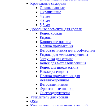
Кровельные саморезы
Оцинкованные
Окрашенные
4,2 мм
4,8 мм
5,5 мм
Доборные элементы для кровли
Конек кровли
Ендова
Карнизные планки
Планка примыкания
Ветровая планка для профнастила
Ендова для металлочерепицы
Заглушка для отлива
Конек для металлочерепицы
Конек для профнастила
Накладка ендовы
Планка примыкания для
металлочерепицы
Ветровые планки
Фронтонные планки
Снегозадержатели
Утеплитель для кровли
OSB
Кровля для промышленных зданий