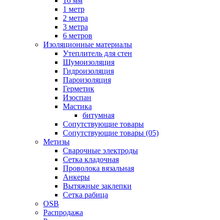
16 мм
1 метр
2 метра
3 метра
6 метров
Изоляционные материалы
Утеплитель для стен
Шумоизоляция
Гидроизоляция
Пароизоляция
Герметик
Изоспан
Мастика
битумная
Сопутствующие товары
Сопутствующие товары (05)
Метизы
Сварочные электроды
Сетка кладочная
Проволока вязальная
Анкеры
Вытяжные заклепки
Сетка рабица
OSB
Распродажа