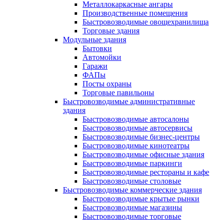
Металлокаркасные ангары
Производственные помещения
Быстровозводимые овощехранилища
Торговые здания
Модульные здания
Бытовки
Автомойки
Гаражи
ФАПы
Посты охраны
Торговые павильоны
Быстровозводимые административные
здания
Быстровозводимые автосалоны
Быстровозводимые автосервисы
Быстровозводимые бизнес-центры
Быстровозводимые кинотеатры
Быстровозводимые офисные здания
Быстровозводимые паркинги
Быстровозводимые рестораны и кафе
Быстровозводимые столовые
Быстровозводимые коммерческие здания
Быстровозводимые крытые рынки
Быстровозводимые магазины
Быстровозводимые торговые