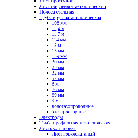
Лист просечной
Лист рифленый металлический
Полоса стальная
Труба круглая металлическая
108 мм
11,4 м
11,7 м
114 мм
12 м
15 мм
159 мм
20 мм
25 мм
32 мм
57 мм
6 м
76 мм
89 мм
9 м
водогазопроводные
электросварные
Электроды
Труба профильная металлическая
Листовой прокат
Лист горячекатаный