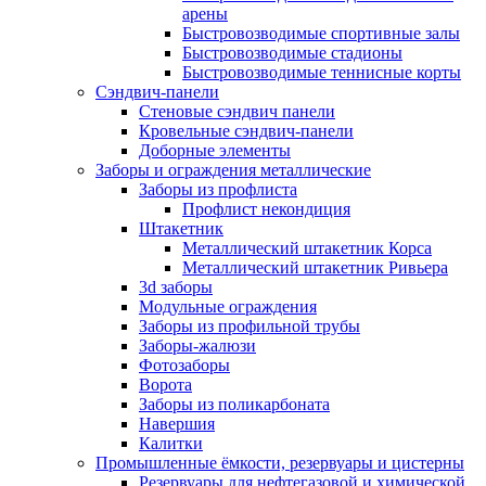
арены
Быстровозводимые спортивные залы
Быстровозводимые стадионы
Быстровозводимые теннисные корты
Сэндвич-панели
Стеновые сэндвич панели
Кровельные сэндвич-панели
Доборные элементы
Заборы и ограждения металлические
Заборы из профлиста
Профлист некондиция
Штакетник
Металлический штакетник Корса
Металлический штакетник Ривьера
3d заборы
Модульные ограждения
Заборы из профильной трубы
Заборы-жалюзи
Фотозаборы
Ворота
Заборы из поликарбоната
Навершия
Калитки
Промышленные ёмкости, резервуары и цистерны
Резервуары для нефтегазовой и химической