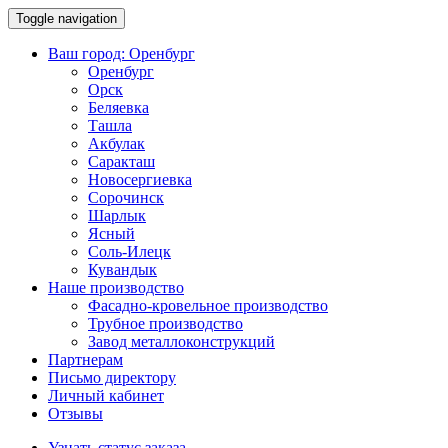
Toggle navigation
Ваш город:
Оренбург
Оренбург
Орск
Беляевка
Ташла
Акбулак
Саракташ
Новосергиевка
Сорочинск
Шарлык
Ясный
Соль-Илецк
Кувандык
Наше производство
Фасадно-кровельное производство
Трубное производство
Завод металлоконструкций
Партнерам
Письмо директору
Личный кабинет
Отзывы
Узнать статус заказа