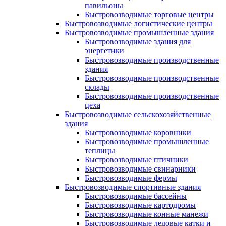
павильоны
Быстровозводимые торговые центры
Быстровозводимые логистические центры
Быстровозводимые промышленные здания
Быстровозводимые здания для
энергетики
Быстровозводимые производственные
здания
Быстровозводимые производственные
склады
Быстровозводимые производственные
цеха
Быстровозводимые сельскохозяйственные
здания
Быстровозводимые коровники
Быстровозводимые промышленные
теплицы
Быстровозводимые птичники
Быстровозводимые свинарники
Быстровозводимые фермы
Быстровозводимые спортивные здания
Быстровозводимые бассейны
Быстровозводимые картодромы
Быстровозводимые конные манежи
Быстровозводимые ледовые катки и