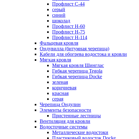
Профлист С-44
серый
синий
шоколад
Профлист Н-60
Профлист Н-75
Профлист H-114
Фальцевая кровля
Ондувилла (битумная черепица)
Кабели для обогрева водостока и кровли
Мягкая кровля
Мягкая кровля Шинглас
Гибкая черепица Tegola
Гибкая черепица Docke
зеленая
коричневая
красная
серая
Черепица Ондулин
Элементы безопасности
Пристенные лестницы
Вентиляция для кровли
Водосточные системы
Металлические водостоки
Пластиковый водосток Docke