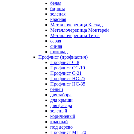
белая
бирюза
зеленая
красная
Металлочерепица Каскад
Металлочерепица Монтерей
Металлочерепица Тетра
серая
синяя
шоколад
Профлист (профнастил)
Профлист С-8
Профлист СС-10
Профлист C-21
Профлист НС-25
Профлист НС-35
белый
для забора
для крыши
для фасада
зеленый
коричневый
красный
под дерево
Профлист МП-20