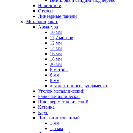
Виниловый сайдинг под дерево
Наличники
Откосы
Линеарные панели
Металлопрокат
Арматура
10 мм
11,7 метров
12 мм
14 мм
16 мм
18 мм
20 мм
6 метров
6 мм
8 мм
для ленточного фундамента
Уголок металлический
Балка металлическая
Швеллер металлический
Катанка
Круг
Лист оцинкованный
1 мм
1,5 мм