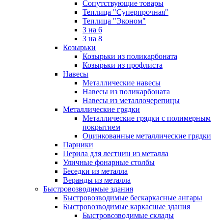
Сопутствующие товары
Теплица "Суперпрочная"
Теплица "Эконом"
3 на 6
3 на 8
Козырьки
Козырьки из поликарбоната
Козырьки из профлиста
Навесы
Металлические навесы
Навесы из поликарбоната
Навесы из металлочерепицы
Металлические грядки
Металлические грядки с полимерным
покрытием
Оцинкованные металлические грядки
Парники
Перила для лестниц из металла
Уличные фонарные столбы
Беседки из металла
Веранды из металла
Быстровозводимые здания
Быстровозводимые бескаркасные ангары
Быстровозводимые каркасные здания
Быстровозводимые склады