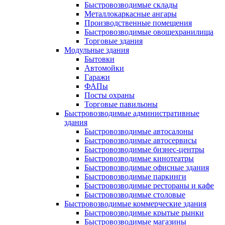
Быстровозводимые склады
Металлокаркасные ангары
Производственные помещения
Быстровозводимые овощехранилища
Торговые здания
Модульные здания
Бытовки
Автомойки
Гаражи
ФАПы
Посты охраны
Торговые павильоны
Быстровозводимые административные
здания
Быстровозводимые автосалоны
Быстровозводимые автосервисы
Быстровозводимые бизнес-центры
Быстровозводимые кинотеатры
Быстровозводимые офисные здания
Быстровозводимые паркинги
Быстровозводимые рестораны и кафе
Быстровозводимые столовые
Быстровозводимые коммерческие здания
Быстровозводимые крытые рынки
Быстровозводимые магазины