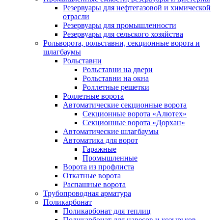
Резервуары для нефтегазовой и химической
отрасли
Резервуары для промышленности
Резервуары для сельского хозяйства
Рольворота, рольставни, секционные ворота и
шлагбаумы
Рольставни
Рольставни на двери
Рольставни на окна
Роллетные решетки
Роллетные ворота
Автоматические секционные ворота
Секционные ворота «Алютех»
Секционные ворота «Дорхан»
Автоматические шлагбаумы
Автоматика для ворот
Гаражные
Промышленные
Ворота из профлиста
Откатные ворота
Распашные ворота
Трубопроводная арматура
Поликарбонат
Поликарбонат для теплиц
Поликарбонат для навесов и козырьков