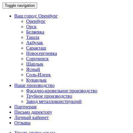
Toggle navigation
Ваш город:
Оренбург
Оренбург
Орск
Беляевка
Ташла
Акбулак
Саракташ
Новосергиевка
Сорочинск
Шарлык
Ясный
Соль-Илецк
Кувандык
Наше производство
Фасадно-кровельное производство
Трубное производство
Завод металлоконструкций
Партнерам
Письмо директору
Личный кабинет
Отзывы
Узнать статус заказа