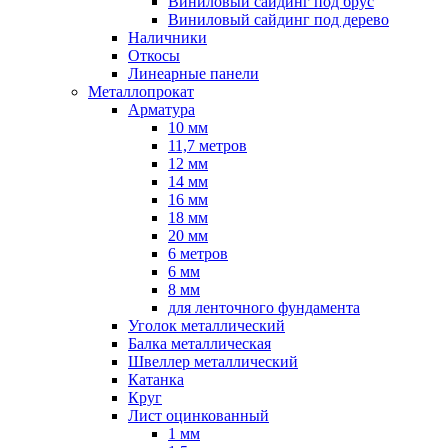
Виниловый сайдинг под брус
Виниловый сайдинг под дерево
Наличники
Откосы
Линеарные панели
Металлопрокат
Арматура
10 мм
11,7 метров
12 мм
14 мм
16 мм
18 мм
20 мм
6 метров
6 мм
8 мм
для ленточного фундамента
Уголок металлический
Балка металлическая
Швеллер металлический
Катанка
Круг
Лист оцинкованный
1 мм