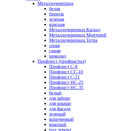
Металлочерепица
белая
бирюза
зеленая
красная
Металлочерепица Каскад
Металлочерепица Монтерей
Металлочерепица Тетра
серая
синяя
шоколад
Профлист (профнастил)
Профлист С-8
Профлист СС-10
Профлист C-21
Профлист НС-25
Профлист НС-35
белый
для забора
для крыши
для фасада
зеленый
коричневый
красный
под дерево