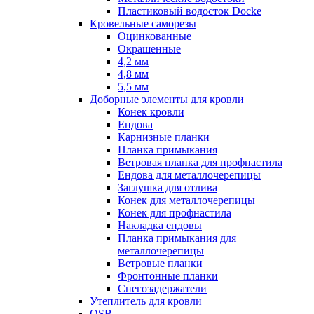
Пластиковый водосток Docke
Кровельные саморезы
Оцинкованные
Окрашенные
4,2 мм
4,8 мм
5,5 мм
Доборные элементы для кровли
Конек кровли
Ендова
Карнизные планки
Планка примыкания
Ветровая планка для профнастила
Ендова для металлочерепицы
Заглушка для отлива
Конек для металлочерепицы
Конек для профнастила
Накладка ендовы
Планка примыкания для
металлочерепицы
Ветровые планки
Фронтонные планки
Снегозадержатели
Утеплитель для кровли
OSB