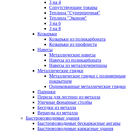
3 на 4
Сопутствующие товары
Теплица "Суперпрочная"
Теплица "Эконом"
3 на 6
3 на 8
Козырьки
Козырьки из поликарбоната
Козырьки из профлиста
Навесы
Металлические навесы
Навесы из поликарбоната
Навесы из металлочерепицы
Металлические грядки
Металлические грядки с полимерным
покрытием
Оцинкованные металлические грядки
Парники
Перила для лестниц из металла
Уличные фонарные столбы
Беседки из металла
Веранды из металла
Быстровозводимые здания
Быстровозводимые бескаркасные ангары
Быстровозводимые каркасные здания