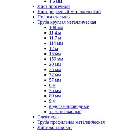
1,5 мм
Лист просечной
Лист рифленый металлический
Полоса стальная
Труба круглая металлическая
108 мм
11,4 м
11,7 м
114 мм
12 м
15 мм
159 мм
20 мм
25 мм
32 мм
57 мм
6 м
76 мм
89 мм
9 м
водогазопроводные
электросварные
Электроды
Труба профильная металлическая
Листовой прокат