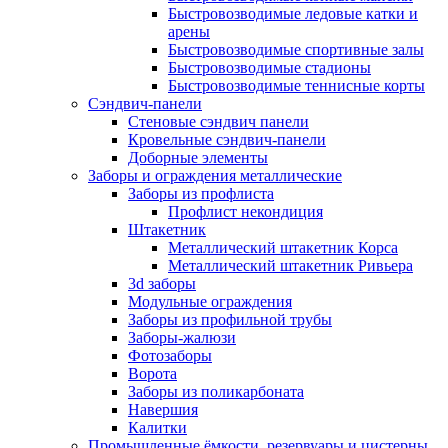
Быстровозводимые ледовые катки и
арены
Быстровозводимые спортивные залы
Быстровозводимые стадионы
Быстровозводимые теннисные корты
Сэндвич-панели
Стеновые сэндвич панели
Кровельные сэндвич-панели
Доборные элементы
Заборы и ограждения металлические
Заборы из профлиста
Профлист некондиция
Штакетник
Металлический штакетник Корса
Металлический штакетник Ривьера
3d заборы
Модульные ограждения
Заборы из профильной трубы
Заборы-жалюзи
Фотозаборы
Ворота
Заборы из поликарбоната
Навершия
Калитки
Промышленные ёмкости, резервуары и цистерны