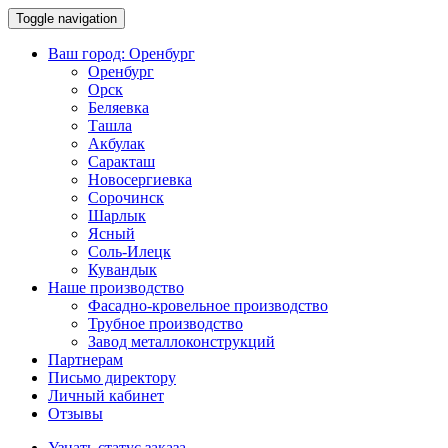
Toggle navigation
Ваш город:
Оренбург
Оренбург
Орск
Беляевка
Ташла
Акбулак
Саракташ
Новосергиевка
Сорочинск
Шарлык
Ясный
Соль-Илецк
Кувандык
Наше производство
Фасадно-кровельное производство
Трубное производство
Завод металлоконструкций
Партнерам
Письмо директору
Личный кабинет
Отзывы
Узнать статус заказа