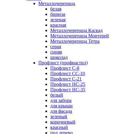
Металлочерепица
белая
бирюза
зеленая
красная
Металлочерепица Каскад
Металлочерепица Монтерей
Металлочерепица Тетра
серая
синяя
шоколад
Профлист (профнастил)
Профлист С-8
Профлист СС-10
Профлист C-21
Профлист НС-25
Профлист НС-35
белый
для забора
для крыши
для фасада
зеленый
коричневый
красный
под дерево