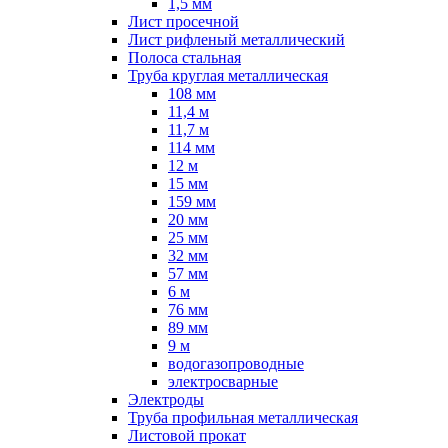
1,5 мм
Лист просечной
Лист рифленый металлический
Полоса стальная
Труба круглая металлическая
108 мм
11,4 м
11,7 м
114 мм
12 м
15 мм
159 мм
20 мм
25 мм
32 мм
57 мм
6 м
76 мм
89 мм
9 м
водогазопроводные
электросварные
Электроды
Труба профильная металлическая
Листовой прокат