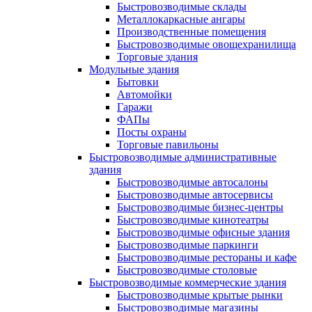
Быстровозводимые склады
Металлокаркасные ангары
Производственные помещения
Быстровозводимые овощехранилища
Торговые здания
Модульные здания
Бытовки
Автомойки
Гаражи
ФАПы
Посты охраны
Торговые павильоны
Быстровозводимые административные
здания
Быстровозводимые автосалоны
Быстровозводимые автосервисы
Быстровозводимые бизнес-центры
Быстровозводимые кинотеатры
Быстровозводимые офисные здания
Быстровозводимые паркинги
Быстровозводимые рестораны и кафе
Быстровозводимые столовые
Быстровозводимые коммерческие здания
Быстровозводимые крытые рынки
Быстровозводимые магазины