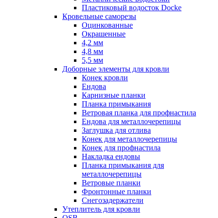
Пластиковый водосток Docke
Кровельные саморезы
Оцинкованные
Окрашенные
4,2 мм
4,8 мм
5,5 мм
Доборные элементы для кровли
Конек кровли
Ендова
Карнизные планки
Планка примыкания
Ветровая планка для профнастила
Ендова для металлочерепицы
Заглушка для отлива
Конек для металлочерепицы
Конек для профнастила
Накладка ендовы
Планка примыкания для
металлочерепицы
Ветровые планки
Фронтонные планки
Снегозадержатели
Утеплитель для кровли
OSB