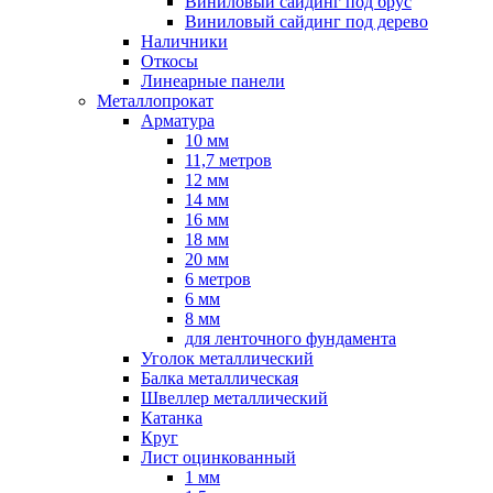
Виниловый сайдинг под брус
Виниловый сайдинг под дерево
Наличники
Откосы
Линеарные панели
Металлопрокат
Арматура
10 мм
11,7 метров
12 мм
14 мм
16 мм
18 мм
20 мм
6 метров
6 мм
8 мм
для ленточного фундамента
Уголок металлический
Балка металлическая
Швеллер металлический
Катанка
Круг
Лист оцинкованный
1 мм