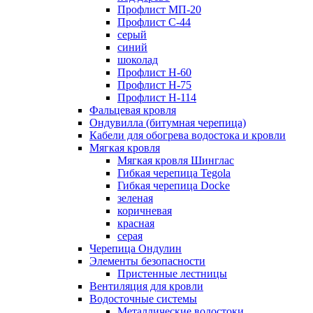
Профлист МП-20
Профлист С-44
серый
синий
шоколад
Профлист Н-60
Профлист Н-75
Профлист H-114
Фальцевая кровля
Ондувилла (битумная черепица)
Кабели для обогрева водостока и кровли
Мягкая кровля
Мягкая кровля Шинглас
Гибкая черепица Tegola
Гибкая черепица Docke
зеленая
коричневая
красная
серая
Черепица Ондулин
Элементы безопасности
Пристенные лестницы
Вентиляция для кровли
Водосточные системы
Металлические водостоки