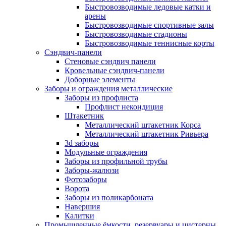
Быстровозводимые ледовые катки и
арены
Быстровозводимые спортивные залы
Быстровозводимые стадионы
Быстровозводимые теннисные корты
Сэндвич-панели
Стеновые сэндвич панели
Кровельные сэндвич-панели
Доборные элементы
Заборы и ограждения металлические
Заборы из профлиста
Профлист некондиция
Штакетник
Металлический штакетник Корса
Металлический штакетник Ривьера
3d заборы
Модульные ограждения
Заборы из профильной трубы
Заборы-жалюзи
Фотозаборы
Ворота
Заборы из поликарбоната
Навершия
Калитки
Промышленные ёмкости, резервуары и цистерны