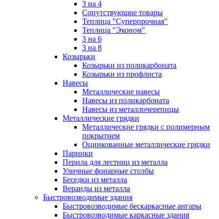
3 на 4
Сопутствующие товары
Теплица "Суперпрочная"
Теплица "Эконом"
3 на 6
3 на 8
Козырьки
Козырьки из поликарбоната
Козырьки из профлиста
Навесы
Металлические навесы
Навесы из поликарбоната
Навесы из металлочерепицы
Металлические грядки
Металлические грядки с полимерным
покрытием
Оцинкованные металлические грядки
Парники
Перила для лестниц из металла
Уличные фонарные столбы
Беседки из металла
Веранды из металла
Быстровозводимые здания
Быстровозводимые бескаркасные ангары
Быстровозводимые каркасные здания