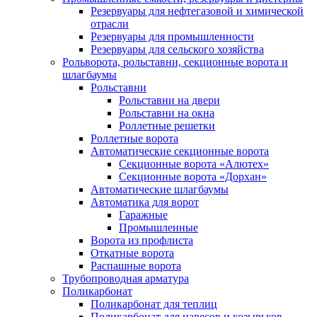
Резервуары для нефтегазовой и химической
отрасли
Резервуары для промышленности
Резервуары для сельского хозяйства
Рольворота, рольставни, секционные ворота и
шлагбаумы
Рольставни
Рольставни на двери
Рольставни на окна
Роллетные решетки
Роллетные ворота
Автоматические секционные ворота
Секционные ворота «Алютех»
Секционные ворота «Дорхан»
Автоматические шлагбаумы
Автоматика для ворот
Гаражные
Промышленные
Ворота из профлиста
Откатные ворота
Распашные ворота
Трубопроводная арматура
Поликарбонат
Поликарбонат для теплиц
Поликарбонат для навесов и козырьков