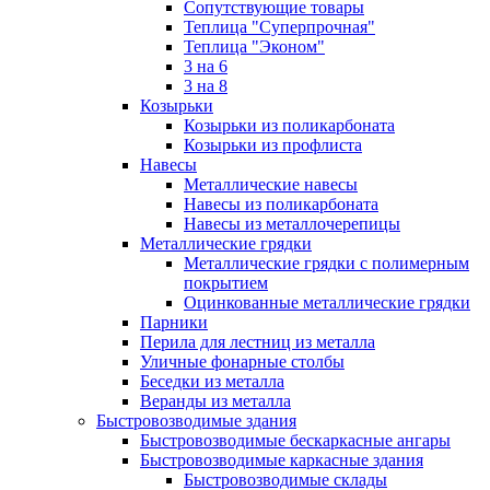
Сопутствующие товары
Теплица "Суперпрочная"
Теплица "Эконом"
3 на 6
3 на 8
Козырьки
Козырьки из поликарбоната
Козырьки из профлиста
Навесы
Металлические навесы
Навесы из поликарбоната
Навесы из металлочерепицы
Металлические грядки
Металлические грядки с полимерным
покрытием
Оцинкованные металлические грядки
Парники
Перила для лестниц из металла
Уличные фонарные столбы
Беседки из металла
Веранды из металла
Быстровозводимые здания
Быстровозводимые бескаркасные ангары
Быстровозводимые каркасные здания
Быстровозводимые склады