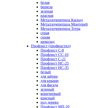
белая
бирюза
зеленая
красная
Металлочерепица Каскад
Металлочерепица Монтерей
Металлочерепица Тетра
серая
синяя
шоколад
Профлист (профнастил)
Профлист С-8
Профлист СС-10
Профлист C-21
Профлист НС-25
Профлист НС-35
белый
для забора
для крыши
для фасада
зеленый
коричневый
красный
под дерево
Профлист МП-20