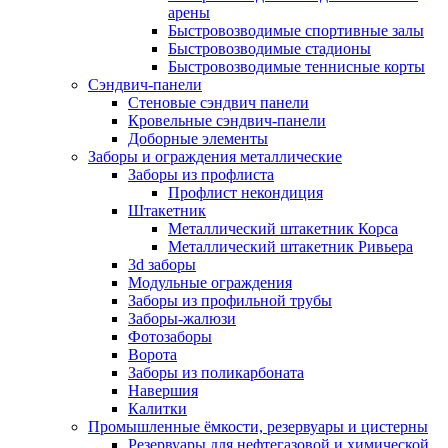
арены
Быстровозводимые спортивные залы
Быстровозводимые стадионы
Быстровозводимые теннисные корты
Сэндвич-панели
Стеновые сэндвич панели
Кровельные сэндвич-панели
Доборные элементы
Заборы и ограждения металлические
Заборы из профлиста
Профлист некондиция
Штакетник
Металлический штакетник Корса
Металлический штакетник Ривьера
3d заборы
Модульные ограждения
Заборы из профильной трубы
Заборы-жалюзи
Фотозаборы
Ворота
Заборы из поликарбоната
Навершия
Калитки
Промышленные ёмкости, резервуары и цистерны
Резервуары для нефтегазовой и химической