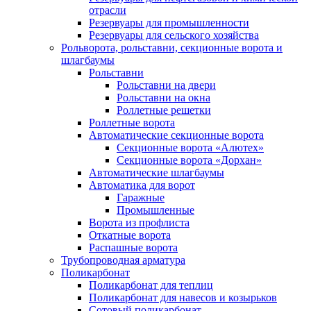
отрасли
Резервуары для промышленности
Резервуары для сельского хозяйства
Рольворота, рольставни, секционные ворота и
шлагбаумы
Рольставни
Рольставни на двери
Рольставни на окна
Роллетные решетки
Роллетные ворота
Автоматические секционные ворота
Секционные ворота «Алютех»
Секционные ворота «Дорхан»
Автоматические шлагбаумы
Автоматика для ворот
Гаражные
Промышленные
Ворота из профлиста
Откатные ворота
Распашные ворота
Трубопроводная арматура
Поликарбонат
Поликарбонат для теплиц
Поликарбонат для навесов и козырьков
Сотовый поликарбонат