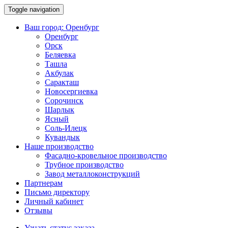
Toggle navigation
Ваш город:
Оренбург
Оренбург
Орск
Беляевка
Ташла
Акбулак
Саракташ
Новосергиевка
Сорочинск
Шарлык
Ясный
Соль-Илецк
Кувандык
Наше производство
Фасадно-кровельное производство
Трубное производство
Завод металлоконструкций
Партнерам
Письмо директору
Личный кабинет
Отзывы
Узнать статус заказа