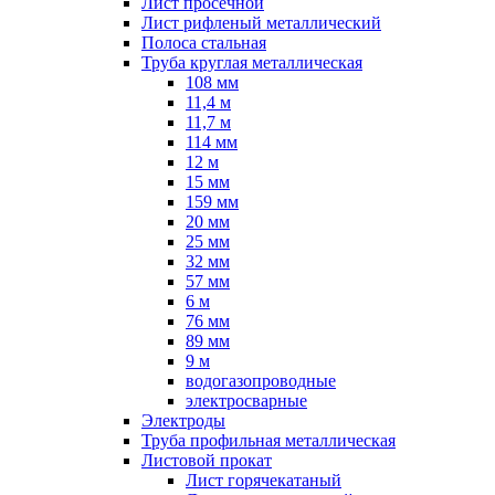
Лист просечной
Лист рифленый металлический
Полоса стальная
Труба круглая металлическая
108 мм
11,4 м
11,7 м
114 мм
12 м
15 мм
159 мм
20 мм
25 мм
32 мм
57 мм
6 м
76 мм
89 мм
9 м
водогазопроводные
электросварные
Электроды
Труба профильная металлическая
Листовой прокат
Лист горячекатаный