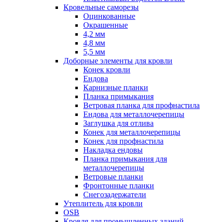
Кровельные саморезы
Оцинкованные
Окрашенные
4,2 мм
4,8 мм
5,5 мм
Доборные элементы для кровли
Конек кровли
Ендова
Карнизные планки
Планка примыкания
Ветровая планка для профнастила
Ендова для металлочерепицы
Заглушка для отлива
Конек для металлочерепицы
Конек для профнастила
Накладка ендовы
Планка примыкания для
металлочерепицы
Ветровые планки
Фронтонные планки
Снегозадержатели
Утеплитель для кровли
OSB
Кровля для промышленных зданий