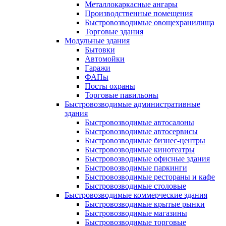
Металлокаркасные ангары
Производственные помещения
Быстровозводимые овощехранилища
Торговые здания
Модульные здания
Бытовки
Автомойки
Гаражи
ФАПы
Посты охраны
Торговые павильоны
Быстровозводимые административные
здания
Быстровозводимые автосалоны
Быстровозводимые автосервисы
Быстровозводимые бизнес-центры
Быстровозводимые кинотеатры
Быстровозводимые офисные здания
Быстровозводимые паркинги
Быстровозводимые рестораны и кафе
Быстровозводимые столовые
Быстровозводимые коммерческие здания
Быстровозводимые крытые рынки
Быстровозводимые магазины
Быстровозводимые торговые