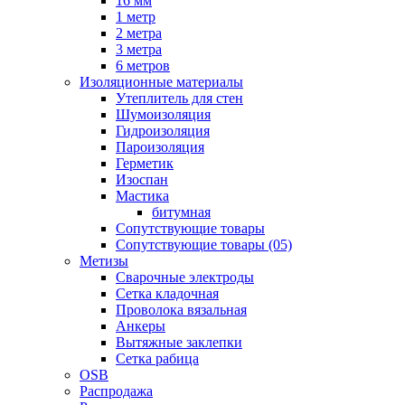
16 мм
1 метр
2 метра
3 метра
6 метров
Изоляционные материалы
Утеплитель для стен
Шумоизоляция
Гидроизоляция
Пароизоляция
Герметик
Изоспан
Мастика
битумная
Сопутствующие товары
Сопутствующие товары (05)
Метизы
Сварочные электроды
Сетка кладочная
Проволока вязальная
Анкеры
Вытяжные заклепки
Сетка рабица
OSB
Распродажа