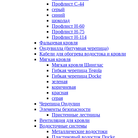
Профлист С-44
серый
синий
шоколад
Профлист Н-60
Профлист Н-75
Профлист H-114
Фальцевая кровля
Ондувилла (битумная черепица)
Кабели для обогрева водостока и кровли
Мягкая кровля
Мягкая кровля Шинглас
Гибкая черепица Tegola
Гибкая черепица Docke
зеленая
коричневая
красная
серая
Черепица Ондулин
Элементы безопасности
Пристенные лестницы
Вентиляция для кровли
Водосточные системы
Металлические водостоки
Пластиковый водосток Docke