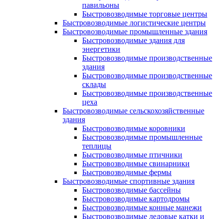
павильоны
Быстровозводимые торговые центры
Быстровозводимые логистические центры
Быстровозводимые промышленные здания
Быстровозводимые здания для
энергетики
Быстровозводимые производственные
здания
Быстровозводимые производственные
склады
Быстровозводимые производственные
цеха
Быстровозводимые сельскохозяйственные
здания
Быстровозводимые коровники
Быстровозводимые промышленные
теплицы
Быстровозводимые птичники
Быстровозводимые свинарники
Быстровозводимые фермы
Быстровозводимые спортивные здания
Быстровозводимые бассейны
Быстровозводимые картодромы
Быстровозводимые конные манежи
Быстровозводимые ледовые катки и