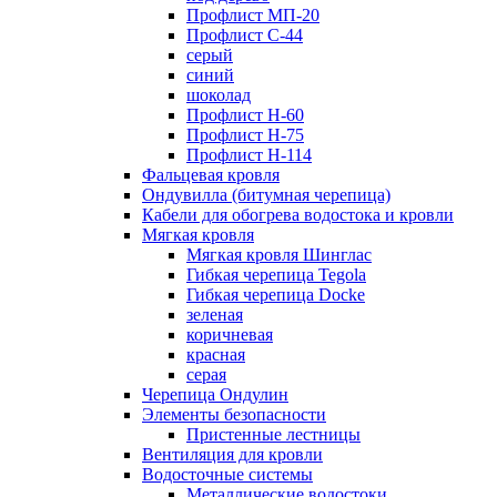
Профлист МП-20
Профлист С-44
серый
синий
шоколад
Профлист Н-60
Профлист Н-75
Профлист H-114
Фальцевая кровля
Ондувилла (битумная черепица)
Кабели для обогрева водостока и кровли
Мягкая кровля
Мягкая кровля Шинглас
Гибкая черепица Tegola
Гибкая черепица Docke
зеленая
коричневая
красная
серая
Черепица Ондулин
Элементы безопасности
Пристенные лестницы
Вентиляция для кровли
Водосточные системы
Металлические водостоки