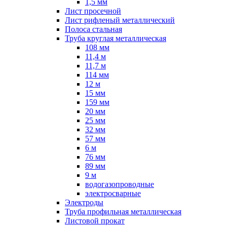
1,5 мм
Лист просечной
Лист рифленый металлический
Полоса стальная
Труба круглая металлическая
108 мм
11,4 м
11,7 м
114 мм
12 м
15 мм
159 мм
20 мм
25 мм
32 мм
57 мм
6 м
76 мм
89 мм
9 м
водогазопроводные
электросварные
Электроды
Труба профильная металлическая
Листовой прокат