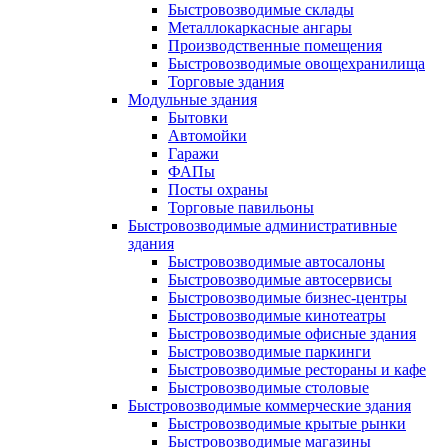
Быстровозводимые склады
Металлокаркасные ангары
Производственные помещения
Быстровозводимые овощехранилища
Торговые здания
Модульные здания
Бытовки
Автомойки
Гаражи
ФАПы
Посты охраны
Торговые павильоны
Быстровозводимые административные
здания
Быстровозводимые автосалоны
Быстровозводимые автосервисы
Быстровозводимые бизнес-центры
Быстровозводимые кинотеатры
Быстровозводимые офисные здания
Быстровозводимые паркинги
Быстровозводимые рестораны и кафе
Быстровозводимые столовые
Быстровозводимые коммерческие здания
Быстровозводимые крытые рынки
Быстровозводимые магазины