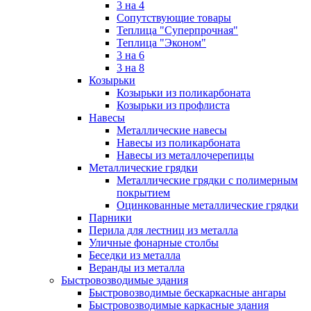
3 на 4
Сопутствующие товары
Теплица "Суперпрочная"
Теплица "Эконом"
3 на 6
3 на 8
Козырьки
Козырьки из поликарбоната
Козырьки из профлиста
Навесы
Металлические навесы
Навесы из поликарбоната
Навесы из металлочерепицы
Металлические грядки
Металлические грядки с полимерным
покрытием
Оцинкованные металлические грядки
Парники
Перила для лестниц из металла
Уличные фонарные столбы
Беседки из металла
Веранды из металла
Быстровозводимые здания
Быстровозводимые бескаркасные ангары
Быстровозводимые каркасные здания