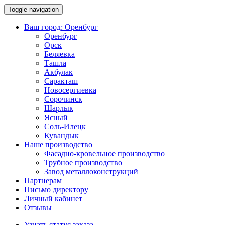
Toggle navigation
Ваш город:
Оренбург
Оренбург
Орск
Беляевка
Ташла
Акбулак
Саракташ
Новосергиевка
Сорочинск
Шарлык
Ясный
Соль-Илецк
Кувандык
Наше производство
Фасадно-кровельное производство
Трубное производство
Завод металлоконструкций
Партнерам
Письмо директору
Личный кабинет
Отзывы
Узнать статус заказа