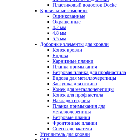
Пластиковый водосток Docke
Кровельные саморезы
Оцинкованные
Окрашенные
4,2 мм
4,8 мм
5,5 мм
Доборные элементы для кровли
Конек кровли
Ендова
Карнизные планки
Планка примыкания
Ветровая планка для профнастила
Ендова для металлочерепицы
Заглушка для отлива
Конек для металлочерепицы
Конек для профнастила
Накладка ендовы
Планка примыкания для
металлочерепицы
Ветровые планки
Фронтонные планки
Снегозадержатели
Утеплитель для кровли
OSB