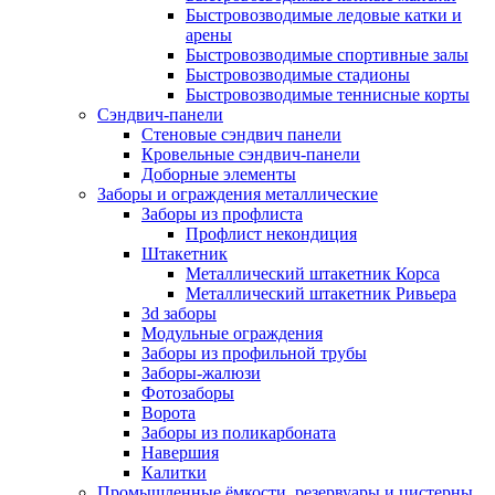
Быстровозводимые ледовые катки и
арены
Быстровозводимые спортивные залы
Быстровозводимые стадионы
Быстровозводимые теннисные корты
Сэндвич-панели
Стеновые сэндвич панели
Кровельные сэндвич-панели
Доборные элементы
Заборы и ограждения металлические
Заборы из профлиста
Профлист некондиция
Штакетник
Металлический штакетник Корса
Металлический штакетник Ривьера
3d заборы
Модульные ограждения
Заборы из профильной трубы
Заборы-жалюзи
Фотозаборы
Ворота
Заборы из поликарбоната
Навершия
Калитки
Промышленные ёмкости, резервуары и цистерны