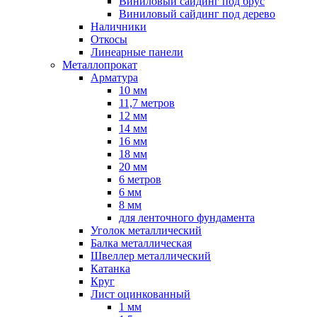
Виниловый сайдинг под брус
Виниловый сайдинг под дерево
Наличники
Откосы
Линеарные панели
Металлопрокат
Арматура
10 мм
11,7 метров
12 мм
14 мм
16 мм
18 мм
20 мм
6 метров
6 мм
8 мм
для ленточного фундамента
Уголок металлический
Балка металлическая
Швеллер металлический
Катанка
Круг
Лист оцинкованный
1 мм