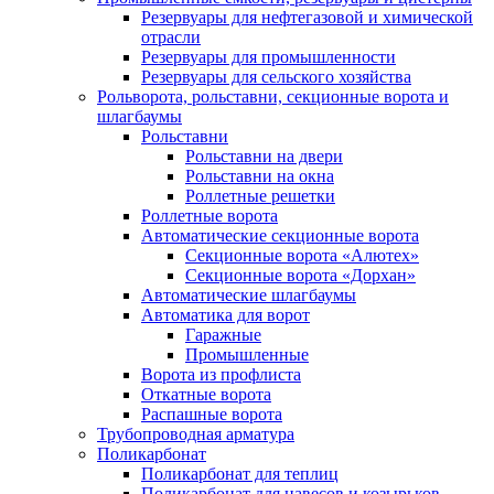
Резервуары для нефтегазовой и химической
отрасли
Резервуары для промышленности
Резервуары для сельского хозяйства
Рольворота, рольставни, секционные ворота и
шлагбаумы
Рольставни
Рольставни на двери
Рольставни на окна
Роллетные решетки
Роллетные ворота
Автоматические секционные ворота
Секционные ворота «Алютех»
Секционные ворота «Дорхан»
Автоматические шлагбаумы
Автоматика для ворот
Гаражные
Промышленные
Ворота из профлиста
Откатные ворота
Распашные ворота
Трубопроводная арматура
Поликарбонат
Поликарбонат для теплиц
Поликарбонат для навесов и козырьков