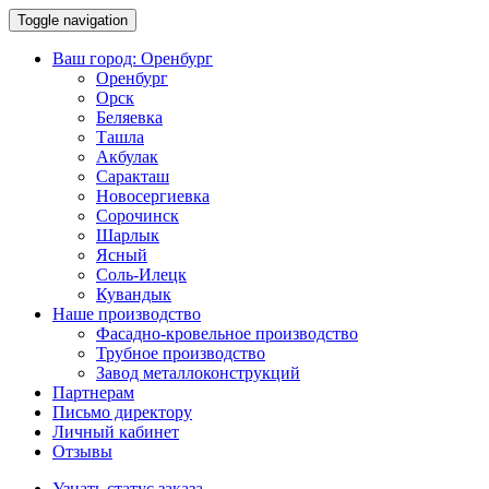
Toggle navigation
Ваш город:
Оренбург
Оренбург
Орск
Беляевка
Ташла
Акбулак
Саракташ
Новосергиевка
Сорочинск
Шарлык
Ясный
Соль-Илецк
Кувандык
Наше производство
Фасадно-кровельное производство
Трубное производство
Завод металлоконструкций
Партнерам
Письмо директору
Личный кабинет
Отзывы
Узнать статус заказа