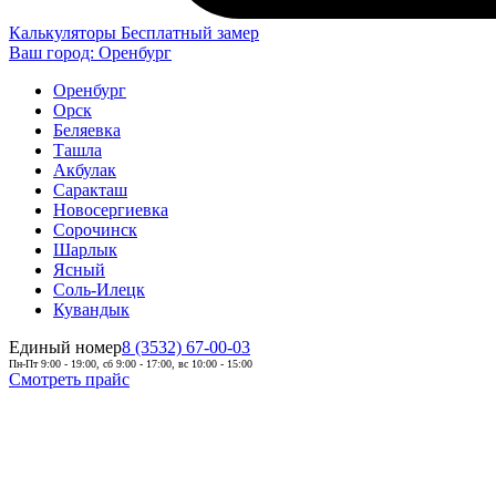
Калькуляторы
Бесплатный замер
Ваш город:
Оренбург
Оренбург
Орск
Беляевка
Ташла
Акбулак
Саракташ
Новосергиевка
Сорочинск
Шарлык
Ясный
Соль-Илецк
Кувандык
Единый номер
8 (3532) 67-00-03
Пн-Пт 9:00 - 19:00, сб 9:00 - 17:00, вс 10:00 - 15:00
Смотреть прайс