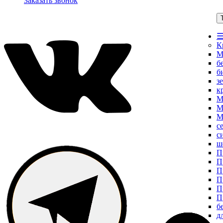
Заказать звонок
☰
К
М
б
б
з
к
М
М
М
с
с
ш
П
П
П
П
П
П
б
д