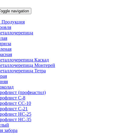
Toggle navigation
 Продукция
ровля
еталлочерепица
елая
ирюза
еленая
расная
еталлочерепица Каскад
еталлочерепица Монтерей
еталлочерепица Тетра
ерая
иняя
околад
рофлист (профнастил)
рофлист С-8
рофлист СС-10
рофлист C-21
рофлист НС-25
рофлист НС-35
елый
ля забора