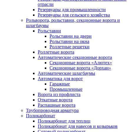
отрасли
Резервуары для промышленности
Резервуары для сельского хозяйства
Рольворота, рольставни, секционные ворота и
шлагбаумы
Рольставни
Рольставни на двери
Рольставни на окна
Роллетные решетки
Роллетные ворота
Автоматические секционные ворота
Секционные ворота «Алютех»
Секционные ворота «Дорхан»
Автоматические шлагбаумы
Автоматика для ворот
Гаражные
Промышленные
Ворота из профлиста
Откатные ворота
Распашные ворота
Трубопроводная арматура
Поликарбонат
Поликарбонат для теплиц
Поликарбонат для навесов и козырьков
Сотовый поликарбонат