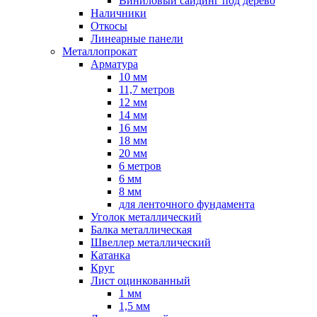
Виниловый сайдинг под дерево
Наличники
Откосы
Линеарные панели
Металлопрокат
Арматура
10 мм
11,7 метров
12 мм
14 мм
16 мм
18 мм
20 мм
6 метров
6 мм
8 мм
для ленточного фундамента
Уголок металлический
Балка металлическая
Швеллер металлический
Катанка
Круг
Лист оцинкованный
1 мм
1,5 мм