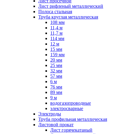
Лист просечной
Лист рифленый металлический
Полоса стальная
Труба круглая металлическая
108 мм
11,4 м
11,7 м
114 мм
12 м
15 мм
159 мм
20 мм
25 мм
32 мм
57 мм
6 м
76 мм
89 мм
9 м
водогазопроводные
электросварные
Электроды
Труба профильная металлическая
Листовой прокат
Лист горячекатаный