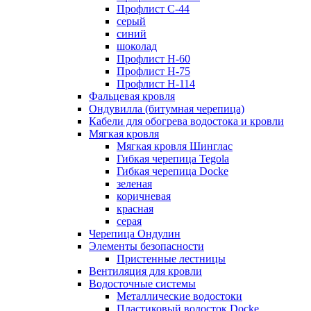
Профлист С-44
серый
синий
шоколад
Профлист Н-60
Профлист Н-75
Профлист H-114
Фальцевая кровля
Ондувилла (битумная черепица)
Кабели для обогрева водостока и кровли
Мягкая кровля
Мягкая кровля Шинглас
Гибкая черепица Tegola
Гибкая черепица Docke
зеленая
коричневая
красная
серая
Черепица Ондулин
Элементы безопасности
Пристенные лестницы
Вентиляция для кровли
Водосточные системы
Металлические водостоки
Пластиковый водосток Docke