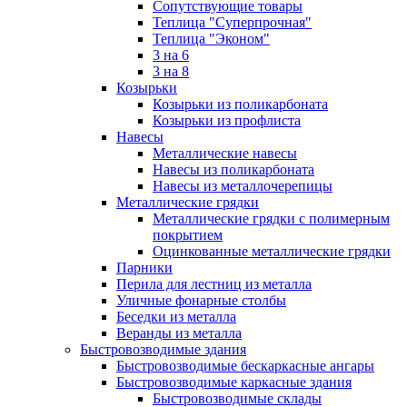
Сопутствующие товары
Теплица "Суперпрочная"
Теплица "Эконом"
3 на 6
3 на 8
Козырьки
Козырьки из поликарбоната
Козырьки из профлиста
Навесы
Металлические навесы
Навесы из поликарбоната
Навесы из металлочерепицы
Металлические грядки
Металлические грядки с полимерным
покрытием
Оцинкованные металлические грядки
Парники
Перила для лестниц из металла
Уличные фонарные столбы
Беседки из металла
Веранды из металла
Быстровозводимые здания
Быстровозводимые бескаркасные ангары
Быстровозводимые каркасные здания
Быстровозводимые склады