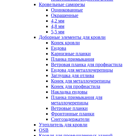
Кровельные саморезы
Оцинкованные
Окрашенные
4,2 мм
4,8 мм
5,5 мм
Доборные элементы для кровли
Конек кровли
Ендова
Карнизные планки
Планка примыкания
Ветровая планка для профнастила
Ендова для металлочерепицы
Заглушка для отлива
Конек для металлочерепицы
Конек для профнастила
Накладка ендовы
Планка примыкания для
металлочерепицы
Ветровые планки
Фронтонные планки
Снегозадержатели
Утеплитель для кровли
OSB
Кровля для промышленных зданий