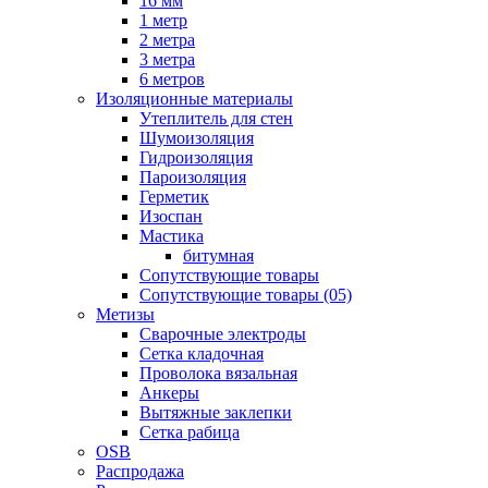
16 мм
1 метр
2 метра
3 метра
6 метров
Изоляционные материалы
Утеплитель для стен
Шумоизоляция
Гидроизоляция
Пароизоляция
Герметик
Изоспан
Мастика
битумная
Сопутствующие товары
Сопутствующие товары (05)
Метизы
Сварочные электроды
Сетка кладочная
Проволока вязальная
Анкеры
Вытяжные заклепки
Сетка рабица
OSB
Распродажа