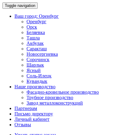
Toggle navigation
Ваш город:
Оренбург
Оренбург
Орск
Беляевка
Ташла
Акбулак
Саракташ
Новосергиевка
Сорочинск
Шарлык
Ясный
Соль-Илецк
Кувандык
Наше производство
Фасадно-кровельное производство
Трубное производство
Завод металлоконструкций
Партнерам
Письмо директору
Личный кабинет
Отзывы
Узнать статус заказа