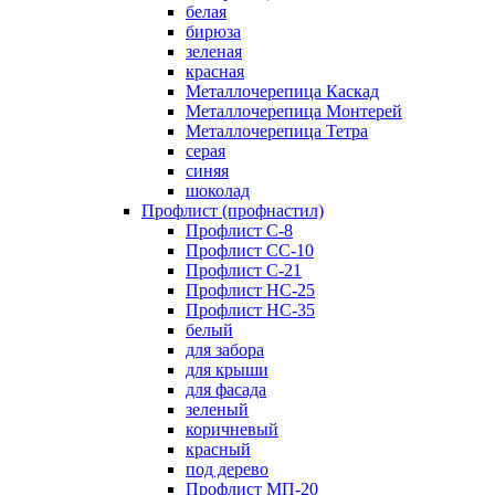
белая
бирюза
зеленая
красная
Металлочерепица Каскад
Металлочерепица Монтерей
Металлочерепица Тетра
серая
синяя
шоколад
Профлист (профнастил)
Профлист С-8
Профлист СС-10
Профлист C-21
Профлист НС-25
Профлист НС-35
белый
для забора
для крыши
для фасада
зеленый
коричневый
красный
под дерево
Профлист МП-20