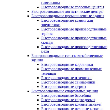
павильоны
Быстровозводимые торговые центры
Быстровозводимые логистические центры
Быстровозводимые промышленные здания
Быстровозводимые здания для
энергетики
Быстровозводимые производственные
здания
Быстровозводимые производственные
склады
Быстровозводимые производственные
цеха
Быстровозводимые сельскохозяйственные
здания
Быстровозводимые коровники
Быстровозводимые промышленные
теплицы
Быстровозводимые птичники
Быстровозводимые свинарники
Быстровозводимые фермы
Быстровозводимые спортивные здания
Быстровозводимые бассейны
Быстровозводимые картодромы
Быстровозводимые конные манежи
Быстровозводимые ледовые катки и