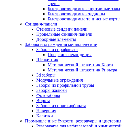
арены
Быстровозводимые спортивные залы
Быстровозводимые стадионы
Быстровозводимые теннисные корты
Сэндвич-панели
Стеновые сэндвич панели
Кровельные сэндвич-панели
Доборные элементы
Заборы и ограждения металлические
Заборы из профлиста
Профлист некондиция
Штакетник
Металлический штакетник Корса
Металлический штакетник Ривьера
3d заборы
Модульные ограждения
Заборы из профильной трубы
Заборы-жалюзи
Фотозаборы
Ворота
Заборы из поликарбоната
Навершия
Калитки
Промышленные ёмкости, резервуары и цистерны
Резервуары для нефтегазовой и химической