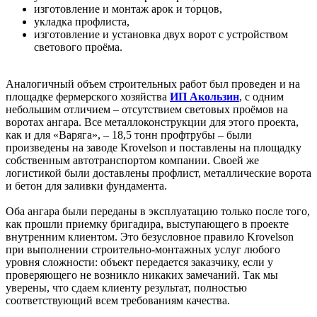
изготовление и монтаж арок и торцов,
укладка профлиста,
изготовление и установка двух ворот с устройством
светового проёма.
Аналогичный объем строительных работ был проведен и на
площадке фермерского хозяйства
ИП Акользин
, с одним
небольшим отличием – отсутствием световых проёмов на
воротах ангара. Все металлоконструкции для этого проекта,
как и для «Варяга», – 18,5 тонн профтрубы – были
произведены на заводе Krovelson и поставлены на площадку
собственным автотранспортом компании. Своей же
логистикой были доставлены профлист, металлические ворота
и бетон для заливки фундамента.
Оба ангара были переданы в эксплуатацию только после того,
как прошли приемку бригадира, выступающего в проекте
внутренним клиентом. Это безусловное правило Krovelson
при выполнении строительно-монтажных услуг любого
уровня сложности: объект передается заказчику, если у
проверяющего не возникло никаких замечаний. Так мы
уверены, что сдаем клиенту результат, полностью
соответствующий всем требованиям качества.